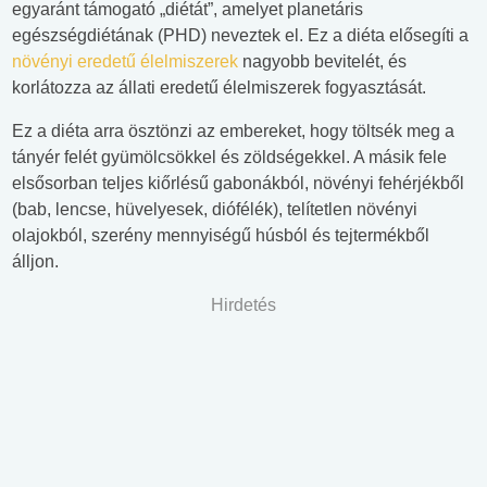
egyaránt támogató „diétát”, amelyet planetáris
egészségdiétának (PHD) neveztek el. Ez a diéta elősegíti a
növényi eredetű élelmiszerek
nagyobb bevitelét, és
korlátozza az állati eredetű élelmiszerek fogyasztását.
Ez a diéta arra ösztönzi az embereket, hogy töltsék meg a
tányér felét gyümölcsökkel és zöldségekkel. A másik fele
elsősorban teljes kiőrlésű gabonákból, növényi fehérjékből
(bab, lencse, hüvelyesek, diófélék), telítetlen növényi
olajokból, szerény mennyiségű húsból és tejtermékből
álljon.
Hirdetés