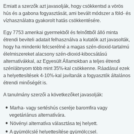
Emiatt a szerzők azt javasolják, hogy csökkentsd a vörös
hús és a gabona fogyasztását, ami bevált módszer a föld- és
vízhasználatra gyakorolt ​​hatás csökkentésére.
Egy 7753 amerikai gyermekből és felnőttből álló minta
étrendi beviteli adatait felhasználva a kutatók azt javasolták,
hogy ha mindenki felcserélné a magas szén-dioxid-tartalmú
élelmiszereket alacsony szén-dioxid-kibocsátású
alternatívákkal, az Egyesült Államokban a teljes étrendi
szénlábnyom több mint 35%-kal csökkenne. Ráadásul ezek
a helyettesítések 4-10%-kal javítanák a fogyasztók általános
étrendi minőségét is.
A tanulmány szerzői a következőket javasolják:
Marha- vagy sertéshús cseréje baromfira vagy
vegetáriánus alternatívára.
Növényi alternatíva választása tej helyett.
A gyümölcslé helyettesítése gyümölccsel.