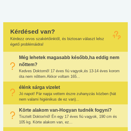
Kérdésed van?
Kérdezz orvos szakértőinktől, és biztosan választ lelsz
égető problémáidra!
Még lehetek magasabb később,ha eddig nem
nőttem?
Kedves Doktornő! 17 éves fiú vagyok,és 13-14 éves korom
óta nem nőttem.Akkor voltam 165...
élénk sárga vizelet
Jó napot! Pár napja vettem észre zuhanyzás közben (hát
nem valami higiénikus de ez van)...
Körte alakom van-Hogyan tudnék fogyni?
Tisztelt Doktor/nő! Én egy 17 éves fiú vagyok, 190 cm és
105 kg. Körte alakom van, ez...