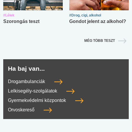
#Lélek
#Drog, cigi, alkohol
Szorongás teszt
Gondot jelent az alkohol?
MÉG TÖBB TESZT
Ha baj van...
Drogambulanciák
Lelkisegély-szolgálatok
Gyermekvédelmi központok
Orvoskereső