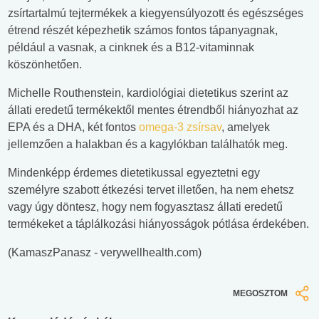
zsírtartalmú tejtermékek a kiegyensúlyozott és egészséges
étrend részét képezhetik számos fontos tápanyagnak,
például a vasnak, a cinknek és a B12-vitaminnak
köszönhetően.
Michelle Routhenstein, kardiológiai dietetikus szerint az
állati eredetű termékektől mentes étrendből hiányozhat az
EPA és a DHA, két fontos
omega-3 zsírsav
, amelyek
jellemzően a halakban és a kagylókban találhatók meg.
Mindenképp érdemes dietetikussal egyeztetni egy
személyre szabott étkezési tervet illetően, ha nem ehetsz
vagy úgy döntesz, hogy nem fogyasztasz állati eredetű
termékeket a táplálkozási hiányosságok pótlása érdekében.
(KamaszPanasz - verywellhealth.com)
MEGOSZTOM