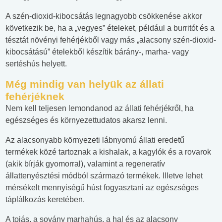
A szén-dioxid-kibocsátás legnagyobb csökkenése akkor
következik be, ha a „vegyes” ételeket, például a burritót és a
tésztát növényi fehérjékből vagy más „alacsony szén-dioxid-
kibocsátású” ételekből készítik bárány-, marha- vagy
sertéshús helyett.
Még mindig van helyük az állati
fehérjéknek
Nem kell teljesen lemondanod az állati fehérjékről, ha
egészséges és környezettudatos akarsz lenni.
Az alacsonyabb környezeti lábnyomú állati eredetű
termékek közé tartoznak a kishalak, a kagylók és a rovarok
(akik bírják gyomorral), valamint a regeneratív
állattenyésztési módból származó termékek. Illetve lehet
mérsékelt mennyiségű húst fogyasztani az egészséges
táplálkozás keretében.
A tojás, a sovány marhahús, a hal és az alacsony