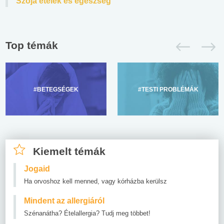
Szója ételek és egészség
Top témák
#BETEGSÉGEK
#TESTI PROBLÉMÁK
Kiemelt témák
Jogaid
Ha orvoshoz kell menned, vagy kórházba kerülsz
Mindent az allergiáról
Szénanátha? Ételallergia? Tudj meg többet!