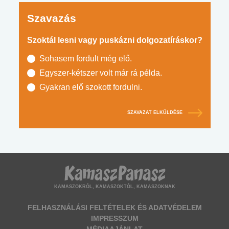
Szavazás
Szoktál lesni vagy puskázni dolgozatíráskor?
Sohasem fordult még elő.
Egyszer-kétszer volt már rá példa.
Gyakran elő szokott fordulni.
SZAVAZAT ELKÜLDÉSE
KAMASZOKRÓL, KAMASZOKTÓL, KAMASZOKNAK
FELHASZNÁLÁSI FELTÉTELEK ÉS ADATVÉDELEM
IMPRESSZUM