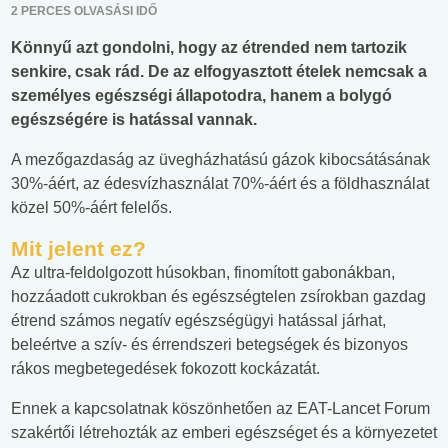
2 PERCES OLVASÁSI IDŐ
Könnyű azt gondolni, hogy az étrended nem tartozik
senkire, csak rád. De az elfogyasztott ételek nemcsak a
személyes egészségi állapotodra, hanem a bolygó
egészségére is hatással vannak.
A mezőgazdaság az üvegházhatású gázok kibocsátásának
30%-áért, az édesvízhasználat 70%-áért és a földhasználat
közel 50%-áért felelős.
Mit jelent ez?
Az ultra-feldolgozott húsokban, finomított gabonákban,
hozzáadott cukrokban és egészségtelen zsírokban gazdag
étrend számos negatív egészségügyi hatással járhat,
beleértve a szív- és érrendszeri betegségek és bizonyos
rákos megbetegedések fokozott kockázatát.
Ennek a kapcsolatnak köszönhetően az EAT-Lancet Forum
szakértői létrehozták az emberi egészséget és a környezetet