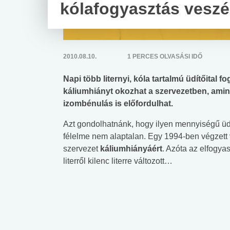
kólafogyasztás veszé
2010.08.10.
1 PERCES OLVASÁSI IDŐ
Napi több liternyi, kóla tartalmú üdítőital
káliumhiányt okozhat a szervezetben, ami
izombénulás is előfordulhat.
Azt gondolhatnánk, hogy ilyen mennyiségű üdí
félelme nem alaptalan. Egy 1994-ben végzett v
szervezet
káliumhiányáért
. Azóta az elfogyas
literről kilenc literre változott…