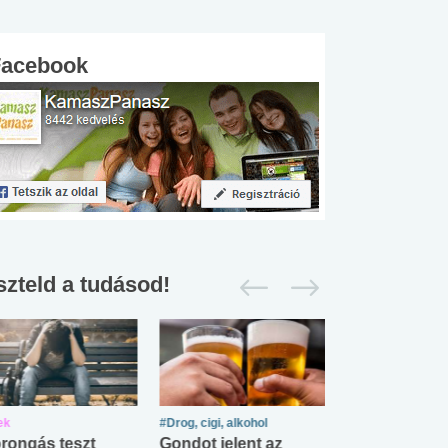
Facebook
szteld a tudásod!
ek
#Drog, cigi, alkohol
#Zöldövezet
rongás teszt
Gondot jelent az
Mekkora az ö