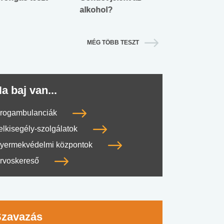
alkohol?
lábnyomod?
MÉG TÖBB TESZT
a baj van...
rogambulanciák
elkisegély-szolgálatok
yermekvédelmi központok
rvoskereső
#SULI, MUNKA
#DROG, CIGI, ALKOHOL
#TÁPLÁLK
Szavazás