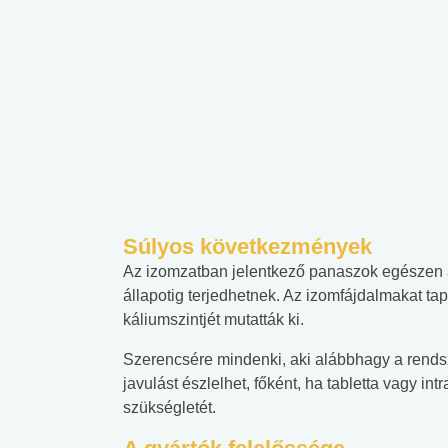
Súlyos következmények
Az izomzatban jelentkező panaszok egészen
állapotig terjedhetnek. Az izomfájdalmakat ta
káliumszintjét mutatták ki.
Szerencsére mindenki, aki alábbhagy a rendsze
javulást észlelhet, főként, ha tabletta vagy in
szükségletét.