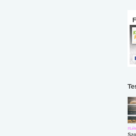
Te
#Suli, munka
#Suli, munka
#Lél
Angol középfokú
Internet-függőség
Szo