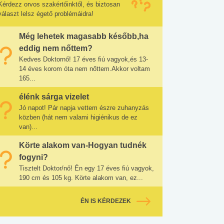
Kérdezz orvos szakértőinktől, és biztosan
választ lelsz égető problémáidra!
Még lehetek magasabb később,ha
eddig nem nőttem?
Kedves Doktornő! 17 éves fiú vagyok,és 13-
14 éves korom óta nem nőttem.Akkor voltam
165...
élénk sárga vizelet
Jó napot! Pár napja vettem észre zuhanyzás
közben (hát nem valami higiénikus de ez
van)...
Körte alakom van-Hogyan tudnék
fogyni?
Tisztelt Doktor/nő! Én egy 17 éves fiú vagyok,
190 cm és 105 kg. Körte alakom van, ez...
ÉN IS KÉRDEZEK