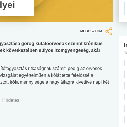
lyei
MEGOSZTOM
 fogyasztása görög kutatóorvosok szerint krónikus
I
nek következtében súlyos izomgyengeség, akár
H
tőfogyasztás ritkaságnak számít, pedig az orvosok
izsgálat egyértelműen a kólát tette felelőssé a
ztott
kóla
mennyisége a nagy átlagra kivetítve napi két
Hirdetés