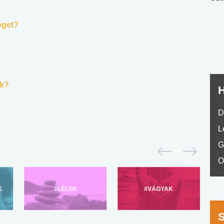
nyelvvizsga teszt -
teszt
No.42
éget?
ak?
H
D
L
G
O
K
#LÉLEK
#VÁGYAK