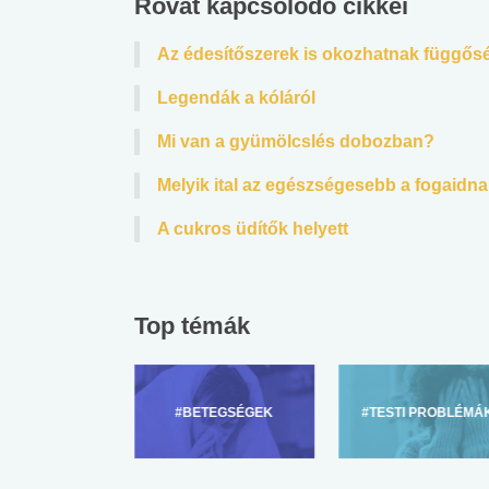
Rovat kapcsolódó cikkei
lábnyomod?
tudásteszt
Az édesítőszerek is okozhatnak függős
Legendák a kóláról
Mi van a gyümölcslés dobozban?
Melyik ital az egészségesebb a fogaidn
A cukros üdítők helyett
Top témák
ZÜLŐKNEK
#BETEGSÉGEK
#TESTI PROBLÉMÁ