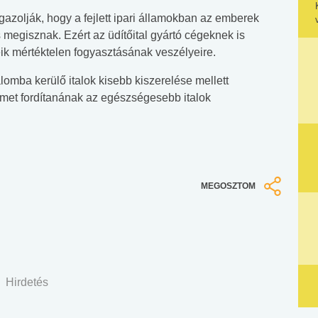
azolják, hogy a fejlett ipari államokban az emberek
 is megisznak. Ezért az üdítőital gyártó cégeknek is
keik mértéktelen fogyasztásának veszélyeire.
omba kerülő italok kisebb kiszerelése mellett
met fordítanának az egészségesebb italok
MEGOSZTOM
Hirdetés