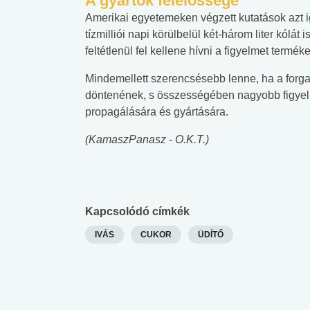
A gyártók felelőssége
Amerikai egyetemeken végzett kutatások azt ig
tízmilliói napi körülbelül két-három liter kólát
feltétlenül fel kellene hívni a figyelmet termé
Mindemellett szerencsésebb lenne, ha a forgal
döntenének, s összességében nagyobb figyel
propagálására és gyártására.
(KamaszPanasz - O.K.T.)
Kapcsolódó címkék
IVÁS
CUKOR
ÜDÍTŐ