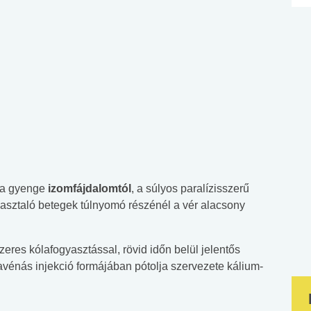
 a gyenge
izomfájdalomtól
, a súlyos paralízisszerű
pasztaló betegek túlnyomó részénél a vér alacsony
res kólafogyasztással, rövid időn belül jelentős
travénás injekció formájában pótolja szervezete kálium-