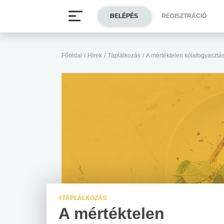
BELÉPÉS
REGISZTRÁCIÓ
Főoldal
/
Hírek
/
Táplálkozás
/
A mértéktelen kólafogyasztá
#TÁPLÁLKOZÁS
A mértéktelen