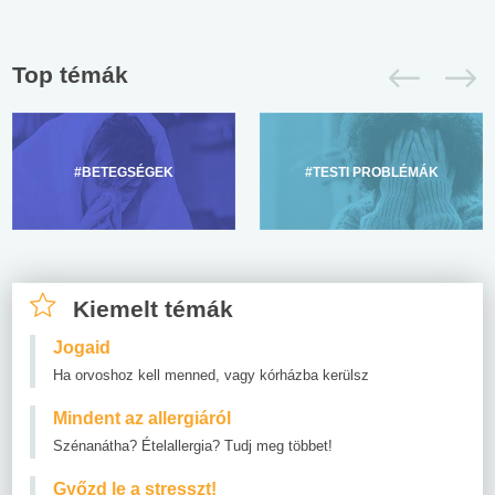
Top témák
#BETEGSÉGEK
#TESTI PROBLÉMÁK
Kiemelt témák
Jogaid
Ha orvoshoz kell menned, vagy kórházba kerülsz
Mindent az allergiáról
Szénanátha? Ételallergia? Tudj meg többet!
Győzd le a stresszt!