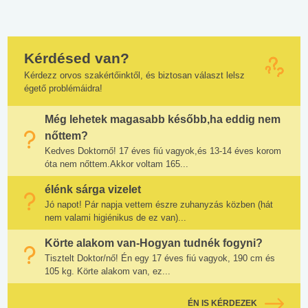
Kérdésed van?
Kérdezz orvos szakértőinktől, és biztosan választ lelsz
égető problémáidra!
Még lehetek magasabb később,ha eddig nem
nőttem?
Kedves Doktornő! 17 éves fiú vagyok,és 13-14 éves korom
óta nem nőttem.Akkor voltam 165...
élénk sárga vizelet
Jó napot! Pár napja vettem észre zuhanyzás közben (hát
nem valami higiénikus de ez van)...
Körte alakom van-Hogyan tudnék fogyni?
Tisztelt Doktor/nő! Én egy 17 éves fiú vagyok, 190 cm és
105 kg. Körte alakom van, ez...
ÉN IS KÉRDEZEK