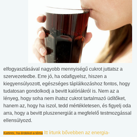
elfogyasztásával nagyobb mennyiségű cukrot juttatsz a
szervezetedbe. Erre jó, ha odafigyelsz, hiszen a
kiegyensúlyozott, egészséges táplálkozáshoz fontos, hogy
tudatosan gondolkodj a bevitt kalóriákról is. Nem az a
lényeg, hogy soha nem ihatsz cukrot tartalmazó üdítőket,
hanem az, hogy ha iszol, tedd mértékletesen, és figyelj oda
arra, hogy a bevitt pluszenergiát a megfelelő testmozgással
ellensúlyozd.
Itt írtunk bővebben az energia-
Kattints, ha érdekel a téma