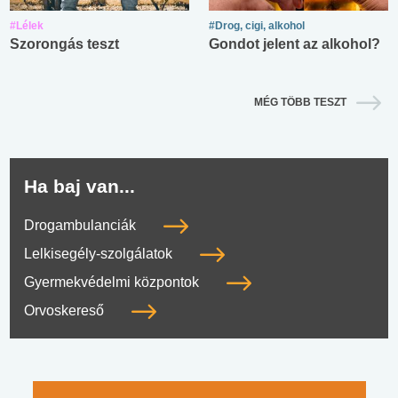
#Lélek
#Drog, cigi, alkohol
Szorongás teszt
Gondot jelent az alkohol?
MÉG TÖBB TESZT
Ha baj van...
Drogambulanciák
Lelkisegély-szolgálatok
Gyermekvédelmi központok
Orvoskereső