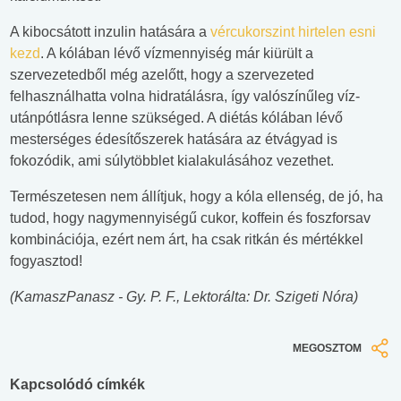
A kibocsátott inzulin hatására a
vércukorszint hirtelen esni
kezd
. A kólában lévő vízmennyiség már kiürült a
szervezetedből még azelőtt, hogy a szervezeted
felhasználhatta volna hidratálásra, így valószínűleg víz-
utánpótlásra lenne szükséged. A diétás kólában lévő
mesterséges édesítőszerek hatására az étvágyad is
fokozódik, ami súlytöbblet kialakulásához vezethet.
Természetesen nem állítjuk, hogy a kóla ellenség, de jó, ha
tudod, hogy nagymennyiségű cukor, koffein és foszforsav
kombinációja, ezért nem árt, ha csak ritkán és mértékkel
fogyasztod!
(KamaszPanasz - Gy. P. F., Lektorálta: Dr. Szigeti Nóra)
MEGOSZTOM
Kapcsolódó címkék