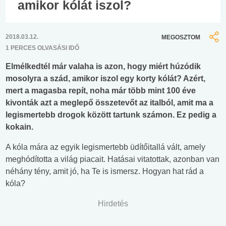
amikor kólát iszol?
2018.03.12.
MEGOSZTOM
1 PERCES OLVASÁSI IDŐ
Elmélkedtél már valaha is azon, hogy miért húzódik
mosolyra a szád, amikor iszol egy korty kólát? Azért,
mert a magasba repít, noha már több mint 100 éve
kivonták azt a meglepő összetevőt az italból, amit ma a
legismertebb drogok között tartunk számon. Ez pedig a
kokain.
A kóla mára az egyik legismertebb üdítőitallá vált, amely
meghódította a világ piacait. Hatásai vitatottak, azonban van
néhány tény, amit jó, ha Te is ismersz. Hogyan hat rád a
kóla?
Hirdetés