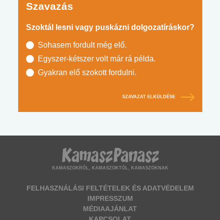
Szavazás
Szoktál lesni vagy puskázni dolgozatíráskor?
Sohasem fordult még elő.
Egyszer-kétszer volt már rá példa.
Gyakran elő szokott fordulni.
SZAVAZAT ELKÜLDÉSE
KAMASZOKRÓL, KAMASZOKTÓL, KAMASZOKNAK
FELHASZNÁLÁSI FELTÉTELEK ÉS ADATVÉDELEM
IMPRESSZUM
MÉDIAAJÁNLAT
KAPCSOLAT