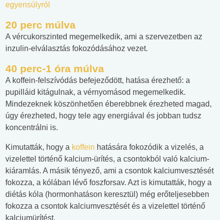
egyensúlyról
20 perc múlva
A vércukorszinted megemelkedik, ami a szervezetben az
inzulin-elválasztás fokozódásához vezet.
40 perc-1 óra múlva
A koffein-felszívódás befejeződött, hatása érezhető: a
pupilláid kitágulnak, a vérnyomásod megemelkedik.
Mindezeknek köszönhetően éberebbnek érezheted magad,
úgy érezheted, hogy tele agy energiával és jobban tudsz
koncentrálni is.
Kimutatták, hogy a
koffein
hatására fokozódik a vizelés, a
vizelettel történő kalcium-ürítés, a csontokból való kalcium-
kiáramlás. A másik tényező, ami a csontok kalciumvesztését
fokozza, a kólában lévő foszforsav. Azt is kimutatták, hogy a
diétás kóla (hormonhatáson keresztül) még erőteljesebben
fokozza a csontok kalciumvesztését és a vizelettel történő
kalciumürítést.