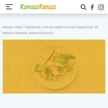
Főoldal
/
Hírek
/
Táplálkozás
/
124 éve adták el az első üveges kólát - Mi
történik a testeddel, amikor kólát iszol?