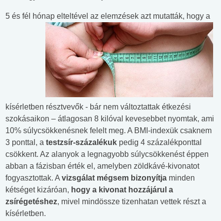
5 és fél hónap elteltével az elemzések azt mutatták, hogy a
kísérletben résztvevők - bár nem változtattak étkezési
szokásaikon – átlagosan 8 kilóval kevesebbet nyomtak, ami
10% súlycsökkenésnek felelt meg. A BMI-indexük csaknem
3 ponttal, a
testzsír-százalékuk
pedig 4 százalékponttal
csökkent. Az alanyok a legnagyobb súlycsökkenést éppen
abban a fázisban érték el, amelyben zöldkávé-kivonatot
fogyasztottak. A
vizsgálat mégsem bizonyítja
minden
kétséget kizáróan,
hogy a kivonat hozzájárul a
zsírégetéshez
, mivel mindössze tizenhatan vettek részt a
kísérletben.