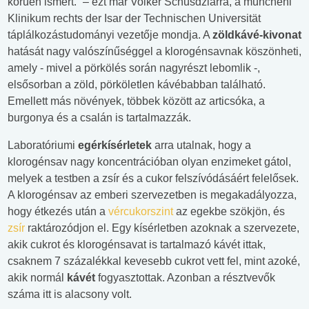
körűen ismert.” – ezt már Volker Schusdziarra, a müncheni
Klinikum rechts der Isar der Technischen Universität
táplálkozástudományi vezetője mondja. A
zöldkávé-kivonat
hatását nagy valószínűséggel a klorogénsavnak köszönheti,
amely - mivel a pörkölés során nagyrészt lebomlik -,
elsősorban a zöld, pörköletlen kávébabban található.
Emellett más növények, többek között az articsóka, a
burgonya és a csalán is tartalmazzák.
Laboratóriumi
egérkísérletek
arra utalnak, hogy a
klorogénsav nagy koncentrációban olyan enzimeket gátol,
melyek a testben a zsír és a cukor felszívódásáért felelősek.
A klorogénsav az emberi szervezetben is megakadályozza,
hogy étkezés után a
vércukorszint
az egekbe szökjön, és
zsír
raktározódjon el. Egy kísérletben azoknak a szervezete,
akik cukrot és klorogénsavat is tartalmazó kávét ittak,
csaknem 7 százalékkal kevesebb cukrot vett fel, mint azoké,
akik normál
kávét
fogyasztottak. Azonban a résztvevők
száma itt is alacsony volt.