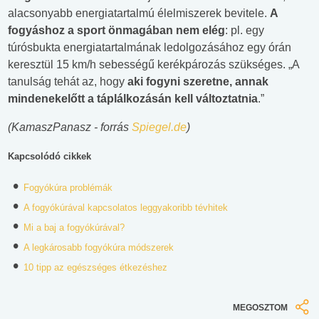
alacsonyabb energiatartalmú élelmiszerek bevitele.
A
fogyáshoz a sport önmagában nem elég
: pl. egy
túrósbukta energiatartalmának ledolgozásához egy órán
keresztül 15 km/h sebességű kerékpározás szükséges. „A
tanulság tehát az, hogy
aki fogyni szeretne, annak
mindenekelőtt a táplálkozásán kell változtatnia
.”
(KamaszPanasz - forrás
Spiegel.de
)
Kapcsolódó cikkek
Fogyókúra problémák
A fogyókúrával kapcsolatos leggyakoribb tévhitek
Mi a baj a fogyókúrával?
A legkárosabb fogyókúra módszerek
10 tipp az egészséges étkezéshez
MEGOSZTOM