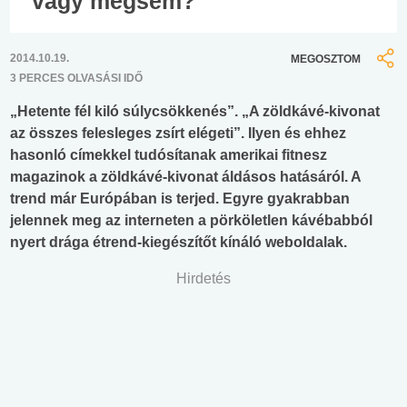
vagy mégsem?
2014.10.19.
MEGOSZTOM
3 PERCES OLVASÁSI IDŐ
„Hetente fél kiló súlycsökkenés”. „A zöldkávé-kivonat
az összes felesleges zsírt elégeti”. Ilyen és ehhez
hasonló címekkel tudósítanak amerikai fitnesz
magazinok a zöldkávé-kivonat áldásos hatásáról. A
trend már Európában is terjed. Egyre gyakrabban
jelennek meg az interneten a pörköletlen kávébabból
nyert drága étrend-kiegészítőt kínáló weboldalak.
Hirdetés