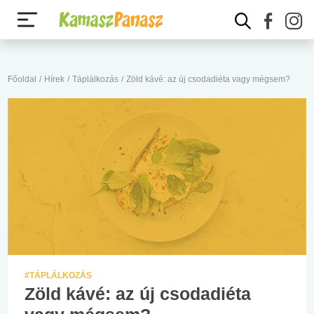
Főoldal
/
Hírek
/
Táplálkozás
/
Zöld kávé: az új csodadiéta vagy mégsem?
#TÁPLÁLKOZÁS
Zöld kávé: az új csodadiéta