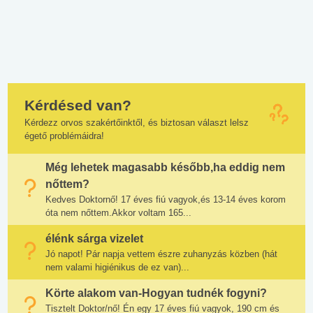
Kérdésed van?
Kérdezz orvos szakértőinktől, és biztosan választ lelsz
égető problémáidra!
Még lehetek magasabb később,ha eddig nem
nőttem?
Kedves Doktornő! 17 éves fiú vagyok,és 13-14 éves korom
óta nem nőttem.Akkor voltam 165...
élénk sárga vizelet
Jó napot! Pár napja vettem észre zuhanyzás közben (hát
nem valami higiénikus de ez van)...
Körte alakom van-Hogyan tudnék fogyni?
Tisztelt Doktor/nő! Én egy 17 éves fiú vagyok, 190 cm és