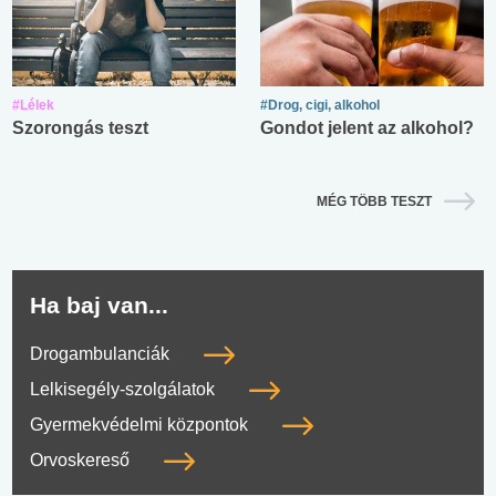
#Lélek
#Drog, cigi, alkohol
Szorongás teszt
Gondot jelent az alkohol?
MÉG TÖBB TESZT
Ha baj van...
Drogambulanciák
Lelkisegély-szolgálatok
Gyermekvédelmi központok
Orvoskereső