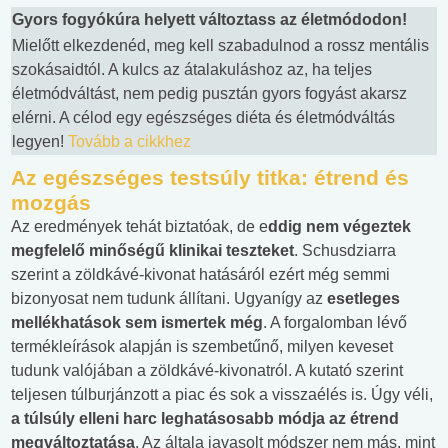
Gyors fogyókúra helyett változtass az életmódodon!
Mielőtt elkezdenéd, meg kell szabadulnod a rossz mentális
szokásaidtól. A kulcs az átalakuláshoz az, ha teljes
életmódváltást, nem pedig pusztán gyors fogyást akarsz
elérni. A célod egy egészséges diéta és életmódváltás
legyen!
Tovább a cikkhez
Az egészséges testsúly titka: étrend és
mozgás
Az eredmények tehát biztatóak, de e
ddig nem végeztek
megfelelő minőségű klinikai teszteket
. Schusdziarra
szerint a zöldkávé-kivonat hatásáról ezért még semmi
bizonyosat nem tudunk állítani. Ugyanígy az
esetleges
mellékhatások sem ismertek még
. A forgalomban lévő
termékleírások alapján is szembetűnő, milyen keveset
tudunk valójában a zöldkávé-kivonatról. A kutató szerint
teljesen túlburjánzott a piac és sok a visszaélés is. Úgy véli,
a túlsúly elleni harc leghatásosabb módja az étrend
megváltoztatása
. Az általa javasolt módszer nem más, mint