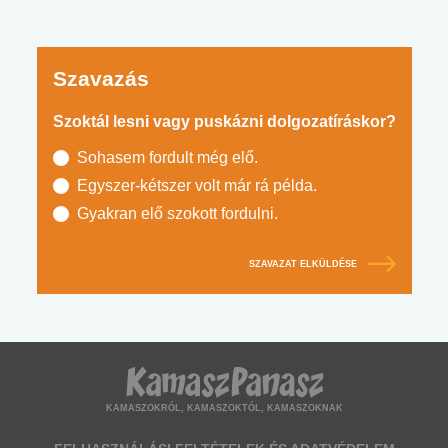
Szavazás
Szoktál lesni vagy puskázni dolgozatíráskor?
Sohasem fordult még elő.
Egyszer-kétszer volt már rá példa.
Gyakran elő szokott fordulni.
SZAVAZAT ELKÜLDÉSE
KAMASZOKRÓL, KAMASZOKTÓL, KAMASZOKNAK