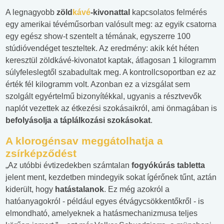
A legnagyobb
zöld
kávé
-kivonattal
kapcsolatos felmérés
egy amerikai tévéműsorban valósult meg: az egyik csatorna
egy egész show-t szentelt a témának, egyszerre 100
stúdióvendéget teszteltek. Az eredmény: akik két héten
keresztül zöldkávé-kivonatot kaptak, átlagosan 1 kilogramm
súlyfeleslegtől szabadultak meg. A kontrollcsoportban ez az
érték fél kilogramm volt. Azonban ez a vizsgálat sem
szolgált egyértelmű bizonyítékkal, ugyanis a résztvevők
naplót vezettek az étkezési szokásaikról, ami önmagában is
befolyásolja a táplálkozási szokásokat
.
A klorogénsav meggátolhatja a
zsírképződést
„Az utóbbi évtizedekben számtalan
fogyókúrás tabletta
jelent ment, kezdetben mindegyik sokat ígérőnek tűnt, aztán
kiderült, hogy
hatástalanok
. Ez még azokról a
hatóanyagokról - például egyes étvágycsökkentőkről - is
elmondható, amelyeknek a hatásmechanizmusa teljes