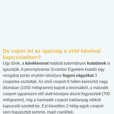
De vajon mi az igazság a zöld kávéval
kapcsolatban?
Úgy tűnik, a
kávékivonat
hatását tudományos
kutatások
is
igazolják. A pennsylvaniai Scranton Egyetem kutatói egy
vizsgálat során enyhén túlsúlyos
fogyni vágyókat
3
csoportra osztottak. Az első csoport 6 héten keresztül nagy
dózisban (1050 milligramm) kapott a kivonatból, a második
csoport ugyanezen idő alatt közepes dózist fogyasztott (700
milligramm), míg a harmadik csoport hatóanyag nélküli
kapszulát szedett be. Ezt követően 2 hétig egyik csoport
sem fogyasztott semmit, majd cseréltek.