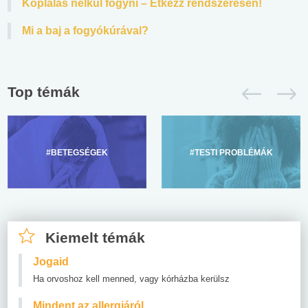
Koplalás nélkül fogyni – Étkezz rendszeresen!
Mi a baj a fogyókúrával?
Top témák
#BETEGSÉGEK
#TESTI PROBLÉMÁK
Kiemelt témák
Jogaid
Ha orvoshoz kell menned, vagy kórházba kerülsz
Mindent az allergiáról