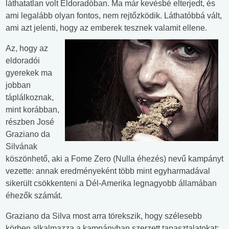
láthatatlan volt Eldoradóban. Ma már kevésbé elterjedt, és
ami legalább olyan fontos, nem rejtőzködik. Láthatóbbá vált,
ami azt jelenti, hogy az emberek tesznek valamit ellene.
Az, hogy az
eldoradói
gyerekek ma
jobban
táplálkoznak,
mint korábban,
részben José
Graziano da
Silvának
köszönhető, aki a Fome Zero (Nulla éhezés) nevű kampányt
vezette: annak eredményeként több mint egyharmadával
sikerült csökkenteni a Dél-Amerika legnagyobb államában
éhezők számát.
Graziano da Silva most arra törekszik, hogy szélesebb
körben alkalmazza a kampányban szerzett tapasztalatokat: