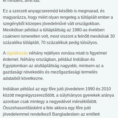
el mindent, amit tud.
Ez a szerzett anyagcseremód később is megmarad, és
magyarázza, hogy miért olyan rengeteg a túltáplált ember a
szegényből közepes jövedelművé vált országokban.
Mexikóban például a túltápláltság az 1980-as években
csaknem ismeretlen volt, most viszont a felnőtt mexikóiak 30
százaléka túltáplált, 70 százalékuk pedig túlsúlyos.
A
táplálkozás
néhány rejtélyes vonása miatt is figyelmet
érdemel. Néhány országban, például Indiában és
Egyiptomban az alultápláltság nagyobb, mintsem az a
gazdasági növekedés és mezőgazdasági termelés
adataiból következne.
Indiában például az egy főre jutó jövedelem 1990 és 2010
között megnégyszereződött, a súlyhiányos gyerekek aránya
azonban csak mintegy a negyedével mérséklődött.
Összehasonlításként a fele akkora egy főre jutó
jövedelemmel rendelkező Bangladesben az említett