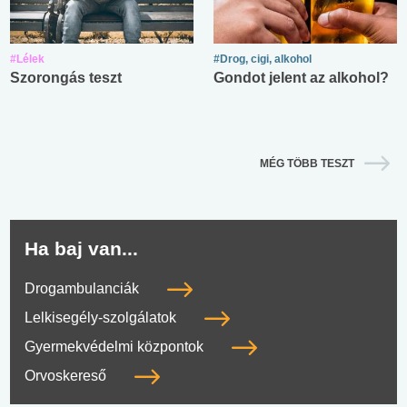
#Lélek
#Drog, cigi, alkohol
Szorongás teszt
Gondot jelent az alkohol?
MÉG TÖBB TESZT
Ha baj van...
Drogambulanciák
Lelkisegély-szolgálatok
Gyermekvédelmi központok
Orvoskereső