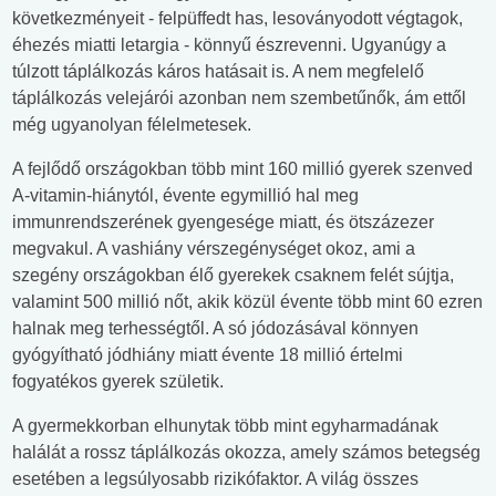
következményeit - felpüffedt has, lesoványodott végtagok,
éhezés miatti letargia - könnyű észrevenni. Ugyanúgy a
túlzott táplálkozás káros hatásait is. A nem megfelelő
táplálkozás velejárói azonban nem szembetűnők, ám ettől
még ugyanolyan félelmetesek.
A fejlődő országokban több mint 160 millió gyerek szenved
A-vitamin-hiánytól, évente egymillió hal meg
immunrendszerének gyengesége miatt, és ötszázezer
megvakul. A vashiány vérszegénységet okoz, ami a
szegény országokban élő gyerekek csaknem felét sújtja,
valamint 500 millió nőt, akik közül évente több mint 60 ezren
halnak meg terhességtől. A só jódozásával könnyen
gyógyítható jódhiány miatt évente 18 millió értelmi
fogyatékos gyerek születik.
A gyermekkorban elhunytak több mint egyharmadának
halálát a rossz táplálkozás okozza, amely számos betegség
esetében a legsúlyosabb rizikófaktor. A világ összes