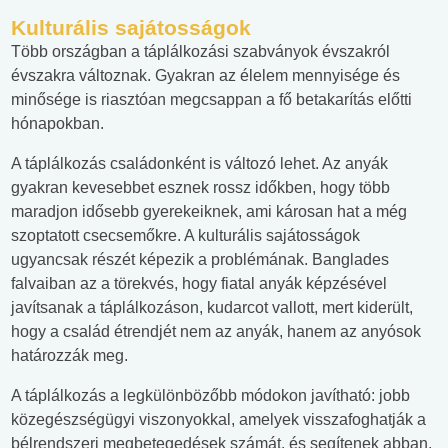
Kulturális sajátosságok
Több országban a táplálkozási szabványok évszakról
évszakra változnak. Gyakran az élelem mennyisége és
minősége is riasztóan megcsappan a fő betakarítás előtti
hónapokban.
A táplálkozás családonként is változó lehet. Az anyák
gyakran kevesebbet esznek rossz időkben, hogy több
maradjon idősebb gyerekeiknek, ami károsan hat a még
szoptatott csecsemőkre. A kulturális sajátosságok
ugyancsak részét képezik a problémának. Banglades
falvaiban az a törekvés, hogy fiatal anyák képzésével
javítsanak a táplálkozáson, kudarcot vallott, mert kiderült,
hogy a család étrendjét nem az anyák, hanem az anyósok
határozzák meg.
A táplálkozás a legkülönbözőbb módokon javítható: jobb
közegészségügyi viszonyokkal, amelyek visszafoghatják a
bélrendszeri megbetegedések számát, és segítenek abban,