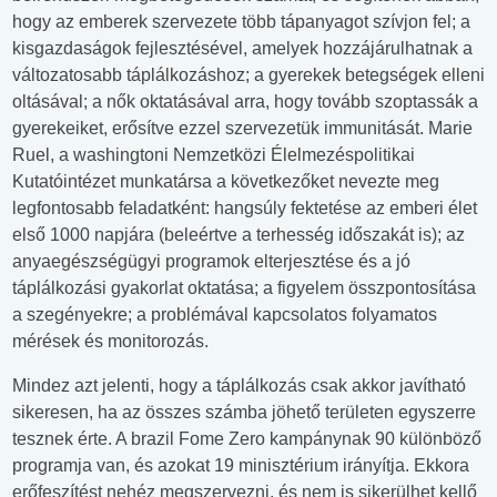
hogy az emberek szervezete több tápanyagot szívjon fel; a
kisgazdaságok fejlesztésével, amelyek hozzájárulhatnak a
változatosabb táplálkozáshoz; a gyerekek betegségek elleni
oltásával; a nők oktatásával arra, hogy tovább szoptassák a
gyerekeiket, erősítve ezzel szervezetük immunitását. Marie
Ruel, a washingtoni Nemzetközi Élelmezéspolitikai
Kutatóintézet munkatársa a következőket nevezte meg
legfontosabb feladatként: hangsúly fektetése az emberi élet
első 1000 napjára (beleértve a terhesség időszakát is); az
anyaegészségügyi programok elterjesztése és a jó
táplálkozási gyakorlat oktatása; a figyelem összpontosítása
a szegényekre; a problémával kapcsolatos folyamatos
mérések és monitorozás.
Mindez azt jelenti, hogy a táplálkozás csak akkor javítható
sikeresen, ha az összes számba jöhető területen egyszerre
tesznek érte. A brazil Fome Zero kampánynak 90 különböző
programja van, és azokat 19 minisztérium irányítja. Ekkora
erőfeszítést nehéz megszervezni, és nem is sikerülhet kellő