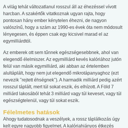
A világ tehát változatlanul rosszul áll az éhezéssel vívott
harcban. A szakértők vitatkoznak ugyan rajta, hogy
pontosan hány ember kénytelen éhezni, de nagyon
valószínű, hogy a szám az 1990-es évek óta nem módosult
lényegesen, és éppen csak egy kicsivel marad el az
egymilliárdtól.
Az emberek ott sem tűnnek egészségesebbnek, ahol van
elegendő élelmiszer. Az egymilliárd kevés kalóriához jutón
felül van másik egymilliárd, aki abban az értelemben
alultáplált, hogy nem jut elegendő mikrotápanyaghoz (ezt
nevezik "rejtett éhségnek"). A harmadik milliárd pedig azért
rosszul táplált, mert túl sokat eszik, és elhízott. A Föld 7
milliárd lakosából tehát 3 milliárd vagy túl keveset, vagy túl
egészségtelenül, vagy túl sokat eszik.
Félelmetes hatások
Ahogy tudatosodnak a veszélyek, a rossz táplálkozás úgy
kelt egyre nagyobb figyelmet. A kalóriahiányos étkezés