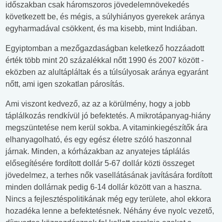
időszakban csak háromszoros jövedelemnövekedés
következett be, és mégis, a súlyhiányos gyerekek aránya
egyharmadával csökkent, és ma kisebb, mint Indiában.
Egyiptomban a mezőgazdaságban keletkező hozzáadott
érték több mint 20 százalékkal nőtt 1990 és 2007 között -
eközben az alultápláltak és a túlsúlyosak aránya egyaránt
nőtt, ami igen szokatlan párosítás.
Ami viszont kedvező, az az a körülmény, hogy a jobb
táplálkozás rendkívül jó befektetés. A mikrotápanyag-hiány
megszüntetése nem kerül sokba. A vitaminkiegészítők ára
elhanyagolható, és egy egész életre szóló haszonnal
járnak. Minden, a kórházakban az anyatejes táplálás
elősegítésére fordított dollár 5-67 dollár közti összeget
jövedelmez, a terhes nők vasellátásának javítására fordított
minden dollárnak pedig 6-14 dollár között van a haszna.
Nincs a fejlesztéspolitikának még egy területe, ahol ekkora
hozadéka lenne a befektetésnek. Néhány éve nyolc vezető,