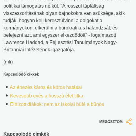
politikai támogatás nélkül. "A rosszul tápláltság
visszaszorításának olyan bajnokokra van szüksége, akik
tudják, hogyan kell keresztülvinni a dolgokat a
kormányokon, elkerülni a bürokratikus halandzsát, és
befejezni azt, ami egyszer elkezdődött" - fogalmazott
Lawrence Haddad, a Fejlesztési Tanulmányok Nagy-
Britanniai Intézetének igazgatója.
(mti)
Kapcsolódó cikkek
Az éhezés káros és kóros hatásai
Kevesebb evés a hosszú élet titka
Elhízott diákok: nem az iskolai büfé a bűnös
MEGOSZTOM
Kapcsolódó címkék