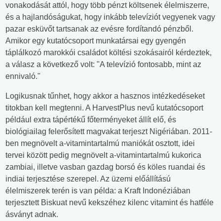
vonakodását attól, hogy több pénzt költsenek élelmiszerre,
és a hajlandóságukat, hogy inkább televíziót vegyenek vagy
pazar esküvőt tartsanak az evésre fordítandó pénzből.
Amikor egy kutatócsoport munkatársai egy gyengén
táplálkozó marokkói családot költési szokásairól kérdeztek,
a válasz a következő volt: "A televízió fontosabb, mint az
ennivaló."
Logikusnak tűnhet, hogy akkor a hasznos intézkedéseket
titokban kell megtenni. A HarvestPlus nevű kutatócsoport
például extra tápértékű főterményeket állít elő, és
biológiailag felerősített magvakat terjeszt Nigériában. 2011-
ben megnövelt a-vitamintartalmú maniókát osztott, idei
tervei között pedig megnövelt a-vitamintartalmú kukorica
zambiai, illetve vasban gazdag borsó és köles ruandai és
indiai terjesztése szerepel. Az üzemi előállítású
élelmiszerek terén is van példa: a Kraft Indonéziában
terjesztett Biskuat nevű kekszéhez kilenc vitamint és hatféle
ásványt adnak.