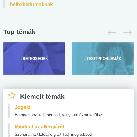
bélbakériumoknak
Top témák
#BETEGSÉGEK
#TESTI PROBLÉMÁK
Kiemelt témák
Jogaid
Ha orvoshoz kell menned, vagy kórházba kerülsz
Mindent az allergiáról
Szénanátha? Ételallergia? Tudj meg többet!