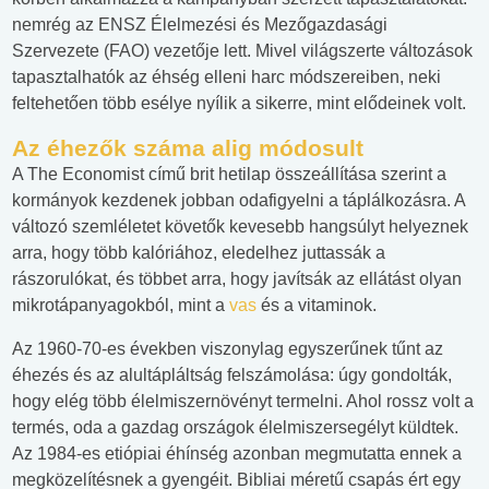
nemrég az ENSZ Élelmezési és Mezőgazdasági
Szervezete (FAO) vezetője lett. Mivel világszerte változások
tapasztalhatók az éhség elleni harc módszereiben, neki
feltehetően több esélye nyílik a sikerre, mint elődeinek volt.
Az éhezők száma alig módosult
A The Economist című brit hetilap összeállítása szerint a
kormányok kezdenek jobban odafigyelni a táplálkozásra. A
változó szemléletet követők kevesebb hangsúlyt helyeznek
arra, hogy több kalóriához, eledelhez juttassák a
rászorulókat, és többet arra, hogy javítsák az ellátást olyan
mikrotápanyagokból, mint a
vas
és a vitaminok.
Az 1960-70-es években viszonylag egyszerűnek tűnt az
éhezés és az alultápláltság felszámolása: úgy gondolták,
hogy elég több élelmiszernövényt termelni. Ahol rossz volt a
termés, oda a gazdag országok élelmiszersegélyt küldtek.
Az 1984-es etiópiai éhínség azonban megmutatta ennek a
megközelítésnek a gyengéit. Bibliai méretű csapás ért egy