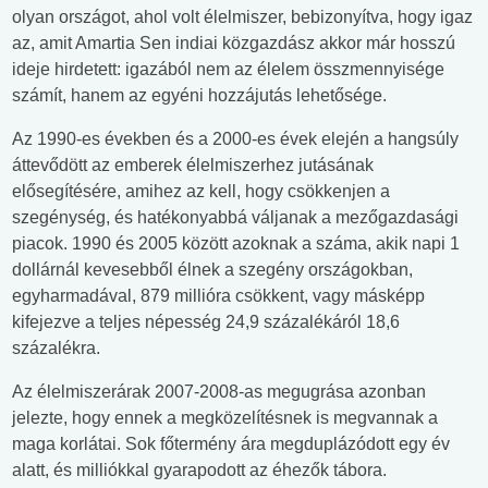
olyan országot, ahol volt élelmiszer, bebizonyítva, hogy igaz
az, amit Amartia Sen indiai közgazdász akkor már hosszú
ideje hirdetett: igazából nem az élelem összmennyisége
számít, hanem az egyéni hozzájutás lehetősége.
Az 1990-es években és a 2000-es évek elején a hangsúly
áttevődött az emberek élelmiszerhez jutásának
elősegítésére, amihez az kell, hogy csökkenjen a
szegénység, és hatékonyabbá váljanak a mezőgazdasági
piacok. 1990 és 2005 között azoknak a száma, akik napi 1
dollárnál kevesebből élnek a szegény országokban,
egyharmadával, 879 millióra csökkent, vagy másképp
kifejezve a teljes népesség 24,9 százalékáról 18,6
százalékra.
Az élelmiszerárak 2007-2008-as megugrása azonban
jelezte, hogy ennek a megközelítésnek is megvannak a
maga korlátai. Sok főtermény ára megduplázódott egy év
alatt, és milliókkal gyarapodott az éhezők tábora.