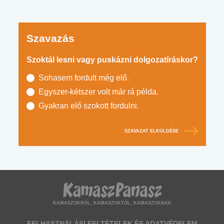
Szavazás
Szoktál lesni vagy puskázni dolgozatíráskor?
Sohasem fordult még elő.
Egyszer-kétszer volt már rá példa.
Gyakran elő szokott fordulni.
SZAVAZAT ELKÜLDÉSE
KAMASZOKRÓL, KAMASZOKTÓL, KAMASZOKNAK
FELHASZNÁLÁSI FELTÉTELEK ÉS ADATVÉDELEM