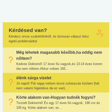
Kérdésed van?
Kérdezz orvos szakértőinktől, és biztosan választ lelsz
égető problémáidra!
Még lehetek magasabb később,ha eddig nem
nőttem?
Kedves Doktornő! 17 éves fiú vagyok,és 13-14 éves korom
óta nem nőttem.Akkor voltam 165...
élénk sárga vizelet
Jó napot! Pár napja vettem észre zuhanyzás közben (hát
nem valami higiénikus de ez van)...
Körte alakom van-Hogyan tudnék fogyni?
Tisztelt Doktor/nő! Én egy 17 éves fiú vagyok, 190 cm és
105 kg. Körte alakom van, ez...