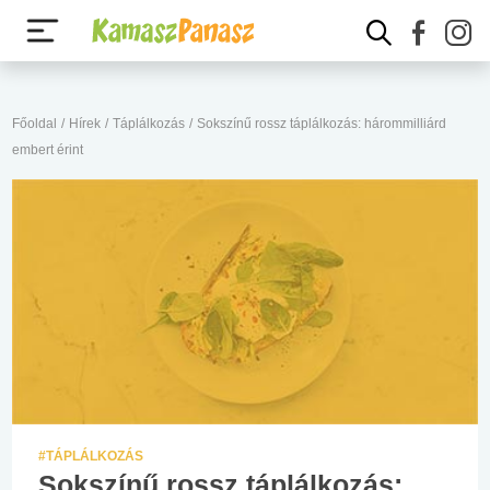
Főoldal
/
Hírek
/
Táplálkozás
/
Sokszínű rossz táplálkozás: hárommilliárd
embert érint
#TÁPLÁLKOZÁS
Sokszínű rossz táplálkozás: