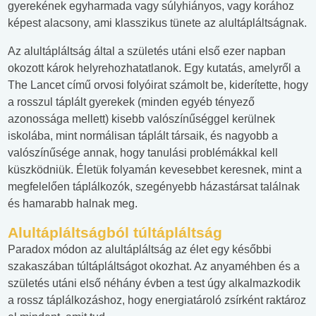
gyerekének egyharmada vagy súlyhiányos, vagy korához
képest alacsony, ami klasszikus tünete az alultápláltságnak.
Az alultápláltság által a születés utáni első ezer napban
okozott károk helyrehozhatatlanok. Egy kutatás, amelyről a
The Lancet című orvosi folyóirat számolt be, kiderítette, hogy
a rosszul táplált gyerekek (minden egyéb tényező
azonossága mellett) kisebb valószínűséggel kerülnek
iskolába, mint normálisan táplált társaik, és nagyobb a
valószínűsége annak, hogy tanulási problémákkal kell
küszködniük. Életük folyamán kevesebbet keresnek, mint a
megfelelően táplálkozók, szegényebb házastársat találnak
és hamarabb halnak meg.
Alultápláltságból túltápláltság
Paradox módon az alultápláltság az élet egy későbbi
szakaszában túltápláltságot okozhat. Az anyaméhben és a
születés utáni első néhány évben a test úgy alkalmazkodik
a rossz táplálkozáshoz, hogy energiatároló zsírként raktároz