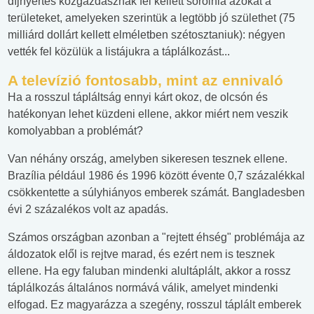
díjnyertes közgazdásznak fel kellett sorolnia azokat a
területeket, amelyeken szerintük a legtöbb jó születhet (75
milliárd dollárt kellett elméletben szétosztaniuk): négyen
vették fel közülük a listájukra a táplálkozást...
A televízió fontosabb, mint az ennivaló
Ha a rosszul tápláltság ennyi kárt okoz, de olcsón és
hatékonyan lehet küzdeni ellene, akkor miért nem veszik
komolyabban a problémát?
Van néhány ország, amelyben sikeresen tesznek ellene.
Brazília például 1986 és 1996 között évente 0,7 százalékkal
csökkentette a súlyhiányos emberek számát. Bangladesben
évi 2 százalékos volt az apadás.
Számos országban azonban a "rejtett éhség" problémája az
áldozatok elől is rejtve marad, és ezért nem is tesznek
ellene. Ha egy faluban mindenki alultáplált, akkor a rossz
táplálkozás általános normává válik, amelyet mindenki
elfogad. Ez magyarázza a szegény, rosszul táplált emberek