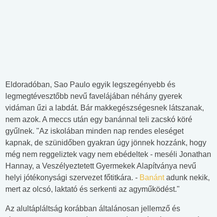
Eldoradóban, Sao Paulo egyik legszegényebb és
legmegtévesztőbb nevű favelájában néhány gyerek
vidáman űzi a labdát. Bár makkegészségesnek látszanak,
nem azok. A meccs után egy banánnal teli zacskó köré
gyűlnek. "Az iskolában minden nap rendes eleséget
kapnak, de szünidőben gyakran úgy jönnek hozzánk, hogy
még nem reggeliztek vagy nem ebédeltek - meséli Jonathan
Hannay, a Veszélyeztetett Gyermekek Alapítványa nevű
helyi jótékonysági szervezet főtitkára. -
Banánt
adunk nekik,
mert az olcsó, laktató és serkenti az agyműködést."
Az alultápláltság korábban általánosan jellemző és