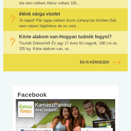
óta nem nőttem.Akkor voltam 165...
élénk sárga vizelet
Jó napot! Pár napja vettem észre zuhanyzás közben (hát
nem valami higiénikus de ez van)...
Körte alakom van-Hogyan tudnék fogyni?
Tisztelt Doktor/nő! Én egy 17 éves fiú vagyok, 190 cm és
105 kg. Körte alakom van, ez...
ÉN IS KÉRDEZEK
Facebook