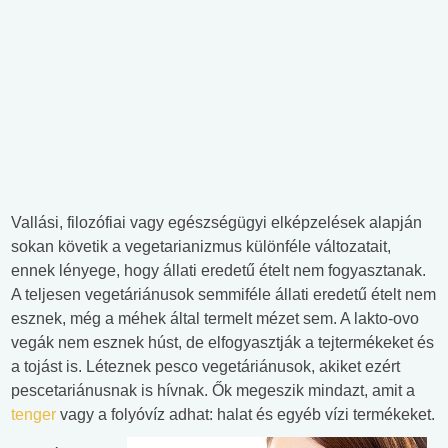
Vallási, filozófiai vagy egészségügyi elképzelések alapján
sokan követik a vegetarianizmus különféle változatait,
ennek lényege, hogy állati eredetű ételt nem fogyasztanak.
A teljesen vegetáriánusok semmiféle állati eredetű ételt nem
esznek, még a méhek által termelt mézet sem. A lakto-ovo
vegák nem esznek húst, de elfogyasztják a tejtermékeket és
a tojást is. Léteznek pesco vegetáriánusok, akiket ezért
pescetariánusnak is hívnak. Ők megeszik mindazt, amit a
tenger
vagy a folyóvíz adhat: halat és egyéb vízi termékeket.