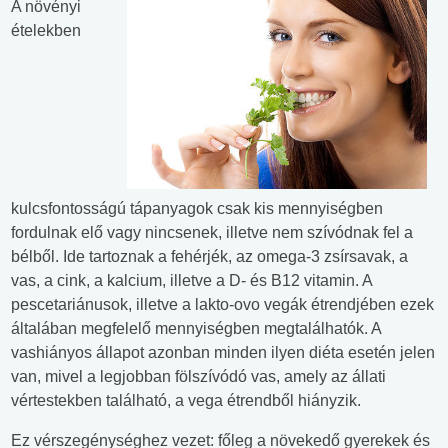
A növényi
ételekben
kulcsfontosságú tápanyagok csak kis mennyiségben
fordulnak elő vagy nincsenek, illetve nem szívódnak fel a
bélből. Ide tartoznak a fehérjék, az omega-3 zsírsavak, a
vas, a cink, a kalcium, illetve a D- és B12 vitamin. A
pescetariánusok, illetve a lakto-ovo vegák étrendjében ezek
általában megfelelő mennyiségben megtalálhatók. A
vashiányos állapot azonban minden ilyen diéta esetén jelen
van, mivel a legjobban fölszívódó vas, amely az állati
vértestekben található, a vega étrendből hiányzik.
Ez vérszegénységhez vezet: főleg a növekedő gyerekek és