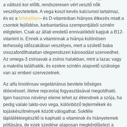
a változó kor előtti, rendszeresen vért vesztő nők
veszélyeztetettek. A vega koszt kevés kalciumot tartalmaz,
és ez a
fehérjében
- és D-vitaminban hiányos étkezés miatt a
csontok fejlődése, karbantartása szempontjából szintén
elégtelen. Csak az állati eredetű ennivalókból kapjuk a B12-
vitamint is. Ennek a vitaminnak a hiánya különösen
terhesség időszakában veszélyes, mert a születő baba
visszafordíthatatlan idegrendszeri károsodást szenvedhet.
Az omega-3 zsírsavak a zsíros halakban, mint a lazac vagy
a makréla találhatók, és ezekre szintén alapvető szüksége
van az emberi szervezetnek.
Az alfa linolénsav vegetáriánus bevitele bőséges
dióevéssel, illetve repceolaj fogyasztásával megoldható.
Igen hasznos növényi eleme lehet az étrendnek a szója, ha
pedig valaki lakto-ovo vega, különböző tejtermékek és
tojáskészítmények között válogathat. Sokféle
táplálékkiegészítő is kapható a vitaminok és hiányelemek
pótlására, de ezek szedése alaposan megkérdőjelezi a