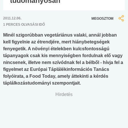
tudományosan
2011.12.06.
MEGOSZTOM
1 PERCES OLVASÁSI IDŐ
Minél szigorúbban vegetáriánus valaki, annál jobban
kell figyelnie az étrendjére, mert hiánybetegségek
fenyegetik. A növényi ételekben kulcsfontosságú
tápanyagok csak kis mennyiségben fordulnak elő vagy
nincsenek, illetve nem szívódnak fel a bélből - hívja fel a
figyelmet az Európai Táplálékinformációs Tanács
folyóirata, a Food Today, amely áttekinti a kérdés
táplálkozástudományi szempontjait.
Hirdetés