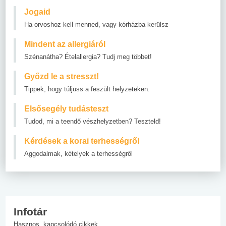
Jogaid
Ha orvoshoz kell menned, vagy kórházba kerülsz
Mindent az allergiáról
Szénanátha? Ételallergia? Tudj meg többet!
Győzd le a stresszt!
Tippek, hogy túljuss a feszült helyzeteken.
Elsősegély tudásteszt
Tudod, mi a teendő vészhelyzetben? Teszteld!
Kérdések a korai terhességről
Aggodalmak, kételyek a terhességről
Infotár
Hasznos, kapcsolódó cikkek