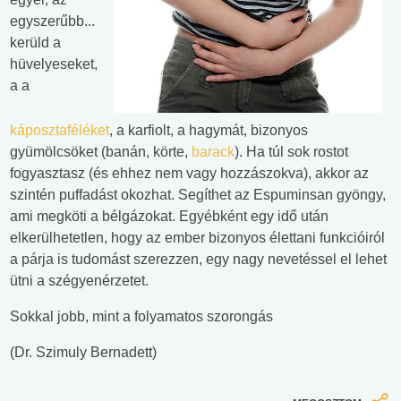
egyszerűbb...
kerüld a
hüvelyeseket,
a a
káposztaféléket
, a karfiolt, a hagymát, bizonyos
gyümölcsöket (banán, körte,
barack
). Ha túl sok rostot
fogyasztasz (és ehhez nem vagy hozzászokva), akkor az
szintén puffadást okozhat. Segíthet az Espuminsan gyöngy,
ami megköti a bélgázokat. Egyébként egy idő után
elkerülhetetlen, hogy az ember bizonyos élettani funkcióiról
a párja is tudomást szerezzen, egy nagy nevetéssel el lehet
ütni a szégyenérzetet.
Sokkal jobb, mint a folyamatos szorongás
(Dr. Szimuly Bernadett)