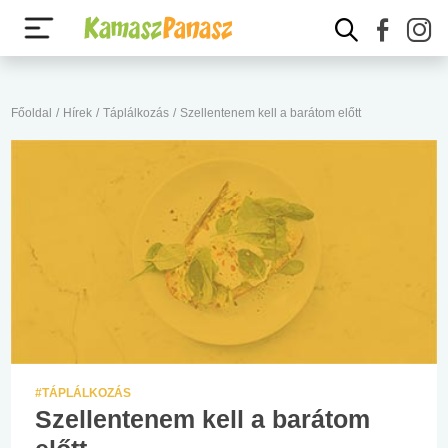
Főoldal
/
Hírek
/
Táplálkozás
/
Szellentenem kell a barátom előtt
#TÁPLÁLKOZÁS
Szellentenem kell a barátom