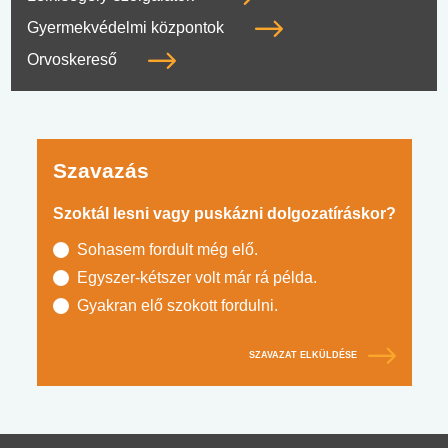
Gyermekvédelmi központok
Orvoskereső
Szavazás
Szoktál lesni vagy puskázni dolgozatíráskor?
Sohasem fordult még elő.
Egyszer-kétszer volt már rá példa.
Gyakran elő szokott fordulni.
SZAVAZAT ELKÜLDÉSE