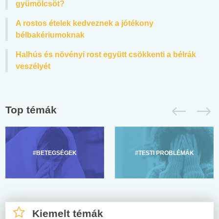
gyümölcsöt?
A rostos ételek kedveznek a jótékony
bélbakériumoknak
Halhús és növényi rost együtt csökkenti a bélrák
veszélyét
Top témák
#BETEGSÉGEK
#TESTI PROBLÉMÁK
Kiemelt témák