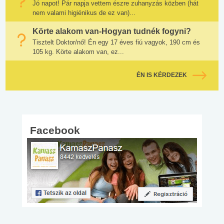
Jó napot! Pár napja vettem észre zuhanyzás közben (hát
nem valami higiénikus de ez van)...
Körte alakom van-Hogyan tudnék fogyni?
Tisztelt Doktor/nő! Én egy 17 éves fiú vagyok, 190 cm és
105 kg. Körte alakom van, ez...
ÉN IS KÉRDEZEK
Facebook