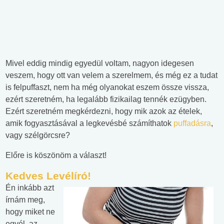
Mivel eddig mindig egyedül voltam, nagyon idegesen
veszem, hogy ott van velem a szerelmem, és még ez a tudat
is felpuffaszt, nem ha még olyanokat eszem össze vissza,
ezért szeretném, ha legalább fizikailag tennék ezügyben.
Ezért szeretném megkérdezni, hogy mik azok az ételek,
amik fogyasztásával a legkevésbé számíthatok
puffadásra
,
vagy szélgörcsre?
Előre is köszönöm a választ!
Kedves Levélíró!
Én inkább azt
írnám meg,
hogy miket ne
egyél, az