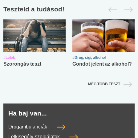
Teszteld a tudásod!
#Lélek
#Drog, cigi, alkohol
Szorongás teszt
Gondot jelent az alkohol?
MÉG TÖBB TESZT
Ha baj van...
Drogambulanciák
Lelkisegély-szolgálatok