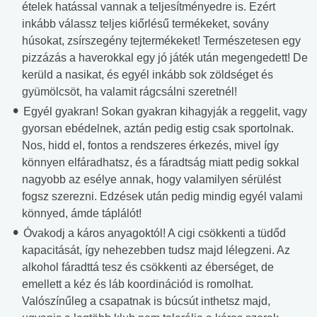
ételek hatással vannak a teljesítményedre is. Ezért
inkább válassz teljes kiőrlésű termékeket, sovány
húsokat, zsírszegény tejtermékeket! Természetesen egy
pizzázás a haverokkal egy jó játék után megengedett! De
kerüld a nasikat, és egyél inkább sok zöldséget és
gyümölcsöt, ha valamit rágcsálni szeretnél!
Egyél gyakran! Sokan gyakran kihagyják a reggelit, vagy
gyorsan ebédelnek, aztán pedig estig csak sportolnak.
Nos, hidd el, fontos a rendszeres érkezés, mivel így
könnyen elfáradhatsz, és a fáradtság miatt pedig sokkal
nagyobb az esélye annak, hogy valamilyen sérülést
fogsz szerezni. Edzések után pedig mindig egyél valami
könnyed, ámde táplálót!
Óvakodj a káros anyagoktól! A cigi csökkenti a tüdőd
kapacitását, így nehezebben tudsz majd lélegzeni. Az
alkohol fáradttá tesz és csökkenti az éberséget, de
emellett a kéz és láb koordinációd is romolhat.
Valószínűleg a csapatnak is búcsút inthetsz majd,