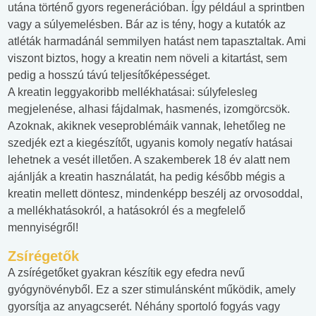
utána történő gyors regenerációban. Így például a sprintben
vagy a súlyemelésben. Bár az is tény, hogy a kutatók az
atléták harmadánál semmilyen hatást nem tapasztaltak. Ami
viszont biztos, hogy a kreatin nem növeli a kitartást, sem
pedig a hosszú távú teljesítőképességet.
A kreatin leggyakoribb mellékhatásai: súlyfelesleg
megjelenése, alhasi fájdalmak, hasmenés, izomgörcsök.
Azoknak, akiknek veseproblémáik vannak, lehetőleg ne
szedjék ezt a kiegészítőt, ugyanis komoly negatív hatásai
lehetnek a vesét illetően. A szakemberek 18 év alatt nem
ajánlják a kreatin használatát, ha pedig később mégis a
kreatin mellett döntesz, mindenképp beszélj az orvosoddal,
a mellékhatásokról, a hatásokról és a megfelelő
mennyiségről!
Zsírégetők
A zsírégetőket gyakran készítik egy efedra nevű
gyógynövényből. Ez a szer stimulánsként működik, amely
gyorsítja az anyagcserét. Néhány sportoló fogyás vagy