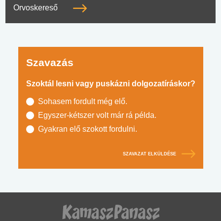
Orvoskereső
Szavazás
Szoktál lesni vagy puskázni dolgozatíráskor?
Sohasem fordult még elő.
Egyszer-kétszer volt már rá példa.
Gyakran elő szokott fordulni.
SZAVAZAT ELKÜLDÉSE