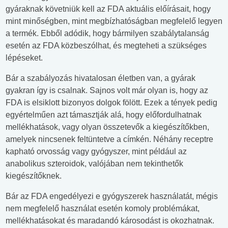
gyáraknak követniük kell az FDA aktuális előírásait, hogy
mint minőségben, mint megbízhatóságban megfelelő legyen
a termék. Ebből adódik, hogy bármilyen szabálytalanság
esetén az FDA közbeszólhat, és megteheti a szükséges
lépéseket.
Bár a szabályozás hivatalosan életben van, a gyárak
gyakran így is csalnak. Sajnos volt már olyan is, hogy az
FDA is elsiklott bizonyos dolgok fölött. Ezek a tények pedig
egyértelműen azt támasztják alá, hogy előfordulhatnak
mellékhatások, vagy olyan összetevők a kiegészítőkben,
amelyek nincsenek feltüntetve a címkén. Néhány receptre
kapható orvosság vagy gyógyszer, mint például az
anabolikus szteroidok, valójában nem tekinthetők
kiegészítőknek.
Bár az FDA engedélyezi e gyógyszerek használatát, mégis
nem megfelelő használat esetén komoly problémákat,
mellékhatásokat és maradandó károsodást is okozhatnak.