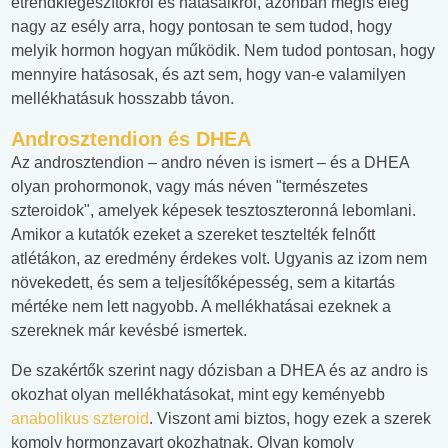
étrendkiegészítőkről és hatásaikról, azonban mégis elég
nagy az esély arra, hogy pontosan te sem tudod, hogy
melyik hormon hogyan működik. Nem tudod pontosan, hogy
mennyire hatásosak, és azt sem, hogy van-e valamilyen
mellékhatásuk hosszabb távon.
Androsztendion és DHEA
Az androsztendion – andro néven is ismert – és a DHEA
olyan prohormonok, vagy más néven "természetes
szteroidok", amelyek képesek tesztoszteronná lebomlani.
Amikor a kutatók ezeket a szereket tesztelték felnőtt
atlétákon, az eredmény érdekes volt. Ugyanis az izom nem
növekedett, és sem a teljesítőképesség, sem a kitartás
mértéke nem lett nagyobb. A mellékhatásai ezeknek a
szereknek már kevésbé ismertek.
De szakértők szerint nagy dózisban a DHEA és az andro is
okozhat olyan mellékhatásokat, mint egy keményebb
anabolikus szteroid
. Viszont ami biztos, hogy ezek a szerek
komoly hormonzavart okozhatnak. Olyan komoly