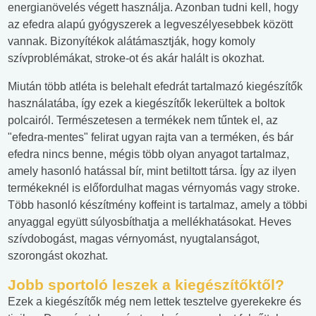
energianövelés végett használja. Azonban tudni kell, hogy
az efedra alapú gyógyszerek a legveszélyesebbek között
vannak. Bizonyítékok alátámasztják, hogy komoly
szívproblémákat, stroke-ot és akár halált is okozhat.
Miután több atléta is belehalt efedrát tartalmazó kiegészítők
használatába, így ezek a kiegészítők lekerültek a boltok
polcairól. Természetesen a termékek nem tűntek el, az
"efedra-mentes" felirat ugyan rajta van a terméken, és bár
efedra nincs benne, mégis több olyan anyagot tartalmaz,
amely hasonló hatással bír, mint betiltott társa. Így az ilyen
termékeknél is előfordulhat magas vérnyomás vagy stroke.
Több hasonló készítmény koffeint is tartalmaz, amely a többi
anyaggal együtt súlyosbíthatja a mellékhatásokat. Heves
szívdobogást, magas vérnyomást, nyugtalanságot,
szorongást okozhat.
Jobb sportoló leszek a kiegészítőktől?
Ezek a kiegészítők még nem lettek tesztelve gyerekekre és