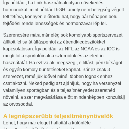
Így például, ha tinik használnak olyan növekedési
hormonokat, mint például hGH, amely nem betegség végett
lett felírva, könnyen előfordulhat, hogy pár hónapon belül
fejlődési rendellenességek és hormonzavar lép fel.
Szerencsére mára már elég sok komolyabb sportszervezet
állított fel saját álláspontot az étrendkiegészítőkkel
kapcsolatosan. Így például az NFL az NCAA és az IOC is
megtiltotta sportolóinak a szteroidok és az efedrin
használatát. Ha ezt valaki megszegi, eltiltást, pénzbírságot
és egyéb komoly büntetéseket kaphat. Bár ez csak 3
szervezet, reméljük idővel minél többen fognak ehhez
csatlakozni. Neked pedig azt ajánljuk, hogy ha versenyzel
valamilyen sportágban és a teljesítményedet szeretnéd
növelni, a szer megvásárlása előtt mindenképpen konzultálj
az orvosoddal.
A legnépszerűbb teljesítménynövelők
Lehet, hogy már eleget hallottál a különféle