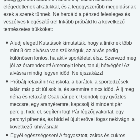
elégedetlenek alkatukkal, és a legegyszerűbb megoldásnak
ezek a szerek tűnnek. Ne herdáld a pénzed felesleges és
veszélyes kiegészítőkre! Inkább próbáld ki a következő
természetes trükköket:
Aludj eleget! Kutatások kimutatták, hogy a tiniknek több
mint 8 óra alvásra van szükségük, az alvás pedig
különösen fontos, ha aktív sportéletet élsz. Szervezd meg
jól az órarendedet! Amennyit lehet, tanulj hétvégén! Az
alvásra mindig legyen időd! Ne éjszakázz!
Próbálj relaxálni! Az iskola, a barátok, a sportedzések
talán már picit túl sok is, és semmire nincs időd. Állj meg
néha és relaxálj! Csak pár perc! Gondolj egy győztes
meccsre, egy aranyéremre, kapcsolj ki mindent pár
percig, hidd el, segíteni fog! Pár légzőgyakorlat, egy
percnyi pihenés, és hidd el újult erővel fogsz nekivágni a
következő kihívásnak!
Egyél egészségesen! A fagyasztott, zsíros és cukros