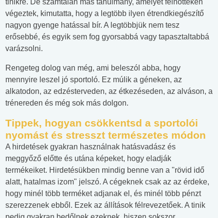
tinikre. De számtalan más tanulmány, amelyet felnőtteken
végeztek, kimutatta, hogy a legtöbb ilyen étrendkiegészítő
nagyon gyenge hatással bír. A legtöbbjük nem tesz
erősebbé, és egyik sem fog gyorsabbá vagy tapasztaltabbá
varázsolni.
Rengeteg dolog van még, ami beleszól abba, hogy
mennyire leszel jó sportoló. Ez múlik a géneken, az
alkatodon, az edzésterveden, az étkezéseden, az alváson, a
trénereden és még sok más dolgon.
Tippek, hogyan csökkentsd a sportolói
nyomást és stresszt természetes módon
A hirdetések gyakran használnak hatásvadász és
meggyőző előtte és utána képeket, hogy eladják
termékeiket. Hirdetésükben mindig benne van a "rövid idő
alatt, hatalmas izom" jelszó. A cégeknek csak az az érdeke,
hogy minél több terméket adjanak el, és minél több pénzt
szerezzenek ebből. Ezek az állítások félrevezetőek. A tinik
pedig gyakran bedőlnek ezeknek, hiszen sokszor