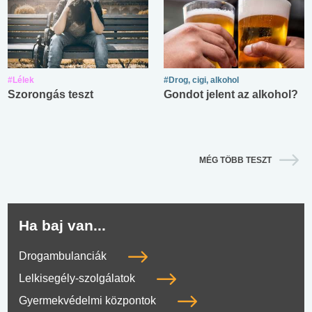
#Lélek
#Drog, cigi, alkohol
Szorongás teszt
Gondot jelent az alkohol?
MÉG TÖBB TESZT
Ha baj van...
Drogambulanciák
Lelkisegély-szolgálatok
Gyermekvédelmi központok