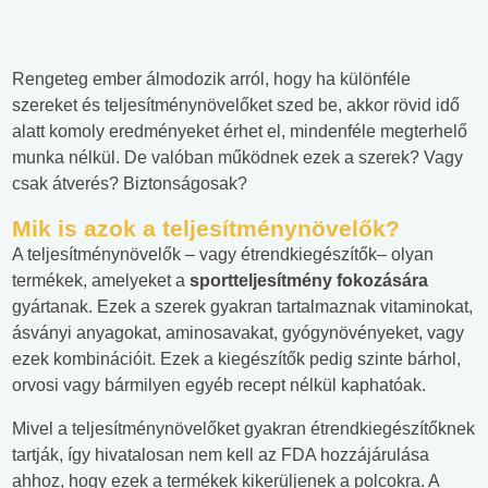
Rengeteg ember álmodozik arról, hogy ha különféle
szereket és teljesítménynövelőket szed be, akkor rövid idő
alatt komoly eredményeket érhet el, mindenféle megterhelő
munka nélkül. De valóban működnek ezek a szerek? Vagy
csak átverés? Biztonságosak?
Mik is azok a teljesítménynövelők?
A teljesítménynövelők – vagy étrendkiegészítők– olyan
termékek, amelyeket a
sportteljesítmény fokozására
gyártanak. Ezek a szerek gyakran tartalmaznak vitaminokat,
ásványi anyagokat, aminosavakat, gyógynövényeket, vagy
ezek kombinációit. Ezek a kiegészítők pedig szinte bárhol,
orvosi vagy bármilyen egyéb recept nélkül kaphatóak.
Mivel a teljesítménynövelőket gyakran étrendkiegészítőknek
tartják, így hivatalosan nem kell az FDA hozzájárulása
ahhoz, hogy ezek a termékek kikerüljenek a polcokra. A