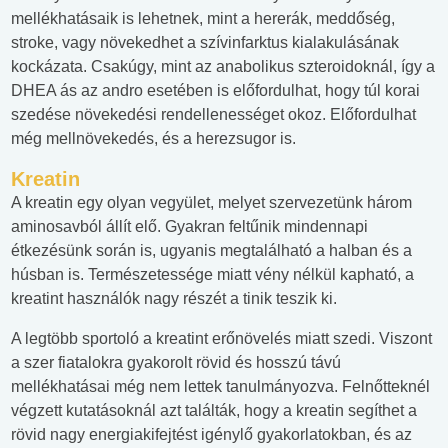
mellékhatásaik is lehetnek, mint a hererák, meddőség,
stroke, vagy növekedhet a szívinfarktus kialakulásának
kockázata. Csakúgy, mint az anabolikus szteroidoknál, így a
DHEA ás az andro esetében is előfordulhat, hogy túl korai
szedése növekedési rendellenességet okoz. Előfordulhat
még mellnövekedés, és a herezsugor is.
Kreatin
A kreatin egy olyan vegyület, melyet szervezetünk három
aminosavból állít elő. Gyakran feltűnik mindennapi
étkezésünk során is, ugyanis megtalálható a halban és a
húsban is. Természetessége miatt vény nélkül kapható, a
kreatint használók nagy részét a tinik teszik ki.
A legtöbb sportoló a kreatint erőnövelés miatt szedi. Viszont
a szer fiatalokra gyakorolt rövid és hosszú távú
mellékhatásai még nem lettek tanulmányozva. Felnőtteknél
végzett kutatásoknál azt találták, hogy a kreatin segíthet a
rövid nagy energiakifejtést igénylő gyakorlatokban, és az