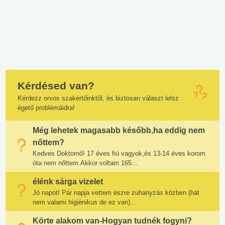
Kérdésed van?
Kérdezz orvos szakértőinktől, és biztosan választ lelsz
égető problémáidra!
Még lehetek magasabb később,ha eddig nem
nőttem?
Kedves Doktornő! 17 éves fiú vagyok,és 13-14 éves korom
óta nem nőttem.Akkor voltam 165...
élénk sárga vizelet
Jó napot! Pár napja vettem észre zuhanyzás közben (hát
nem valami higiénikus de ez van)...
Körte alakom van-Hogyan tudnék fogyni?