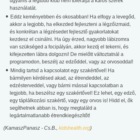
ugyanis a legtöbb klub nem tolerálja a káros szerek
használatát.
Eddz keményebben és okosabban! Ha elfogy a levegőd,
akkor a legjobb, ha elkezded fejleszteni a légzőizmaid,
és konkrétan a légzésedet fejlesztő gyakorlatokat
kezdesz el csinálni. Ha úgy érzed, nagyobb lábizomra
van szükséged a focipályán, akkor kezdj el tekerni, és
kifejezetten lábra dolgozni! De mielőtt változtatnál a
programodon, beszélj az edződdel, vagy az orvosoddal!
Mindig tartsd a kapcsolatot egy szakértővel! Ha
bármilyen kérdésed akad, az étrendeddel, az
edzésterveddel, vagy bármi mással kapcsolatban a
legjobb, ha beszélsz egy szakértővel! Ez lehet, egy edző,
egy táplálkozási szakértő, vagy egy orvos is! Hidd el, ők
segíthetnek abban is, hogy megtaláld a
legártalmatlanabb étrendkiegészítőt!
(KamaszPanasz - Cs.B.,
kidshealth.org
)