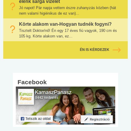
élénk sárga vizelet
Jó napot! Pár napja vettem észre zuhanyzás közben (hát
nem valami higiénikus de ez van)...
Körte alakom van-Hogyan tudnék fogyni?
Tisztelt Doktor/nő! Én egy 17 éves fiú vagyok, 190 cm és
105 kg. Körte alakom van, ez...
ÉN IS KÉRDEZEK
Facebook