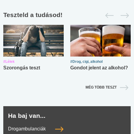
Teszteld a tudásod!
#Lélek
#Drog, cigi, alkohol
Szorongás teszt
Gondot jelent az alkohol?
MÉG TÖBB TESZT
Ha baj van...
Drogambulanciák