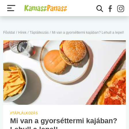
Főoldal
/
Hírek
/
Táplálkozás
/
Mi van a gyorséttermi kajában? Lehull a lepel!
#TÁPLÁLKOZÁS
Mi van a gyorséttermi kajában?