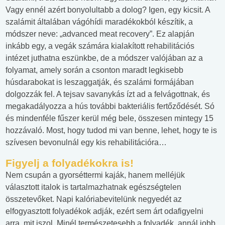
Vagy ennél azért bonyolultabb a dolog? Igen, egy kicsit. A
szalámit általában vágóhídi maradékokból készítik, a
módszer neve: „advanced meat recovery”. Ez alapján
inkább egy, a vegák számára kialakított rehabilitációs
intézet juthatna eszünkbe, de a módszer valójában az a
folyamat, amely során a csonton maradt legkisebb
húsdarabokat is leszaggatják, és szalámi formájában
dolgozzák fel. A tejsav savanykás ízt ad a felvágottnak, és
megakadályozza a hús további bakteriális fertőződését. Só
és mindenféle fűszer kerül még bele, összesen mintegy 15
hozzávaló. Most, hogy tudod mi van benne, lehet, hogy te is
szívesen bevonulnál egy kis rehabilitációra…
Figyelj a folyadékokra is!
Nem csupán a gyorséttermi kaják, hanem melléjük
választott italok is tartalmazhatnak egészségtelen
összetevőket. Napi kalóriabevitelünk negyedét az
elfogyasztott folyadékok adják, ezért sem árt odafigyelni
arra, mit iszol. Minél természetesebb a folyadék, annál jobb.