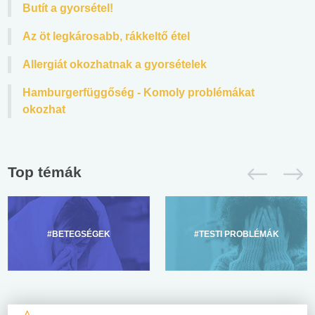
Butít a gyorsétel!
Az öt legkárosabb, rákkeltő étel
Allergiát okozhatnak a gyorsételek
Hamburgerfüggőség - Komoly problémákat
okozhat
Top témák
#BETEGSÉGEK
#TESTI PROBLÉMÁK