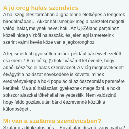
A jó öreg halas szendvics
A hal szögletes formában aligha lenne életképes a tengerek
birodalmában… Akkor hát ismerjük meg a halszelet mögötti
valódi halat, melynek neve: hoki. Az Új-Zéland partjaihoz
közeli hideg vízből halásszák, és jelenlegi ismereteink
szerint vajmi kevés köze van a jégkoronghoz.
A legismertebb gyorsétteremlánc például pár évvel ezelőtt
csaknem 7-8 millió kg (!) hokit vásárolt fel évente, hogy
abból készítse el halas szendvicsét. A világ megnövekedett
étvágyát a halászat növekedése is követte, minek
eredményeképp a hoki populációi az összeomlás peremére
kerültek. Ma a túlhalászást igyekeznek megelőzni, a hokit
sokszor alaszkai tőkehallal helyettesítik. Nem valószínű,
hogy feldolgozása után bárki észrevenné köztük a
különbséget…
Mi van a szalámis szendvicsben?
Szalámi, a titokzatos hús… Egyáltalán disznó, vagy marha?