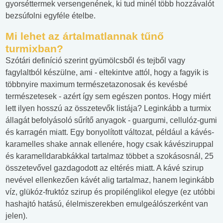
gyorséttermek versengenének, ki tud minél több hozzávalót
bezsúfolni egyféle ételbe.
Mi lehet az ártalmatlannak tűnő
turmixban?
Szótári definíció szerint gyümölcsből és tejből vagy
fagylaltból készülne, ami - eltekintve attól, hogy a fagyik is
többnyire maximum természetazonosak és kevésbé
természetesek - azért így sem egészen pontos. Hogy miért
lett ilyen hosszú az összetevők listája? Leginkább a turmix
állagát befolyásoló sűrítő anyagok - guargumi, cellulóz-gumi
és karragén miatt. Egy bonyolított változat, például a kávés-
karamelles shake annak ellenére, hogy csak kávésziruppal
és karamelldarabkákkal tartalmaz többet a szokásosnál, 25
összetevővel gazdagodott az eltérés miatt. A kávé szirup
nevével ellenkezően kávét alig tartalmaz, hanem leginkább
víz, glükóz-fruktóz szirup és propilénglikol elegye (ez utóbbi
hashajtó hatású, élelmiszerekben emulgeálószerként van
jelen).