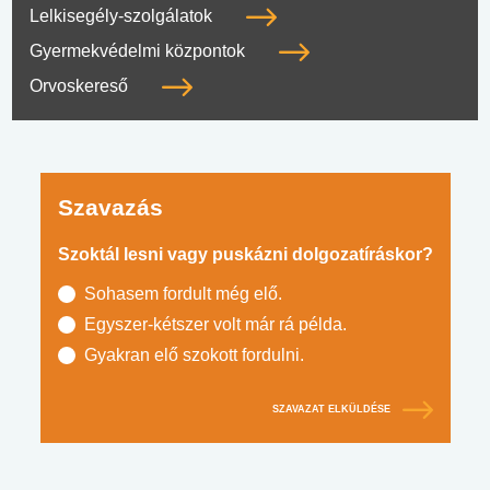
Lelkisegély-szolgálatok
Gyermekvédelmi központok
Orvoskereső
Szavazás
Szoktál lesni vagy puskázni dolgozatíráskor?
Sohasem fordult még elő.
Egyszer-kétszer volt már rá példa.
Gyakran elő szokott fordulni.
SZAVAZAT ELKÜLDÉSE