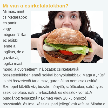
Mi van a csirkefalatokban?
Mi más, mint
csirkedarabok
és panír…
vagy
mégsem? Bár
ez előbbi
lenne a
logikus, de a
gazdasági
logika mást
mond, a gyorséttermi hálózatok csirkefalatkái
összetételükben ennél sokkal bonyolultabbak. Maga a „hús”
is hét összetevőt tartalmaz, garantáltan nem csak csirkét.
Szerepel köztük víz, búzakeményítő, szőlőcukor, sáfrányos
szeklice olaja, nátrium-foszfátok és élesztőkivonat. A
bundához felhasználnak még vagy 20 különböző
hozzávalót, és íme, kész az ipari jellegű csirkefalat. Mintha a