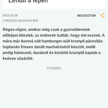
Lehull a lepel!
2022.10.26.
MEGOSZTOM
2 PERCES OLVASÁSI IDŐ
Réges-régen, amikor még csak a gyorséttermek
előképei léteztek, az emberek tudták, hogy mit esznek. A
mára már ikonná vált hamburger-sült krumpli párosítás
hajdanán frissen darált marhahúsból készült, mellé
pedig hámozott, darabolt és kisütött krumplit kaptak a
kedves vásárlók.
Hirdetés