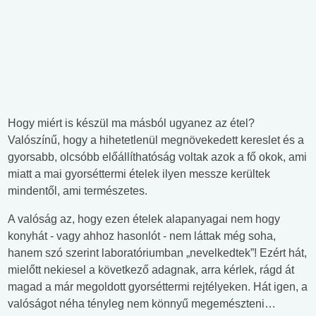
Hogy miért is készül ma másból ugyanez az étel?
Valószínű, hogy a hihetetlenül megnövekedett kereslet és a
gyorsabb, olcsóbb előállíthatóság voltak azok a fő okok, ami
miatt a mai gyorséttermi ételek ilyen messze kerültek
mindentől, ami természetes.
A valóság az, hogy ezen ételek alapanyagai nem hogy
konyhát - vagy ahhoz hasonlót - nem láttak még soha,
hanem szó szerint laboratóriumban „nevelkedtek”! Ezért hát,
mielőtt nekiesel a következő adagnak, arra kérlek, rágd át
magad a már megoldott gyorséttermi rejtélyeken. Hát igen, a
valóságot néha tényleg nem könnyű megemészteni…