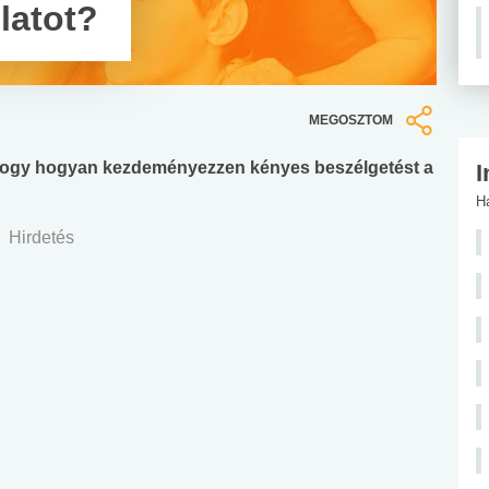
latot?
MEGOSZTOM
 hogy hogyan kezdeményezzen kényes beszélgetést a
I
H
Hirdetés