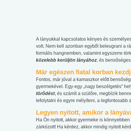
A lányukkal kapcsolatos kényes és személye
volt. Nem kell azonban egyből beleugrani a r
formális hangnemben, valamint egyszerre tör
közelebb kerüljön lányához
, és bensőséges 
Már egészen fiatal korban kezdj
Fontos, már jóval a kamaszkor előtt bensősége
gyermekével. Egy-egy „nagy beszélgetés” hely
törődést
, és számít a szülőre, megbízik benn
lefolytatni és egyre mélyíteni, a legfontosabb 
Legyen nyitott, amikor a lányáv
Ha Ön nyitott, akkor gyermeke is könnyebben 
zárkózott! Ha kérdez, akkor mindig nyitott kér