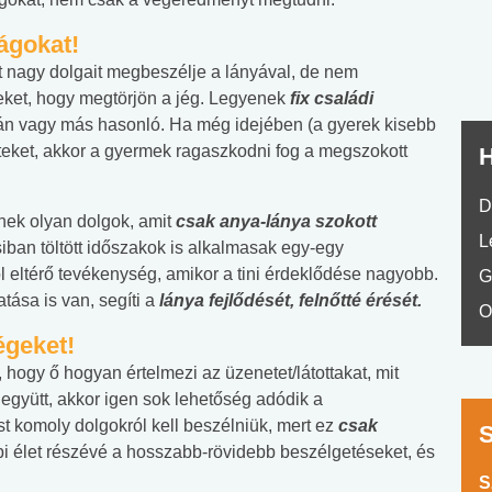
No.42
ágokat!
et nagy dolgait megbeszélje a lányával, de nem
eket, hogy megtörjön a jég. Legyenek
fix családi
után vagy más hasonló. Ha még idejében (a gyerek kisebb
éteket, akkor a gyermek ragaszkodni fog a megszokott
H
D
nek olyan dolgok, amit
csak anya-lánya szokott
L
csiban töltött időszakok is alkalmasak egy-egy
l eltérő tevékenység, amikor a tini érdeklődése nagyobb.
G
ása is van, segíti a
lánya fejlődését, felnőtté érését.
O
égeket!
ogy ő hogyan értelmezi az üzenetet/látottakat, mit
 együtt, akkor igen sok lehetőség adódik a
t komoly dolgokról kell beszélniük, mert ez
csak
i élet részévé a hosszabb-rövidebb beszélgetéseket, és
S