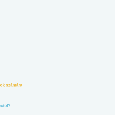
zok számára
extől?