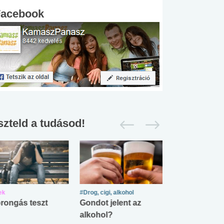
Facebook
szteld a tudásod!
ek
#Drog, cigi, alkohol
#Zöldövezet
rongás teszt
Gondot jelent az
Mekkora az ö
alkohol?
lábnyomod?