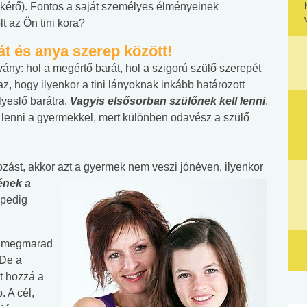
nkérő). Fontos a saját személyes élményeinek
t az Ön tini kora?
át és anya szerep között!
ny: hol a megértő barát, hol a szigorú szülő szerepét
z, hogy ilyenkor a tini lányoknak inkább határozott
lyeslő barátra.
Vagyis elsősorban szülőnek kell lenni
,
 lenni a gyermekkel, mert különben odavész a szülő
kozást, akkor azt a gyermek nem veszi jónéven, ilyenkor
nének a
pedig
y megmarad
 De a
t hozzá a
. A cél,