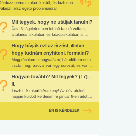
Kérdezz orvos szakértőinktől, és biztosan
választ lelsz égető problémáidra!
Mit tegyek, hogy ne utáljak tanulni?
Üdv! Világéletemben kitűnő tanuló voltam,
általános iskolában és középiskolában is....
Hogy hívják ezt az érzést, illetve
hogy tudnám enyhíteni, formálni?
Megpróbálom elmagyarázni, bár előttem sem
tiszta még. Szóval van egy sorozat, és van...
Hogyan tovább? Mit tegyek? (17) -
II.
Tisztelt Szakértő Asszony! Az óév utolsó
napján küldött kérdésemre január 9-én adott...
ÉN IS KÉRDEZEK