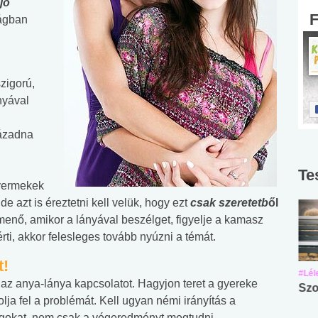
jó
ágban
zigorú,
nyával
lázadna
Te
gyermekek
e azt is éreztetni kell velük, hogy ezt
csak szeretetb
ől
menő, amikor a lányával beszélget, figyelje a kamasz
rti, akkor felesleges tovább nyúzni a témát.
t!
#Suli, munka
#Suli, munka
#Lél
az anya-lánya kapcsolatot. Hagyjon teret a gyereke
Angol középfokú
Internet-függőség
Szo
a fel a problémát. Kell ugyan némi irányítás a
nyelvvizsga teszt -
teszt
lgokat, nem csak a végeredményt megtudni.