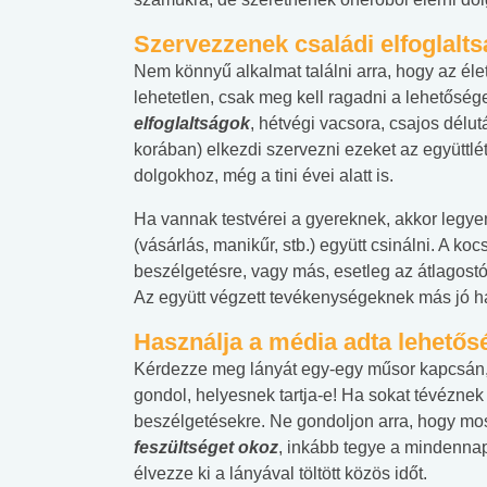
Szervezzenek családi elfoglalts
Nem könnyű alkalmat találni arra, hogy az él
lehetetlen, csak meg kell ragadni a lehetőség
elfoglaltságok
, hétvégi vacsora, csajos dél
korában) elkezdi szervezni ezeket az együttl
dolgokhoz, még a tini évei alatt is.
Ha vannak testvérei a gyereknek, akkor legye
(vásárlás, manikűr, stb.) együtt csinálni. A ko
beszélgetésre, vagy más, esetleg az átlagostó
Az együtt végzett tevékenységeknek más jó hat
Használja a média adta lehetős
Kérdezze meg lányát egy-egy műsor kapcsán, h
gondol, helyesnek tartja-e! Ha sokat tévéznek
beszélgetésekre. Ne gondoljon arra, hogy mos
feszültséget okoz
, inkább tegye a mindennap
élvezze ki a lányával töltött közös időt.