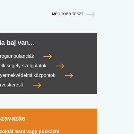
MÉG TÖBB TESZT
a baj van...
rogambulanciák
elkisegély-szolgálatok
yermekvédelmi központok
rvoskereső
Szavazás
zoktál lesni vagy puskázni