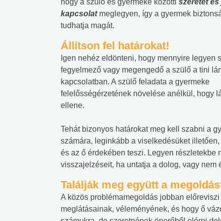
hogy a szülő és gyermeke közötti
szeretet és 
kapcsolat
meglegyen, így a gyermek biztons
tudhatja magát.
Állítson fel határokat!
Igen nehéz eldönteni, hogy mennyire legyen s
fegyelmező vagy megengedő a szülő a tini lá
kapcsolatban. A szülő feladata a gyermeke
felelősségérzetének növelése anélkül, hogy 
ellene.
Tehát bizonyos határokat meg kell szabni a 
számára, leginkább a viselkedésüket illetően, d
és az ő érdekében teszi. Legyen részletekbe 
visszajelzéseit, ha untatja a dolog, vagy nem é
Találják meg együtt a megoldás
 alkohol
#Zöldövezet
#Betegségek
A közös problémamegoldás jobban előreviszi 
lent az
Mekkora az ökológiai
Elsősegély
meglátásainak, véleményének, és hogy ő vázolj
lábnyomod?
tudásteszt
számukra, de szeretnének önerőből elérni do