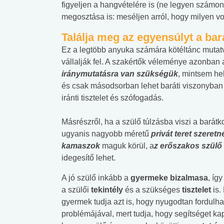
figyeljen a hangvételére is (ne legyen számo
megosztása is: meséljen arról, hogy milyen vol
Találja meg az egyensúlyt a bar
Ez a legtöbb anyuka számára kötéltánc mutatvá
vállalják fel. A szakértők véleménye azonban a
iránymutatásra van szükségük
, mintsem he
és csak másodsorban lehet baráti viszonyban
iránti tisztelet és szófogadás.
Másrészről, ha a szülő túlzásba viszi a barát
ugyanis
nagyobb méretű
privát teret szeret
kamaszok
maguk körül, a
z erőszakos
szülő
idegesítő lehet.
A jó szülő inkább a
gyermeke bizalmasa
, íg
a szülői
tekintély
és a szükséges
tisztelet
is.
gyermek tudja azt is, hogy nyugodtan fordulha
problémájával, mert tudja, hogy segítséget kap