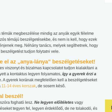
s témák megbeszélése mindig az anyák egyik félelme
ázós témájú beszélgetésekbe, és nem is kell, hogy ezek
ténjenek meg. Néhány tanács, melyek segíthetnek, hogy
beszélgetést tudjon folytatni vele.
e el az „anya-lánya” beszélgetéseket!
s viszonyt és bizalmas kapcsolatot tudjon kialakítani a
ett a kontaktus legyen folyamatos,
így a gyerek érzi a
e. A gyerek korának megfelelően kell a beszélgetéseket
a
11-14 éves korszak
, de sosem késő.
al beszél!
szóra fogható lesz.
Ne legyen előítéletes
vagy
déseket tegyen fel, legyen érdeklődő, de ne tolakodó, és