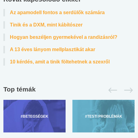
Az apamodell fontos a serdülők számára
Tinik és a DXM, mint kábítószer
Hogyan beszéljen gyermekével a randizásról?
A 13 éves lányom mellplasztikát akar
10 kérdés, amit a tinik föltehetnek a szexről
Top témák
#BETEGSÉGEK
#TESTI PROBLÉMÁK