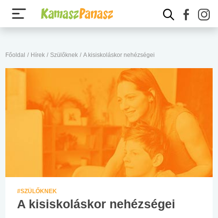
Főoldal
/
Hírek
/
Szülőknek
/
A kisiskoláskor nehézségei
#SZÜLŐKNEK
A kisiskoláskor nehézségei