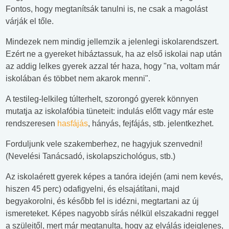
Fontos, hogy megtanítsák tanulni is, ne csak a magolást
várják el tőle.
Mindezek nem mindig jellemzik a jelenlegi iskolarendszert.
Ezért ne a gyereket hibáztassuk, ha az első iskolai nap után
az addig lelkes gyerek azzal tér haza, hogy "na, voltam már
iskolában és többet nem akarok menni".
A testileg-lelkileg túlterhelt, szorongó gyerek könnyen
mutatja az iskolafóbia tüneteit: indulás előtt vagy már este
rendszeresen
hasfájás
, hányás, fejfájás, stb. jelentkezhet.
Forduljunk vele szakemberhez, ne hagyjuk szenvedni!
(Nevelési Tanácsadó, iskolapszichológus, stb.)
Az iskolaérett gyerek képes a tanóra idején (ami nem kevés,
hiszen 45 perc) odafigyelni, és elsajátítani, majd
begyakorolni, és később fel is idézni, megtartani az új
ismereteket. Képes nagyobb sírás nélkül elszakadni reggel
a szüleitől, mert már megtanulta, hogy az elválás ideiglenes,