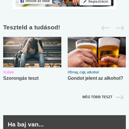
Teszteld a tudásod!
#Lélek
#Drog, cigi, alkohol
Szorongás teszt
Gondot jelent az alkohol?
MÉG TÖBB TESZT
Ha baj van...