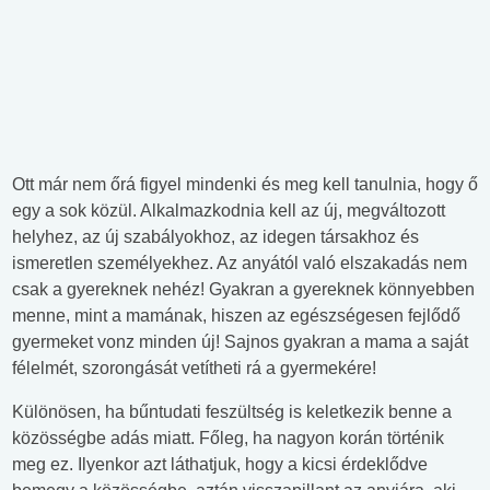
Ott már nem őrá figyel mindenki és meg kell tanulnia, hogy ő
egy a sok közül. Alkalmazkodnia kell az új, megváltozott
helyhez, az új szabályokhoz, az idegen társakhoz és
ismeretlen személyekhez. Az anyától való elszakadás nem
csak a gyereknek nehéz! Gyakran a gyereknek könnyebben
menne, mint a mamának, hiszen az egészségesen fejlődő
gyermeket vonz minden új! Sajnos gyakran a mama a saját
félelmét, szorongását vetítheti rá a gyermekére!
Különösen, ha bűntudati feszültség is keletkezik benne a
közösségbe adás miatt. Főleg, ha nagyon korán történik
meg ez. Ilyenkor azt láthatjuk, hogy a kicsi érdeklődve