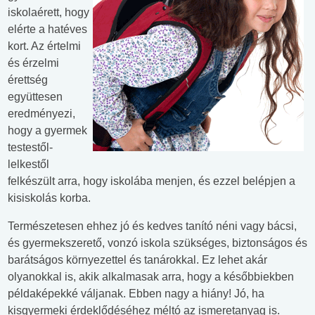
iskolaérett, hogy
elérte a hatéves
kort. Az értelmi
és érzelmi
érettség
együttesen
eredményezi,
hogy a gyermek
testestől-
lelkestől
felkészült arra, hogy iskolába menjen, és ezzel belépjen a
kisiskolás korba.
Természetesen ehhez jó és kedves tanító néni vagy bácsi,
és gyermekszerető, vonzó iskola szükséges, biztonságos és
barátságos környezettel és tanárokkal. Ez lehet akár
olyanokkal is, akik alkalmasak arra, hogy a későbbiekben
példaképekké váljanak. Ebben nagy a hiány! Jó, ha
kisgyermeki érdeklődéséhez méltó az ismeretanyag is.