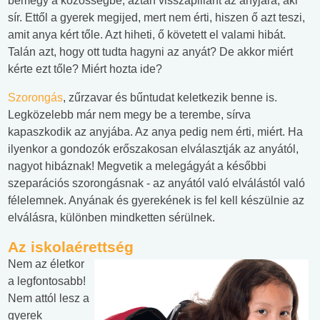
bemegy a közösségbe, aztán visszapillant az anyjára, aki
sír. Ettől a gyerek megijed, mert nem érti, hiszen ő azt teszi,
amit anya kért tőle. Azt hiheti, ő követett el valami hibát.
Talán azt, hogy ott tudta hagyni az anyát? De akkor miért
kérte ezt tőle? Miért hozta ide?
Szorongás
, zűrzavar és bűntudat keletkezik benne is.
Legközelebb már nem megy be a terembe, sírva
kapaszkodik az anyjába. Az anya pedig nem érti, miért. Ha
ilyenkor a gondozók erőszakosan elválasztják az anyától,
nagyot hibáznak! Megvetik a melegágyát a későbbi
szeparációs szorongásnak - az anyától való elválástól való
félelemnek. Anyának és gyerekének is fel kell készülnie az
elválásra, különben mindketten sérülnek.
Az iskolaérettség
Nem az életkor
a legfontosabb!
Nem attól lesz a
gyerek