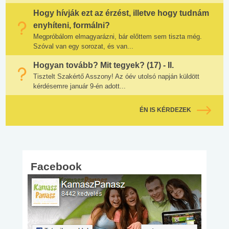
Hogy hívják ezt az érzést, illetve hogy tudnám
enyhíteni, formálni?
Megpróbálom elmagyarázni, bár előttem sem tiszta még.
Szóval van egy sorozat, és van...
Hogyan tovább? Mit tegyek? (17) - II.
Tisztelt Szakértő Asszony! Az óév utolsó napján küldött
kérdésemre január 9-én adott...
ÉN IS KÉRDEZEK
Facebook