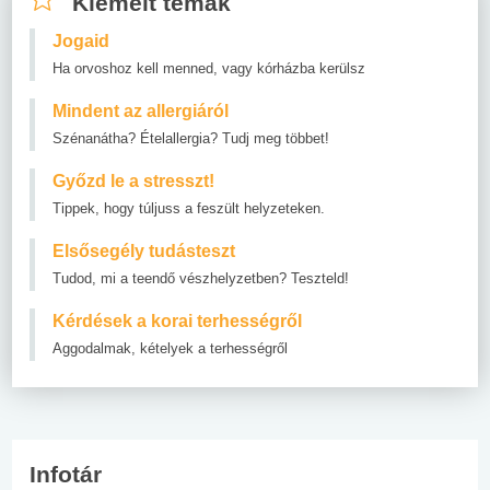
Kiemelt témák
Jogaid
Ha orvoshoz kell menned, vagy kórházba kerülsz
Mindent az allergiáról
Szénanátha? Ételallergia? Tudj meg többet!
Győzd le a stresszt!
Tippek, hogy túljuss a feszült helyzeteken.
Elsősegély tudásteszt
Tudod, mi a teendő vészhelyzetben? Teszteld!
Kérdések a korai terhességről
Aggodalmak, kételyek a terhességről
Infotár