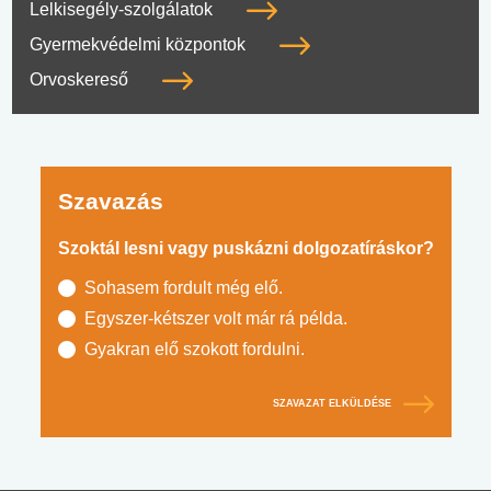
Lelkisegély-szolgálatok
Gyermekvédelmi központok
Orvoskereső
Szavazás
Szoktál lesni vagy puskázni dolgozatíráskor?
Sohasem fordult még elő.
Egyszer-kétszer volt már rá példa.
Gyakran elő szokott fordulni.
SZAVAZAT ELKÜLDÉSE