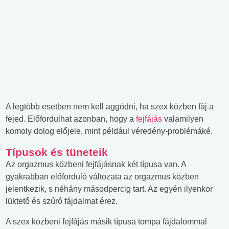
A legtöbb esetben nem kell aggódni, ha szex közben fáj a
fejed. Előfordulhat azonban, hogy a
fejfájás
valamilyen
komoly dolog előjele, mint például véredény-problémáké.
Típusok és tüneteik
Az orgazmus közbeni fejfájásnak két típusa van. A
gyakrabban előforduló változata az orgazmus közben
jelentkezik, s néhány másodpercig tart. Az egyén ilyenkor
lüktető és szúró fájdalmat érez.
A szex közbeni fejfájás másik típusa tompa fájdalommal