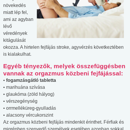
növekedés
miatt lép fel,
ami az agyban
lévő
véredények
kitágulását
okozza. A hirtelen fejfájás stroke, agyvérzés következtében
is kialakulhat.
Egyéb tényezők, melyek összefüggésben
vannak az orgazmus közbeni fejfájással:
•
fogamzásgátló tabletta
• marihuána szívása
• glaukóma (zöld hályog)
• vérszegénység
• orrmelléküreg-gyulladás
• alacsony vércukorszint
Az orgazmus közbeni fejfájás mindenkit érinthet. Férfiak és
migrénben szenvedő személyek esetében azonban sokkal