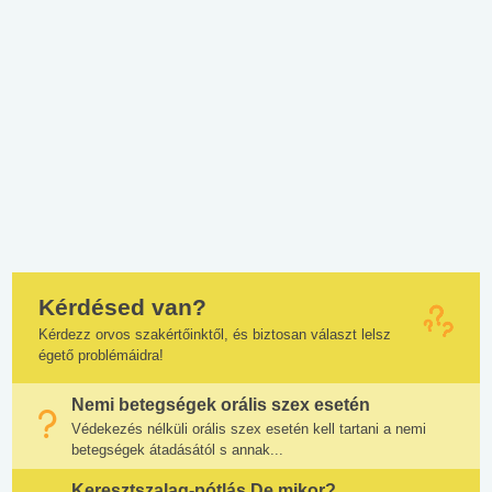
Kérdésed van?
Kérdezz orvos szakértőinktől, és biztosan választ lelsz
égető problémáidra!
Nemi betegségek orális szex esetén
Védekezés nélküli orális szex esetén kell tartani a nemi
betegségek átadásától s annak...
Keresztszalag-pótlás De mikor?