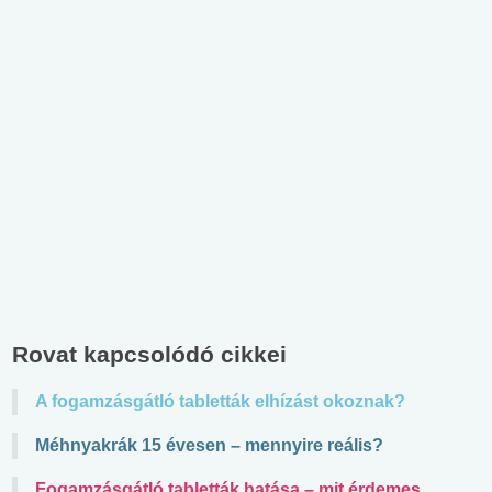
Rovat kapcsolódó cikkei
A fogamzásgátló tabletták elhízást okoznak?
Méhnyakrák 15 évesen – mennyire reális?
Fogamzásgátló tabletták hatása – mit érdemes