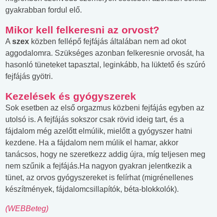
gyakrabban fordul elő.
Mikor kell felkeresni az orvost?
A
szex
közben fellépő fejfájás általában nem ad okot
aggodalomra. Szükséges azonban felkeresnie orvosát, ha
hasonló tüneteket tapasztal, leginkább, ha lüktető és szúró
fejfájás gyötri.
Kezelések és gyógyszerek
Sok esetben az első orgazmus közbeni fejfájás egyben az
utolsó is. A fejfájás sokszor csak rövid ideig tart, és a
fájdalom még azelőtt elmúlik, mielőtt a gyógyszer hatni
kezdene. Ha a fájdalom nem múlik el hamar, akkor
tanácsos, hogy ne szeretkezz addig újra, míg teljesen meg
nem szűnik a fejfájás.Ha nagyon gyakran jelentkezik a
tünet, az orvos gyógyszereket is felírhat (migrénellenes
készítmények, fájdalomcsillapítók, béta-blokkolók).
(WEBBeteg)