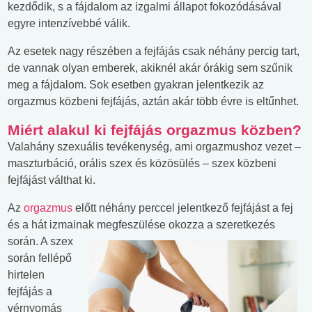
kezdődik, s a fájdalom az izgalmi állapot fokozódásával
egyre intenzívebbé válik.
Az esetek nagy részében a fejfájás csak néhány percig tart,
de vannak olyan emberek, akiknél akár órákig sem szűnik
meg a fájdalom. Sok esetben gyakran jelentkezik az
orgazmus közbeni fejfájás, aztán akár több évre is eltűnhet.
Miért alakul ki fejfájás orgazmus közben?
Valahány szexuális tevékenység, ami orgazmushoz vezet –
maszturbáció, orális szex és közösülés – szex közbeni
fejfájást válthat ki.
Az
orgazmus
előtt néhány perccel jelentkező fejfájást a fej
és a hát izmainak megfeszülése okozza a
szeretkezés
során. A szex
során fellépő
hirtelen
fejfájás a
vérnyomás