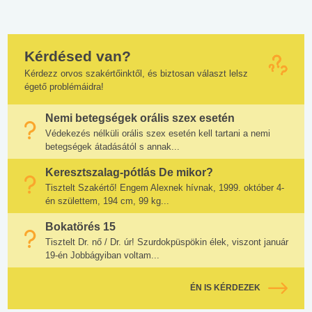
Kérdésed van?
Kérdezz orvos szakértőinktől, és biztosan választ lelsz
égető problémáidra!
Nemi betegségek orális szex esetén
Védekezés nélküli orális szex esetén kell tartani a nemi
betegségek átadásától s annak...
Keresztszalag-pótlás De mikor?
Tisztelt Szakértő! Engem Alexnek hívnak, 1999. október 4-
én születtem, 194 cm, 99 kg...
Bokatörés 15
Tisztelt Dr. nő / Dr. úr! Szurdokpüspökin élek, viszont január
19-én Jobbágyiban voltam...
ÉN IS KÉRDEZEK