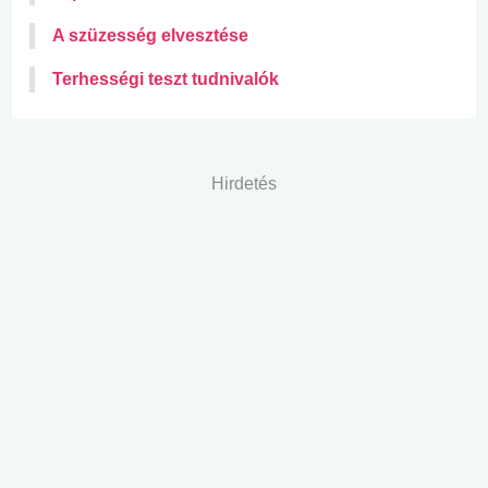
A szüzesség elvesztése
Terhességi teszt tudnivalók
Hirdetés