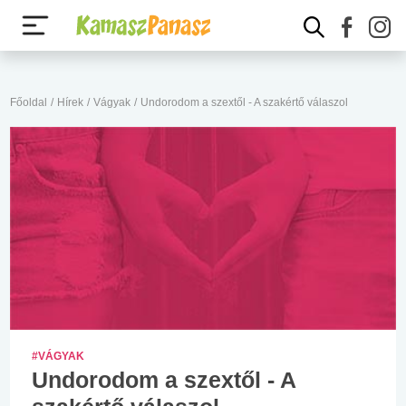
Főoldal
/
Hírek
/
Vágyak
/
Undorodom a szextől - A szakértő válaszol
#VÁGYAK
Undorodom a szextől - A