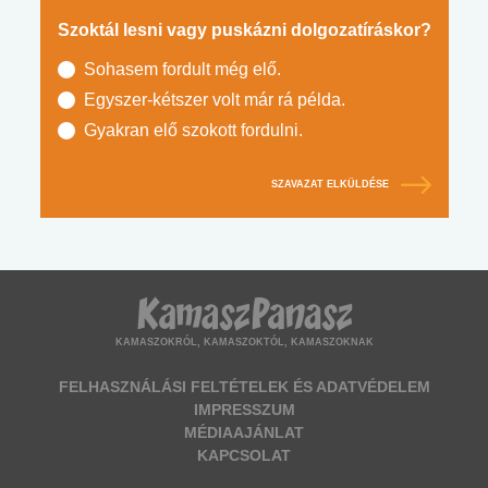
Szoktál lesni vagy puskázni dolgozatíráskor?
Sohasem fordult még elő.
Egyszer-kétszer volt már rá példa.
Gyakran elő szokott fordulni.
SZAVAZAT ELKÜLDÉSE
KAMASZOKRÓL, KAMASZOKTÓL, KAMASZOKNAK
FELHASZNÁLÁSI FELTÉTELEK ÉS ADATVÉDELEM
IMPRESSZUM
MÉDIAAJÁNLAT
KAPCSOLAT