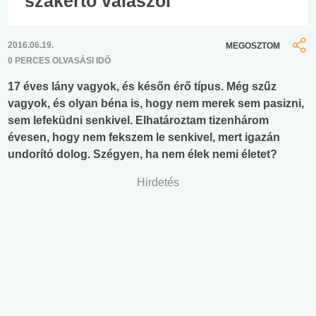
szakértő válaszol
2016.06.19.
MEGOSZTOM
0 PERCES OLVASÁSI IDŐ
17 éves lány vagyok, és későn érő típus. Még szűz
vagyok, és olyan béna is, hogy nem merek sem pasizni,
sem lefeküdni senkivel. Elhatároztam tizenhárom
évesen, hogy nem fekszem le senkivel, mert igazán
undorító dolog. Szégyen, ha nem élek nemi életet?
Hirdetés