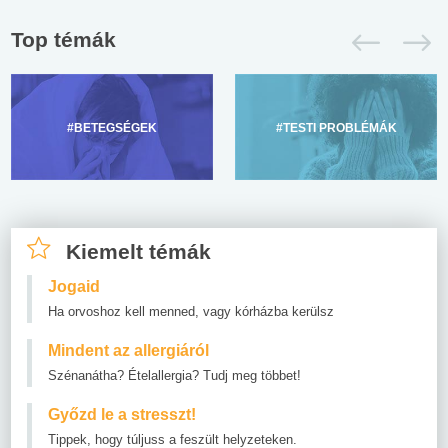
Top témák
#BETEGSÉGEK
#TESTI PROBLÉMÁK
Kiemelt témák
Jogaid
Ha orvoshoz kell menned, vagy kórházba kerülsz
Mindent az allergiáról
Szénanátha? Ételallergia? Tudj meg többet!
Győzd le a stresszt!
Tippek, hogy túljuss a feszült helyzeteken.