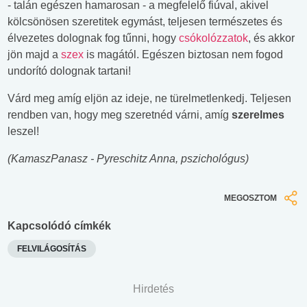
- talán egészen hamarosan - a megfelelő fiúval, akivel
kölcsönösen szeretitek egymást, teljesen természetes és
élvezetes dolognak fog tűnni, hogy
csókolózzatok
, és akkor
jön majd a
szex
is magától. Egészen biztosan nem fogod
undorító dolognak tartani!
Várd meg amíg eljön az ideje, ne türelmetlenkedj. Teljesen
rendben van, hogy meg szeretnéd várni, amíg
szerelmes
leszel!
(KamaszPanasz - Pyreschitz Anna, pszichológus)
MEGOSZTOM
Kapcsolódó címkék
FELVILÁGOSÍTÁS
Hirdetés