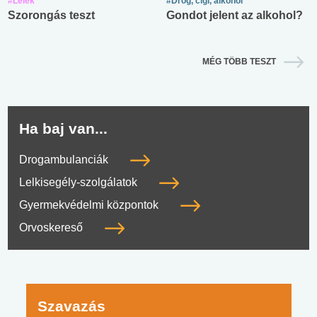
#Lélek
#Drog, cigi, alkohol
Szorongás teszt
Gondot jelent az alkohol?
MÉG TÖBB TESZT
Ha baj van...
Drogambulanciák
Lelkisegély-szolgálatok
Gyermekvédelmi központok
Orvoskereső
Szavazás