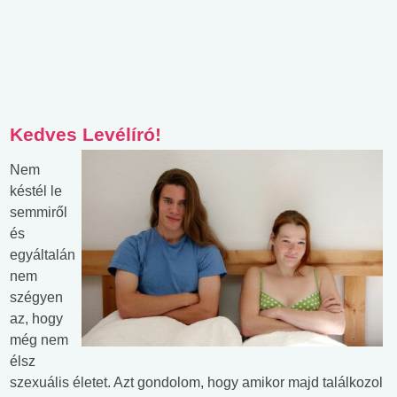
Kedves Levélíró!
Nem
késtél le
semmiről
és
egyáltalán
nem
szégyen
az, hogy
még nem
élsz
szexuális életet. Azt gondolom, hogy amikor majd találkozol