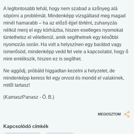
A legfontosabb tehát, hogy nem szabad a szőnyeg alá
söpörni a problémát. Mindenképp vizsgáltasd meg magad
minél hamarabb – ha az előző éjjel történt, zuhanyzás
nélkül menj el egy kórházba, hiszen esetleges nyomokat
tüntethetsz el véletlenül, amik segíthetnek egy későbbi
nyomozás során. Ha volt a helyszínen egy barátod vagy
ismerősöd, mindenképp vedd fel vele a kapcsolatot, hogy ő
mire emlékszik, hiszen ez is segíthet.
Ne aggódj, próbáld higgadtan kezelni a helyzetet, de
mindenképp keress fel egy orvost és mondd el valakinek,
mitől tartasz!
(KamaszPanasz - Ő. B.)
MEGOSZTOM
Kapcsolódó címkék