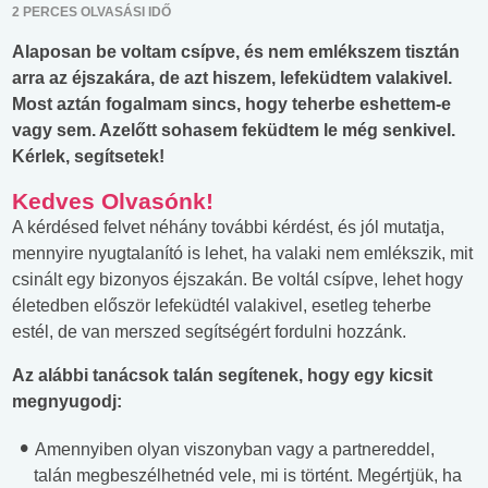
2 PERCES OLVASÁSI IDŐ
Alaposan be voltam csípve, és nem emlékszem tisztán
arra az éjszakára, de azt hiszem, lefeküdtem valakivel.
Most aztán fogalmam sincs, hogy teherbe eshettem-e
vagy sem. Azelőtt sohasem feküdtem le még senkivel.
Kérlek, segítsetek!
Kedves Olvasónk!
A kérdésed felvet néhány további kérdést, és jól mutatja,
mennyire nyugtalanító is lehet, ha valaki nem emlékszik, mit
csinált egy bizonyos éjszakán. Be voltál csípve, lehet hogy
életedben először lefeküdtél valakivel, esetleg teherbe
estél, de van merszed segítségért fordulni hozzánk.
Az alábbi tanácsok talán segítenek, hogy egy kicsit
megnyugodj:
Amennyiben olyan viszonyban vagy a partnereddel,
talán megbeszélhetnéd vele, mi is történt. Megértjük, ha