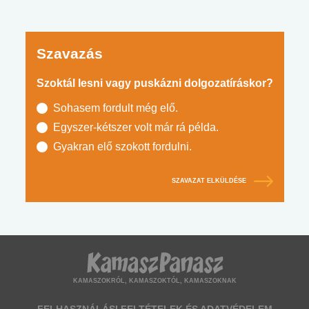
Szavazás
Szoktál lesni vagy puskázni dolgozatíráskor?
Sohasem fordult még elő.
Egyszer-kétszer volt már rá példa.
Gyakran elő szokott fordulni.
SZAVAZAT ELKÜLDÉSE
KAMASZOKRÓL, KAMASZOKTÓL, KAMASZOKNAK