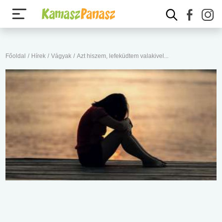
Főoldal
/
Hírek
/
Vágyak
/
Azt hiszem, lefeküdtem valakivel...