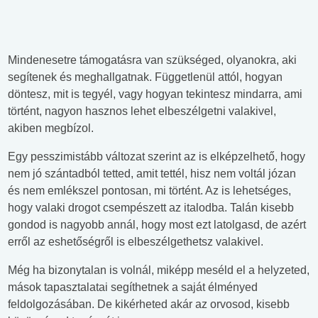
Mindenesetre támogatásra van szükséged, olyanokra, aki
segítenek és meghallgatnak. Függetlenül attól, hogyan
döntesz, mit is tegyél, vagy hogyan tekintesz mindarra, ami
történt, nagyon hasznos lehet elbeszélgetni valakivel,
akiben megbízol.
Egy pesszimistább változat szerint az is elképzelhető, hogy
nem jó szántadból tetted, amit tettél, hisz nem voltál józan
és nem emlékszel pontosan, mi történt. Az is lehetséges,
hogy valaki drogot csempészett az italodba. Talán kisebb
gondod is nagyobb annál, hogy most ezt latolgasd, de azért
erről az eshetőségről is elbeszélgethetsz valakivel.
Még ha bizonytalan is volnál, miképp meséld el a helyzeted,
mások tapasztalatai segíthetnek a saját élményed
feldolgozásában. De kikérheted akár az orvosod, kisebb