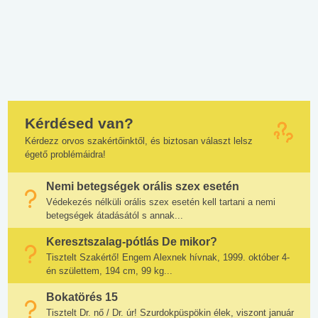
Kérdésed van?
Kérdezz orvos szakértőinktől, és biztosan választ lelsz
égető problémáidra!
Nemi betegségek orális szex esetén
Védekezés nélküli orális szex esetén kell tartani a nemi
betegségek átadásától s annak...
Keresztszalag-pótlás De mikor?
Tisztelt Szakértő! Engem Alexnek hívnak, 1999. október 4-
én születtem, 194 cm, 99 kg...
Bokatörés 15
Tisztelt Dr. nő / Dr. úr! Szurdokpüspökin élek, viszont január