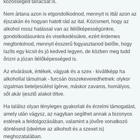
közösséged tanácsát is.
Nem ártana azon is elgondolkodnod, mennyit is ittál azon az
éjszakán és hogyan hatott rád az ital. Közismert, hogy az
alkohol rossz hatással van az ítélőképességünkre,
gondolkodásunkra és viselkedésükre, ezért érdemes
megfontolnod, mennyit ésszerű fogyasztanod belőle, hogy
lazíts egy kicsit és jó kedved legyen, de közben meg tudd
őrizni a józan ítélőképességed is.
Az elvárások, értékek, vágyak és a szex - kiváltképp ha
alkohollal társulnak - furcsán összekeveredhetnek: olykor
izgalmas beteljesülést ígérve, máskor zavaros, homályos,
sőt akár ijesztő alakot öltve.
Ha találsz olyan tényleges gyakorlati és érzelmi támogatást,
amely után vágysz, az nagyban segíthet annak a bizonyos
estének a feldolgozásában, valamint a jövőre vonatkozó
döntéseid (ideértve az alkoholt és a szexet is)
meghozatalában.