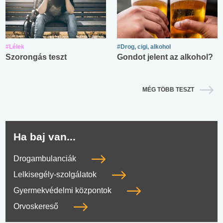
#Lélek
#Drog, cigi, alkohol
Szorongás teszt
Gondot jelent az alkohol?
MÉG TÖBB TESZT
Ha baj van...
Drogambulanciák
Lelkisegély-szolgálatok
Gyermekvédelmi központok
Orvoskereső