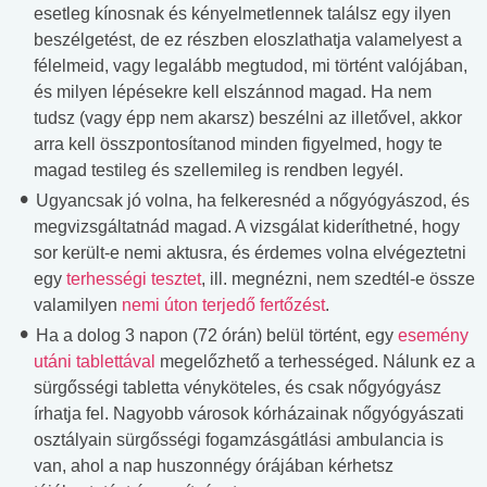
esetleg kínosnak és kényelmetlennek találsz egy ilyen
beszélgetést, de ez részben eloszlathatja valamelyest a
félelmeid, vagy legalább megtudod, mi történt valójában,
és milyen lépésekre kell elszánnod magad. Ha nem
tudsz (vagy épp nem akarsz) beszélni az illetővel, akkor
arra kell összpontosítanod minden figyelmed, hogy te
magad testileg és szellemileg is rendben legyél.
Ugyancsak jó volna, ha felkeresnéd a nőgyógyászod, és
megvizsgáltatnád magad. A vizsgálat kideríthetné, hogy
sor került-e nemi aktusra, és érdemes volna elvégeztetni
egy
terhességi tesztet
, ill. megnézni, nem szedtél-e össze
valamilyen
nemi úton terjedő fertőzést
.
Ha a dolog 3 napon (72 órán) belül történt, egy
esemény
utáni tablettával
megelőzhető a terhességed. Nálunk ez a
sürgősségi tabletta vényköteles, és csak nőgyógyász
írhatja fel. Nagyobb városok kórházainak nőgyógyászati
osztályain sürgősségi fogamzásgátlási ambulancia is
van, ahol a nap huszonnégy órájában kérhetsz