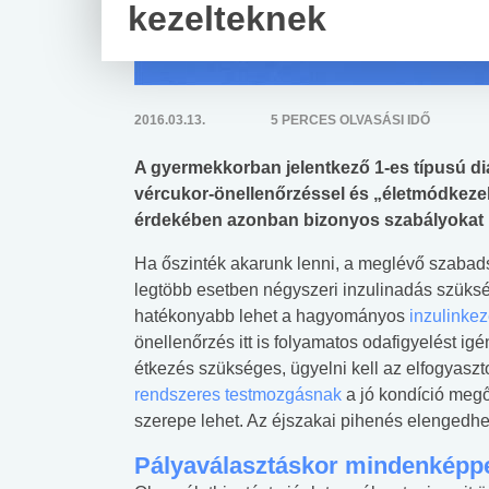
kezelteknek
2016.03.13.
5 PERCES OLVASÁSI IDŐ
A gyermekkorban jelentkező 1-es típusú di
vércukor-önellenőrzéssel és „életmódkezel
érdekében azonban bizonyos szabályokat be
Ha őszinték akarunk lenni, a meglévő szabadsá
legtöbb esetben négyszeri inzulinadás szüks
hatékonyabb lehet a hagyományos
inzulinkez
önellenőrzés itt is folyamatos odafigyelést 
étkezés szükséges, ügyelni kell az elfogyasz
rendszeres testmozgásnak
a jó kondíció meg
szerepe lehet. Az éjszakai pihenés elengedhet
Pályaválasztáskor mindenképpen