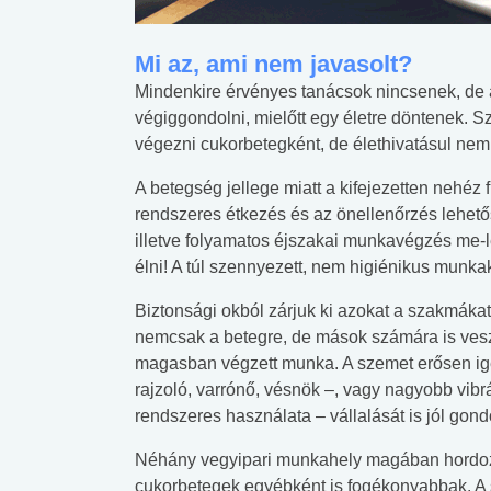
Mi az, ami nem javasolt?
Mindenkire érvényes tanácsok nincsenek, de 
végiggondolni, mielőtt egy életre döntenek. S
végezni cukorbetegként, de élethivatásul ne
A betegség jellege miatt a kifejezetten nehéz f
rendszeres étkezés és az önellenőrzés lehet
illetve folyamatos éjszakai munkavégzés me-
élni! A túl szennyezett, nem higiénikus munka
Biztonsági okból zárjuk ki azokat a szakmákat 
nemcsak a betegre, de mások számára is veszé
magasban végzett munka. A szemet erősen i
rajzoló, varrónő, vésnök –, vagy nagyobb vibr
rendszeres használata – vállalását is jól gon
Néhány vegyipari munkahely magában hordoz
cukorbetegek egyébként is fogékonyabbak. A 