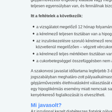
teljesen egyensúlyban van, és fennállnak bizo
Itt a feltételek a következők:
a vizsgálatot megelőző 12 hónap folyamán 
a kérelmező teljesen tisztában van a hipog
az inzulinkezelésre szoruló kérelmező ren
közvetlenül megelőzően – végzett vércukors
a kérelmező teljes mértékben tisztában van
a cukorbetegséggel összefüggésben nem á
A szakorvosi javaslat időtartama legfeljebb 3 
jogszabályban meghatáro-zott pályaalkalmasság
gépjárművezetés élethivatásként választását 
egy hipoglikémiás esemény miatt nemcsak sajá
kenyérkereső foglalkozását is elveszítheti.
Mi javasolt?
Az inzulinnal kezelt diabéteszes fiatalok pál