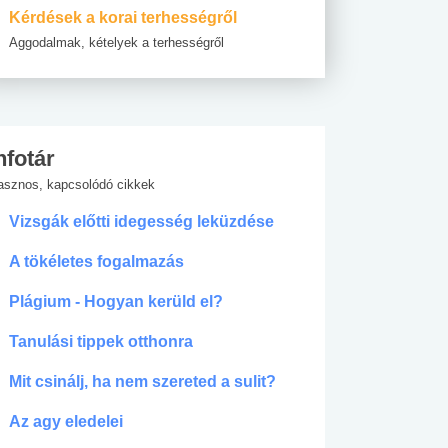
Kérdések a korai terhességről
Aggodalmak, kételyek a terhességről
nfotár
asznos, kapcsolódó cikkek
Vizsgák előtti idegesség leküzdése
A tökéletes fogalmazás
Plágium - Hogyan kerüld el?
Tanulási tippek otthonra
Mit csinálj, ha nem szereted a sulit?
Az agy eledelei