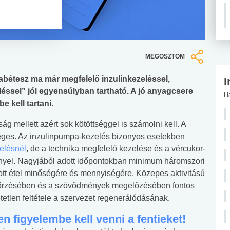
MEGOSZTOM
abétesz ma már megfelelő inzulinkezeléssel,
I
éssel” jól egyensúlyban tartható. A jó anyagcsere
H
 kell tartani.
g mellett azért sok kötöttséggel is számolni kell. A
éges. Az inzulinpumpa-kezelés bizonyos esetekben
elésnél
, de a technika megfelelő kezelése és a vércukor-
igényel. Nagyjából adott időpontokban minimum háromszori
tott étel minőségére és mennyiségére. Közepes aktivitású
őrzésében és a szövődmények megelőzésében fontos
etlen feltétele a szervezet regenerálódásának.
 figyelembe kell venni a fentieket!