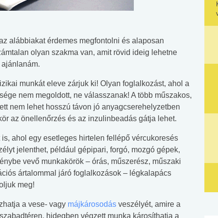
az alábbiakat érdemes megfontolni és alaposan
zámtalan olyan szakma van, amit rövid ideig lehetne
m ajánlanám.
izikai munkát eleve zárjuk ki! Olyan foglalkozást, ahol a
ősége nem megoldott, ne válasszanak! A több műszakos,
lett nem lehet hosszú távon jó anyagcserehelyzetben
kör az önellenőrzés és az inzulinbeadás gátja lehet.
is, ahol egy esetleges hirtelen fellépő vércukoresés
lyt jelenthet, például gépipari, forgó, mozgó gépek,
génybe vevő munkakörök – órás, műszerész, műszaki
ációs ártalommal járó foglalkozások – légkalapács
doljuk meg!
hatja a vese- vagy
májkárosodás
veszélyét, amire a
szabadtéren, hidegben végzett munka károsíthatja a