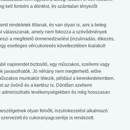
eg kell fontolni a döntést, és számtalan tényezőt
mit rendeletek tiltanak, és van olyan is, ami a beteg
ást válasszanak, amely nem fokozza a szövődmények
eszi a megfelelő önmenedzselést (inzulinadás, étkezés,
gy esetleges vércukoresés következtében kialakult
bil napirendet biztosító, egy műszakos, szellemi vagy
ök javasolhatók. Jó néhány nem megterhelő, előre
y műszakos munkakör létezik, például a kereskedelemben,
et az óvónő és a kertész is. Döntően szellemi
ai adminisztratív tevékenységekben és még hosszasan
beszélgetnek olyan felnőtt, inzulinkezelést alkalmazó
l szervezett és cukoranyagcseréje is rendezett.