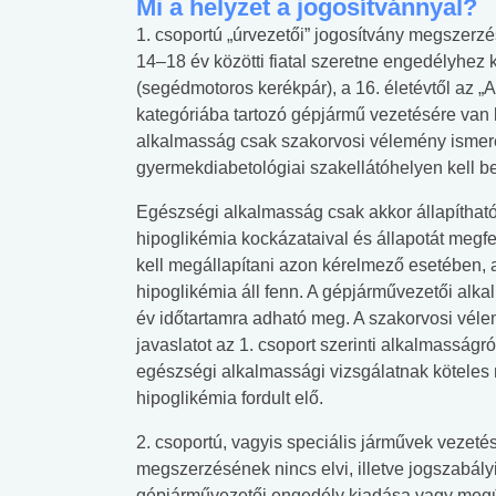
Mi a helyzet a jogosítvánnyal?
1. csoportú „úrvezetői” jogosítvány megszerzé
14–18 év közötti fiatal szeretne engedélyhez kö
(segédmotoros kerékpár), a 16. életévtől az „A
kategóriába tartozó gépjármű vezetésére van 
alkalmasság csak szakorvosi vélemény ismeret
gyermekdiabetológiai szakellátóhelyen kell b
Egészségi alkalmasság csak akkor állapíthat
hipoglikémia kockázataival és állapotát megfe
kell megállapítani azon kérelmező esetében, a
hipoglikémia áll fenn. A gépjárművezetői alk
év időtartamra adható meg. A szakorvosi véle
javaslatot az 1. csoport szerinti alkalmasságró
egészségi alkalmassági vizsgálatnak köteles
hipoglikémia fordult elő.
2. csoportú, vagyis speciális járművek vezeté
megszerzésének nincs elvi, illetve jogszabály
gépjárművezetői engedély kiadása vagy megúj