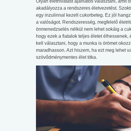
Olyan élethivatást ajánlatos választani, amit
akadályozza a rendszeres életvezetést. Szokt
egy inzulinnal kezelt cukorbeteg. Ez jól hang
a valóságot. Rendszeresség, megfelelő életri
önmenedzselés nélkül nem lehet sokáig a cuko
hogy ezek a fiatalok teljes életet élhessenek
kell választani, hogy a munka is örömet okoz
maradhasson. Azt hiszem, ha ezt meg lehet val
szövődménymentes élet titka.