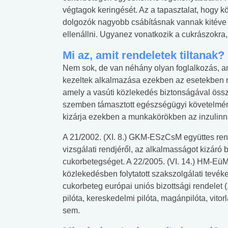
végtagok keringését. Az a tapasztalat, hogy 
dolgozók nagyobb csábításnak vannak kitéve a
ellenállni. Ugyanez vonatkozik a cukrászokra, 
Mi az, amit rendeletek tiltanak?
Nem sok, de van néhány olyan foglalkozás, ami
kezeltek alkalmazása ezekben az esetekben n
amely a vasúti közlekedés biztonságával öss
szemben támasztott egészségügyi követelmény
kizárja ezekben a munkakörökben az inzulinna
A 21/2002. (XI. 8.) GKM-ESzCsM együttes rende
vizsgálati rendjéről, az alkalmasságot kizáró b
cukorbetegséget. A 22/2005. (VI. 14.) HM-EüM 
közlekedésben folytatott szakszolgálati tevé
cukorbeteg európai uniós bizottsági rendelet
 alkohol
#Zöldövezet
#Betegségek
pilóta, kereskedelmi pilóta, magánpilóta, vitor
lent az
Mekkora az ökológiai
Elsősegély
sem.
lábnyomod?
tudásteszt