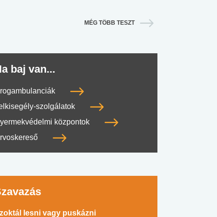
MÉG TÖBB TESZT
a baj van...
rogambulanciák
elkisegély-szolgálatok
yermekvédelmi központok
rvoskereső
Szavazás
zoktál lesni vagy puskázni