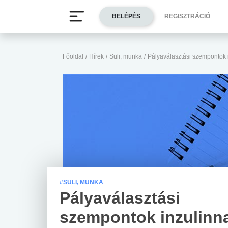
BELÉPÉS
REGISZTRÁCIÓ
Főoldal
/
Hírek
/
Suli, munka
/
Pályaválasztási szempontok 
#SULI, MUNKA
Pályaválasztási
szempontok inzulinn