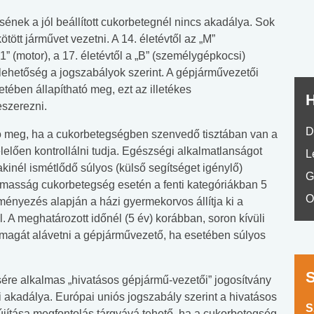
No.42
sének a jól beállított cukorbetegnél nincs akadálya. Sok
tött járművet vezetni. A 14. életévtől az „M”
1” (motor), a 17. életévtől a „B” (személygépkocsi)
lehetőség a jogszabályok szerint. A gépjárművezetői
ében állapítható meg, ezt az illetékes
H
eszerezni.
D
ó meg, ha a cukorbetegségben szenvedő tisztában van a
lelően kontrollálni tudja. Egészségi alkalmatlanságot
L
kinél ismétlődő súlyos (külső segítséget igénylő)
G
almasság cukorbetegség esetén a fenti kategóriákban 5
O
ményezés alapján a házi gyermekorvos állítja ki a
l. A meghatározott időnél (5 év) korábban, soron kívüli
 magát alávetni a gépjárművezető, ha esetében súlyos
sére alkalmas „hivatásos gépjármű-vezetői” jogosítvány
i akadálya. Európai uniós jogszabály szerint a hivatásos
S
ítása megfontolás tárgyává tehető, ha a cukorbetegség