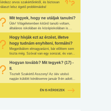
Kérdezz orvos szakértőinktől, és biztosan
választ lelsz égető problémáidra!
Mit tegyek, hogy ne utáljak tanulni?
Üdv! Világéletemben kitűnő tanuló voltam,
általános iskolában és középiskolában is....
Hogy hívják ezt az érzést, illetve
hogy tudnám enyhíteni, formálni?
Megpróbálom elmagyarázni, bár előttem sem
tiszta még. Szóval van egy sorozat, és van...
Hogyan tovább? Mit tegyek? (17) -
II.
Tisztelt Szakértő Asszony! Az óév utolsó
napján küldött kérdésemre január 9-én adott...
ÉN IS KÉRDEZEK