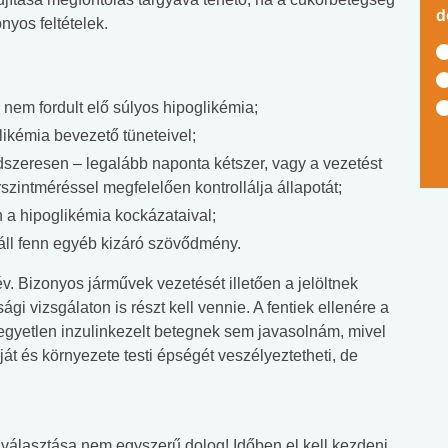
d
nyos feltételek.
nem fordult elő súlyos hipoglikémia;
likémia bevezető tüneteivel;
dszeresen – legalább naponta kétszer, vagy a vezetést
zintméréssel megfelelően kontrollálja állapotát;
 a hipoglikémia kockázataival;
ll fenn egyéb kizáró szövődmény.
év. Bizonyos járművek vezetését illetően a jelöltnek
i vizsgálaton is részt kell vennie. A fentiek ellenére a
egyetlen inzulinkezelt betegnek sem javasolnám, mivel
t és környezete testi épségét veszélyeztetheti, de
yaválasztása nem egyszerű dolog! Időben el kell kezdeni