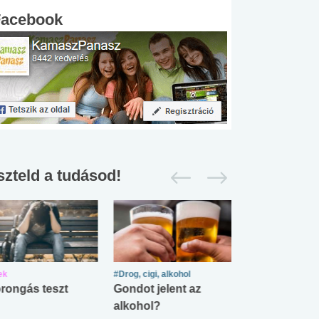
Facebook
szteld a tudásod!
ek
#Drog, cigi, alkohol
#Zöldövezet
rongás teszt
Gondot jelent az
Mekkora az ö
alkohol?
lábnyomod?