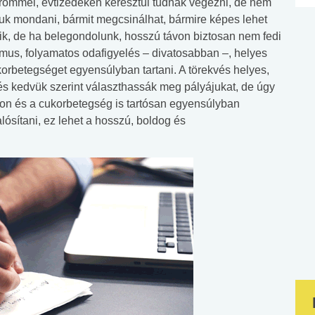
 örömmel, évtizedeken keresztül tudnak végezni, de nem
uk mondani, bármit megcsinálhat, bármire képes lehet
zik, de ha belegondolunk, hosszú távon biztosan nem fedi
tmus, folyamatos odafigyelés – divatosabban –, helyes
rbetegséget egyensúlyban tartani. A törekvés helyes,
, és kedvük szerint választhassák meg pályájukat, de úgy
zon és a cukorbetegség is tartósan egyensúlyban
ósítani, ez lehet a hosszú, boldog és