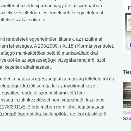
közvetlenül az édesiparban vagy élelmiszeriparban
z étkezést illetően, és ennek nehéz egy életen át
illetve szakácsokra is.
t rendeletek egyértelműen tiltanak, az inzulinnal
em lehetséges. A 203/2009. (IX. 18.) Kormányrendelet,
zefüggő munkaköröket betöltő munkavállalókkal
ekről és az egészségügyi vizsgálat rendjéről szól,
l kezeltek alkalmazását.
Te
let, a hajózási egészségi alkalmasság feltételeiről és
etegségek között sorolja fel az inzulinnal kezelt
együttes rendelet szerint állami célú légi
kenység inzulinkezeléssel nem végezhető. Inzulinos
 (1178/2011/EU) értelmében nem lehet légitársasági
#Suli, munka
#Suli, munka
#Lél
lázórepülőgép-pilóta, ballonpilóta, de légi utaskísérő
Angol középfokú
Internet-függőség
Szo
nyelvvizsga teszt -
teszt