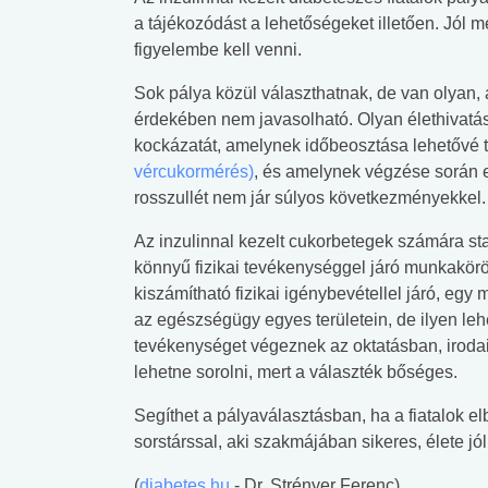
a tájékozódást a lehetőségeket illetően. Jól m
figyelembe kell venni.
Sok pálya közül választhatnak, de van olyan, a
érdekében nem javasolható. Olyan élethivat
kockázatát, amelynek időbeosztása lehetővé t
vércukormérés)
, és amelynek végzése során e
rosszullét nem jár súlyos következményekkel.
Az inzulinnal kezelt cukorbetegek számára sta
könnyű fizikai tevékenységgel járó munkakör
kiszámítható fizikai igénybevétellel járó, eg
az egészségügy egyes területein, de ilyen leh
tevékenységet végeznek az oktatásban, irod
lehetne sorolni, mert a választék bőséges.
Segíthet a pályaválasztásban, ha a fiatalok el
sorstárssal, aki szakmájában sikeres, élete jó
(
diabetes.hu
- Dr. Strényer Ferenc)