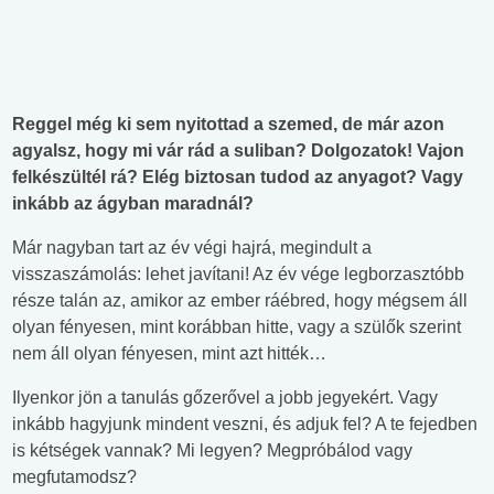
Reggel még ki sem nyitottad a szemed, de már azon
agyalsz, hogy mi vár rád a suliban? Dolgozatok! Vajon
felkészültél rá? Elég biztosan tudod az anyagot? Vagy
inkább az ágyban maradnál?
Már nagyban tart az év végi hajrá, megindult a
visszaszámolás: lehet javítani! Az év vége legborzasztóbb
része talán az, amikor az ember ráébred, hogy mégsem áll
olyan fényesen, mint korábban hitte, vagy a szülők szerint
nem áll olyan fényesen, mint azt hitték…
Ilyenkor jön a tanulás gőzerővel a jobb jegyekért. Vagy
inkább hagyjunk mindent veszni, és adjuk fel? A te fejedben
is kétségek vannak? Mi legyen? Megpróbálod vagy
megfutamodsz?