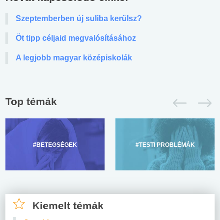
Szeptemberben új suliba kerülsz?
Öt tipp céljaid megvalósításához
A legjobb magyar középiskolák
Top témák
#BETEGSÉGEK
#TESTI PROBLÉMÁK
Kiemelt témák