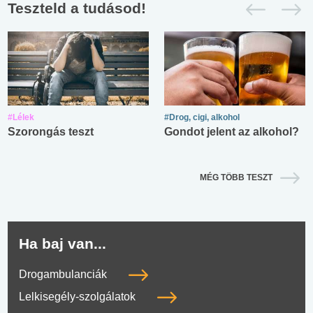
Teszteld a tudásod!
#Lélek
#Drog, cigi, alkohol
Szorongás teszt
Gondot jelent az alkohol?
MÉG TÖBB TESZT
Ha baj van...
Drogambulanciák
Lelkisegély-szolgálatok