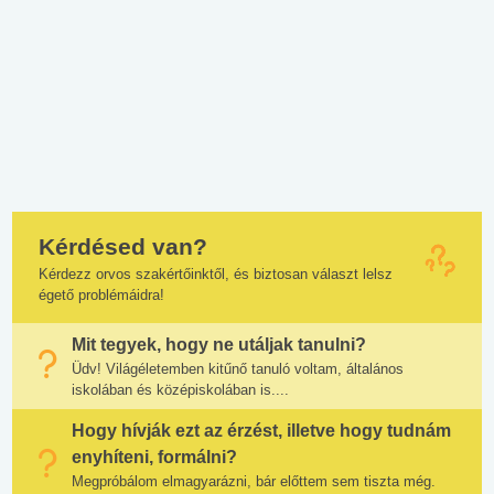
Kérdésed van?
Kérdezz orvos szakértőinktől, és biztosan választ lelsz
égető problémáidra!
Mit tegyek, hogy ne utáljak tanulni?
Üdv! Világéletemben kitűnő tanuló voltam, általános
iskolában és középiskolában is....
Hogy hívják ezt az érzést, illetve hogy tudnám
enyhíteni, formálni?
Megpróbálom elmagyarázni, bár előttem sem tiszta még.