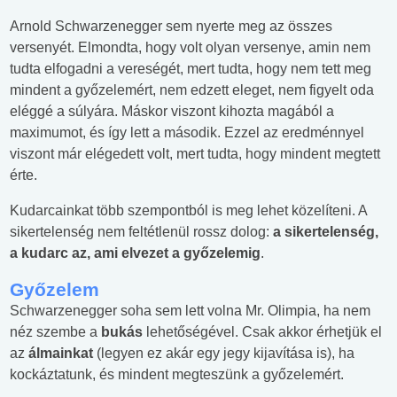
Arnold Schwarzenegger sem nyerte meg az összes
versenyét. Elmondta, hogy volt olyan versenye, amin nem
tudta elfogadni a vereségét, mert tudta, hogy nem tett meg
mindent a győzelemért, nem edzett eleget, nem figyelt oda
eléggé a súlyára. Máskor viszont kihozta magából a
maximumot, és így lett a második. Ezzel az eredménnyel
viszont már elégedett volt, mert tudta, hogy mindent megtett
érte.
Kudarcainkat több szempontból is meg lehet közelíteni. A
sikertelenség nem feltétlenül rossz dolog:
a sikertelenség,
a kudarc az, ami elvezet a győzelemig
.
Győzelem
Schwarzenegger soha sem lett volna Mr. Olimpia, ha nem
néz szembe a
bukás
lehetőségével. Csak akkor érhetjük el
az
álmainkat
(legyen ez akár egy jegy kijavítása is), ha
kockáztatunk, és mindent megteszünk a győzelemért.