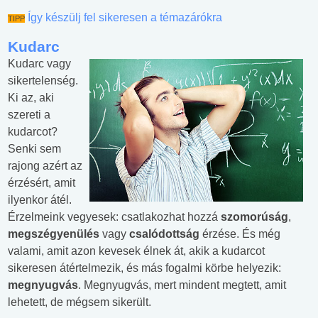
Így készülj fel sikeresen a témazárókra
TIPP
Kudarc
Kudarc vagy
sikertelenség.
Ki az, aki
szereti a
kudarcot?
Senki sem
rajong azért az
érzésért, amit
ilyenkor átél.
Érzelmeink vegyesek: csatlakozhat hozzá
szomorúság
,
megszégyenülés
vagy
csalódottság
érzése. És még
valami, amit azon kevesek élnek át, akik a kudarcot
sikeresen átértelmezik, és más fogalmi körbe helyezik:
megnyugvás
. Megnyugvás, mert mindent megtett, amit
lehetett, de mégsem sikerült.