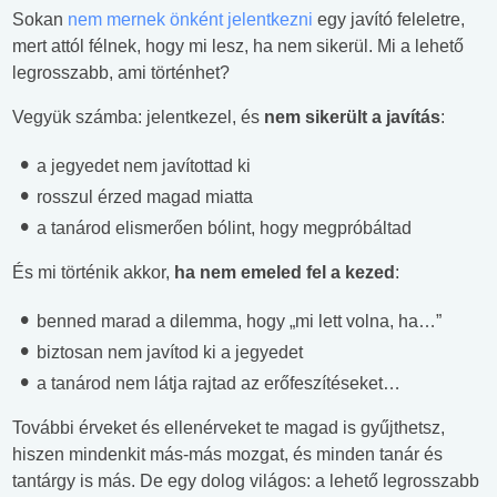
Sokan
nem mernek önként jelentkezni
egy javító feleletre,
mert attól félnek, hogy mi lesz, ha nem sikerül. Mi a lehető
legrosszabb, ami történhet?
Vegyük számba: jelentkezel, és
nem sikerült a javítás
:
a jegyedet nem javítottad ki
rosszul érzed magad miatta
a tanárod elismerően bólint, hogy megpróbáltad
És mi történik akkor,
ha nem emeled fel a kezed
:
benned marad a dilemma, hogy „mi lett volna, ha…”
biztosan nem javítod ki a jegyedet
a tanárod nem látja rajtad az erőfeszítéseket…
További érveket és ellenérveket te magad is gyűjthetsz,
hiszen mindenkit más-más mozgat, és minden tanár és
tantárgy is más. De egy dolog világos: a lehető legrosszabb