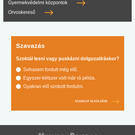
Gyermekvédelmi központok
Orvoskereső
Szavazás
Szoktál lesni vagy puskázni dolgozatíráskor?
Sohasem fordult még elő.
Egyszer-kétszer volt már rá példa.
Gyakran elő szokott fordulni.
SZAVAZAT ELKÜLDÉSE