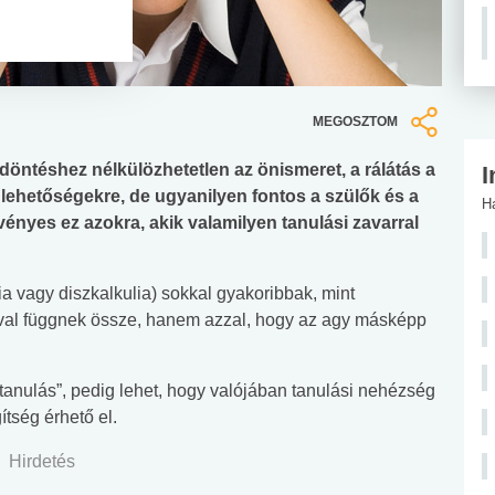
MEGOSZTOM
öntéshez nélkülözhetetlen az önismeret, a rálátás a
I
lehetőségekre, de ugyanilyen fontos a szülők és a
H
nyes ez azokra, akik valamilyen tanulási zavarral
fia vagy diszkalkulia) sokkal gyakoribbak, mint
ával függnek össze, hanem azzal, hogy az agy másképp
tanulás”, pedig lehet, hogy valójában tanulási nehézség
ítség érhető el.
Hirdetés