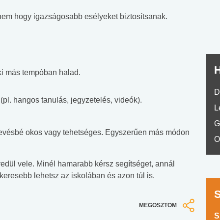
No.42
anem hogy igazságosabb esélyeket biztosítsanak.
H
i más tempóban halad.
D
pl. hangos tanulás, jegyzetelés, videók).
L
G
ki kevésbé okos vagy tehetséges. Egyszerűen más módon
O
edül vele. Minél hamarabb kérsz segítséget, annál
eresebb lehetsz az iskolában és azon túl is.
MEGOSZTOM
S