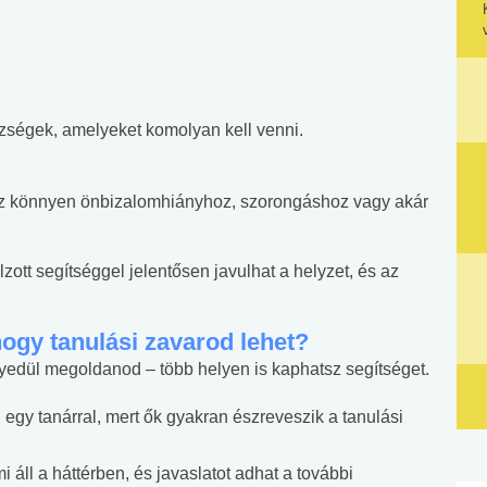
zségek, amelyeket komolyan kell venni.
, az könnyen önbizalomhiányhoz, szorongáshoz vagy akár
élzott segítséggel jelentősen javulhat a helyzet, és az
hogy tanulási zavarod lehet?
yedül megoldanod – több helyen is kaphatsz segítséget.
egy tanárral, mert ők gyakran észreveszik a tanulási
i áll a háttérben, és javaslatot adhat a további