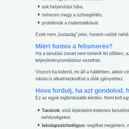
sok helyesírási hiba,
nehezen megy a szövegértés,
problémák a matematikával.
Ezek nem „lustaság” jelei, hanem valódi nehé
Miért fontos a felismerés?
Ha a tanulási zavart nem ismerik fel időben
teljesítményromláshoz vezethet.
Viszont ha kiderül, mi áll a háttérben, akkor c
iskola is alkalmazkodhat a diák igényeihez.
Hova fordulj, ha azt gondolod, 
Ez az egyik legfontosabb kérdés. Nem kell eg
Tanárok:
első lépésként érdemes beszélni 
nehézségeket.
Iskolapszichológus:
segíthet megérteni, m