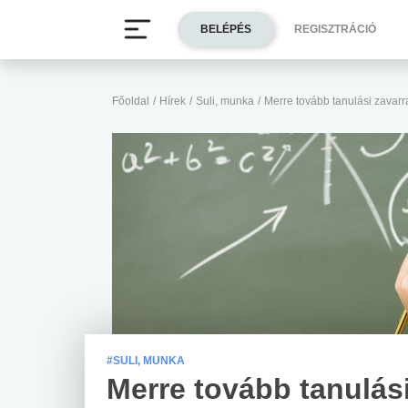
BELÉPÉS
REGISZTRÁCIÓ
Főoldal
/
Hírek
/
Suli, munka
/
Merre tovább tanulási zavarr
#SULI, MUNKA
Merre tovább tanulás