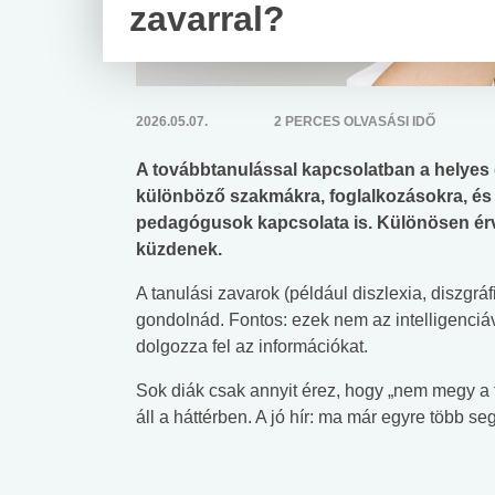
zavarral?
2026.05.07.
2 PERCES OLVASÁSI IDŐ
A továbbtanulással kapcsolatban a helyes d
különböző szakmákra, foglalkozásokra, és 
pedagógusok kapcsolata is. Különösen érvé
küzdenek.
A tanulási zavarok (például diszlexia, diszgrá
gondolnád. Fontos: ezek nem az intelligenci
dolgozza fel az információkat.
Sok diák csak annyit érez, hogy „nem megy a 
áll a háttérben. A jó hír: ma már egyre több seg