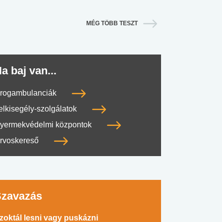
MÉG TÖBB TESZT
a baj van...
rogambulanciák
elkisegély-szolgálatok
yermekvédelmi központok
rvoskereső
Szavazás
zoktál lesni vagy puskázni