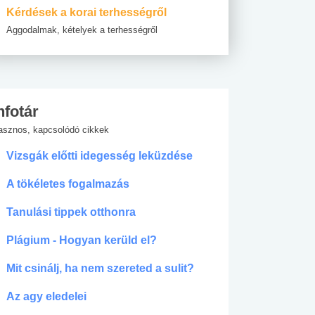
Kérdések a korai terhességről
Aggodalmak, kételyek a terhességről
nfotár
asznos, kapcsolódó cikkek
Vizsgák előtti idegesség leküzdése
A tökéletes fogalmazás
Tanulási tippek otthonra
Plágium - Hogyan kerüld el?
Mit csinálj, ha nem szereted a sulit?
Az agy eledelei