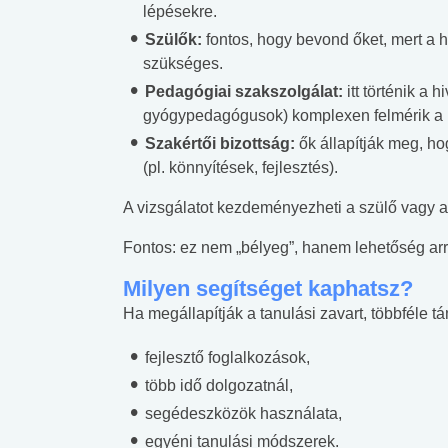
lépésekre.
Szülők:
fontos, hogy bevond őket, mert a 
szükséges.
Pedagógiai szakszolgálat:
itt történik a 
gyógypedagógusok) komplexen felmérik a h
Szakértői bizottság:
ők állapítják meg, ho
(pl. könnyítések, fejlesztés).
A vizsgálatot kezdeményezheti a szülő vagy az 
Fontos: ez nem „bélyeg”, hanem lehetőség ar
Milyen segítséget kaphatsz?
Ha megállapítják a tanulási zavart, többféle t
fejlesztő foglalkozások,
több idő dolgozatnál,
 alkohol
#Zöldövezet
#Betegségek
lent az
Mekkora az ökológiai
Elsősegély
segédeszközök használata,
lábnyomod?
tudásteszt
egyéni tanulási módszerek.