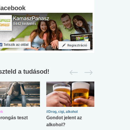
Facebook
szteld a tudásod!
ek
#Drog, cigi, alkohol
#Zöldövezet
rongás teszt
Gondot jelent az
Mekkora az ö
alkohol?
lábnyomod?