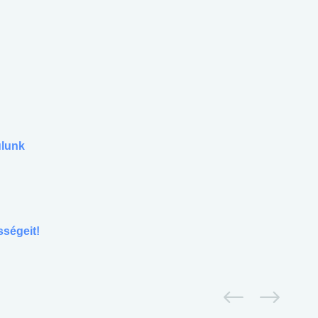
ulunk
sségeit!