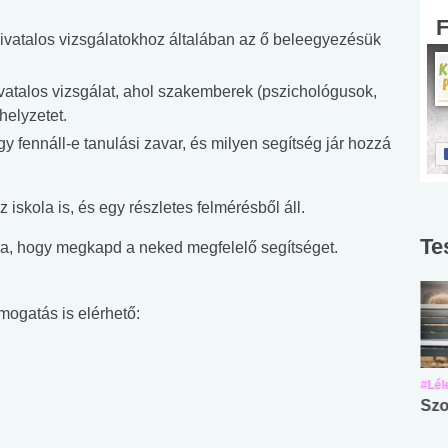
hivatalos vizsgálatokhoz általában az ő beleegyezésük
hivatalos vizsgálat, ahol szakemberek (pszichológusok,
elyzetet.
gy fennáll-e tanulási zavar, és milyen segítség jár hozzá
iskola is, és egy részletes felmérésből áll.
Te
ra, hogy megkapd a neked megfelelő segítséget.
ámogatás is elérhető:
#Suli, munka
#Suli, munka
#Lél
Angol középfokú
Internet-függőség
Szo
nyelvvizsga teszt -
teszt