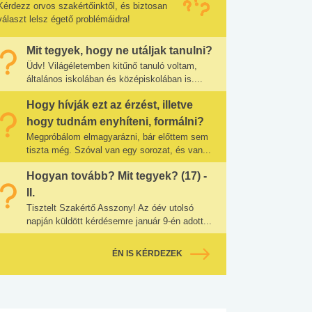
Kérdezz orvos szakértőinktől, és biztosan
választ lelsz égető problémáidra!
Mit tegyek, hogy ne utáljak tanulni?
Üdv! Világéletemben kitűnő tanuló voltam,
általános iskolában és középiskolában is....
Hogy hívják ezt az érzést, illetve
hogy tudnám enyhíteni, formálni?
Megpróbálom elmagyarázni, bár előttem sem
tiszta még. Szóval van egy sorozat, és van...
Hogyan tovább? Mit tegyek? (17) -
II.
Tisztelt Szakértő Asszony! Az óév utolsó
napján küldött kérdésemre január 9-én adott...
ÉN IS KÉRDEZEK