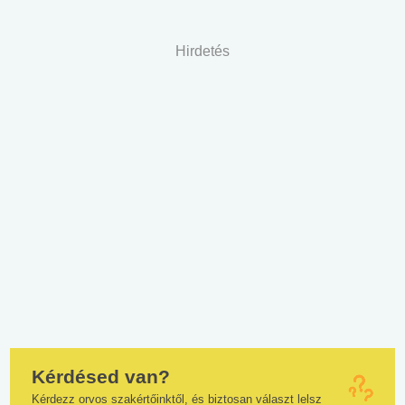
Hirdetés
Kérdésed van?
Kérdezz orvos szakértőinktől, és biztosan választ lelsz