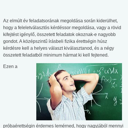
Az elmúlt év feladatsorának megoldása során kiderülhet,
hogy a feleletválasztós kérdéssor megoldása, vagy a rövid
kifejtést igénylő, összetett feladatok okoznak-e nagyobb
gondot. A középszintű írásbeli fizika érettségin húsz
kérdésre kell a helyes választ kiválasztanod, és a négy
összetett feladatból minimum hármat ki kell fejtened.
Ezen a
próbaérettségin érdemes lemérned, hogy nagyjából mennyi