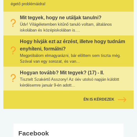
égető problémáidra!
Mit tegyek, hogy ne utáljak tanulni?
Üdv! Világéletemben kitűnő tanuló voltam, általános
iskolában és középiskolában is....
Hogy hívják ezt az érzést, illetve hogy tudnám
enyhíteni, formálni?
Megpróbálom elmagyarázni, bár előttem sem tiszta még.
Szóval van egy sorozat, és van...
Hogyan tovább? Mit tegyek? (17) - II.
Tisztelt Szakértő Asszony! Az óév utolsó napján küldött
kérdésemre január 9-én adott...
ÉN IS KÉRDEZEK
Facebook