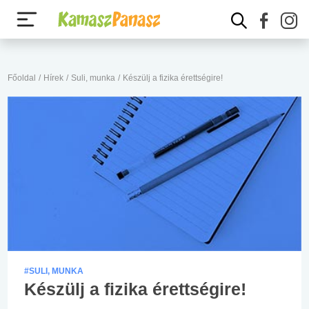
Főoldal
/
Hírek
/
Suli, munka
/
Készülj a fizika érettségire!
#SULI, MUNKA
Készülj a fizika érettségire!