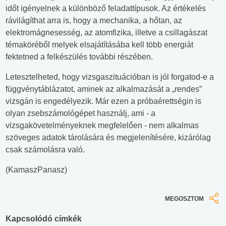
időt igényelnek a különböző feladattípusok. Az értékelés
rávilágíthat arra is, hogy a mechanika, a hőtan, az
elektromágnesesség, az atomfizika, illetve a csillagászat
témaköréből melyek elsajátításába kell több energiát
fektetned a felkészülés további részében.
Letesztelheted, hogy vizsgaszituációban is jól forgatod-e a
függvénytáblázatot, aminek az alkalmazását a „rendes”
vizsgán is engedélyezik. Már ezen a próbaérettségin is
olyan zsebszámológépet használj, ami - a
vizsgakövetelményeknek megfelelően - nem alkalmas
szöveges adatok tárolására és megjelenítésére, kizárólag
csak számolásra való.
(KamaszPanasz)
MEGOSZTOM
Kapcsolódó címkék