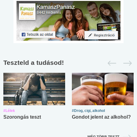
Teszteld a tudásod!
#Lélek
#Drog, cigi, alkohol
Szorongás teszt
Gondot jelent az alkohol?
MÉG TÖBB TESZT