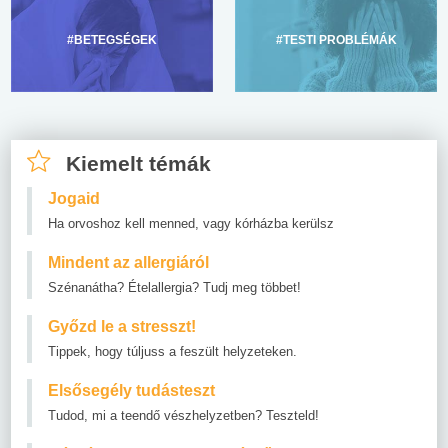
#BETEGSÉGEK
#TESTI PROBLÉMÁK
Kiemelt témák
Jogaid
Ha orvoshoz kell menned, vagy kórházba kerülsz
Mindent az allergiáról
Szénanátha? Ételallergia? Tudj meg többet!
Győzd le a stresszt!
Tippek, hogy túljuss a feszült helyzeteken.
Elsősegély tudásteszt
Tudod, mi a teendő vészhelyzetben? Teszteld!