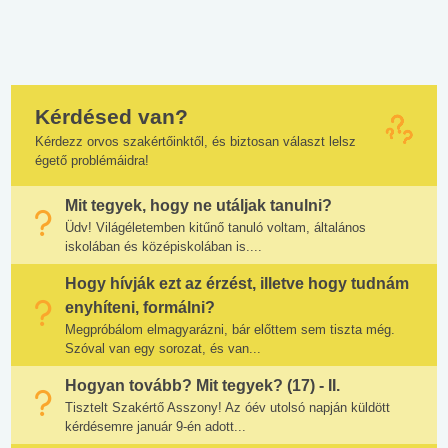
Kérdésed van?
Kérdezz orvos szakértőinktől, és biztosan választ lelsz
égető problémáidra!
Mit tegyek, hogy ne utáljak tanulni?
Üdv! Világéletemben kitűnő tanuló voltam, általános
iskolában és középiskolában is....
Hogy hívják ezt az érzést, illetve hogy tudnám
enyhíteni, formálni?
Megpróbálom elmagyarázni, bár előttem sem tiszta még.
Szóval van egy sorozat, és van...
Hogyan tovább? Mit tegyek? (17) - II.
Tisztelt Szakértő Asszony! Az óév utolsó napján küldött
kérdésemre január 9-én adott...