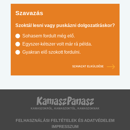
Szavazás
Szoktál lesni vagy puskázni dolgozatíráskor?
Sohasem fordult még elő.
Egyszer-kétszer volt már rá példa.
Gyakran elő szokott fordulni.
SZAVAZAT ELKÜLDÉSE
KAMASZOKRÓL, KAMASZOKTÓL, KAMASZOKNAK
FELHASZNÁLÁSI FELTÉTELEK ÉS ADATVÉDELEM
IMPRESSZUM