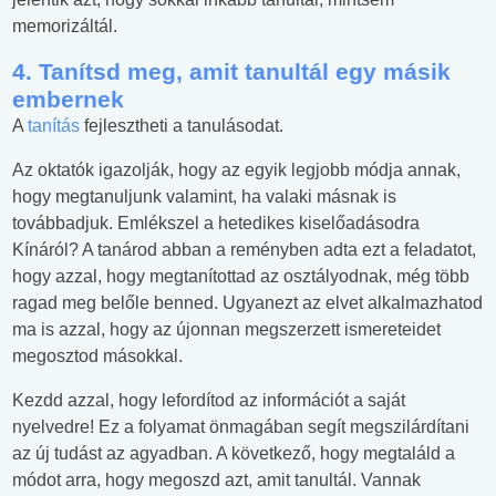
memorizáltál.
4. Tanítsd meg, amit tanultál egy másik
embernek
A
tanítás
fejlesztheti a tanulásodat.
Az oktatók igazolják, hogy az egyik legjobb módja annak,
hogy megtanuljunk valamint, ha valaki másnak is
továbbadjuk. Emlékszel a hetedikes kiselőadásodra
Kínáról? A tanárod abban a reményben adta ezt a feladatot,
hogy azzal, hogy megtanítottad az osztályodnak, még több
ragad meg belőle benned. Ugyanezt az elvet alkalmazhatod
ma is azzal, hogy az újonnan megszerzett ismereteidet
megosztod másokkal.
Kezdd azzal, hogy lefordítod az információt a saját
nyelvedre! Ez a folyamat önmagában segít megszilárdítani
az új tudást az agyadban. A következő, hogy megtaláld a
módot arra, hogy megoszd azt, amit tanultál. Vannak