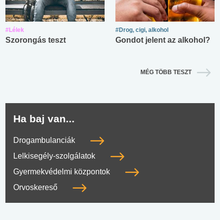
#Lélek
#Drog, cigi, alkohol
Szorongás teszt
Gondot jelent az alkohol?
MÉG TÖBB TESZT
Ha baj van...
Drogambulanciák
Lelkisegély-szolgálatok
Gyermekvédelmi központok
Orvoskereső