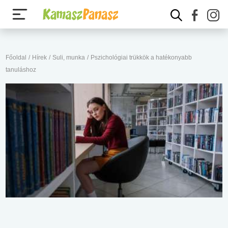
Főoldal
/
Hírek
/
Suli, munka
/
Pszichológiai trükkök a hatékonyabb
tanuláshoz