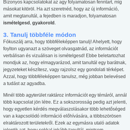
Bizonyos kapcsolatokat az agy folyamatosan fenntart, míg
másokat kitöröl. Ha azt szeretnéd, hogy az új információ,
amit megtanultál, a fejedben is maradjon, folyamatosan
ismételgesd
,
gyakorold
.
3. Tanulj többféle módon
Fókuszálj arra, hogy többféleképpen tanulj! Ahelyett, hogy
foylton ugyanazt a szöveget olvasgatnád, az információt
verbálisan és vizuálisan is ismételgesd! Ebbe beletartozhat
mondjuk az, hogy elmagyarázod, amit tanultál egy barátnak,
jegyzeteket készítesz, vagy rajzolsz egy gondolati térképet.
Azzal, hogy többféleképpen tanulsz, még jobban belevésed
a tudást az agyadba.
Minél több agyterület raktároz információt egy témáról, annál
több kapcsolat jön létre. Ez a sokszorosság pedig azt jelenti,
hogy egyetlen kérdés megválaszolásakor több lehetőséged
van a kapcsolódó információ előhívására, a többszörösen
elraktározott területekről. Ezek az egymásra utaló adatok
jelentik azt, hogy sokkal inkább tanultál, mintsem