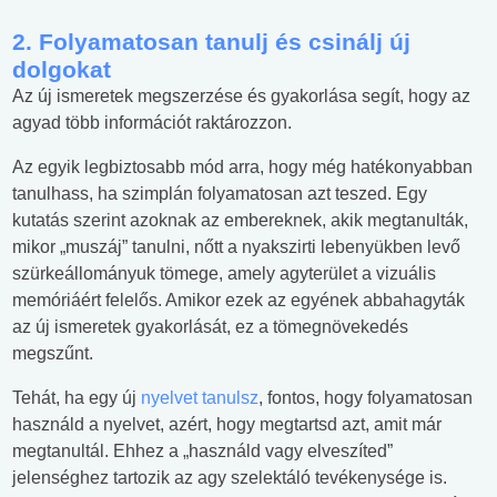
2. Folyamatosan tanulj és csinálj új
dolgokat
Az új ismeretek megszerzése és gyakorlása segít, hogy az
agyad több információt raktározzon.
Az egyik legbiztosabb mód arra, hogy még hatékonyabban
tanulhass, ha szimplán folyamatosan azt teszed. Egy
kutatás szerint azoknak az embereknek, akik megtanulták,
mikor „muszáj” tanulni, nőtt a nyakszirti lebenyükben levő
szürkeállományuk tömege, amely agyterület a vizuális
memóriáért felelős. Amikor ezek az egyének abbahagyták
az új ismeretek gyakorlását, ez a tömegnövekedés
megszűnt.
Tehát, ha egy új
nyelvet tanulsz
, fontos, hogy folyamatosan
használd a nyelvet, azért, hogy megtartsd azt, amit már
megtanultál. Ehhez a „használd vagy elveszíted”
jelenséghez tartozik az agy szelektáló tevékenysége is.