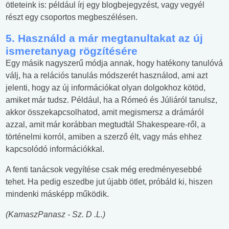
ötleteink is: például írj egy blogbejegyzést, vagy vegyél
részt egy csoportos megbeszélésen.
5. Használd a már megtanultakat az új
ismeretanyag rögzítésére
Egy másik nagyszerű módja annak, hogy hatékony tanulóvá
válj, ha a relációs tanulás módszerét használod, ami azt
jelenti, hogy az új információkat olyan dolgokhoz kötöd,
amiket már tudsz. Például, ha a Rómeó és Júliáról tanulsz,
akkor összekapcsolhatod, amit megismersz a drámáról
azzal, amit már korábban megtudtál Shakespeare-ről, a
történelmi korról, amiben a szerző élt, vagy más ehhez
kapcsolódó információkkal.
A fenti tanácsok vegyítése csak még eredményesebbé
tehet. Ha pedig eszedbe jut újabb ötlet, próbáld ki, hiszen
mindenki másképp működik.
(KamaszPanasz - Sz. D .L.)