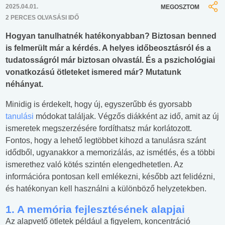
2025.04.01.
MEGOSZTOM
2 PERCES OLVASÁSI IDŐ
Hogyan tanulhatnék hatékonyabban? Biztosan benned
is felmerült már a kérdés. A helyes időbeosztásról és a
tudatosságról már biztosan olvastál. És a pszichológiai
vonatkozású ötleteket ismered már? Mutatunk
néhányat.
Minidig is érdekelt, hogy új, egyszerűbb és gyorsabb
tanulási
módokat találjak. Végzős diákként az idő, amit az új
ismeretek megszerzésére fordíthatsz már korlátozott.
Fontos, hogy a lehető legtöbbet kihozd a tanulásra szánt
idődből, ugyanakkor a memorizálás, az ismétlés, és a többi
ismerethez való kötés szintén elengedhetetlen. Az
információra pontosan kell emlékezni, később azt felidézni,
és hatékonyan kell használni a különböző helyzetekben.
1. A memória fejlesztésének alapjai
Az alapvető ötletek például a figyelem, koncentráció