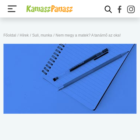
Főoldal
/
Hírek
/
Suli, munka
/
Nem megy a matek? A tanárnő az oka!