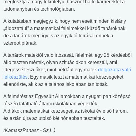
megfosztja a nagy tekintélyű, hasznot hajtó karrierektől a
tudományban és technológiában.
A kutatásban megjegyzik, hogy nem esett minden kislány
„áldozatául” a matematikai félelmekkel küzdő tanároknak,
de a tanárok még így is az egyik fő forrásai ennek a
sztereotípiának.
A tanárok matektól való irtózását, félelmét, egy 25 kérdésből
álló teszten mérték, olyan szituációkon keresztül, ami
idegessé teszi őket, mint például egy matek
dolgozatra való
felkészülés
. Egy másik teszt a matematikai készségeket
ellenőrizte, akik az általános iskolában tanítottak.
A felmérést az Egyesült Államokban a nyugati part középső
részén található állami iskolákban végezték.
A diákok matematikai készségeit az iskolai év első három,
és aztán újra az utolsó két hónapban tesztelték.
(KamaszPanasz - Sz.L.)