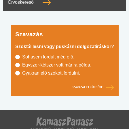
Orvoskereső
Szavazás
Szoktál lesni vagy puskázni dolgozatíráskor?
Sohasem fordult még elő.
Egyszer-kétszer volt már rá példa.
Gyakran elő szokott fordulni.
SZAVAZAT ELKÜLDÉSE