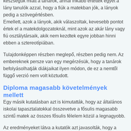
készségük miatt a tanárok, annál inkább értettek egyet a
lány tanulók azzal, hogy a fiúk a matekban jók, a lányok
pedig a szövegértésben.
Emellett, azok a lányok, akik válaszoltak, kevesebb pontot
értek el a matekdolgozatoknál, mint azok az akár lány vagy
fiú osztálytársaik, akik nem kezdtek egyre jobban hinni
ebben a sztereotípiában.
Tulajdonképpen részben meglepő, részben pedig nem. Az
embereknek persze van egy megérzésük, hogy a tanárok
befolyásolhatják diákjaikat ilyen módon, de ez a nemtől
függő verzió nem volt köztudott.
Diploma magasabb követelmények
mellett
Egy másik kutatásban azt is kimutatták, hogy az általános
iskolai tapasztalatokkal összevetve a fősulis magasabb
szintű matek az összes fősulis félelem közül a legnagyobb.
Az eredményeket látva a kutatók azt javasolták, hogy a