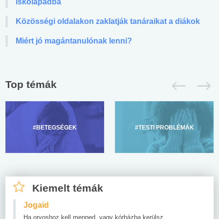
iskolapadba
Közösségi oldalakon zaklatják tanáraikat a diákok
Miért jó magántanulónak lenni?
Top témák
#BETEGSÉGEK
#TESTI PROBLÉMÁK
Kiemelt témák
Jogaid
Ha orvoshoz kell menned, vagy kórházba kerülsz