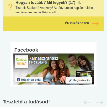
Hogyan tovább? Mit tegyek? (17) - II.
Tisztelt Szakértő Asszony! Az óév utolsó napján küldött
kérdésemre január 9-én adott...
ÉN IS KÉRDEZEK
Facebook
Teszteld a tudásod!