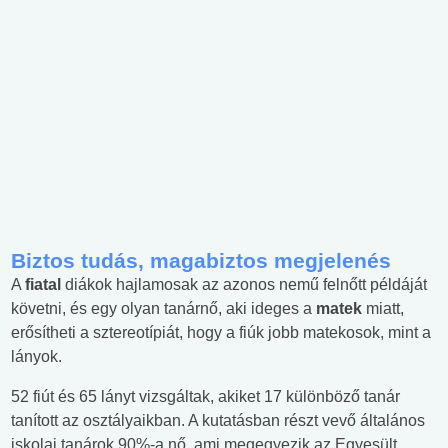
Biztos tudás, magabiztos megjelenés
A
fiatal
diákok hajlamosak az azonos nemű felnőtt példáját
követni, és egy olyan tanárnő, aki ideges a
matek
miatt,
erősítheti a sztereotípiát, hogy a fiúk jobb matekosok, mint a
lányok.
52 fiút és 65 lányt vizsgáltak, akiket 17 különböző tanár
tanított az osztályaikban. A kutatásban részt vevő általános
iskolai tanárok 90%-a nő, ami megegyezik az Egyesült