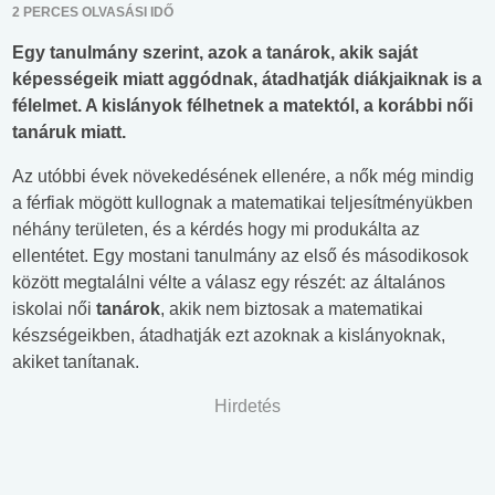
2 PERCES OLVASÁSI IDŐ
Egy tanulmány szerint, azok a tanárok, akik saját
képességeik miatt aggódnak, átadhatják diákjaiknak is a
félelmet. A kislányok félhetnek a matektól, a korábbi női
tanáruk miatt.
Az utóbbi évek növekedésének ellenére, a nők még mindig
a férfiak mögött kullognak a matematikai teljesítményükben
néhány területen, és a kérdés hogy mi produkálta az
ellentétet. Egy mostani tanulmány az első és másodikosok
között megtalálni vélte a válasz egy részét: az általános
iskolai női
tanárok
, akik nem biztosak a matematikai
készségeikben, átadhatják ezt azoknak a kislányoknak,
akiket tanítanak.
Hirdetés