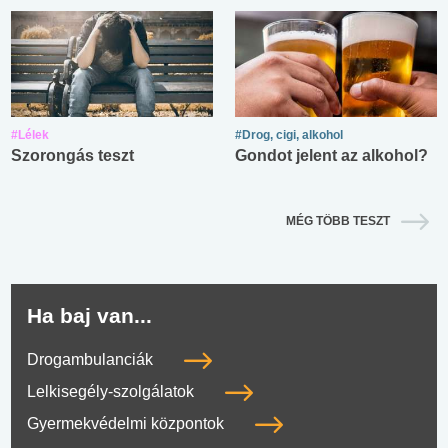
#Lélek
#Drog, cigi, alkohol
Szorongás teszt
Gondot jelent az alkohol?
MÉG TÖBB TESZT
Ha baj van...
Drogambulanciák
Lelkisegély-szolgálatok
Gyermekvédelmi központok