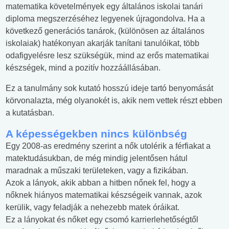
matematika követelmények egy általános iskolai tanári
diploma megszerzéséhez legyenek újragondolva. Ha a
következő generációs tanárok, (különösen az általános
iskolaiak) hatékonyan akarják tanítani tanulóikat, több
odafigyelésre lesz szükségük, mind az erős matematikai
készségek, mind a pozitív hozzáállásában.
Ez a tanulmány sok kutató hosszú ideje tartó benyomását
körvonalazta, még olyanokét is, akik nem vettek részt ebben
a kutatásban.
A képességekben nincs különbség
Egy 2008-as eredmény szerint a nők utolérik a férfiakat a
matektudásukban, de még mindig jelentősen hátul
maradnak a műszaki területeken, vagy a fizikában.
Azok a lányok, akik abban a hitben nőnek fel, hogy a
nőknek hiányos matematikai készségeik vannak, azok
kerülik, vagy feladják a nehezebb matek óráikat.
Ez a lányokat és nőket egy csomó karrierlehetőségtől