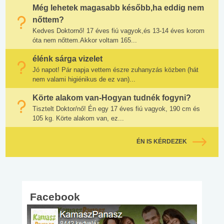
Még lehetek magasabb később,ha eddig nem
nőttem?
Kedves Doktornő! 17 éves fiú vagyok,és 13-14 éves korom
óta nem nőttem.Akkor voltam 165...
élénk sárga vizelet
Jó napot! Pár napja vettem észre zuhanyzás közben (hát
nem valami higiénikus de ez van)...
Körte alakom van-Hogyan tudnék fogyni?
Tisztelt Doktor/nő! Én egy 17 éves fiú vagyok, 190 cm és
105 kg. Körte alakom van, ez...
ÉN IS KÉRDEZEK
Facebook