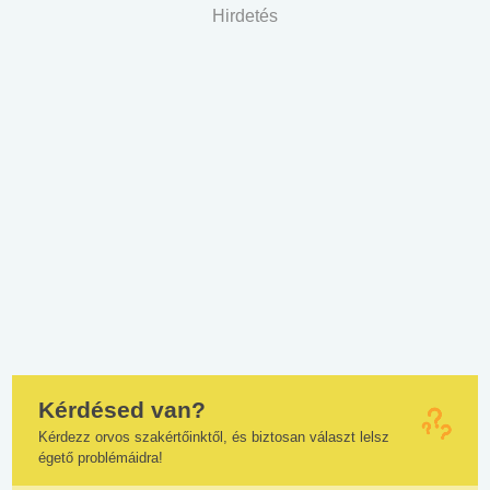
Hirdetés
Kérdésed van?
Kérdezz orvos szakértőinktől, és biztosan választ lelsz
égető problémáidra!