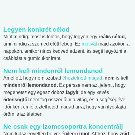
Legyen konkrét célod
Mint mindig, most is fontos, hogy legyen egy
reális célod
,
ami mindig a szemed előtt lebeg. Ez
motivál
majd azokon a
napokon, amikor nincs kedved edzeni, és segít legyőzni a
csábítást a gumicukor iránt.
Nem kell mindenről lemondanod
Amellett, hogy nem szabad
éheztetned magad
,
nem
is
kell
mindenről lemondanod
. Ez persze nem azt jelenti, hogy
megehetsz egy egész doboz
fagyit
, de egy kevés
édességtől
nem fog összedőlni a világ, és a segítségével
időnként emlékeztetheted magad arra, hogy van ilyesfajta
öröm is az életben.
Ne csak egy izomcsoportra koncentrálj
Nem tudsz egyetlen helyre építeni
izmot
. Ahhoz, hogy
zsírt