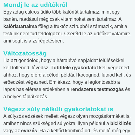
Mondj le az üdítőkről
Egy adag cukros üdítő több kalóriát tartalmaz, mint egy
banán, ráadásul még csak vitaminokat sem tartalmaz. A
kalóriatartalma
főleg a fruktóz szirupból származik, amit a
testünk nem tud feldolgozni. Cseréld le az üdítőket valamire,
ami segít is a zsírégetésben.
Változatosság
Ha azt gondolod, hogy a hátralévő napjaidat felülésekkel
kell töltened, tévedsz.
Többféle gyakorlatot
kell végezned
ahhoz, hogy elérd a célod, például kocognod, futnod kell, és
erőedzést végezned. Emlékezz, hogy a legfontosabb a
lapos has elérése érdekében a
rendszeres testmozgás
és
a helyes táplálkozás.
Végezz súly nélküli gyakorlatokat is
A súlyzós edzések mellett végezz olyan mozgásformákat is,
amihez nincs szükséged súlyokra, ilyen például a
biciklizés
vagy az
evezés
. Ha a kettőd kombinálod, és mellé még egy