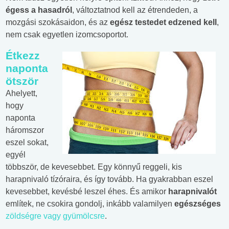
égess a hasadról
, változtatnod kell az étrendeden, a
mozgási szokásaidon, és az
egész testedet edzened kell
,
nem csak egyetlen izomcsoportot.
Étkezz
naponta
ötször
Ahelyett,
hogy
naponta
háromszor
eszel sokat,
egyél
többször, de kevesebbet. Egy könnyű reggeli, kis
harapnivaló tízóraira, és így tovább. Ha gyakrabban eszel
kevesebbet, kevésbé leszel éhes. És amikor
harapnivalót
említek, ne csokira gondolj, inkább valamilyen
egészséges
zöldségre vagy gyümölcsre
.