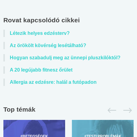
Rovat kapcsolódó cikkei
Létezik helyes edzésterv?
Az örökölt kövérség lesétálható?
Hogyan szabadulj meg az ünnepi pluszkilóktól?
A 20 legújabb fitnesz őrület
Allergia az edzésre: halál a futópadon
Top témák
#BETEGSÉGEK
#TESTI PROBLÉMÁK