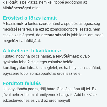
kis
jógát
is beiktatsz, nem kell többé aggódnod az
állóképességed
miatt.
Erősítsd a törzs izmait
A
hasizmokra
fontos szerep hárul a sport és az egészség
megőrzése terén. Ha ezt az izomcsoportot fejleszted, nem
csak a zsírt égeted, de a
testtartásod
is jobb lesz, ami segít
megelőzni a
hátfájást
.
A tökéletes fekvőtámasz
Tudtad, hogy ha jól csinálják, a
fekvőtámasz
kiváló
gyakorlat lehet? Ha eleget csinálsz belőle,
kardiogyakorlatnak
is megfelel, és ha helyesen csinálod,
egyszerre több izomcsoportot is erősítesz vele.
Fordított felülés
Ülj egy döntött padra, dőlj hátra félig, és utána ülj fel. Ez
jóval nehezebb, mint amilyennek hangzik. Add hozzá az
edzéstervedhez és várd az eredményét!