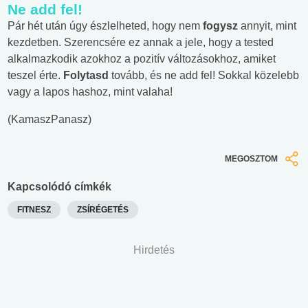
Ne add fel!
Pár hét után úgy észlelheted, hogy nem
fogysz
annyit, mint
kezdetben. Szerencsére ez annak a jele, hogy a tested
alkalmazkodik azokhoz a pozitív változásokhoz, amiket
teszel érte.
Folytasd
tovább, és ne add fel! Sokkal közelebb
vagy a lapos hashoz, mint valaha!
(KamaszPanasz)
MEGOSZTOM
Kapcsolódó címkék
FITNESZ
ZSÍRÉGETÉS
Hirdetés