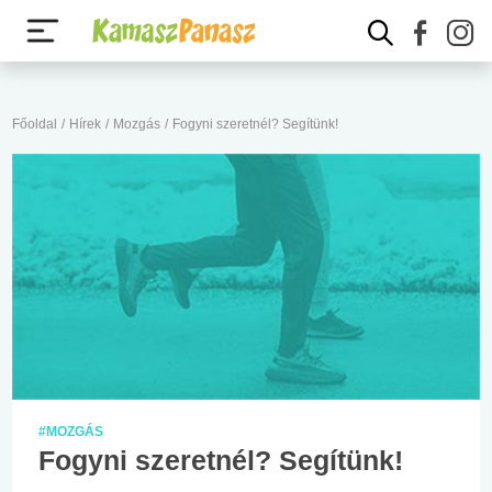
Főoldal
/
Hírek
/
Mozgás
/
Fogyni szeretnél? Segítünk!
#MOZGÁS
Fogyni szeretnél? Segítünk!