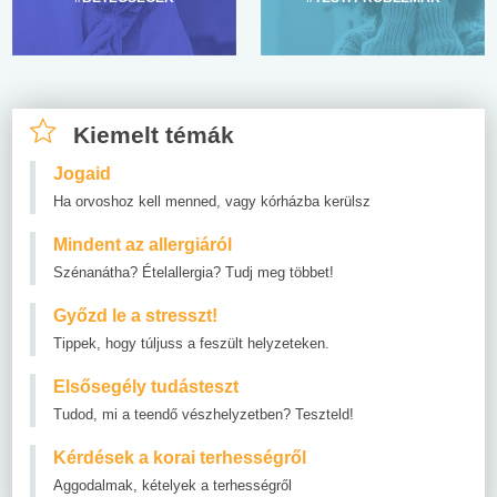
Kiemelt témák
Jogaid
Ha orvoshoz kell menned, vagy kórházba kerülsz
Mindent az allergiáról
Szénanátha? Ételallergia? Tudj meg többet!
Győzd le a stresszt!
Tippek, hogy túljuss a feszült helyzeteken.
Elsősegély tudásteszt
Tudod, mi a teendő vészhelyzetben? Teszteld!
Kérdések a korai terhességről
Aggodalmak, kételyek a terhességről