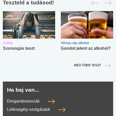
Teszteld a tudásod!
#Lélek
#Drog, cigi, alkohol
Szorongás teszt
Gondot jelent az alkohol?
MÉG TÖBB TESZT
Ha baj van...
Drogambulanciák
Lelkisegély-szolgálatok