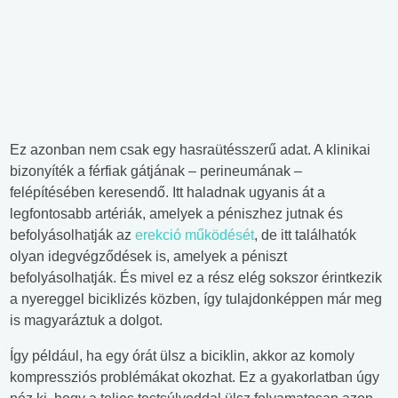
Ez azonban nem csak egy hasraütésszerű adat. A klinikai
bizonyíték a férfiak gátjának – perineumának –
felépítésében keresendő. Itt haladnak ugyanis át a
legfontosabb artériák, amelyek a péniszhez jutnak és
befolyásolhatják az
erekció működését
, de itt találhatók
olyan idegvégződések is, amelyek a péniszt
befolyásolhatják. És mivel ez a rész elég sokszor érintkezik
a nyereggel biciklizés közben, így tulajdonképpen már meg
is magyaráztuk a dolgot.
Így például, ha egy órát ülsz a biciklin, akkor az komoly
kompressziós problémákat okozhat. Ez a gyakorlatban úgy