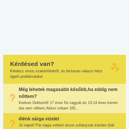
Kérdésed van?
Kérdezz orvos szakértőinktől, és biztosan választ lelsz
égető problémáidra!
Még lehetek magasabb később,ha eddig nem
nőttem?
Kedves Doktornő! 17 éves fiú vagyok,és 13-14 éves korom
óta nem nőttem.Akkor voltam 165...
élénk sárga vizelet
Jó napot! Pár napja vettem észre zuhanyzás közben (hát