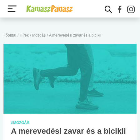
Főoldal
/
Hírek
/
Mozgás
/
A merevedési zavar és a bicikli
#MOZGÁS
A merevedési zavar és a bicikli