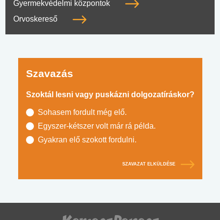
Gyermekvédelmi központok
Orvoskereső
Szavazás
Szoktál lesni vagy puskázni dolgozatíráskor?
Sohasem fordult még elő.
Egyszer-kétszer volt már rá példa.
Gyakran elő szokott fordulni.
SZAVAZAT ELKÜLDÉSE