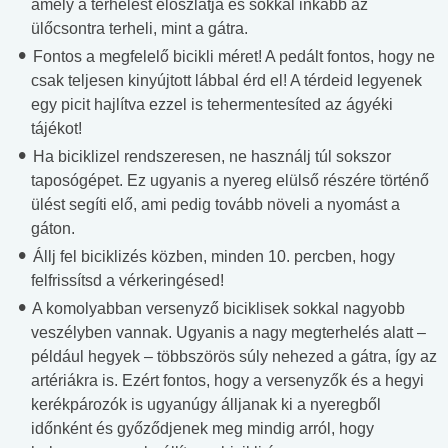
amely a terhelést eloszlatja és sokkal inkább az
ülőcsontra terheli, mint a gátra.
Fontos a megfelelő bicikli méret! A pedált fontos, hogy ne
csak teljesen kinyújtott lábbal érd el! A térdeid legyenek
egy picit hajlítva ezzel is tehermentesíted az ágyéki
tájékot!
Ha biciklizel rendszeresen, ne használj túl sokszor
taposógépet. Ez ugyanis a nyereg elülső részére történő
ülést segíti elő, ami pedig tovább növeli a nyomást a
gáton.
Állj fel biciklizés közben, minden 10. percben, hogy
felfrissítsd a vérkeringésed!
A komolyabban versenyző biciklisek sokkal nagyobb
veszélyben vannak. Ugyanis a nagy megterhelés alatt –
például hegyek – többszörös súly nehezed a gátra, így az
artériákra is. Ezért fontos, hogy a versenyzők és a hegyi
kerékpározók is ugyanúgy álljanak ki a nyeregből
időnként és győződjenek meg mindig arról, hogy