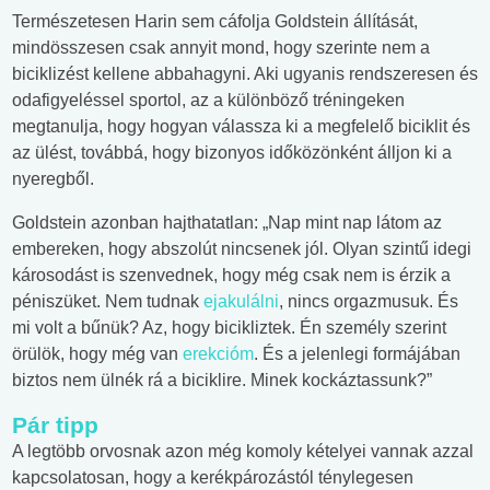
Természetesen Harin sem cáfolja Goldstein állítását,
mindösszesen csak annyit mond, hogy szerinte nem a
biciklizést kellene abbahagyni. Aki ugyanis rendszeresen és
odafigyeléssel sportol, az a különböző tréningeken
megtanulja, hogy hogyan válassza ki a megfelelő biciklit és
az ülést, továbbá, hogy bizonyos időközönként álljon ki a
nyeregből.
Goldstein azonban hajthatatlan: „Nap mint nap látom az
embereken, hogy abszolút nincsenek jól. Olyan szintű idegi
károsodást is szenvednek, hogy még csak nem is érzik a
péniszüket. Nem tudnak
ejakulálni
, nincs orgazmusuk. És
mi volt a bűnük? Az, hogy bicikliztek. Én személy szerint
örülök, hogy még van
erekcióm
. És a jelenlegi formájában
biztos nem ülnék rá a biciklire. Minek kockáztassunk?”
Pár tipp
A legtöbb orvosnak azon még komoly kételyei vannak azzal
kapcsolatosan, hogy a kerékpározástól ténylegesen