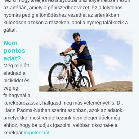
néz ki, hogy a teljes testsúlyoddal ülsz folyamatosan azon
az artérián, amely a péniszedhez vezet. Ez a folytonos
nyomás pedig eltömődéshez vezethet az artériákban
különösen azokon a részeken, ahol a nyereg találkozik a
gáttal.
Nem
pontos
adat?
Még mielőtt
eladnád a
biciklidet és
végleg
felhagynál a
kerékpározással, hallgasd meg más véleményét is. Dr.
Harin Padma-Nathan szerint azonban, azok az adatok,
amelyekkel most rendelkezünk nem elegendőek még
ahhoz, hogy be tudjuk igazolni, valóban okozhat-e a
kerékpár
impotenciát
.