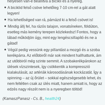
helyesen van-e beállítva a bicikli és a nyereg.
A biciklid felső csöve lehetőleg 7-10 cm-rel a gát alatt
legyen!
Ha lehetőséged van rá, párnázd ki a felső csövet is!
Mindig állj fel, ha rázós talajon, vonatsíneken, földúton,
esetleg más kemény terepen közlekedsz! Fontos, hogy a
lábad működjön úgy, mint egy lengéscsillapító és ne a
gátad!
Végül pedig vessünk egy pillantást a mozgó és a szoba
kerékpárra. Az előbbiről már sok mindent hallhattunk, ám
az utóbbiról még szinte semmit. A szobakerékpárokon az
ülések vízszintesek, így csökkentik a kompresszió
kialakulását, az artériák károsodásának kockázatát. Így a
spinning – az új őrület – sokkal egészségesebb lehet, és
nem feltétlen csak az ülés miatt, hanem amiatt is, hogy az
edzés nagy részét nem is a nyeregben töltöd!
(KamaszPanasz - Cs. B.,
health24
)