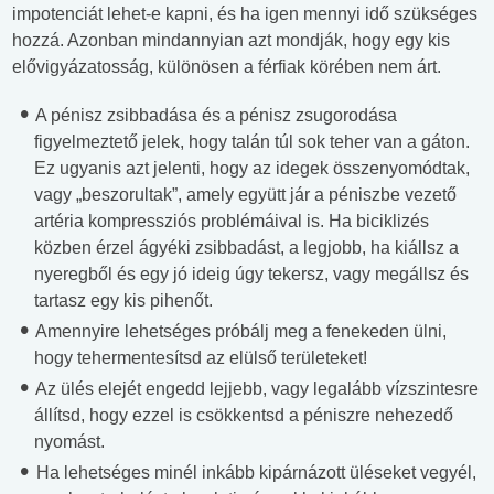
impotenciát lehet-e kapni, és ha igen mennyi idő szükséges
hozzá. Azonban mindannyian azt mondják, hogy egy kis
elővigyázatosság, különösen a férfiak körében nem árt.
A pénisz zsibbadása és a pénisz zsugorodása
figyelmeztető jelek, hogy talán túl sok teher van a gáton.
Ez ugyanis azt jelenti, hogy az idegek összenyomódtak,
vagy „beszorultak”, amely együtt jár a péniszbe vezető
artéria kompressziós problémáival is. Ha biciklizés
közben érzel ágyéki zsibbadást, a legjobb, ha kiállsz a
nyeregből és egy jó ideig úgy tekersz, vagy megállsz és
tartasz egy kis pihenőt.
Amennyire lehetséges próbálj meg a fenekeden ülni,
hogy tehermentesítsd az elülső területeket!
Az ülés elejét engedd lejjebb, vagy legalább vízszintesre
állítsd, hogy ezzel is csökkentsd a péniszre nehezedő
nyomást.
Ha lehetséges minél inkább kipárnázott üléseket vegyél,