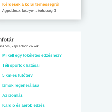
Kérdések a korai terhességről
Aggodalmak, kételyek a terhességről
nfotár
asznos, kapcsolódó cikkek
Mi kell egy tökéletes edzéshez?
Téli sportok hatásai
5 km-es futóterv
Izmok regenerálása
Az izomláz
Kardio és aerob edzés