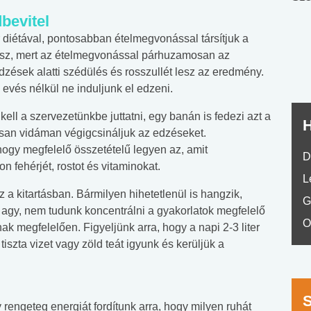
nyelvvizsga teszt -
teszt
bevitel
No.42
 diétával, pontosabban ételmegvonással társítjuk a
ssz, mert az ételmegvonással párhuzamosan az
dzések alatti szédülés és rosszullét lesz az eredmény.
evés nélkül ne induljunk el edzeni.
 kell a szervezetünkbe juttatni, egy banán is fedezi azt a
H
osan vidáman végigcsináljuk az edzéseket.
ogy megfelelő összetételű legyen az, amit
D
 fehérjét, rostot és vitaminokat.
L
 a kitartásban. Bármilyen hihetetlenül is hangzik,
G
 agy, nem tudunk koncentrálni a gyakorlatok megfelelő
O
k megfelelően. Figyeljünk arra, hogy a napi 2-3 liter
szta vizet vagy zöld teát igyunk és kerüljük a
 rengeteg energiát fordítunk arra, hogy milyen ruhát