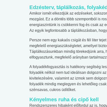
lábnyomod?
tudásteszt
Edzésterv, táplálkozás, folyakéd
Amikor ismét elkezdjük az edzéseket, sokszor
mozgást. Ez a döntés több szempontból is ro
energiaszintünk is csökkenni fog és csak az e
Az egyik legfontosabb a táplálkozásban, hogy 
Persze nem egy kakaós csigát és fél liter tejet
megfelelő energiaszükségletet, amellyel bizt
Táplálkozásunkban mindig törekedjünk arra, h
elfogyasztunk, megfelelő arányban tartalmazzon
A folyadékfogyasztás is hatékony segítség lesz
folyadék nélkül nem tud ideálisan dolgozni az
kivitelezésére, valamint az izmok sem dolgozna
folyadék mindig meglegyen és lehetőleg csak ti
szénsavas, cukros üdítőket.
Kényelmes ruha és cipő kell
Rendszerszeres hibaként előfordul az is, hogy