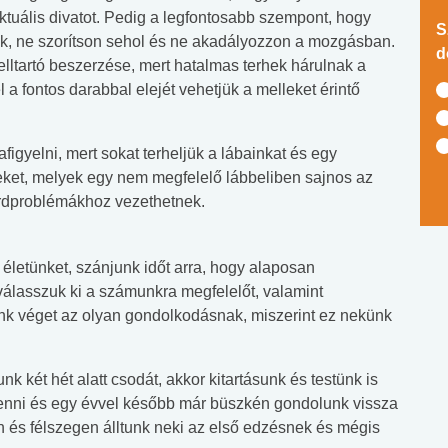
aktuális divatot. Pedig a legfontosabb szempont, hogy
S
k, ne szorítson sehol és ne akadályozzon a mozgásban.
d
lltartó beszerzése, mert hatalmas terhek hárulnak a
el a fontos darabbal elejét vehetjük a melleket érintő
yelni, mert sokat terheljük a lábainkat és egy
seket, melyek egy nem megfelelő lábbeliben sajnos az
érdproblémákhoz vezethetnek.
életünket, szánjunk időt arra, hogy alaposan
álasszuk ki a számunkra megfelelőt, valamint
ünk véget az olyan gondolkodásnak, miszerint ez nekünk
k két hét alatt csodát, akkor kitartásunk és testünk is
menni és egy évvel később már büszkén gondolunk vissza
 és félszegen álltunk neki az első edzésnek és mégis