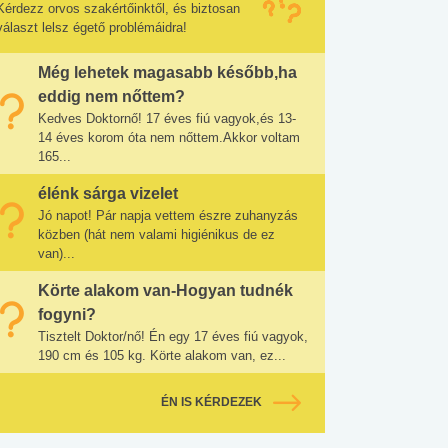
Kérdezz orvos szakértőinktől, és biztosan
választ lelsz égető problémáidra!
Még lehetek magasabb később,ha
eddig nem nőttem?
Kedves Doktornő! 17 éves fiú vagyok,és 13-
14 éves korom óta nem nőttem.Akkor voltam
165...
élénk sárga vizelet
Jó napot! Pár napja vettem észre zuhanyzás
közben (hát nem valami higiénikus de ez
van)...
Körte alakom van-Hogyan tudnék
fogyni?
Tisztelt Doktor/nő! Én egy 17 éves fiú vagyok,
190 cm és 105 kg. Körte alakom van, ez...
ÉN IS KÉRDEZEK