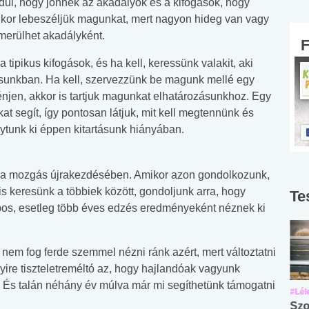
dul, hogy jönnek az akadályok és a kifogások, hogy
enkor lebeszéljük magunkat, mert nagyon hideg van vagy
merülhet akadályként.
 tipikus kifogások, és ha kell, keressünk valakit, aki
sunkban. Ha kell, szervezzünk be magunk mellé egy
rténjen, akkor is tartjuk magunkat elhatározásunkhoz. Egy
kat segít, így pontosan látjuk, mit kell megtennünk és
ytunk ki éppen kitartásunk hiányában.
et a mozgás újrakezdésében. Amikor azon gondolkozunk,
s keresünk a többiek között, gondoljunk arra, hogy
Te
pos, esetleg több éves edzés eredményeként néznek ki
 nem fog ferde szemmel nézni ránk azért, mert változtatni
re tiszteletreméltó az, hogy hajlandóak vagyunk
tt. És talán néhány év múlva már mi segíthetünk támogatni
#Suli, munka
#Suli, munka
#Lél
Angol középfokú
Internet-függőség
Szo