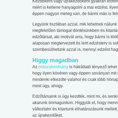
Kezdőként vagy újrakezdőként gyakran előfor
miért is kellene hanyagolni a mai edzést. Ily
éppen nagyon meleg van, de bármi más is fel
Legyünk tisztában azzal, mik lehetnek nálunk a
megfelelően támogat döntésünkben és kitartá
edzőtársat, aki motivál arra, hogy bármi is tö
alaposan megtervezett és leírt edzésterv is so
szembesülhetünk azzal is, mennyi edzést hag
Higgy magadban
Az
önbizalomhiány
is hátráltató tényező leh
hogy ilyen kövéren vagy éppen soványan mit i
mindenki elkezdte valahol és csak több hóna
most úgy, ahogy.
Edzőtársaink is úgy kezdték, mint mi, és senki
akarunk önmagunkon. Higgyük el, hogy mennyi
változtatni és kitartunk elhatározásunk melle
 alkohol
#Zöldövezet
#Betegségek
az újrakezdőket.
lent az
Mekkora az ökológiai
Elsősegély