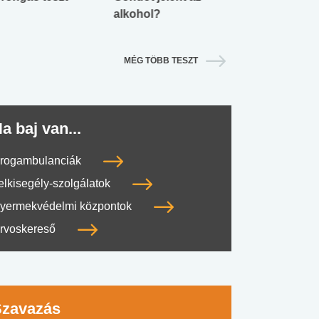
alkohol?
lábnyomod?
MÉG TÖBB TESZT
a baj van...
rogambulanciák
elkisegély-szolgálatok
yermekvédelmi központok
rvoskereső
Szavazás