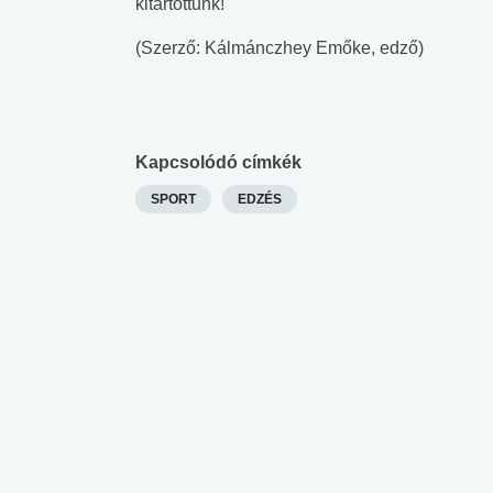
kitartottunk!
(Szerző: Kálmánczhey Emőke, edző)
Kapcsolódó címkék
SPORT
EDZÉS