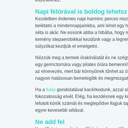
Napi félórával is boldog lehetsz
Kezdetben érdemes napi harminc perces moz
beiktatni a mindennapjainkba, ami lehet egy
séta is akár. Ne essünk abba a hibába, hogy 
kemény stepaerobikkal kezdünk vagy a legn
súlyzókat kezdjük el emelgetni.
Nézzük meg a termek órakínálatát és ne szég
egy gerinctornára vagy pilates órára bemenni
az elnevezés, mert bár könnyűnek tűnhet az ó
nagyon hatásosan bemelegítik és megmozgatjá
Ha a
futás
gondolatával kacérkodunk, azzal sin
fokozatosság elvét. Elég, ha kezdésnek egy kö
lefutott körök számát és meglepődve fogjuk ta
egyre kevesebb sétával.
Ne add fel