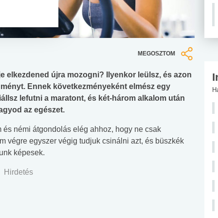
MEGOSZTOM
e elkezdened újra mozogni? Ilyenkor leülsz, és azon
I
dményt. Ennek következményeként elmész egy
H
llsz lefutni a maratont, és két-három alkalom után
agyod az egészet.
m és némi átgondolás elég ahhoz, hogy ne csak
 végre egyszer végig tudjuk csinálni azt, és büszkék
unk képesek.
Hirdetés