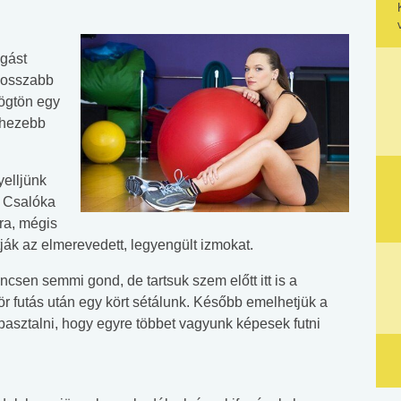
gást
 hosszabb
rögtön egy
ehezebb
yelljünk
! Csalóka
ra, mégis
k az elmerevedett, legyengült izmokat.
csen semmi gond, de tartsuk szem előtt itt is a
r futás után egy kört sétálunk. Később emelhetjük a
pasztalni, hogy egyre többet vagyunk képesek futni