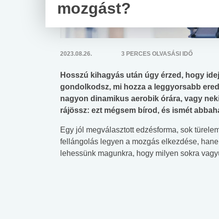
mozgást?
2023.08.26.
3 PERCES OLVASÁSI IDŐ
Hosszú kihagyás után úgy érzed, hogy idej
gondolkodsz, mi hozza a leggyorsabb ere
nagyon dinamikus aerobik órára, vagy nekiá
rájössz: ezt mégsem bírod, és ismét abbah
Egy jól megválasztott edzésforma, sok türele
fellángolás legyen a mozgás elkezdése, hanem
lehessünk magunkra, hogy milyen sokra vagy