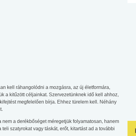
osan kell ráhangolódni a mozgásra, az új életformára,
 a kitűzött céljainkat. Szervezetünknek idő kell ahhoz,
kifejtést megfelelően bírja. Ehhez türelem kell. Néhány
t.
 ha nem a derékbőséget méregetjük folyamatosan, hanem
li szatyrokat vagy táskát, erőt, kitartást ad a további