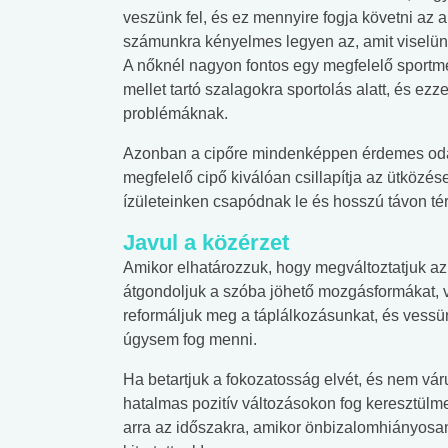
veszünk fel, és ez mennyire fogja követni az 
számunkra kényelmes legyen az, amit viselün
A nőknél nagyon fontos egy megfelelő sportme
mellet tartó szalagokra sportolás alatt, és ezz
problémáknak.
Azonban a cipőre mindenképpen érdemes odafig
megfelelő cipő kiválóan csillapítja az ütközé
ízületeinken csapódnak le és hosszú távon t
Javul a közérzet
Amikor elhatározzuk, hogy megváltoztatjuk az 
átgondoljuk a szóba jöhető mozgásformákat, v
reformáljuk meg a táplálkozásunkat, és vess
úgysem fog menni.
Ha betartjuk a fokozatosság elvét, és nem várun
hatalmas pozitív változásokon fog keresztül
arra az időszakra, amikor önbizalomhiányosan