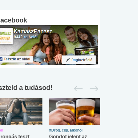
Facebook
szteld a tudásod!
ek
#Drog, cigi, alkohol
#Zöldövezet
rongás teszt
Gondot jelent az
Mekkora az ö