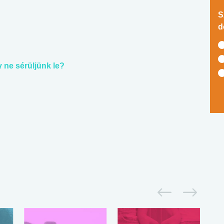
S
d
y ne sérüljünk le?