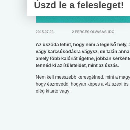
Úszd le a felesleget!
2015.07.03.
2 PERCES OLVASÁSI IDŐ
Az uszoda lehet, hogy nem a legelső hely,
vagy karcsúsodásra vágysz, de talán anna
amely több kalóriát égetne, jobban serken
tennéd ki az ízületeidet, mint az úszás.
Nem kell messzebb keresgélned, mint a magya
hogy észrevedd, hogyan képes a víz szexi és ki
elég kitartó vagy!