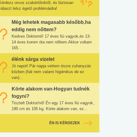
Kérdezz orvos szakértőinktől, és biztosan
választ lelsz égető problémáidra!
Még lehetek magasabb később,ha
eddig nem nőttem?
Kedves Doktornő! 17 éves fiú vagyok,és 13-
14 éves korom óta nem nőttem.Akkor voltam
165...
élénk sárga vizelet
Jó napot! Pár napja vettem észre zuhanyzás
közben (hát nem valami higiénikus de ez
van)...
Körte alakom van-Hogyan tudnék
fogyni?
Tisztelt Doktor/nő! Én egy 17 éves fiú vagyok,
190 cm és 105 kg. Körte alakom van, ez...
ÉN IS KÉRDEZEK