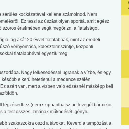
 sérülés kockázatával kellene számolnod. Nem
melésről. Ez teszi az úszást olyan sporttá, amit egész
 szoros értelmében segít megőrizni a fiatalságot.
giailag akár 20 évvel fiatalabbak, mint az eredeti
 úszó vérnyomása, koleszterinszintje, központi
sokkal fiatalabbéval egyezik meg.
 uszodába. Nagy lelkesedéssel ugranak a vízbe, és egy
el később elkerülhetetlenül a medence szélén
z azért van, mert a vízben való edzésnél másképp kell
azföldön.
t légzésedhez (nem szippanthatsz be levegőt bármikor,
s a test összes izmának működését igényli.
debb szakaszokra oszd a távokat. Keverd a tempózást a