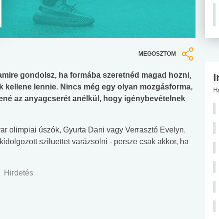
MEGOSZTOM
 amire gondolsz, ha formába szeretnéd magad hozni,
I
k kellene lennie. Nincs még egy olyan mozgásforma,
H
tené az anyagcserét anélkül, hogy igénybevételnek
r olimpiai úszók, Gyurta Dani vagy Verrasztó Evelyn,
dolgozott sziluettet varázsolni - persze csak akkor, ha
Hirdetés