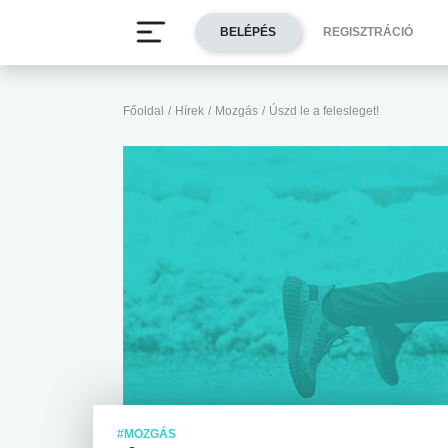
BELÉPÉS
REGISZTRÁCIÓ
Főoldal
/
Hírek
/
Mozgás
/
Úszd le a felesleget!
#MOZGÁS