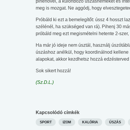
pihenővel, a különböző úszásnemeket és inte
meg is mozgat. Ne aggódj, hogy elvesztegeted
Próbáld ki ezt a bemelegítőt: ússz 4 hosszt 
szélénél, ha szükséged van rá). Pihenj 30 má
próbáld meg ezt megismételni hetente 2-szer, 
Ha már jó ideje nem úsztál, használj úszótábl
úszáshoz anélkül, hogy koordinálnod kellene a 
alapokat, akkor kezdhetsz hozzá edzésterved
Sok sikert hozzá!
(Sz.D.L.)
Kapcsolódó címkék
SPORT
IZOM
KALÓRIA
ÚSZÁS
 alkohol
#Zöldövezet
#Betegségek
lent az
Mekkora az ökológiai
Elsősegély