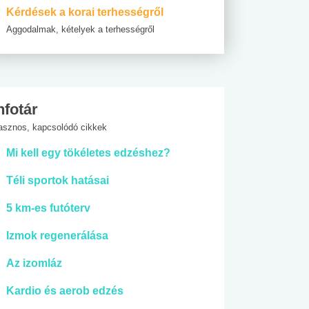
Kérdések a korai terhességről
Aggodalmak, kételyek a terhességről
nfotár
asznos, kapcsolódó cikkek
Mi kell egy tökéletes edzéshez?
Téli sportok hatásai
5 km-es futóterv
Izmok regenerálása
Az izomláz
Kardio és aerob edzés