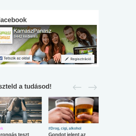
Facebook
szteld a tudásod!
ek
#Drog, cigi, alkohol
#Zöldövezet
rongás teszt
Gondot jelent az
Mekkora az ö