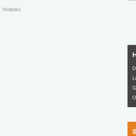
nyelvvizsga teszt -
teszt
Hirdetés
No.42
H
D
L
G
O