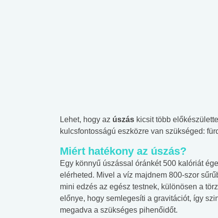
Lehet, hogy az
úszás
kicsit több előkészülette
kulcsfontosságú eszközre van szükséged: für
Miért hatékony az úszás?
Egy könnyű úszással óránkét 500 kalóriát égets
elérheted. Mivel a víz majdnem 800-szor sűrű
mini edzés az egész testnek, különösen a törz
előnye, hogy semlegesíti a gravitációt, így szi
megadva a szükséges pihenőidőt.