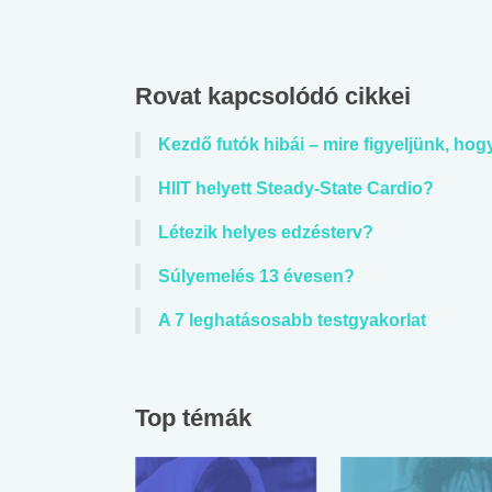
Rovat kapcsolódó cikkei
Kezdő futók hibái – mire figyeljünk, hog
HIIT helyett Steady-State Cardio?
Létezik helyes edzésterv?
Súlyemelés 13 évesen?
A 7 leghatásosabb testgyakorlat
Top témák