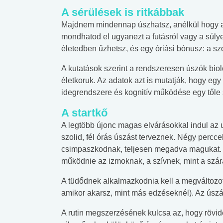
A sérülések is ritkábbak
Majdnem mindennap úszhatsz, anélkül hogy a
mondhatod el ugyanezt a futásról vagy a súlye
életedben űzhetsz, és egy óriási bónusz: a szó
A kutatások szerint a rendszeresen úszók bioló
életkoruk. Az adatok azt is mutatják, hogy egy
idegrendszere és kognitív működése egy tőle 
A startkő
A legtöbb újonc magas elvárásokkal indul az
szolid, fél órás úszást terveznek. Négy percc
csimpaszkodnak, teljesen megadva magukat. E
működnie az izmoknak, a szívnek, mint a szár
A tüdődnek alkalmazkodnia kell a megváltozot
amikor akarsz, mint más edzéseknél). Az úszá
A rutin megszerzésének kulcsa az, hogy rövi