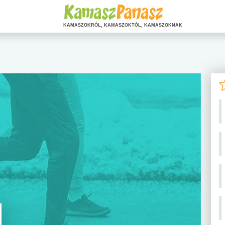
KAMASZOKRÓL, KAMASZOKTÓL, KAMASZOKNAK