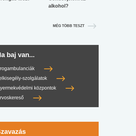
alkohol?
lábnyomod?
MÉG TÖBB TESZT
a baj van...
rogambulanciák
elkisegély-szolgálatok
yermekvédelmi központok
rvoskereső
Szavazás