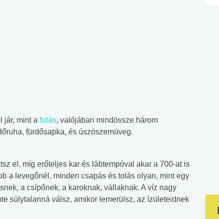
l jár, mint a
futás
, valójában mindössze három
dőruha, fürdősapka, és úszószemüveg.
z el, míg erőteljes kar és lábtempóval akar a 700-at is
bb a levegőnél, minden csapás és tolás olyan, mint egy
snek, a csípőnek, a karoknak, vállaknak. A víz nagy
nte súlytalanná válsz, amikor lemerülsz, az ízületeidnek