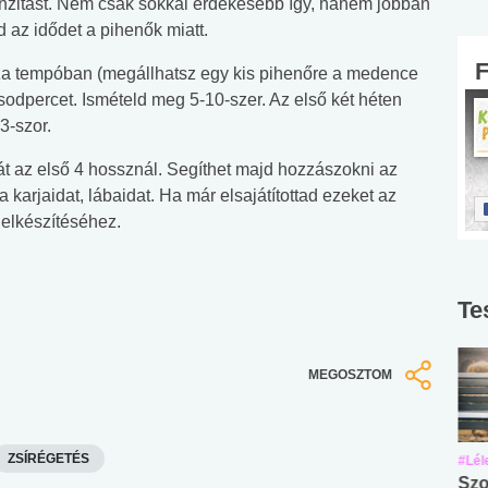
nzitást. Nem csak sokkal érdekesebb így, hanem jobban
 az idődet a pihenők miatt.
laza tempóban (megállhatsz egy kis pihenőre a medence
sodpercet. Ismételd meg 5-10-szer. Az első két héten
3-szor.
át az első 4 hossznál. Segíthet majd hozzászokni az
karjaidat, lábaidat. Ha már elsajátítottad ezeket az
 elkészítéséhez.
Te
MEGOSZTOM
ZSÍRÉGETÉS
#Suli, munka
#Suli, munka
#Lél
Angol középfokú
Internet-függőség
Szo