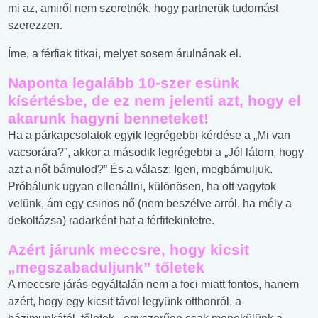
mi az, amiről nem szeretnék, hogy partnerük tudomást
szerezzen.
Íme, a férfiak titkai, melyet sosem árulnának el.
Naponta legalább 10-szer esünk
kísértésbe, de ez nem jelenti azt, hogy el
akarunk hagyni benneteket!
Ha a párkapcsolatok egyik legrégebbi kérdése a „Mi van
vacsorára?”, akkor a második legrégebbi a „Jól látom, hogy
azt a nőt bámulod?” És a válasz: Igen, megbámuljuk.
Próbálunk ugyan ellenállni, különösen, ha ott vagytok
velünk, ám egy csinos nő (nem beszélve arról, ha mély a
dekoltázsa) radarként hat a férfitekintetre.
Azért járunk meccsre, hogy kicsit
„megszabaduljunk” tőletek
A meccsre járás egyáltalán nem a foci miatt fontos, hanem
azért, hogy egy kicsit távol legyünk otthonról, a