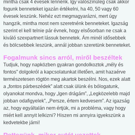
mintha csak 4 évesek lennénk. Így valószínűleg csak akkor
fogunk benneteket igazán értékelni, ha 40, 50 vagy 60
évesek leszünk. Nehéz ezt megmagyarázni, mert úgy
hangzik, mintha most nem szeretnénk benneteket. Igazság
szerint el kell telnie pár évnek, hogy elsősorban ne csak a
kiváló szexpartnert lássuk bennetek. Ám minél idősebbek
és bölcsebbek leszünk, annál jobban szeretünk benneteket.
Fogalmunk sincs arról, miről beszéltek
Tudjuk, hogy napközben gyakran gondolkoztok „mély és
fontos” dolgokról a kapcsolatunkat illetően, amit hazaérve
természetesen rögtön meg akartok beszélni. Nos, ezek alatt
a „fontos párbeszédek” alatt csak ülünk és bólogatunk,
olyanokat mondva, hogy „Igen drágám”, „Legközelebb majd
jobban odafigyelek”, „Persze, értem kedvesem”. Az igazság
az, hogy egyáltalán nem értjük, mi a probléma, vagy hogy
miért kell annyit lelkizni? Hiszen mi annyira igyekszünk a
kedvetekbe járni!
Rettegünk, mikor autót vezettek