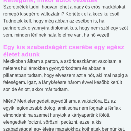
Szeretnétek tudni, hogyan lehet a nagy és erős mackótokat
remegő kisegérré változtatni? Kérjétek el a kocsikulcsot!
Tudnotok kell, hogy még abban az esetben is, ha
partneretek olyannyira diplomatikus, hogy nem szól egy szót
sem, minden férfinek halálfélelme van, ha nő vezet!
Egy kis szabadságért cserébe egy egész
életet adunk
Mexikóban álltam a parton, a szörfdeszkámat vaxoltam, a
méteres hullámokban gyönyörködtem és abban a
pillanatban tudtam, hogy elveszem azt a nőt, aki mai napig a
feleségem. Igaz, a lánykérésre három évvel később került
sor, de én ott, akkor már tudtam.
Miért? Mert elengedett egyedül arra a vakációra. Ez az
egyik legfontosabb dolog, amit soha nem fognak a férfiak
elmondani: ha szemet hunytok a kártyapartink fölött,
elengedtek focizni, sörözni, pecázni, ezzel a kis
szabadsággal egy életre magatokhoz köthettek bennünket.