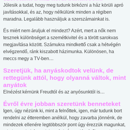
Jólesik a tudat, hogy meg tudunk birkózni a ház körüli apró
javításokkal, és az, hogy nélkülünk minden a régiben
maradna. Legalább használjuk a szerszámainkat is.
És miért nem áruljuk el mindezt? Azért, mert a nők nem
tesznek különbséget a szemétkivitel és a törött sarokvas
megjavítása között. Számukra mindkettő csak a hétvégén
elvégzendő, ránk kiszabott házimunka. Különösen, ha
meccs megy a TV-ben…
Szeretjük, ha anyáskodtok velünk, de
rettegünk attól, hogy olyanná váltok, mint
anyátok
Elnézést kérnünk Freudtól és az anyósunktól is…
Évről évre jobban szeretünk benneteket
Igen, úgy nézünk ki, mint a felnőttek, igen, már tudunk bort
rendelni az étteremben anélkül, hogy zavarba jönnénk, de
mindezek ellenére legtöbbször pont úgy érezzük magunkat,