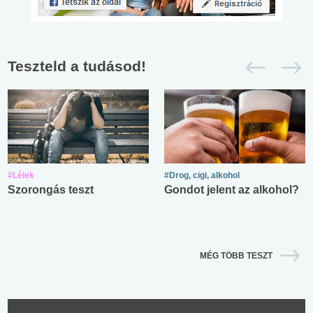
Teszteld a tudásod!
#Lélek
#Drog, cigi, alkohol
Szorongás teszt
Gondot jelent az alkohol?
MÉG TÖBB TESZT