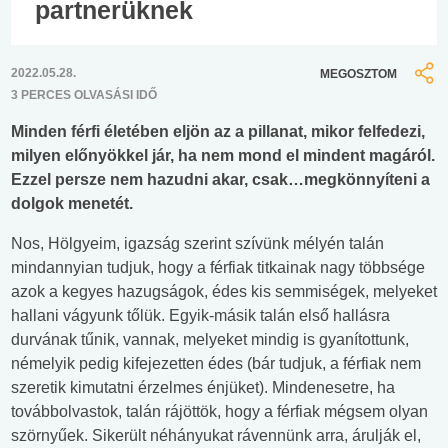
partnerüknek
2022.05.28.
MEGOSZTOM
3 PERCES OLVASÁSI IDŐ
Minden férfi életében eljön az a pillanat, mikor felfedezi,
milyen előnyökkel jár, ha nem mond el mindent magáról.
Ezzel persze nem hazudni akar, csak…megkönnyíteni a
dolgok menetét.
Nos, Hölgyeim, igazság szerint szívünk mélyén talán
mindannyian tudjuk, hogy a férfiak titkainak nagy többsége
azok a kegyes hazugságok, édes kis semmiségek, melyeket
hallani vágyunk tőlük. Egyik-másik talán első hallásra
durvának tűnik, vannak, melyeket mindig is gyanítottunk,
némelyik pedig kifejezetten édes (bár tudjuk, a férfiak nem
szeretik kimutatni érzelmes énjüket). Mindenesetre, ha
továbbolvastok, talán rájöttök, hogy a férfiak mégsem olyan
szörnyűek. Sikerült néhányukat rávennünk arra, árulják el,