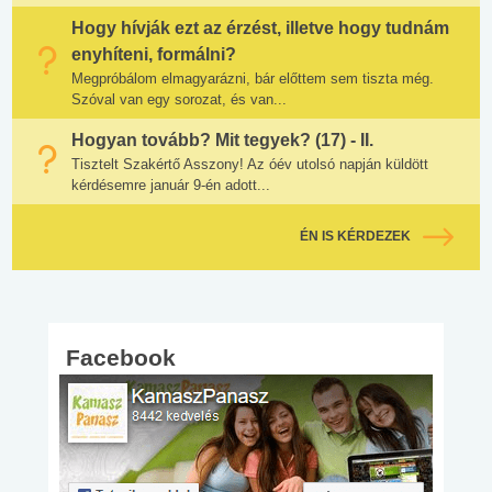
Hogy hívják ezt az érzést, illetve hogy tudnám
enyhíteni, formálni?
Megpróbálom elmagyarázni, bár előttem sem tiszta még.
Szóval van egy sorozat, és van...
Hogyan tovább? Mit tegyek? (17) - II.
Tisztelt Szakértő Asszony! Az óév utolsó napján küldött
kérdésemre január 9-én adott...
ÉN IS KÉRDEZEK
Facebook