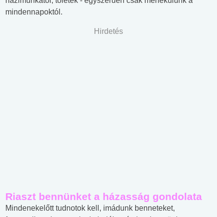
házimunkától, tőletek - egyszerűen csak menekülünk a
mindennapoktól.
Hirdetés
Riaszt bennünket a házasság gondolata
Mindenekelőtt tudnotok kell, imádunk benneteket,