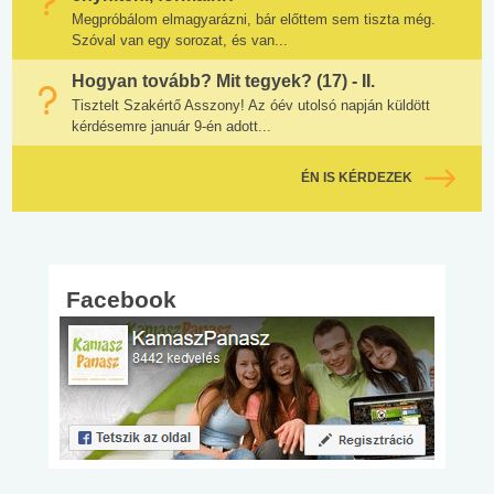
Megpróbálom elmagyarázni, bár előttem sem tiszta még.
Szóval van egy sorozat, és van...
Hogyan tovább? Mit tegyek? (17) - II.
Tisztelt Szakértő Asszony! Az óév utolsó napján küldött
kérdésemre január 9-én adott...
ÉN IS KÉRDEZEK
Facebook