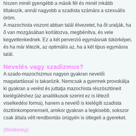
hiszen minél gyengébb a másik fél és minél inkább
tiltakozik, annál nagyobb a szadista számára a szexuális
öröm.
A mazochista viszont abban talál élvezetet, ha őt uralják, ha
ő van mozgásában korlátozva, megbénítva, és vele
kegyetlenkednek. Ez a két perverzió egymásnak tükörképei,
és ha már létezik, az optimális az, ha a két típus egymásra
talál.
Nevelés vagy szadizmus?
A szado-mazochizmus nagyon gyakran nevelői
magatartással is takarózik. Nemcsak a gyermek provokálja
ki gyakran a verést és juttatja mazochista részösztöneit
kielégüléshez (az analitikusok szerint ez is létező
viselkedési forma), hanem a nevelő is kielégíti szadista
ösztönkomponenseit, amikor gyakran a legkisebb, sokszor
csak általa vélt rendbontás ürügyén is ütlegeli a gyereket.
(Webbeteg)