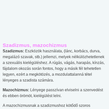
Szadizmus, mazochizmus
Szadizmus:
Eszközök használata, (lánc, korbács, durva,
megalázó szavak, stb.) jellemzi, melyek nélkülözhetetlenek
a szexuális kielégüléshez. A rúgás, vágás, harapás, kínzás,
fájdalom okozás során fontos, hogy a másik fél tehetetlen
legyen, ezért a megkötözés, a mozdulattalanná tétel
lényeges a szadista számára.
Mazochizmus:
Lényege passzívan elviselni a szenvedést
és ebben örömöt, kielégülést lelni.
A mazochizmusnak a szadizmushoz kötődő szoros