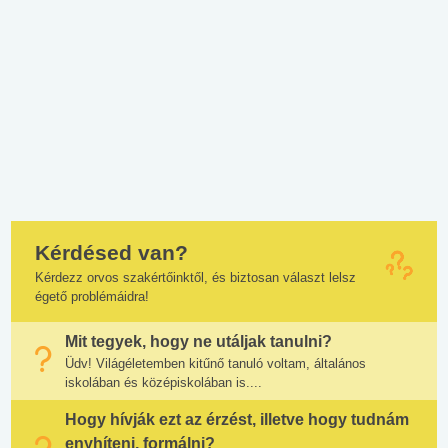
Kérdésed van?
Kérdezz orvos szakértőinktől, és biztosan választ lelsz
égető problémáidra!
Mit tegyek, hogy ne utáljak tanulni?
Üdv! Világéletemben kitűnő tanuló voltam, általános
iskolában és középiskolában is....
Hogy hívják ezt az érzést, illetve hogy tudnám
enyhíteni, formálni?