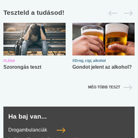
Teszteld a tudásod!
#Lélek
#Drog, cigi, alkohol
Szorongás teszt
Gondot jelent az alkohol?
MÉG TÖBB TESZT
Ha baj van...
Drogambulanciák