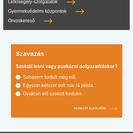
Lelkisegély-szolgálatok
Gyermekvédelmi központok
Orvoskereső
Szavazás
Szoktál lesni vagy puskázni dolgozatíráskor?
Sohasem fordult még elő.
Egyszer-kétszer volt már rá példa.
Gyakran elő szokott fordulni.
SZAVAZAT ELKÜLDÉSE