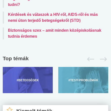
tudni?
Kérdések és válaszok a HIV-ről, AIDS-ről és más
nemi úton terjedő betegségekről (STD)
Biztonságos szex – amit minden középiskolásnak
tudnia érdemes
Top témák
#BETEGSÉGEK
#TESTI PROBLÉMÁK
Kiemelt témák