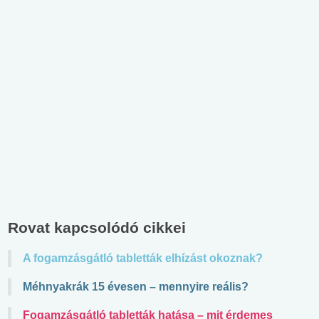
Rovat kapcsolódó cikkei
A fogamzásgátló tabletták elhízást okoznak?
Méhnyakrák 15 évesen – mennyire reális?
Fogamzásgátló tabletták hatása – mit érdemes