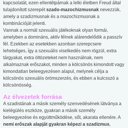
kapcsolatát, ezen ellentétpárnak a lelki életben Freud által
tulajdonított szerepét
szado-mazochizmusnak
nevezzük,
amely a szadizmusnak és a mazochizmusnak a
kombinációját jelenti.
Vannak a normál szexuális játékoknak olyan formái,
amelyben a domináns, aktív félnek alárendelődik a passzív
fél. Ezekben az esetekben azonban szerepcsere
lehetséges, így a szexuális viselkedés nem rögzül, extra
tárgyakat, extra öltözeteket nem használnak, nem
alkalmaznak erőszakot, minden a kölcsönös kimondott vagy
kimondatlan beleegyezésen alapul, melynek célja a
kölcsönös szexuális örömszerzés, és ebben a kulcsszó a
kölcsönösség.
Az élvezetek forrása
A szadistának a másik személy szenvedésének látványa a
kielégülés eszköze, gyakran a másik személy
beleegyezése és együttműködése, sőt, akarata ellenére. A
nemi erőszak alapját gyakran képezi a szadizmus
,