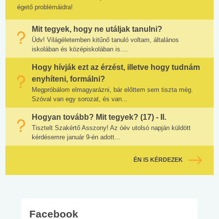
égető problémáidra!
Mit tegyek, hogy ne utáljak tanulni?
Üdv! Világéletemben kitűnő tanuló voltam, általános
iskolában és középiskolában is....
Hogy hívják ezt az érzést, illetve hogy tudnám
enyhíteni, formálni?
Megpróbálom elmagyarázni, bár előttem sem tiszta még.
Szóval van egy sorozat, és van...
Hogyan tovább? Mit tegyek? (17) - II.
Tisztelt Szakértő Asszony! Az óév utolsó napján küldött
kérdésemre január 9-én adott...
ÉN IS KÉRDEZEK
Facebook