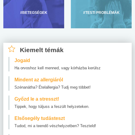
#BETEGSÉGEK
#TESTI PROBLÉMÁK
Kiemelt témák
Jogaid
Ha orvoshoz kell menned, vagy kórházba kerülsz
Mindent az allergiáról
Szénanátha? Ételallergia? Tudj meg többet!
Győzd le a stresszt!
Tippek, hogy túljuss a feszült helyzeteken.
Elsősegély tudásteszt
Tudod, mi a teendő vészhelyzetben? Teszteld!