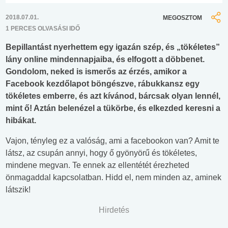
2018.07.01.
MEGOSZTOM
1 PERCES OLVASÁSI IDŐ
Bepillantást nyerhettem egy igazán szép, és „tökéletes”
lány online mindennapjaiba, és elfogott a döbbenet.
Gondolom, neked is ismerős az érzés, amikor a
Facebook kezdőlapot böngészve, rábukkansz egy
tökéletes emberre, és azt kívánod, bárcsak olyan lennél,
mint ő! Aztán belenézel a tükörbe, és elkezded keresni a
hibákat.
Vajon, tényleg ez a valóság, ami a facebookon van? Amit te
látsz, az csupán annyi, hogy ő gyönyörű és tökéletes,
mindene megvan. Te ennek az ellentétét érezheted
önmagaddal kapcsolatban. Hidd el, nem minden az, aminek
látszik!
Hirdetés