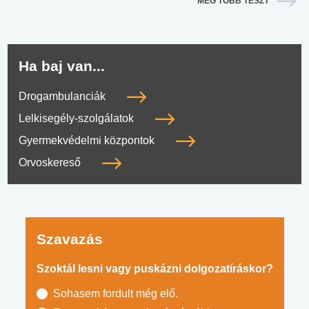
MÉG TÖBB TESZT
Ha baj van...
Drogambulanciák
Lelkisegély-szolgálatok
Gyermekvédelmi központok
Orvoskereső
Szavazás
Szoktál lesni vagy puskázni dolgozatíráskor?
Sohasem fordult még elő.