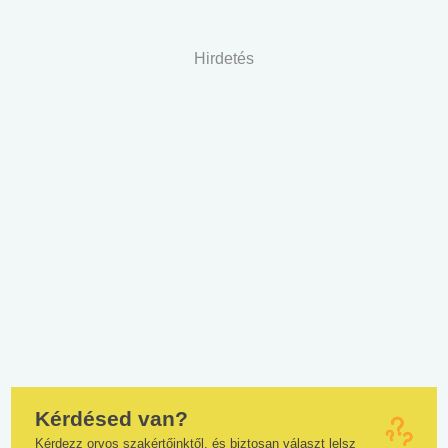
Hirdetés
Kérdésed van?
Kérdezz orvos szakértőinktől, és biztosan választ lelsz