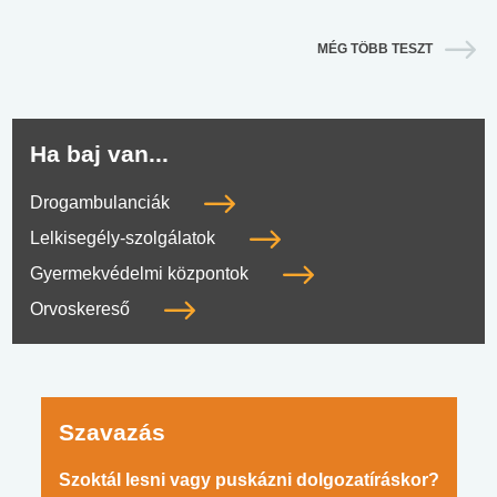
MÉG TÖBB TESZT
Ha baj van...
Drogambulanciák
Lelkisegély-szolgálatok
Gyermekvédelmi központok
Orvoskereső
Szavazás
Szoktál lesni vagy puskázni dolgozatíráskor?