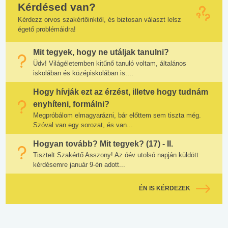
Kérdésed van?
Kérdezz orvos szakértőinktől, és biztosan választ lelsz
égető problémáidra!
Mit tegyek, hogy ne utáljak tanulni?
Üdv! Világéletemben kitűnő tanuló voltam, általános
iskolában és középiskolában is....
Hogy hívják ezt az érzést, illetve hogy tudnám
enyhíteni, formálni?
Megpróbálom elmagyarázni, bár előttem sem tiszta még.
Szóval van egy sorozat, és van...
Hogyan tovább? Mit tegyek? (17) - II.
Tisztelt Szakértő Asszony! Az óév utolsó napján küldött
kérdésemre január 9-én adott...
ÉN IS KÉRDEZEK