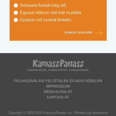
Sohasem fordult még elő.
Egyszer-kétszer volt már rá példa.
Gyakran elő szokott fordulni.
SZAVAZAT ELKÜLDÉSE
KAMASZOKRÓL, KAMASZOKTÓL, KAMASZOKNAK
FELHASZNÁLÁSI FELTÉTELEK ÉS ADATVÉDELEM
IMPRESSZUM
MÉDIAAJÁNLAT
KAPCSOLAT
Copyright © 2008-2026 KamaszPanasz.hu - Minden jog fenntartva!