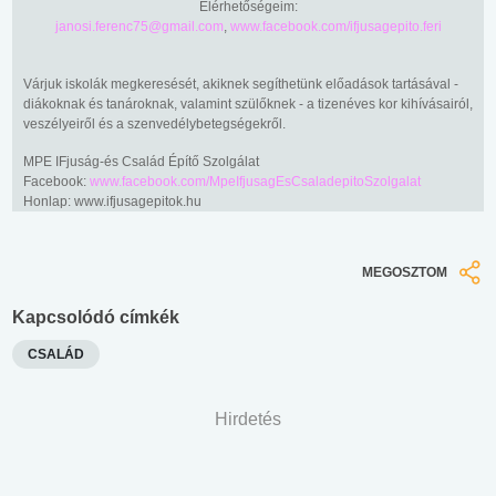
Elérhetőségeim:
janosi.ferenc75@gmail.com
,
www.facebook.com/ifjusagepito.feri
Várjuk iskolák megkeresését, akiknek segíthetünk előadások tartásával -
diákoknak és tanároknak, valamint szülőknek - a tizenéves kor kihívásairól,
veszélyeiről és a szenvedélybetegségekről.
MPE IFjuság-és Család Építő Szolgálat
Facebook:
www.facebook.com/MpeIfjusagEsCsaladepitoSzolgalat
Honlap: www.ifjusagepitok.hu
MEGOSZTOM
Kapcsolódó címkék
CSALÁD
Hirdetés