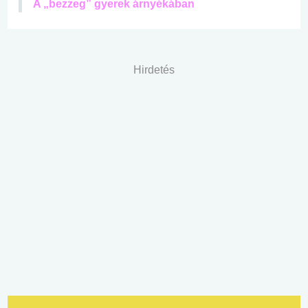
A „bezzeg” gyerek árnyékában
Hirdetés