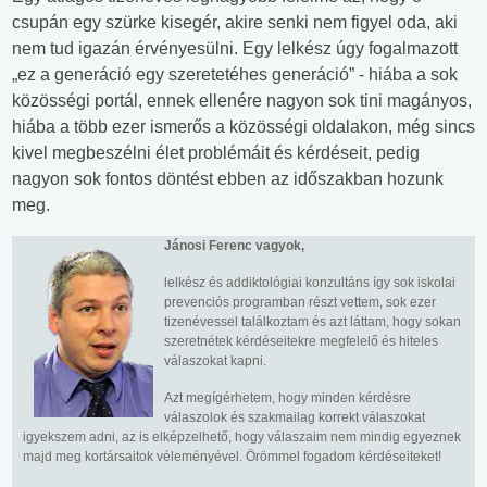
csupán egy szürke kisegér, akire senki nem figyel oda, aki
nem tud igazán érvényesülni. Egy lelkész úgy fogalmazott
„ez a generáció egy szeretetéhes generáció” - hiába a sok
közösségi portál, ennek ellenére nagyon sok tini magányos,
hiába a több ezer ismerős a közösségi oldalakon, még sincs
kivel megbeszélni élet problémáit és kérdéseit, pedig
nagyon sok fontos döntést ebben az időszakban hozunk
meg.
Jánosi Ferenc vagyok,
lelkész és addiktológiai konzultáns így sok iskolai
prevenciós programban részt vettem, sok ezer
tizenévessel találkoztam és azt láttam, hogy sokan
szeretnétek kérdéseitekre megfelelő és hiteles
válaszokat kapni.
Azt megígérhetem, hogy minden kérdésre
válaszolok és szakmailag korrekt válaszokat
igyekszem adni, az is elképzelhető, hogy válaszaim nem mindig egyeznek
majd meg kortársaitok véleményével. Örömmel fogadom kérdéseiteket!