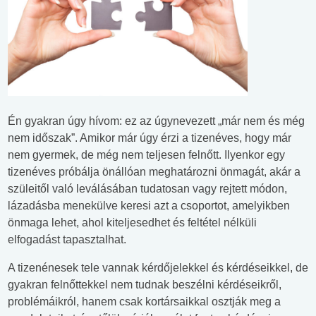
Én gyakran úgy hívom: ez az úgynevezett „már nem és még
nem időszak”. Amikor már úgy érzi a tizenéves, hogy már
nem gyermek, de még nem teljesen felnőtt. Ilyenkor egy
tizenéves próbálja önállóan meghatározni önmagát, akár a
szüleitől való leválásában tudatosan vagy rejtett módon,
lázadásba menekülve keresi azt a csoportot, amelyikben
önmaga lehet, ahol kiteljesedhet és feltétel nélküli
elfogadást tapasztalhat.
A tizenénesek tele vannak kérdőjelekkel és kérdéseikkel, de
gyakran felnőttekkel nem tudnak beszélni kérdéseikről,
problémáikról, hanem csak kortársaikkal osztják meg a