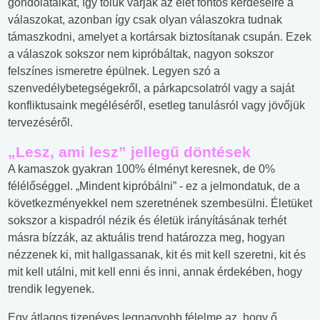
gondolataikat, így tőlük várják az élet fontos kérdéseire a
válaszokat, azonban így csak olyan válaszokra tudnak
támaszkodni, amelyet a kortársak biztosítanak csupán. Ezek
a válaszok sokszor nem kipróbáltak, nagyon sokszor
felszínes ismeretre épülnek. Legyen szó a
szenvedélybetegségekről, a párkapcsolatról vagy a saját
konfliktusaink megéléséről, esetleg tanulásról vagy jövőjük
tervezéséről.
„Lesz, ami lesz” jellegű döntések
A kamaszok gyakran 100% élményt keresnek, de 0%
félélőséggel. „Mindent kipróbálni” - ez a jelmondatuk, de a
következményekkel nem szeretnének szembesülni. Életüket
sokszor a kispadról nézik és életük irányításának terhét
másra bízzák, az aktuális trend határozza meg, hogyan
nézzenek ki, mit hallgassanak, kit és mit kell szeretni, kit és
mit kell utálni, mit kell enni és inni, annak érdekében, hogy
trendik legyenek.
Egy átlagos tizenéves legnagyobb félelme az, hogy ő