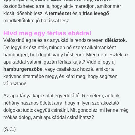
ösztönözheted arra is, hogy aktív maradjon, amikor már
kicsit idősebb lesz. A
természet
és a
friss levegő
mindkettőtökre jó hatással lesz.
Hívd meg egy férfias ebédre!
Valószínűleg te és az anyukád is rendszeresen
diétáztok
.
De legyünk őszinték, minden nő szeret alkalmanként
hamburgert, hot-dogot, vagy húst enni. Miért nem esztek az
apukáddal valami igazán férfias kaját? Vidd el egy új
hamburgerezőbe
, vagy csatlakozz hozzá, amikor a
kedvenc éttermébe megy, és kérd meg, hogy segítsen
választani!
Az apa-lánya kapcsolat egyedülálló. Remélem, adtunk
néhány hasznos ötletet arra, hogy milyen szórakoztató
dolgokat tudtok együtt csinálni. Mit gondolsz, mi lenne még
mókás dolog, amit apukáddal csinálhatsz?
(S.C.)