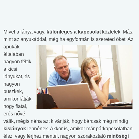
Mivel a lánya vagy,
különleges a kapcsolat
köztetek. Más,
mint az anyukáddal, még ha egyformán is
szereted őket. Az
apukák
általában
nagyon féltik
a kicsi
lányukat, és
nagyon
büszkék,
amikor látják,
hogy fiatal,
erős nővé
válik, mégis néha azt kívánják, hogy bárcsak még mindig
kislányok
lennének. Akkor is, amikor már párkapcsolatban
élsz, vagy férjhez mentél, nagyon szórakoztató
minőségi