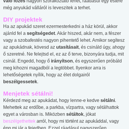
való főzés
nagyon szórakoztató lehet, ráadásul egy estére
még anyukád válláról is leveszitek a terhet.
DIY projektek
Ha az apukád szeret ezermesterkedni a ház körül, akkor
ajánld fel a
segítségedet
. Akár hiszed, akár nem, a fészer
vagy a szobafestés nagyon pihentető lehet. Amikor segítesz
az apukádnak, kövesd az
utasításait
, és csináld úgy, ahogy
ő szeretné. Ne felejtsd el, ez az ő terve, bizonyára tudja, mit
csinál. Engedd, hogy ő
irányítson
, és egyszerűen próbáld
meg kihozni magadból a legtöbbet. Ilyenkor arra is
lehetőségetek nyílik, hogy az élet dolgairól
beszélgessetek
.
Menjetek sétálni!
Kérdezd meg az apukádat, hogy lenne-e kedve
sétálni
.
Mehettek az erdőbe, a parkba, vízpartra, vagy sétálhattok
egyet a városban is. Miközben
sétáltok
, jókat
beszélgethettek
arról, hogy mi történt az apukáddal, vagy
épp mi jár a fejedben. Ezzel ráadásul nagyszerűen