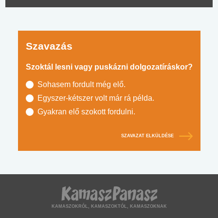
Szavazás
Szoktál lesni vagy puskázni dolgozatíráskor?
Sohasem fordult még elő.
Egyszer-kétszer volt már rá példa.
Gyakran elő szokott fordulni.
SZAVAZAT ELKÜLDÉSE
KAMASZOKRÓL, KAMASZOKTÓL, KAMASZOKNAK