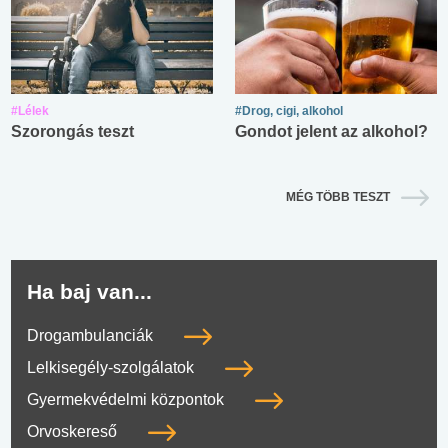
#Lélek
#Drog, cigi, alkohol
Szorongás teszt
Gondot jelent az alkohol?
MÉG TÖBB TESZT
Ha baj van...
Drogambulanciák
Lelkisegély-szolgálatok
Gyermekvédelmi központok
Orvoskereső