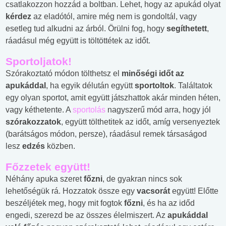
csatlakozzon hozzád a boltban. Lehet, hogy az apukád olyat
kérdez
az eladótól, amire még nem is gondoltál, vagy
esetleg tud alkudni az árból. Örülni fog, hogy
segíthetett
,
ráadásul még együtt is töltöttétek az időt.
Sportoljatok!
Szórakoztató módon tölthetsz el
minőségi időt az
apukáddal
, ha egyik délután együtt
sportoltok
. Találtatok
egy olyan sportot, amit együtt játszhattok akár minden héten,
vagy kéthetente. A
sportolás
nagyszerű mód arra, hogy jól
szórakozzatok
, együtt tölthetitek az időt, amíg versenyeztek
(barátságos módon, persze), ráadásul remek társaságod
lesz
edzés
közben.
Főzzetek együtt!
Néhány apuka szeret
főzni
, de gyakran nincs sok
lehetőségük rá. Hozzatok össze egy
vacsorát
együtt! Előtte
beszéljétek meg, hogy mit fogtok
főzni
, és ha az időd
engedi, szerezd be az összes élelmiszert. Az
apukáddal