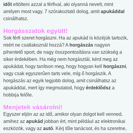
időt
eltölteni azzal a férfival, aki olyanná nevelt, mint
amilyen most vagy. 7 szórakoztató dolog, amit
apukáddal
csinálhatsz.
Horgásszatok együtt!
Sok férfi szeret horgászni. Ha az apukád is közéjük tartozik,
miért ne csatlakoznál hozzá? A
horgászás
nagyon
pihentető sport, de nagy összpontosításra van szükség a
siker érdekében. Ha még nem horgásztál, kérd meg az
apukádat, hogy tanítson meg, hogy hogyan kell
horgászni
,
vagy csak egyszerűen tarts vele, míg ő horgászik. A
horgászás az egyik legjobb dolog, amit csinálhatsz az
apukáddal, mert így megmutatod, hogy
érdeklődsz
a
hobbija felőle.
Menjetek vásárolni!
Egyszer eljön az az idő, amikor olyan dolgot kell venned,
amihez az
apukád
jobban ért, mint például az elektronikai
eszközök, vagy az
autó
. Kérj tőle tanácsot, és ha szeretne,