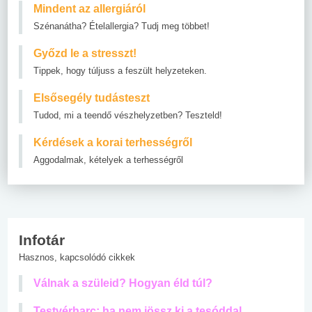
Mindent az allergiáról
Szénanátha? Ételallergia? Tudj meg többet!
Győzd le a stresszt!
Tippek, hogy túljuss a feszült helyzeteken.
Elsősegély tudásteszt
Tudod, mi a teendő vészhelyzetben? Teszteld!
Kérdések a korai terhességről
Aggodalmak, kételyek a terhességről
Infotár
Hasznos, kapcsolódó cikkek
Válnak a szüleid? Hogyan éld túl?
Testvérharc: ha nem jössz ki a tesóddal...