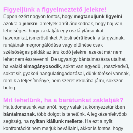
Figyeljünk a figyelmeztető jelekre!
Éppen ezért nagyon fontos, hogy
megtanuljunk figyelni
azokra a
jelekre
, amelyek arról árulkodnak, hogy baj van,
lehetséges, hogy zaklatják egy osztálytársunkat,
haverunkat, ismerősünket. A testi
sérülések
, a tárgyainak,
ruhájának megrongálódása vagy eltűnése csak
szélsőséges példák az árulkodó jelekre, ezeket már nem
lehet nem észrevenni. De ugyanígy bántalmazásra utalhat,
ha valaki
elmagányosodik
, sokat van egyedül, rosszkedvű,
sokat sír, gyakori hangulatingadozásai, dühkitörései vannak,
romlik a teljesítménye, nem szeret iskolába járni, sokszor
beteg.
Mit tehetünk, ha a barátunkat zaklatják?
Ha tudomásunk van arról, hogy valakit a környezetünkben
bántalmaznak
, több dolgot is tehetünk. A legkézenfekvőbb
segítség, ha
nyíltan kiállunk mellette
. Ha ezt a nyílt
konfrontációt nem merjük bevállalni, akkor is fontos, hogy