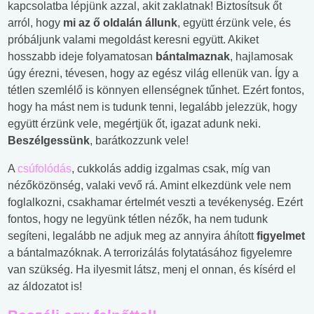
kapcsolatba lépjünk azzal, akit zaklatnak! Biztosítsuk őt
arról, hogy
mi az ő oldalán állunk
, együtt érzünk vele, és
próbáljunk valami megoldást keresni együtt. Akiket
hosszabb ideje folyamatosan
bántalmaznak
, hajlamosak
úgy érezni, tévesen, hogy az egész világ ellenük van. Így a
tétlen szemlélő is könnyen ellenségnek tűnhet. Ezért fontos,
hogy ha mást nem is tudunk tenni, legalább jelezzük, hogy
együtt érzünk vele, megértjük őt, igazat adunk neki.
Beszélgessünk
, barátkozzunk vele!
A
csúfolódás
, cukkolás addig izgalmas csak, míg van
nézőközönség, valaki vevő rá. Amint elkezdünk vele nem
foglalkozni, csakhamar értelmét veszti a tevékenység. Ezért
fontos, hogy ne legyünk tétlen nézők, ha nem tudunk
segíteni, legalább ne adjuk meg az annyira áhított
figyelmet
a bántalmazóknak. A terrorizálás folytatásához figyelemre
van szükség. Ha ilyesmit látsz, menj el onnan, és kísérd el
az áldozatot is!