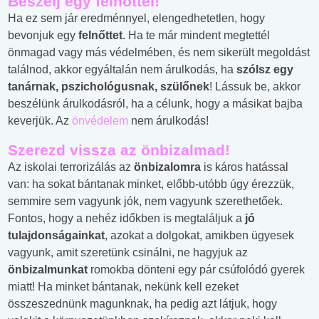
Beszélj egy felnőttel!
Ha ez sem jár eredménnyel, elengedhetetlen, hogy
bevonjuk egy
felnőttet
. Ha te már mindent megtettél
önmagad vagy más védelmében, és nem sikerült megoldást
találnod, akkor egyáltalán nem árulkodás, ha
szólsz egy
tanárnak, pszichológusnak, szülőnek
! Lássuk be, akkor
beszélünk árulkodásról, ha a célunk, hogy a másikat bajba
keverjük. Az
önvédelem
nem árulkodás!
Szerezd vissza az önbizalmad!
Az iskolai terrorizálás az
önbizalomra
is káros hatással
van: ha sokat bántanak minket, előbb-utóbb úgy érezzük,
semmire sem vagyunk jók, nem vagyunk szerethetőek.
Fontos, hogy a nehéz időkben is megtaláljuk a
jó
tulajdonságainkat
, azokat a dolgokat, amikben ügyesek
vagyunk, amit szeretünk csinálni, ne hagyjuk az
önbizalmunkat
romokba dönteni egy pár csúfolódó gyerek
miatt! Ha minket bántanak, nekünk kell ezeket
összeszednünk magunknak, ha pedig azt látjuk, hogy