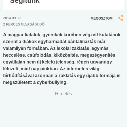
Segítünk
2014.09.30.
MEGOSZTOM
2 PERCES OLVASÁSI IDŐ
A magyar fiatalok, gyerekek körében végzett kutatások
szerint a diákok egyharmadát bántalmazták már
valamilyen formában. Az iskolai zaklatás, egymás
heccelése, csúfolódás, kiközösítés, megszégyenítés
egyáltalán nem új keletű jelenség, régen ugyanúgy
létezett, mint napjainkban. Az internetes világ
térhódításával azonban a zaklatás egy újabb formája is
megszületett: a cyberbullying.
Hirdetés