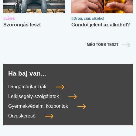
#Lélek
#Drog, cigi, alkohol
Szorongás teszt
Gondot jelent az alkohol?
MÉG TÖBB TESZT
Ha baj van...
Drogambulanciák
Lelkisegély-szolgálatok
Gyermekvédelmi központok
Orvoskereső