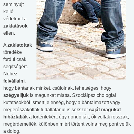
sem nyújt
kellő
védelmet a
zaklatások
ellen.
A
zaklatottak
töredéke
fordul csak
segítségért.
Nehéz
felvállalni
,
hogy bántanak minket, csúfolnak, lehetséges, hogy
szégyelljük
is magunkat miatta. Szociálpszichológiai
kutatásokból ismert jelenség, hogy a bántalmazott vagy
megerőszakoltak tudattalanul is sokszor
saját magukat
hibáztatják
a történtekért, úgy gondolják, ők voltak rosszak,
megérdemelték, különben miért történt volna meg pont velük
a dolog.