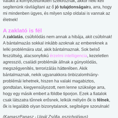
valakit a környezetünkben szekíroznak, akkor neki kell
segítenünk rávilágítani az ő
jó tulajdonságair
a, arra, hogy
mi mindenben ügyes, és milyen szép oldalai is vannak az
életnek!
A zaklató is fél
A
zaklatás
, csúfolódás nem annak a hibája, akit csúfolnak!
A bántalmazás sokkal inkább azoknak az embereknek a
lelki problémáira utal, akik bántalmaznak. Sok belső
feszültség, alacsonyfokú
érzelmi intelligencia
, kezeletlen
agresszió, családi problémák állnak a gúnyolódás,
megszégyenítés, terrorizálás hátterében. Akik
bántalmaznak, nekik ugyanakkora önbizalomhiány-
problémái lehetnek, hiszen ha valaki magabiztos,
gondtalan, kiegyensúlyozott, nem lenne szüksége arra,
hogy egy másik embert a földbe tiporjon. Ezek a fiatalok
csak látszatra tűnnek erősnek, lelkük mélyén ők is
félnek
,
ők is legalább olyan bizonytalanok, segítségre szorulnak!
(KamaszPanasz - Ujpál Zsófia, pszichológus)