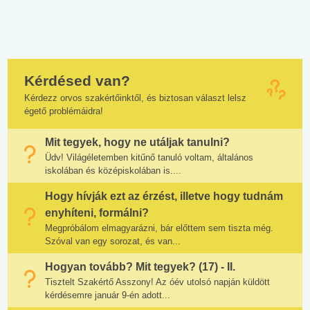
Kérdésed van?
Kérdezz orvos szakértőinktől, és biztosan választ lelsz
égető problémáidra!
Mit tegyek, hogy ne utáljak tanulni?
Üdv! Világéletemben kitűnő tanuló voltam, általános
iskolában és középiskolában is....
Hogy hívják ezt az érzést, illetve hogy tudnám
enyhíteni, formálni?
Megpróbálom elmagyarázni, bár előttem sem tiszta még.
Szóval van egy sorozat, és van...
Hogyan tovább? Mit tegyek? (17) - II.
Tisztelt Szakértő Asszony! Az óév utolsó napján küldött
kérdésemre január 9-én adott...