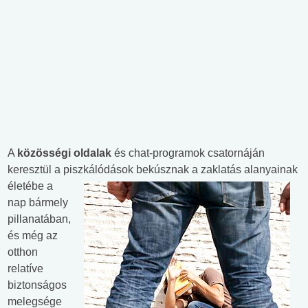
A
közösségi oldalak
és chat-programok csatornáján
keresztül a piszkálódások bekúsznak a zaklatás
alanyainak
életébe a
nap bármely
pillanatában,
és még az
otthon
relatíve
biztonságos
melegsége