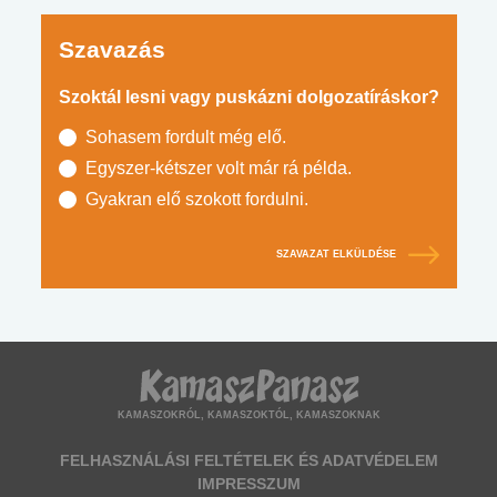
Szavazás
Szoktál lesni vagy puskázni dolgozatíráskor?
Sohasem fordult még elő.
Egyszer-kétszer volt már rá példa.
Gyakran elő szokott fordulni.
SZAVAZAT ELKÜLDÉSE
KAMASZOKRÓL, KAMASZOKTÓL, KAMASZOKNAK
FELHASZNÁLÁSI FELTÉTELEK ÉS ADATVÉDELEM
IMPRESSZUM