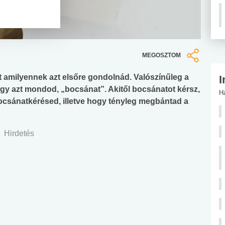
MEGOSZTOM
 amilyennek azt elsőre gondolnád. Valószínűleg a
I
y azt mondod, „bocsánat”. Akitől bocsánatot kérsz,
H
bocsánatkérésed, illetve hogy tényleg megbántad a
Hirdetés