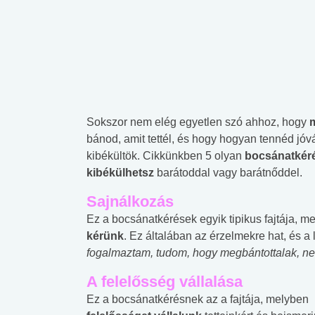
Sokszor nem elég egyetlen szó ahhoz, hogy
bánod, amit tettél, és hogy hogyan tennéd jó
kibékültök. Cikkünkben 5 olyan
bocsánatkéré
kibékülhetsz
barátoddal vagy barátnőddel.
Sajnálkozás
Ez a bocsánatkérések egyik tipikus fajtája, m
kérünk
. Ez általában az érzelmekre hat, és a 
fogalmaztam, tudom, hogy megbántottalak, ne
A felelősség vállalása
Ez a bocsánatkérésnek az a fajtája, melyben