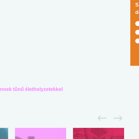
S
d
nnek tűnő élethelyzetekkel