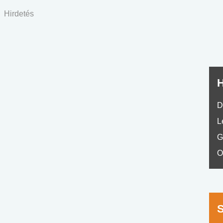
nyelvvizsga teszt -
teszt
Hirdetés
No.42
H
D
L
G
O