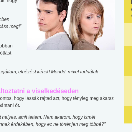
jük, hogy
emben
sáss meg!”
 jobban
ótlást
agáltam, elnézést kérek! Mondd, mivel tudnálak
ltoztatni a viselkedéseden
ontos, hogy lássák rajtad azt, hogy tényleg meg akarsz
ántani őt.
t helyes, amit tettem. Nem akarom, hogy ismét
 annak érdekében, hogy ez ne történjen meg többé?”