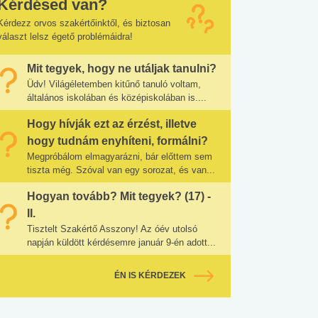
Kérdésed van?
Kérdezz orvos szakértőinktől, és biztosan
választ lelsz égető problémáidra!
Mit tegyek, hogy ne utáljak tanulni?
Üdv! Világéletemben kitűnő tanuló voltam,
általános iskolában és középiskolában is....
Hogy hívják ezt az érzést, illetve
hogy tudnám enyhíteni, formálni?
Megpróbálom elmagyarázni, bár előttem sem
tiszta még. Szóval van egy sorozat, és van...
Hogyan tovább? Mit tegyek? (17) -
II.
Tisztelt Szakértő Asszony! Az óév utolsó
napján küldött kérdésemre január 9-én adott...
ÉN IS KÉRDEZEK