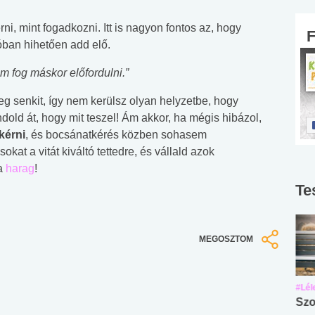
i, mint fogadkozni. Itt is nagyon fontos az, hogy
lóban hihetően add elő.
m fog máskor előfordulni.”
 senkit, így nem kerülsz olyan helyzetbe, hogy
dold át, hogy mit teszel! Ám akkor, ha mégis hibázol,
kérni
, és bocsánatkérés közben sohasem
okat a vitát kiváltó tettedre, és vállald azok
 a
harag
!
Te
MEGOSZTOM
#Suli, munka
#Suli, munka
#Lél
Angol középfokú
Internet-függőség
Szo