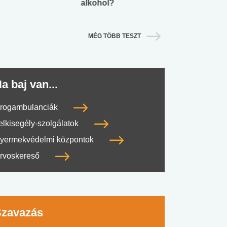
alkohol?
lábnyomod?
MÉG TÖBB TESZT
a baj van...
rogambulanciák
elkisegély-szolgálatok
yermekvédelmi központok
rvoskereső
Szavazás