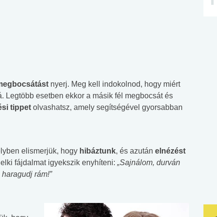
megbocsátást
nyerj. Meg kell indokolnod, hogy miért
vá. Legtöbb esetben ekkor a másik fél megbocsát és
si tippet
olvashatsz, amely segítségével gyorsabban
elyben elismerjük, hogy
hibáztunk
, és azután
elnézést
lelki fájdalmat igyekszik enyhíteni:
„Sajnálom, durván
 haragudj rám!”