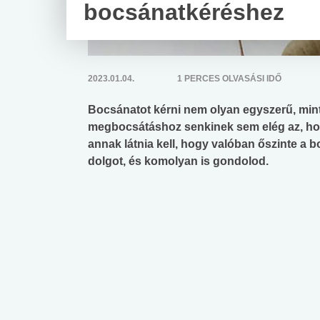
bocsánatkéréshez
2023.01.04.
1 PERCES OLVASÁSI IDŐ
Bocsánatot kérni nem olyan egyszerű, mint
megbocsátáshoz senkinek sem elég az, hog
annak látnia kell, hogy valóban őszinte a 
dolgot, és komolyan is gondolod.