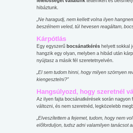
felelősséget vállalunk
tetteinkért és beismer
hibáztunk.
„Ne haragudj, nem kellett volna ilyen hangn
beszélnem veled, túl hevesen reagáltam, boc
Kárpótlás
Egy egyszerű
bocsánatkérés
helyett sokkal
hangzik egy olyan, melyben a hibád után kárp
nyújtasz a másik fél szeretetnyelvén.
„El sem tudom hinni, hogy milyen szörnyen re
kiengesztelni?”
Hangsúlyozd, hogy szeretnél vá
Az ilyen fajta bocsánatkérések során nagyon f
változni, és nem szeretnéd, legközelebb megb
„Elveszítettem a fejemet, tudom, hogy nem vol
előforduljon, tudsz adni valamilyen tanácsot