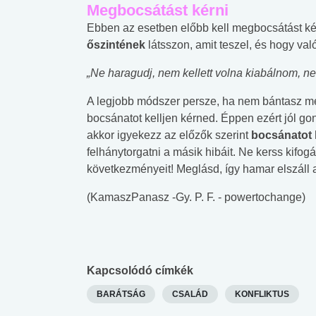
Megbocsátást kérni
Ebben az esetben előbb kell megbocsátást kérn
őszintének
látsszon, amit teszel, és hogy va
„Ne haragudj, nem kellett volna kiabálnom, ne
A legjobb módszer persze, ha nem bántasz meg
bocsánatot kelljen kérned. Éppen ezért jól gon
akkor igyekezz az előzők szerint
bocsánatot 
felhánytorgatni a másik hibáit. Ne kerss kifogás
következményeit! Meglásd, így hamar elszáll
(KamaszPanasz -Gy. P. F. - powertochange)
Kapcsolódó címkék
 alkohol
#Zöldövezet
#Betegségek
BARÁTSÁG
CSALÁD
KONFLIKTUS
lent az
Mekkora az ökológiai
Elsősegély