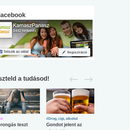
Facebook
szteld a tudásod!
ek
#Drog, cigi, alkohol
#Zöldövezet
rongás teszt
Gondot jelent az
Mekkora az ö