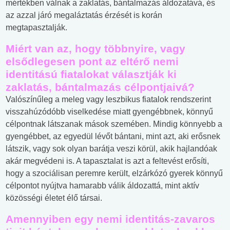
mértékben válnak a zaklatás, bántalmazás áldozatává, és
az azzal járó megaláztatás érzését is korán
megtapasztalják.
Miért van az, hogy többnyire, vagy
elsődlegesen pont az eltérő nemi
identitású fiatalokat választják ki
zaklatás, bántalmazás célpontjaivá?
Valószínűleg a meleg vagy leszbikus fiatalok rendszerint
visszahúzódóbb viselkedése miatt gyengébbnek, könnyű
célpontnak látszanak mások szemében. Mindig könnyebb a
gyengébbet, az egyedül lévőt bántani, mint azt, aki erősnek
látszik, vagy sok olyan barátja veszi körül, akik hajlandóak
akár megvédeni is. A tapasztalat is azt a feltevést erősíti,
hogy a szociálisan peremre került, elzárkózó gyerek könnyű
célpontot nyújtva hamarabb válik áldozattá, mint aktív
közösségi életet élő társai.
Amennyiben egy nemi identitás-zavaros