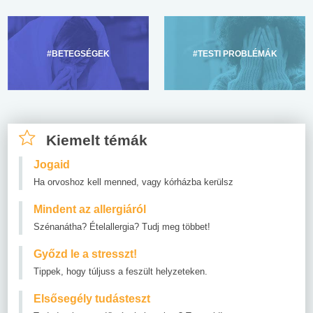
#BETEGSÉGEK
#TESTI PROBLÉMÁK
Kiemelt témák
Jogaid
Ha orvoshoz kell menned, vagy kórházba kerülsz
Mindent az allergiáról
Szénanátha? Ételallergia? Tudj meg többet!
Győzd le a stresszt!
Tippek, hogy túljuss a feszült helyzeteken.
Elsősegély tudásteszt