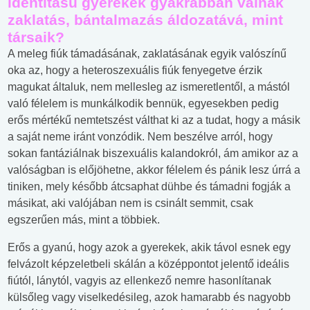
identitású gyerekek gyakrabban válnak
zaklatás, bántalmazás áldozatává, mint
társaik?
A meleg fiúk támadásának, zaklatásának egyik valószínű
oka az, hogy a heteroszexuális fiúk fenyegetve érzik
magukat általuk, nem mellesleg az ismeretlentől, a mástól
való félelem is munkálkodik bennük, egyesekben pedig
erős mértékű nemtetszést válthat ki az a tudat, hogy a másik
a saját neme iránt vonzódik. Nem beszélve arról, hogy
sokan fantáziálnak biszexuális kalandokról, ám amikor az a
valóságban is előjöhetne, akkor félelem és pánik lesz úrrá a
tiniken, mely később átcsaphat dühbe és támadni fogják a
másikat, aki valójában nem is csinált semmit, csak
egszerűen más, mint a többiek.
Erős a gyanú, hogy azok a gyerekek, akik távol esnek egy
felvázolt képzeletbeli skálán a középpontot jelentő ideális
fiútól, lánytól, vagyis az ellenkező nemre hasonlítanak
külsőleg vagy viselkedésileg, azok hamarabb és nagyobb