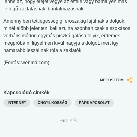
lenne az, hogy elejét vegye az efféle vagy bármilyen más
jellegű zaklatásnak, bántalmazásnak.
Amennyiben tettlegességig, erőszakig fajulnak a dolgok,
minél előbb jelenteni kell azt, ha azonban csak a szokásos
verbális módon egymás piszkálgatása folyik, érdemes
megpróbálni figyelmen kívül hagyja a dolgot, mert így
hamarabb leszállnak róla a zaklatók.
(Forrás: webmd.com)
MEGOSZTOM
Kapcsolódó címkék
INTERNET
ÖNGYILKOSSÁG
PÁRKAPCSOLAT
Hirdetés