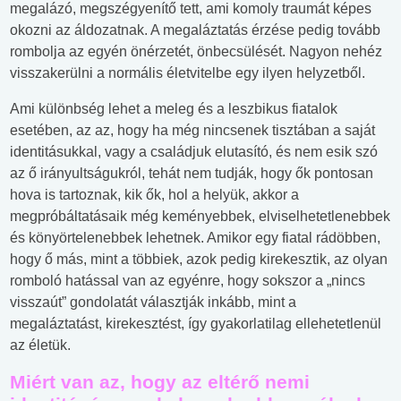
megalázó, megszégyenítő tett, ami komoly traumát képes
okozni az áldozatnak. A megaláztatás érzése pedig tovább
rombolja az egyén önérzetét, önbecsülését. Nagyon nehéz
visszakerülni a normális életvitelbe egy ilyen helyzetből.
Ami különbség lehet a meleg és a leszbikus fiatalok
esetében, az az, hogy ha még nincsenek tisztában a saját
identitásukkal, vagy a családjuk elutasító, és nem esik szó
az ő irányultságukról, tehát nem tudják, hogy ők pontosan
hova is tartoznak, kik ők, hol a helyük, akkor a
megpróbáltatásaik még keményebbek, elviselhetetlenebbek
és könyörtelenebbek lehetnek. Amikor egy fiatal rádöbben,
hogy ő más, mint a többiek, azok pedig kirekesztik, az olyan
romboló hatással van az egyénre, hogy sokszor a „nincs
visszaút” gondolatát választják inkább, mint a
megaláztatást, kirekesztést, így gyakorlatilag ellehetetlenül
az életük.
Miért van az, hogy az eltérő nemi