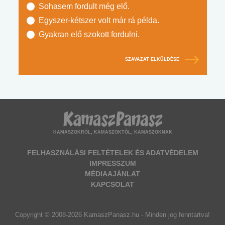
Sohasem fordult még elő.
Egyszer-kétszer volt már rá példa.
Gyakran elő szokott fordulni.
SZAVAZAT ELKÜLDÉSE
KAMASZOKRÓL, KAMASZOKTÓL, KAMASZOKNAK
FELHASZNÁLÁSI FELTÉTELEK ÉS ADATVÉDELEM
IMPRESSZUM
MÉDIAAJÁNLAT
KAPCSOLAT
Copyright © 2008-2026 KamaszPanasz.hu - Minden jog fenntartva!