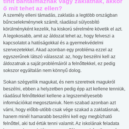
tinit bántalmaznak vagy zaklatnak, akkor
ő mit tehet az ellen?
A személy elleni támadás, zaklatás a legtöbb országban
bűncselekménynek számít, ráadásul súlyosbító
körülményként kezelik, ha kiskorú sérelmére követik el azt.
A legokosabb, amit az áldozat tehet az, hogy felveszi a
kapcsolatot a hatóságokkal és a gyermekvédelmi
szervezetekkel. Akad azonban egy probléma ezzel az
egyszerűnek látszó válasszal: az, hogy beszélni kell az
áldozatnak a saját problémáiról a felnőttekkel, ez pedig
sokszor egyáltalán nem könnyű dolog.
Sokan szégyellik magukat, és nem szeretnek magukról
beszélni, ebben a helyzetben pedig épp azt kellene tenniük,
ráadásul felnőttekkel kellene a legszemélyesebb
információikat megosztaniuk. Nem szabad azonban azt
várni, hogy előbb-utóbb csak vége szakad a zaklatásnak,
hanem minél hamarabb beszélni kell egy megbízható
felnőttel, aki tud értük tenni valamit. Az iskolának feladata