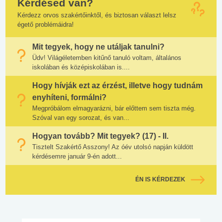
Kérdésed van?
Kérdezz orvos szakértőinktől, és biztosan választ lelsz
égető problémáidra!
Mit tegyek, hogy ne utáljak tanulni?
Üdv! Világéletemben kitűnő tanuló voltam, általános
iskolában és középiskolában is....
Hogy hívják ezt az érzést, illetve hogy tudnám
enyhíteni, formálni?
Megpróbálom elmagyarázni, bár előttem sem tiszta még.
Szóval van egy sorozat, és van...
Hogyan tovább? Mit tegyek? (17) - II.
Tisztelt Szakértő Asszony! Az óév utolsó napján küldött
kérdésemre január 9-én adott...
ÉN IS KÉRDEZEK