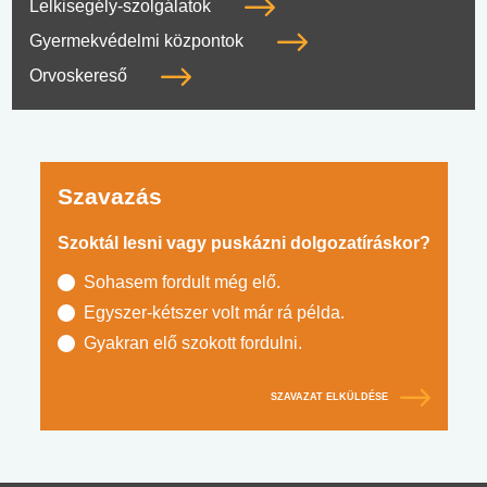
Lelkisegély-szolgálatok
Gyermekvédelmi központok
Orvoskereső
Szavazás
Szoktál lesni vagy puskázni dolgozatíráskor?
Sohasem fordult még elő.
Egyszer-kétszer volt már rá példa.
Gyakran elő szokott fordulni.
SZAVAZAT ELKÜLDÉSE