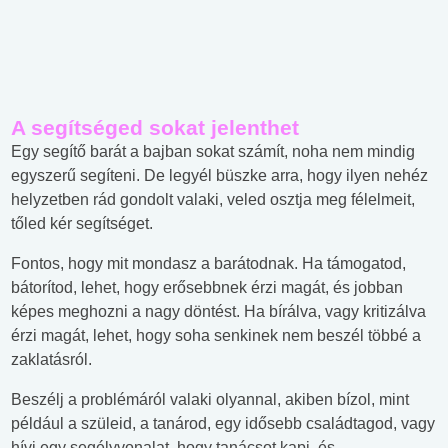
A segítséged sokat jelenthet
Egy segítő barát a bajban sokat számít, noha nem mindig
egyszerű segíteni. De legyél büszke arra, hogy ilyen nehéz
helyzetben rád gondolt valaki, veled osztja meg félelmeit,
tőled kér segítséget.
Fontos, hogy mit mondasz a barátodnak. Ha támogatod,
bátorítod, lehet, hogy erősebbnek érzi magát, és jobban
képes meghozni a nagy döntést. Ha bírálva, vagy kritizálva
érzi magát, lehet, hogy soha senkinek nem beszél többé a
zaklatásról.
Beszélj a problémáról valaki olyannal, akiben bízol, mint
például a szüleid, a tanárod, egy idősebb családtagod, vagy
hívj egy segélyvonalat, hogy tanácsot kapj, és