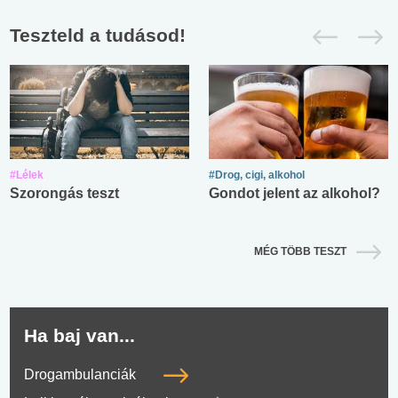
Teszteld a tudásod!
#Lélek
#Drog, cigi, alkohol
Szorongás teszt
Gondot jelent az alkohol?
MÉG TÖBB TESZT
Ha baj van...
Drogambulanciák