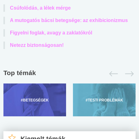
Csúfolódás, a lélek mérge
A mutogatós bácsi betegsége: az exhibicionizmus
Figyelni foglak, avagy a zaklatókról
Netezz biztonságosan!
Top témák
#BETEGSÉGEK
#TESTI PROBLÉMÁK
Kiemelt témák