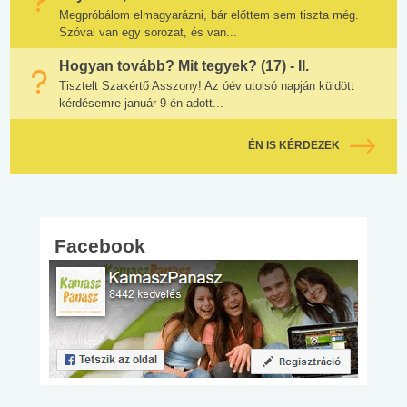
Megpróbálom elmagyarázni, bár előttem sem tiszta még.
Szóval van egy sorozat, és van...
Hogyan tovább? Mit tegyek? (17) - II.
Tisztelt Szakértő Asszony! Az óév utolsó napján küldött
kérdésemre január 9-én adott...
ÉN IS KÉRDEZEK
Facebook