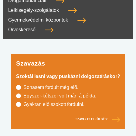
Drogambulanciák
Lelkisegély-szolgálatok
Gyermekvédelmi központok
Orvoskereső
Szavazás
Szoktál lesni vagy puskázni dolgozatíráskor?
Sohasem fordult még elő.
Egyszer-kétszer volt már rá példa.
Gyakran elő szokott fordulni.
SZAVAZAT ELKÜLDÉSE