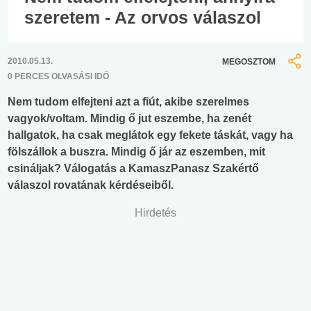
szeretem - Az orvos válaszol
2010.05.13.
MEGOSZTOM
0 PERCES OLVASÁSI IDŐ
Nem tudom elfejteni azt a fiút, akibe szerelmes
vagyok/voltam. Mindig ő jut eszembe, ha zenét
hallgatok, ha csak meglátok egy fekete táskát, vagy ha
fölszállok a buszra. Mindig ő jár az eszemben, mit
csináljak? Válogatás a KamaszPanasz Szakértő
válaszol rovatának kérdéseiből.
Hirdetés