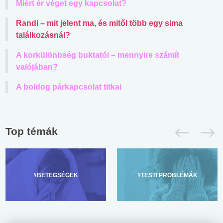
Miért ér véget egy kapcsolat?
Randi – mit jelent ma, és mitől több egy sima
találkozásnál?
A korkülönbség buktatói – mennyire számít
valójában?
A boldog párkapcsolat titkai
Top témák
#BETEGSÉGEK
#TESTI PROBLÉMÁK