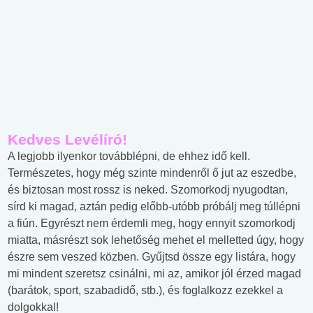
Kedves Levélíró!
A legjobb ilyenkor továbblépni, de ehhez idő kell.
Természetes, hogy még szinte mindenről ő jut az eszedbe,
és biztosan most rossz is neked. Szomorkodj nyugodtan,
sírd ki magad, aztán pedig előbb-utóbb próbálj meg túllépni
a fiún. Egyrészt nem érdemli meg, hogy ennyit szomorkodj
miatta, másrészt sok lehetőség mehet el melletted úgy, hogy
észre sem veszed közben. Gyűjtsd össze egy listára, hogy
mi mindent szeretsz csinálni, mi az, amikor jól érzed magad
(barátok, sport, szabadidő, stb.), és foglalkozz ezekkel a
dolgokkal!