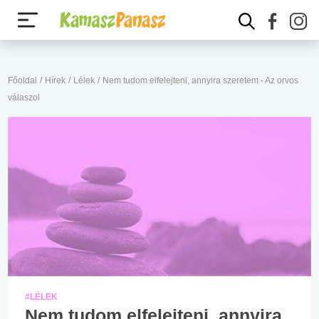
Főoldal
/
Hírek
/
Lélek
/
Nem tudom elfelejteni, annyira szeretem - Az orvos
válaszol
#LÉLEK
Nem tudom elfelejteni, annyira