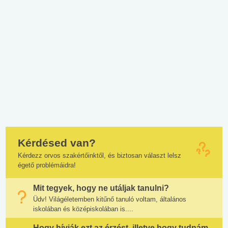
Kérdésed van?
Kérdezz orvos szakértőinktől, és biztosan választ lelsz
égető problémáidra!
Mit tegyek, hogy ne utáljak tanulni?
Üdv! Világéletemben kitűnő tanuló voltam, általános
iskolában és középiskolában is....
Hogy hívják ezt az érzést, illetve hogy tudnám