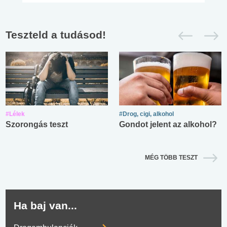
Teszteld a tudásod!
#Lélek
#Drog, cigi, alkohol
Szorongás teszt
Gondot jelent az alkohol?
MÉG TÖBB TESZT
Ha baj van...