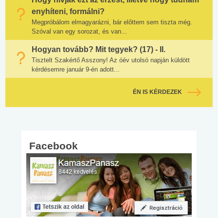
enyhíteni, formálni?
Megpróbálom elmagyarázni, bár előttem sem tiszta még.
Szóval van egy sorozat, és van...
Hogyan tovább? Mit tegyek? (17) - II.
Tisztelt Szakértő Asszony! Az óév utolsó napján küldött
kérdésemre január 9-én adott...
ÉN IS KÉRDEZEK
Facebook