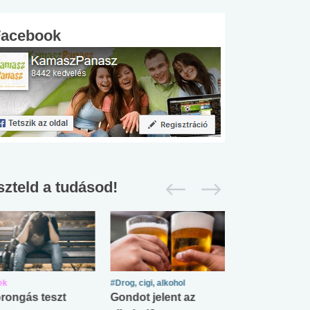
Facebook
szteld a tudásod!
ek
#Drog, cigi, alkohol
#Zöldövezet
rongás teszt
Gondot jelent az
Mekkora az ö