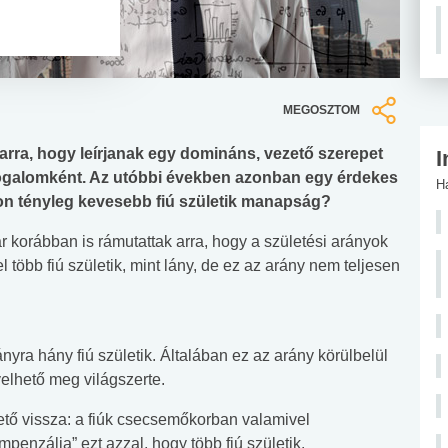
MEGOSZTOM
 arra, hogy leírjanak egy domináns, vezető szerepet
I
ett fogalomként. Az utóbbi években azonban egy érdekes
H
jon tényleg kevesebb fiú születik manapság?
 korábban is rámutattak arra, hogy a születési arányok
 több fiú születik, mint lány, de ez az arány nem teljesen
nyra hány fiú születik. Általában ez az arány körülbelül
gyelhető meg világszerte.
ető vissza: a fiúk csecsemőkorban valamivel
penzálja” ezt azzal, hogy több fiú születik.