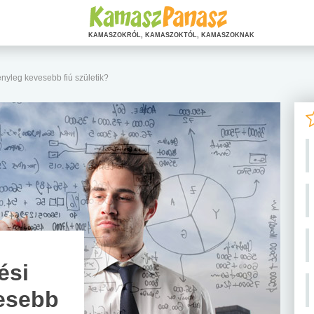
KAMASZOKRÓL, KAMASZOKTÓL, KAMASZOKNAK
ényleg kevesebb fiú születik?
ési
vesebb