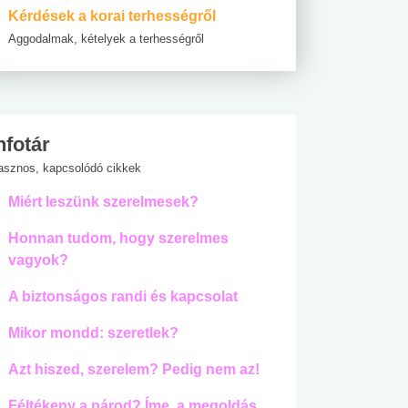
Kérdések a korai terhességről
Aggodalmak, kételyek a terhességről
nfotár
asznos, kapcsolódó cikkek
Miért leszünk szerelmesek?
Honnan tudom, hogy szerelmes
vagyok?
A biztonságos randi és kapcsolat
Mikor mondd: szeretlek?
Azt hiszed, szerelem? Pedig nem az!
Féltékeny a párod? Íme, a megoldás