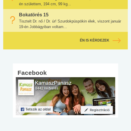
én születtem, 194 cm, 99 kg...
Bokatörés 15
Tisztelt Dr. nő / Dr. úr! Szurdokpüspökin élek, viszont január
19-én Jobbágyiban voltam...
ÉN IS KÉRDEZEK
Facebook