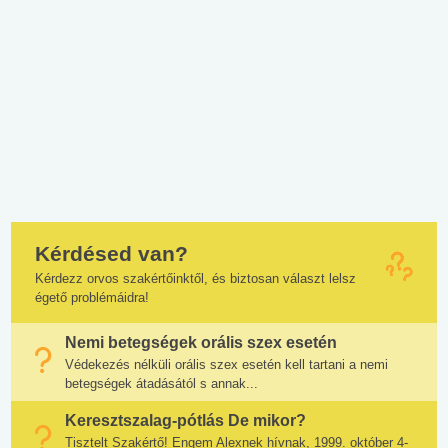
Kérdésed van?
Kérdezz orvos szakértőinktől, és biztosan választ lelsz
égető problémáidra!
Nemi betegségek orális szex esetén
Védekezés nélküli orális szex esetén kell tartani a nemi
betegségek átadásától s annak...
Keresztszalag-pótlás De mikor?
Tisztelt Szakértő! Engem Alexnek hívnak, 1999. október 4-