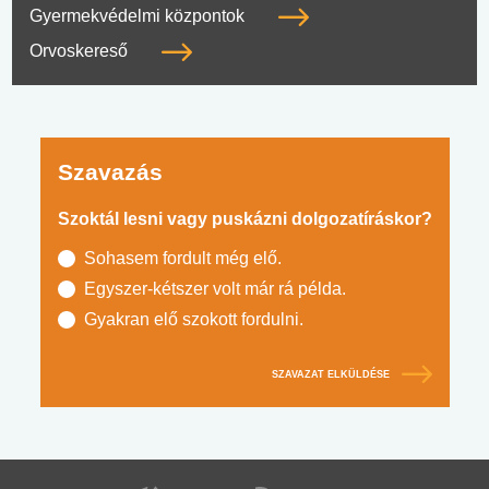
Gyermekvédelmi központok
Orvoskereső
Szavazás
Szoktál lesni vagy puskázni dolgozatíráskor?
Sohasem fordult még elő.
Egyszer-kétszer volt már rá példa.
Gyakran elő szokott fordulni.
SZAVAZAT ELKÜLDÉSE