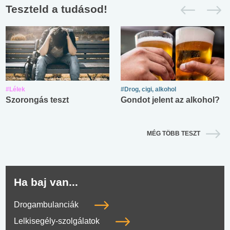
Teszteld a tudásod!
#Lélek
#Drog, cigi, alkohol
Szorongás teszt
Gondot jelent az alkohol?
MÉG TÖBB TESZT
Ha baj van...
Drogambulanciák
Lelkisegély-szolgálatok