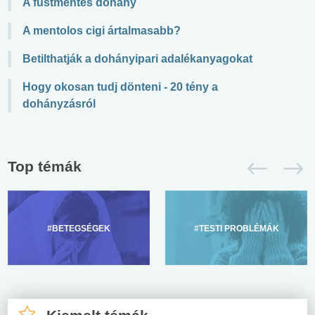
A füstmentes dohány
A mentolos cigi ártalmasabb?
Betilthatják a dohányipari adalékanyagokat
Hogy okosan tudj dönteni - 20 tény a
dohányzásról
Top témák
#BETEGSÉGEK
#TESTI PROBLÉMÁK