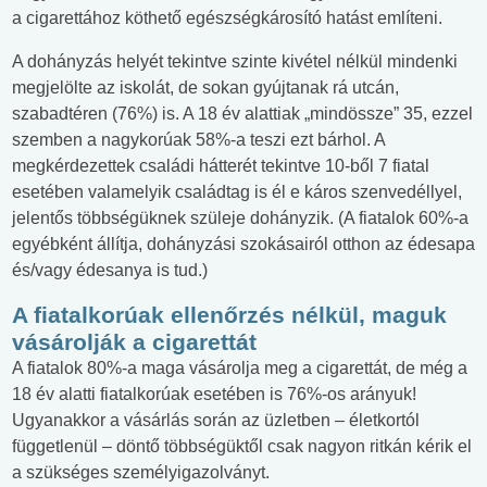
a cigarettához köthető egészségkárosító hatást említeni.
A dohányzás helyét tekintve szinte kivétel nélkül mindenki
megjelölte az iskolát, de sokan gyújtanak rá utcán,
szabadtéren (76%) is. A 18 év alattiak „mindössze” 35, ezzel
szemben a nagykorúak 58%-a teszi ezt bárhol. A
megkérdezettek családi hátterét tekintve 10-ből 7 fiatal
esetében valamelyik családtag is él e káros szenvedéllyel,
jelentős többségüknek szüleje dohányzik. (A fiatalok 60%-a
egyébként állítja, dohányzási szokásairól otthon az édesapa
és/vagy édesanya is tud.)
A fiatalkorúak ellenőrzés nélkül, maguk
vásárolják a cigarettát
A fiatalok 80%-a maga vásárolja meg a cigarettát, de még a
18 év alatti fiatalkorúak esetében is 76%-os arányuk!
Ugyanakkor a vásárlás során az üzletben – életkortól
függetlenül – döntő többségüktől csak nagyon ritkán kérik el
a szükséges személyigazolványt.