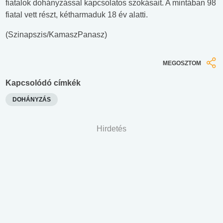
fiatalok dohányzással kapcsolatos szokásait. A mintában 98
fiatal vett részt, kétharmaduk 18 év alatti.
(Szinapszis/KamaszPanasz)
MEGOSZTOM
Kapcsolódó címkék
DOHÁNYZÁS
Hirdetés