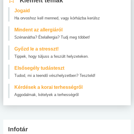
Kiemelt témák
Jogaid
Ha orvoshoz kell menned, vagy kórházba kerülsz
Mindent az allergiáról
Szénanátha? Ételallergia? Tudj meg többet!
Győzd le a stresszt!
Tippek, hogy túljuss a feszült helyzeteken.
Elsősegély tudásteszt
Tudod, mi a teendő vészhelyzetben? Teszteld!
Kérdések a korai terhességről
Aggodalmak, kételyek a terhességről
Infotár