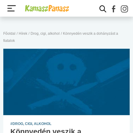
Főoldal
/
Hírek
/
Drog, cigi, alkohol
/
Könnyedén veszik a dohányzást a
fiatalok
#DROG, CIGI, ALKOHOL
Könnyedén veszik a