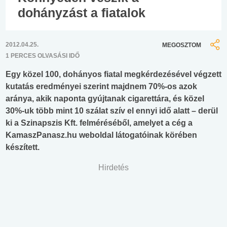
dohányzást a fiatalok
2012.04.25.
MEGOSZTOM
1 PERCES OLVASÁSI IDŐ
Egy közel 100, dohányos fiatal megkérdezésével végzett
kutatás eredményei szerint majdnem 70%-os azok
aránya, akik naponta gyújtanak cigarettára, és közel
30%-uk több mint 10 szálat szív el ennyi idő alatt – derül
ki a Szinapszis Kft. felméréséből, amelyet a cég a
KamaszPanasz.hu weboldal látogatóinak körében
készített.
Hirdetés