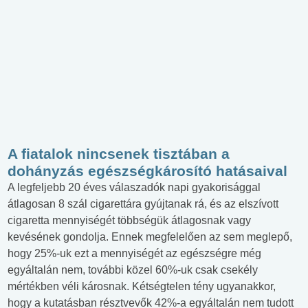
A fiatalok nincsenek tisztában a
dohányzás egészségkárosító hatásaival
A legfeljebb 20 éves válaszadók napi gyakorisággal
átlagosan 8 szál cigarettára gyújtanak rá, és az elszívott
cigaretta mennyiségét többségük átlagosnak vagy
kevésének gondolja. Ennek megfelelően az sem meglepő,
hogy 25%-uk ezt a mennyiségét az egészségre még
egyáltalán nem, további közel 60%-uk csak csekély
mértékben véli károsnak. Kétségtelen tény ugyanakkor,
hogy a kutatásban résztvevők 42%-a egyáltalán nem tudott