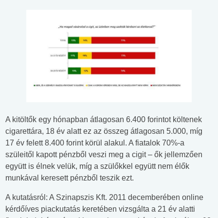
A kitöltők egy hónapban átlagosan 6.400 forintot költenek
cigarettára, 18 év alatt ez az összeg átlagosan 5.000, míg
17 év felett 8.400 forint körül alakul. A fiatalok 70%-a
szüleitől kapott pénzből veszi meg a cigit – ők jellemzően
együtt is élnek velük, míg a szülőkkel együtt nem élők
munkával keresett pénzből teszik ezt.
A kutatásról: A Szinapszis Kft. 2011 decemberében online
kérdőíves piackutatás keretében vizsgálta a 21 év alatti