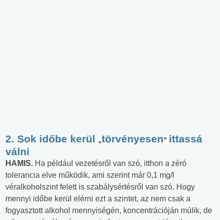
2. Sok időbe kerül
törvényesen
ittassá
„
”
válni
HAMIS.
Ha például vezetésről van szó, itthon a zéró
tolerancia elve működik, ami szerint már 0,1 mg/l
véralkoholszint felett is szabálysértésről van szó. Hogy
mennyi időbe kerül elérni ezt a szintet, az nem csak a
fogyasztott alkohol mennyiségén, koncentrációján múlik, de