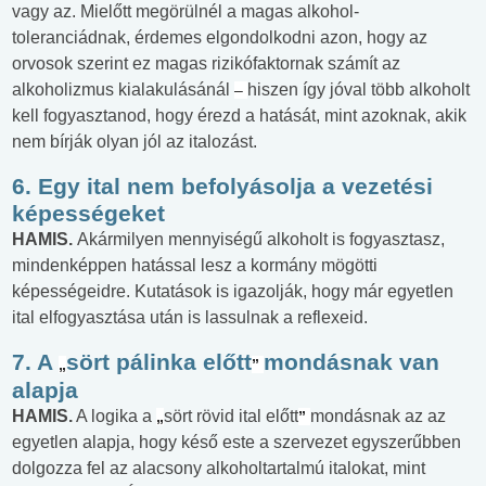
vagy az. Mielőtt megörülnél a magas alkohol-
toleranciádnak, érdemes elgondolkodni azon, hogy az
orvosok szerint ez magas rizikófaktornak számít az
alkoholizmus kialakulásánál
hiszen így jóval több alkoholt
–
kell fogyasztanod, hogy érezd a hatását, mint azoknak, akik
nem bírják olyan jól az italozást.
6. Egy ital nem befolyásolja a vezetési
képességeket
HAMIS.
Akármilyen mennyiségű alkoholt is fogyasztasz,
mindenképpen hatással lesz a kormány mögötti
képességeidre. Kutatások is igazolják, hogy már egyetlen
ital elfogyasztása után is lassulnak a reflexeid.
7. A
sört pálinka előtt
mondásnak van
„
”
alapja
HAMIS.
A logika a
sört rövid ital előtt
mondásnak az az
„
”
egyetlen alapja, hogy késő este a szervezet egyszerűbben
dolgozza fel az alacsony alkoholtartalmú italokat, mint