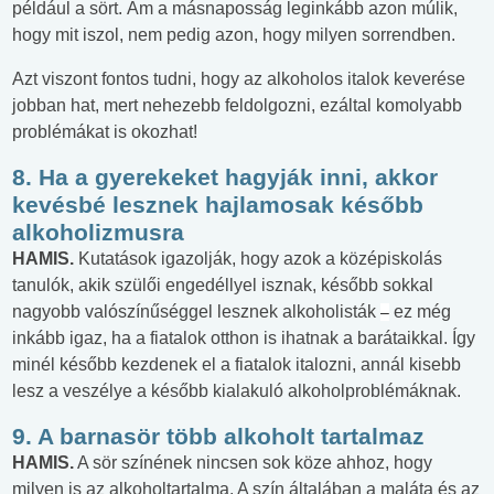
például a sört. Ám a másnaposság leginkább azon múlik,
hogy mit iszol, nem pedig azon, hogy milyen sorrendben.
Azt viszont fontos tudni, hogy az alkoholos italok keverése
jobban hat, mert nehezebb feldolgozni, ezáltal komolyabb
problémákat is okozhat!
8. Ha a gyerekeket hagyják inni, akkor
kevésbé lesznek hajlamosak később
alkoholizmusra
HAMIS.
Kutatások igazolják, hogy azok a középiskolás
tanulók, akik szülői engedéllyel isznak, később sokkal
nagyobb valószínűséggel lesznek alkoholisták
ez még
–
inkább igaz, ha a fiatalok otthon is ihatnak a barátaikkal. Így
minél később kezdenek el a fiatalok italozni, annál kisebb
lesz a veszélye a később kialakuló alkoholproblémáknak.
9. A barnasör több alkoholt tartalmaz
HAMIS.
A sör színének nincsen sok köze ahhoz, hogy
milyen is az alkoholtartalma. A szín általában a maláta és az