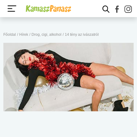
Főoldal
/
Hírek
/
Drog, cigi, alkohol
/
14 tény az ivászatról