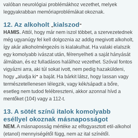
valóban neurológiai problémákhoz vezethet, melyek
leggyakrabban memóriaproblémákat okoznak.
12. Az alkoholt
kialszod
„
”
HAMIS.
Attól, hogy már nem iszol többet, a szervezetednek
még ugyanúgy fel kell dolgoznia az addig megivott alkoholt,
így akár alkoholmérgezés is kialakulhat. Ha valaki elalszik
egy komolyabb ivászat után, félrenyelheti a saját hányását
álmában, és ez fulladásos halálhoz vezethet. Szóval fontos
vigyázni arra, aki túl sokat ivott, nem pedig hazaküldeni,
hogy
aludja ki
a baját. Ha bárkit látsz, hogy lassan vagy
„
”
természetellenesen lélegzik, vagy kék/sápadt a bőre,
esetleg nem tudod felébreszteni, akkor azonnal hívd a
mentőket (104) vagy a 112-t.
13. A sötét színű italok komolyabb
eséllyel okoznak másnaposságot
NEM.
A másnaposság mértéke az elfogyasztott etil-alkohol
(etanol) mennyiségétől függ, nem az ital színétől.