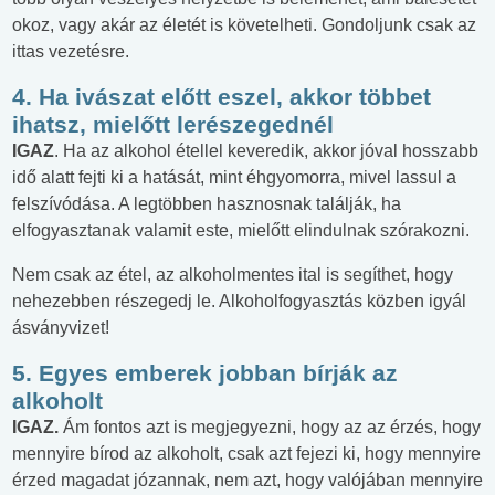
okoz, vagy akár az életét is követelheti. Gondoljunk csak az
ittas vezetésre.
4. Ha ivászat előtt eszel, akkor többet
ihatsz, mielőtt lerészegednél
IGAZ
. Ha az alkohol étellel keveredik, akkor jóval hosszabb
idő alatt fejti ki a hatását, mint éhgyomorra, mivel lassul a
felszívódása. A legtöbben hasznosnak találják, ha
elfogyasztanak valamit este, mielőtt elindulnak szórakozni.
Nem csak az étel, az alkoholmentes ital is segíthet, hogy
nehezebben részegedj le. Alkoholfogyasztás közben igyál
ásványvizet!
5. Egyes emberek jobban bírják az
alkoholt
IGAZ.
Ám fontos azt is megjegyezni, hogy az az érzés, hogy
mennyire bírod az alkoholt, csak azt fejezi ki, hogy mennyire
érzed magadat józannak, nem azt, hogy valójában mennyire