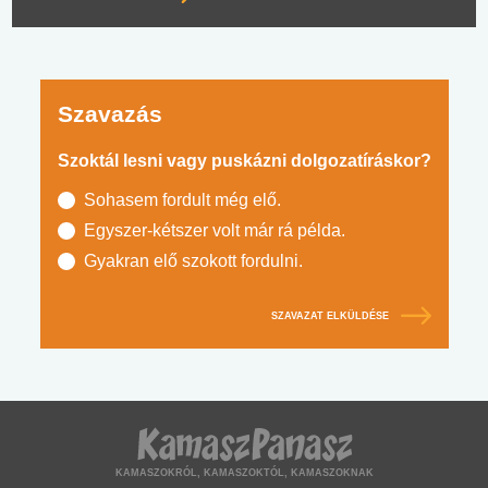
Szavazás
Szoktál lesni vagy puskázni dolgozatíráskor?
Sohasem fordult még elő.
Egyszer-kétszer volt már rá példa.
Gyakran elő szokott fordulni.
SZAVAZAT ELKÜLDÉSE
KAMASZOKRÓL, KAMASZOKTÓL, KAMASZOKNAK