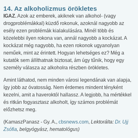
14. Az alkoholizmus örökletes
IGAZ.
Azok az emberek, akiknek van alkohol- (vagy
drogproblémákkal) küzdő rokonuk, azoknál nagyobb az
esély ezen problémák kialakulására. Minél több és
közelebbi ilyen rokona van, annál nagyobb a kockázat. A
kockázat még nagyobb, ha ezen rokonok ugyanolyan
neműek, mint az érintett. Hogyan lehetséges ez? Még a
kutatók sem állíthatnak biztosat, ám úgy tűnik, hogy egy
személy válasza az alkoholra részben örökletes.
Amint láthatod, nem minden városi legendának van alapja,
így jobb az óvatosság. Nem érdemes mindent tényként
kezelni, amit a haveroktól hallassz. A legjobb, ha mértékkel
és ritkán fogyasztasz alkoholt, így számos problémát
előzhetsz meg.
(KamaszPanasz - Gy. A.,
cbsnews.com
,
Lektorálta:
Dr. Ujj
Zsófia
, belgyógyász, hematológus)