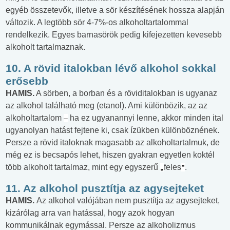
egyéb összetevők, illetve a sör készítésének hossza alapján
változik. A legtöbb sör 4-7%-os alkoholtartalommal
rendelkezik. Egyes barnasörök pedig kifejezetten kevesebb
alkoholt tartalmaznak.
10. A rövid italokban lévő alkohol sokkal
erősebb
HAMIS.
A sörben, a borban és a röviditalokban is ugyanaz
az alkohol található meg (etanol). Ami különbözik, az az
alkoholtartalom
ha ez ugyanannyi lenne, akkor minden ital
–
ugyanolyan hatást fejtene ki, csak ízükben különböznének.
Persze a rövid italoknak magasabb az alkoholtartalmuk, de
még ez is becsapós lehet, hiszen gyakran egyetlen koktél
több alkoholt tartalmaz, mint egy egyszerű
feles
.
„
”
11. Az alkohol pusztítja az agysejteket
HAMIS.
Az alkohol valójában nem pusztítja az agysejteket,
kizárólag arra van hatással, hogy azok hogyan
kommunikálnak egymással. Persze az alkoholizmus