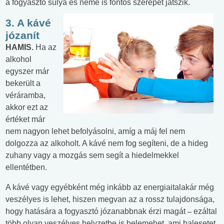
a fogyasztó súlya és neme is fontos szerepet játszik.
3. A kávé
józanít
HAMIS.
Ha az
alkohol
egyszer már
bekerült a
véráramba,
akkor ezt az
értéket már
nem nagyon lehet befolyásolni, amíg a máj fel nem
dolgozza az alkoholt. A kávé nem fog segíteni, de a hideg
zuhany vagy a mozgás sem segít a hiedelmekkel
ellentétben.
A kávé vagy egyébként még inkább az energiaitalakár még
veszélyes is lehet, hiszen megvan az a rossz tulajdonsága,
hogy hatására a fogyasztó józanabbnak érzi magát
ezáltal
–
több olyan veszélyes helyzetbe is belemehet, ami balesetet