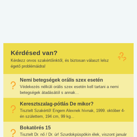
Kérdésed van?
Kérdezz orvos szakértőinktől, és biztosan választ lelsz
égető problémáidra!
Nemi betegségek orális szex esetén
Védekezés nélküli orális szex esetén kell tartani a nemi
betegségek átadásától s annak...
Keresztszalag-pótlás De mikor?
Tisztelt Szakértő! Engem Alexnek hívnak, 1999. október 4-
én születtem, 194 cm, 99 kg...
Bokatörés 15
Tisztelt Dr. nő / Dr. úr! Szurdokpüspökin élek, viszont január