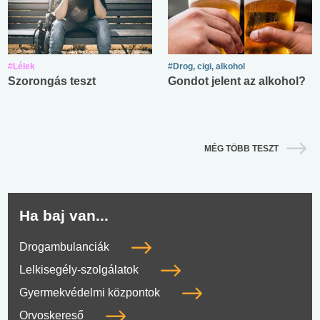
#Lélek
#Drog, cigi, alkohol
Szorongás teszt
Gondot jelent az alkohol?
MÉG TÖBB TESZT
Ha baj van...
Drogambulanciák
Lelkisegély-szolgálatok
Gyermekvédelmi központok
Orvoskereső