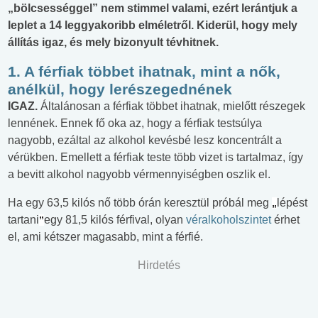
„bölcsességgel” nem stimmel valami, ezért lerántjuk a
leplet a 14 leggyakoribb elméletről. Kiderül, hogy mely
állítás igaz, és mely bizonyult tévhitnek.
1. A férfiak többet ihatnak, mint a nők,
anélkül, hogy lerészegednének
IGAZ.
Általánosan a férfiak többet ihatnak, mielőtt részegek
lennének. Ennek fő oka az, hogy a férfiak testsúlya
nagyobb, ezáltal az alkohol kevésbé lesz koncentrált a
vérükben. Emellett a férfiak teste több vizet is tartalmaz, így
a bevitt alkohol nagyobb vérmennyiségben oszlik el.
Ha egy 63,5 kilós nő több órán keresztül próbál meg
lépést
„
tartani
egy 81,5 kilós férfival, olyan
véralkoholszintet
érhet
”
el, ami kétszer magasabb, mint a férfié.
Hirdetés