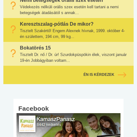
Nemi betegségek orális szex esetén
Védekezés nélküli orális szex esetén kell tartani a nemi
betegségek átadásától s annak...
Keresztszalag-pótlás De mikor?
Tisztelt Szakértő! Engem Alexnek hívnak, 1999. október 4-
én születtem, 194 cm, 99 kg...
Bokatörés 15
Tisztelt Dr. nő / Dr. úr! Szurdokpüspökin élek, viszont január
19-én Jobbágyiban voltam...
ÉN IS KÉRDEZEK
Facebook