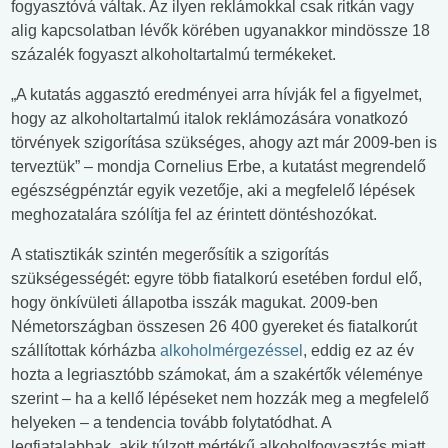
fogyasztóvá váltak. Az ilyen reklámokkal csak ritkán vagy
alig kapcsolatban lévők körében ugyanakkor mindössze 18
százalék fogyaszt alkoholtartalmú termékeket.
„A kutatás aggasztó eredményei arra hívják fel a figyelmet,
hogy az alkoholtartalmú italok reklámozására vonatkozó
törvények szigorítása szükséges, ahogy azt már 2009-ben is
terveztük” – mondja Cornelius Erbe, a kutatást megrendelő
egészségpénztár egyik vezetője, aki a megfelelő lépések
meghozatalára szólítja fel az érintett döntéshozókat.
A statisztikák szintén megerősítik a szigorítás
szükségességét: egyre több fiatalkorú esetében fordul elő,
hogy önkívületi állapotba isszák magukat. 2009-ben
Németországban összesen 26 400 gyereket és fiatalkorút
szállítottak kórházba
alkoholmérgezéssel
, eddig ez az év
hozta a legriasztóbb számokat, ám a szakértők véleménye
szerint – ha a kellő lépéseket nem hozzák meg a megfelelő
helyeken – a tendencia tovább folytatódhat. A
legfiatalabbak, akik túlzott mértékű alkoholfogyasztás miatt