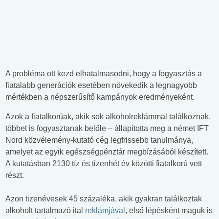
A probléma ott kezd elhatalmasodni, hogy a fogyasztás a
fiatalabb generációk esetében növekedik a legnagyobb
mértékben a népszerűsítő kampányok eredményeként.
Azok a fiatalkorúak, akik sok alkoholreklámmal találkoznak,
többet is fogyasztanak belőle – állapította meg a német IFT
Nord közvélemény-kutató cég legfrissebb tanulmánya,
amelyet az egyik egészségpénztár megbízásából készített.
A kutatásban 2130 tíz és tizenhét év közötti fiatalkorú vett
részt.
Azon tizenévesek 45 százaléka, akik gyakran találkoztak
alkoholt tartalmazó ital
reklámjával
, első lépésként maguk is