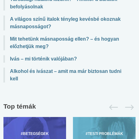
befolyásolnak
A világos színű italok tényleg kevésbé okoznak
másnaposságot?
Mit tehetünk másnaposság ellen? – és hogyan
előzhetjük meg?
Ivás – mi történik valójában?
Alkohol és ivászat – amit ma már biztosan tudni
kell
Top témák
#BETEGSÉGEK
#TESTI PROBLÉMÁK