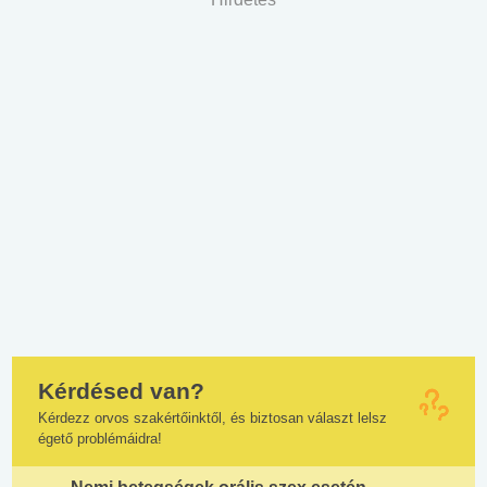
Kérdésed van?
Kérdezz orvos szakértőinktől, és biztosan választ lelsz
égető problémáidra!