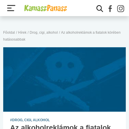
Főoldal
/
Hírek
/
Drog, cigi, alkohol
/
Az alkoholreklámok a fiatalok körében
hatásosabbak
#DROG, CIGI, ALKOHOL
Az alkoholreklámok a fiatalok