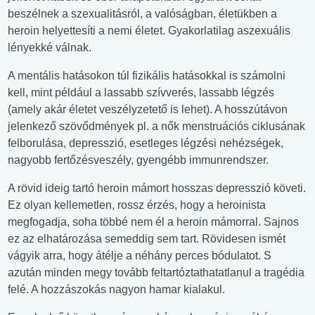
beszélnek a szexualitásról, a valóságban, életükben a
heroin helyettesíti a nemi életet. Gyakorlatilag aszexuális
lényekké válnak.
A mentális hatásokon túl fizikális hatásokkal is számolni
kell, mint például a lassabb szívverés, lassabb légzés
(amely akár életet veszélyzetető is lehet). A hosszútávon
jelenkező szövődmények pl. a nők menstruációs ciklusának
felborulása, depresszió, esetleges légzési nehézségek,
nagyobb fertőzésveszély, gyengébb immunrendszer.
A rövid ideig tartó heroin mámort hosszas depresszió követi.
Ez olyan kellemetlen, rossz érzés, hogy a heroinista
megfogadja, soha többé nem él a heroin mámorral. Sajnos
ez az elhatározása semeddig sem tart. Rövidesen ismét
vágyik arra, hogy átélje a néhány perces bódulatot. S
azután minden megy tovább feltartóztathatatlanul a tragédia
felé. A hozzászokás nagyon hamar kialakul.