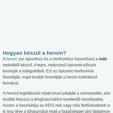
Hogyan készül a heroin?
A
heroin
(az ópiumhoz és a morfiumhoz hasonlóan) a
mák
nedvéből készül. A tejes, nedvszerű ópiumot először
kivonják a mákgubóból. Ezt az ópiumot morfiummá
finomítják, majd tovább finomítják a heroin különböző
formáivá.
A heroint legtöbbször injekcióval juttatják a szervezetbe, ami
tovább fokozza a droghasználóra leselkedő veszélyeket,
hiszen a használója az AIDS‑nek vagy más fertőzéseknek is
ki lesz téve a tűhasználat miatt a függőséggel járó fájdalmon