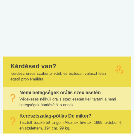
Kérdésed van?
Kérdezz orvos szakértőinktől, és biztosan választ lelsz
égető problémáidra!
Nemi betegségek orális szex esetén
Védekezés nélküli orális szex esetén kell tartani a nemi
betegségek átadásától s annak...
Keresztszalag-pótlás De mikor?
Tisztelt Szakértő! Engem Alexnek hívnak, 1999. október 4-
én születtem, 194 cm, 99 kg...