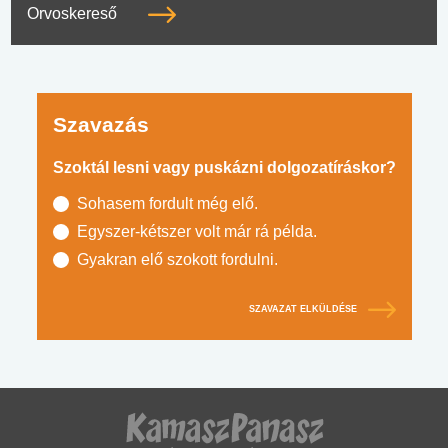
Orvoskereső
Szavazás
Szoktál lesni vagy puskázni dolgozatíráskor?
Sohasem fordult még elő.
Egyszer-kétszer volt már rá példa.
Gyakran elő szokott fordulni.
SZAVAZAT ELKÜLDÉSE