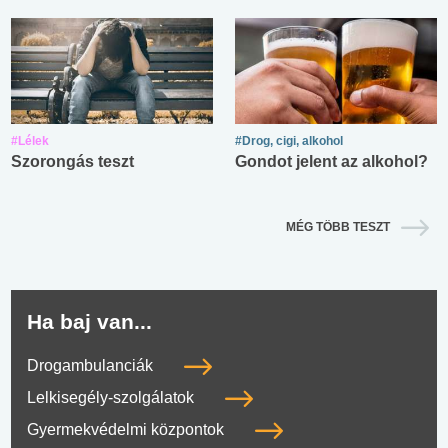
#Lélek
#Drog, cigi, alkohol
Szorongás teszt
Gondot jelent az alkohol?
MÉG TÖBB TESZT
Ha baj van...
Drogambulanciák
Lelkisegély-szolgálatok
Gyermekvédelmi központok