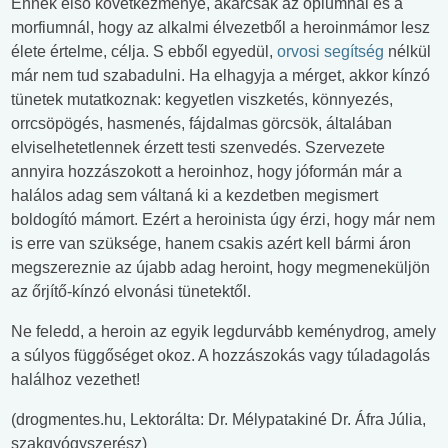
Ennek első következménye, akárcsak az ópiumnál és a
morfiumnál, hogy az alkalmi élvezetből a heroinmámor lesz
élete értelme, célja. S ebből egyedül,
orvosi segítség
nélkül
már nem tud szabadulni. Ha elhagyja a mérget, akkor kínzó
tünetek mutatkoznak: kegyetlen viszketés, könnyezés,
orrcsöpögés, hasmenés, fájdalmas görcsök, általában
elviselhetetlennek érzett testi szenvedés. Szervezete
annyira hozzászokott a heroinhoz, hogy jóformán már a
halálos adag sem váltaná ki a kezdetben megismert
boldogító mámort. Ezért a heroinista úgy érzi, hogy már nem
is erre van szüksége, hanem csakis azért kell bármi áron
megszereznie az újabb adag heroint, hogy megmeneküljön
az őrjítő-kínzó elvonási tünetektől.
Ne feledd, a heroin az egyik legdurvább keménydrog, amely
a súlyos függőséget okoz. A hozzászokás vagy túladagolás
halálhoz vezethet!
(drogmentes.hu, Lektorálta: Dr. Mélypatakiné Dr. Áfra Júlia,
szakgyógyszerész)