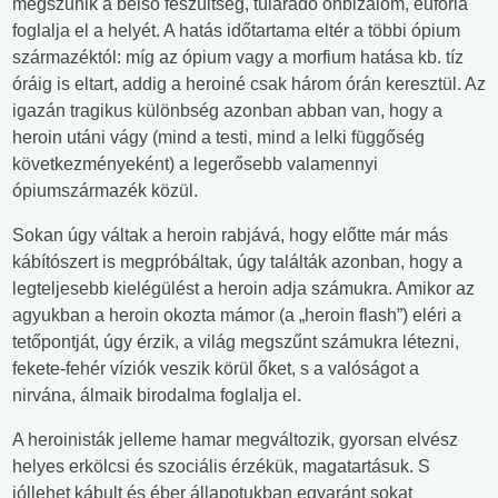
megszűnik a belső feszültség, túláradó önbizalom, eufória
foglalja el a helyét. A hatás időtartama eltér a többi ópium
származéktól: míg az ópium vagy a morfium hatása kb. tíz
óráig is eltart, addig a heroiné csak három órán keresztül. Az
igazán tragikus különbség azonban abban van, hogy a
heroin utáni vágy (mind a testi, mind a lelki függőség
következményeként) a legerősebb valamennyi
ópiumszármazék közül.
Sokan úgy váltak a heroin rabjává, hogy előtte már más
kábítószert is megpróbáltak, úgy találták azonban, hogy a
legteljesebb kielégülést a heroin adja számukra. Amikor az
agyukban a heroin okozta mámor (a „heroin flash”) eléri a
tetőpontját, úgy érzik, a világ megszűnt számukra létezni,
fekete-fehér víziók veszik körül őket, s a valóságot a
nirvána, álmaik birodalma foglalja el.
A heroinisták jelleme hamar megváltozik, gyorsan elvész
helyes erkölcsi és szociális érzékük, magatartásuk. S
jóllehet kábult és éber állapotukban egyaránt sokat