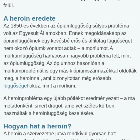
felül.
A heroin eredete
Az 1850-es években az ópiumfüggőség súlyos probléma
volt az Egyesült Államokban. Ennek megoldásaképp az
ópiumfüggőknek egy kevésbé erős és állítólag függőséget
nem okozó ópiumkivonatot adtak – a morfiumot. A
morfiumfüggőség hamarosan nagyobb probléma lett, mint
az ópiumfüggőség. Az ópiumhoz hasonlóan a
morfiumproblémát is egy másik ópiumszármazékkal oldották
meg, a heroinnal, ami bizonyítottan még erősebb
függőséget
okoz, mint a morfium.
A heroinprobléma egy újabb pótlékot eredményezett – a ma
metadonként ismert drogot, amelyet széles körben
használtak a heroinfüggőség kezelésére.
Hogyan hat a heroin?
A heroin a szervezetbe jutva rendkívül gyorsan hat: