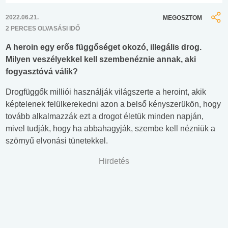
2022.06.21.
MEGOSZTOM
2 PERCES OLVASÁSI IDŐ
A heroin egy erős függőséget okozó, illegális drog.
Milyen veszélyekkel kell szembenéznie annak, aki
fogyasztóvá válik?
Drogfüggők milliói használják világszerte a heroint, akik
képtelenek felülkerekedni azon a belső kényszerükön, hogy
tovább alkalmazzák ezt a drogot életük minden napján,
mivel tudják, hogy ha abbahagyják, szembe kell nézniük a
szörnyű elvonási tünetekkel.
Hirdetés