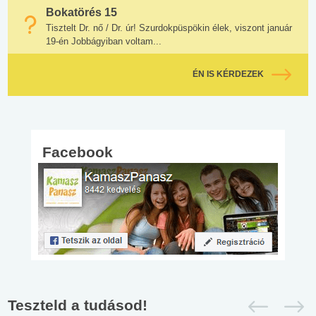
Bokatörés 15
Tisztelt Dr. nő / Dr. úr! Szurdokpüspökin élek, viszont január
19-én Jobbágyiban voltam...
ÉN IS KÉRDEZEK
Facebook
Teszteld a tudásod!