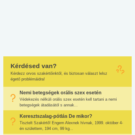
Kérdésed van?
Kérdezz orvos szakértőinktől, és biztosan választ lelsz
égető problémáidra!
Nemi betegségek orális szex esetén
Védekezés nélküli orális szex esetén kell tartani a nemi
betegségek átadásától s annak...
Keresztszalag-pótlás De mikor?
Tisztelt Szakértő! Engem Alexnek hívnak, 1999. október 4-
én születtem, 194 cm, 99 kg...