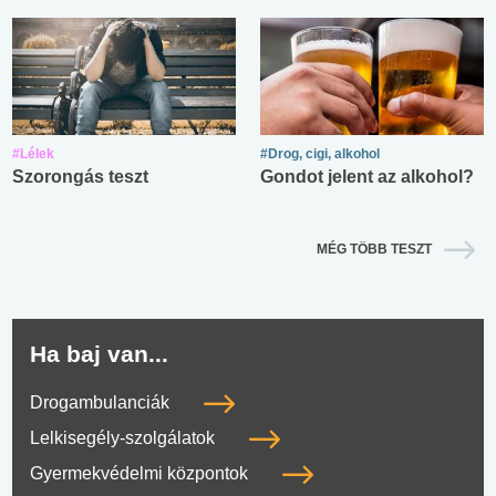
#Lélek
#Drog, cigi, alkohol
Szorongás teszt
Gondot jelent az alkohol?
MÉG TÖBB TESZT
Ha baj van...
Drogambulanciák
Lelkisegély-szolgálatok
Gyermekvédelmi központok