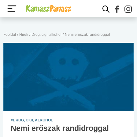
Főoldal
/
Hírek
/
Drog, cigi, alkohol
/
Nemi erőszak randidroggal
#DROG, CIGI, ALKOHOL
Nemi erőszak randidroggal