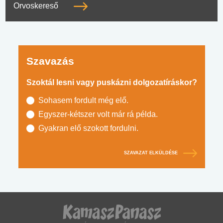
Orvoskereső
Szavazás
Szoktál lesni vagy puskázni dolgozatíráskor?
Sohasem fordult még elő.
Egyszer-kétszer volt már rá példa.
Gyakran elő szokott fordulni.
SZAVAZAT ELKÜLDÉSE