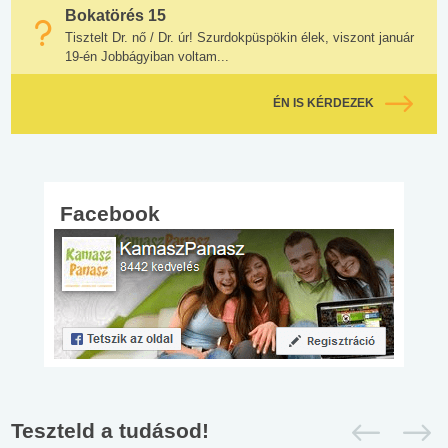
Bokatörés 15
Tisztelt Dr. nő / Dr. úr! Szurdokpüspökin élek, viszont január
19-én Jobbágyiban voltam...
ÉN IS KÉRDEZEK
Facebook
Teszteld a tudásod!