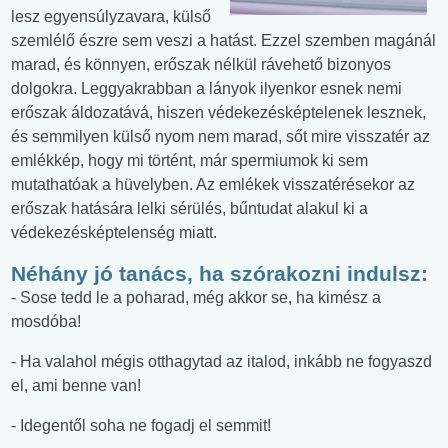
lesz egyensúlyzavara, külső
szemlélő észre sem veszi a hatást. Ezzel szemben magánál
marad, és könnyen, erőszak nélkül rávehető bizonyos
dolgokra. Leggyakrabban a lányok ilyenkor esnek nemi
erőszak áldozatává, hiszen védekezésképtelenek lesznek,
és semmilyen külső nyom nem marad, sőt mire visszatér az
emlékkép, hogy mi történt, már spermiumok ki sem
mutathatóak a hüvelyben. Az emlékek visszatérésekor az
erőszak hatására lelki sérülés, bűntudat alakul ki a
védekezésképtelenség miatt.
Néhány jó tanács, ha szórakozni indulsz:
- Sose tedd le a poharad, még akkor se, ha kimész a
mosdóba!
- Ha valahol mégis otthagytad az italod, inkább ne fogyaszd
el, ami benne van!
- Idegentől soha ne fogadj el semmit!