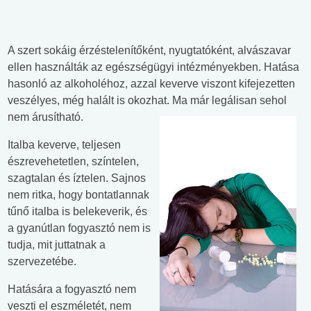
A szert sokáig érzéstelenítőként, nyugtatóként, alvászavar
ellen használták az egészségügyi intézményekben. Hatása
hasonló az alkoholéhoz, azzal keverve viszont kifejezetten
veszélyes, még halált is okozhat. Ma már legálisan sehol
nem árusítható.
Italba keverve, teljesen
észrevehetetlen, színtelen,
szagtalan és íztelen. Sajnos
nem ritka, hogy bontatlannak
tűnő italba is belekeverik, és
a gyanútlan fogyasztó nem is
tudja, mit juttatnak a
szervezetébe.
Hatására a fogyasztó nem
veszti el eszméletét, nem