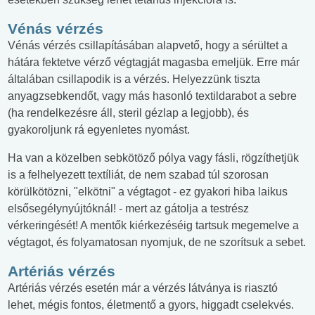
Vénás vérzés
Vénás vérzés csillapításában alapvető, hogy a sérültet a
hátára fektetve vérző végtagját magasba emeljük. Erre már
általában csillapodik is a vérzés. Helyezzünk tiszta
anyagzsebkendőt, vagy más hasonló textildarabot a sebre
(ha rendelkezésre áll, steril gézlap a legjobb), és
gyakoroljunk rá egyenletes nyomást.
Ha van a közelben sebkötöző pólya vagy fásli, rögzíthetjük
is a felhelyezett textíliát, de nem szabad túl szorosan
körülkötözni, "elkötni" a végtagot - ez gyakori hiba laikus
elsősegélynyújtóknál! - mert az gátolja a testrész
vérkeringését! A mentők kiérkezéséig tartsuk megemelve a
végtagot, és folyamatosan nyomjuk, de ne szorítsuk a sebet.
Artériás vérzés
Artériás vérzés esetén már a vérzés látványa is riasztó
lehet, mégis fontos, életmentő a gyors, higgadt cselekvés.