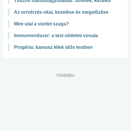
Tüszős mandulagyulladás: tünetek, kezelés
Az orrvérzés okai, kezelése és megelőzése
Mire utal a vizelet szaga?
Immunrendszer: a test védelmi vonala
Progéria: kamasz lélek idős testben
Hirdetés