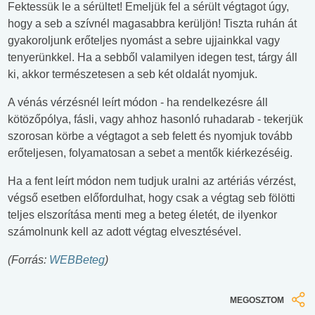
Fektessük le a sérültet! Emeljük fel a sérült végtagot úgy,
hogy a seb a szívnél magasabbra kerüljön! Tiszta ruhán át
gyakoroljunk erőteljes nyomást a sebre ujjainkkal vagy
tenyerünkkel. Ha a sebből valamilyen idegen test, tárgy áll
ki, akkor természetesen a seb két oldalát nyomjuk.
A vénás vérzésnél leírt módon - ha rendelkezésre áll
kötözőpólya, fásli, vagy ahhoz hasonló ruhadarab - tekerjük
szorosan körbe a végtagot a seb felett és nyomjuk tovább
erőteljesen, folyamatosan a sebet a mentők kiérkezéséig.
Ha a fent leírt módon nem tudjuk uralni az artériás vérzést,
végső esetben előfordulhat, hogy csak a végtag seb fölötti
teljes elszorítása menti meg a beteg életét, de ilyenkor
számolnunk kell az adott végtag elvesztésével.
(Forrás:
WEBBeteg
)
MEGOSZTOM