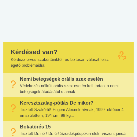
Kérdésed van?
Kérdezz orvos szakértőinktől, és biztosan választ lelsz
égető problémáidra!
Nemi betegségek orális szex esetén
Védekezés nélküli orális szex esetén kell tartani a nemi
betegségek átadásától s annak...
Keresztszalag-pótlás De mikor?
Tisztelt Szakértő! Engem Alexnek hívnak, 1999. október 4-
én születtem, 194 cm, 99 kg...
Bokatörés 15
Tisztelt Dr. nő / Dr. úr! Szurdokpüspökin élek, viszont január