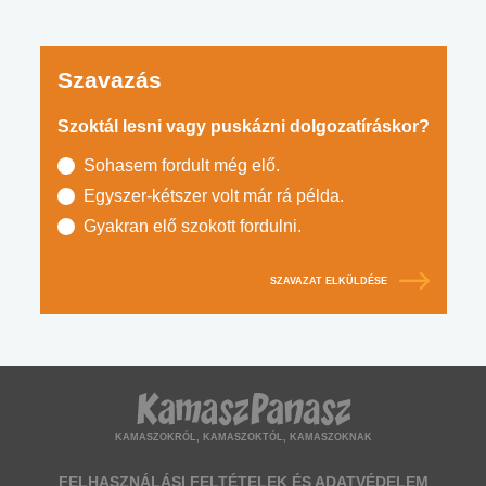
Szavazás
Szoktál lesni vagy puskázni dolgozatíráskor?
Sohasem fordult még elő.
Egyszer-kétszer volt már rá példa.
Gyakran elő szokott fordulni.
SZAVAZAT ELKÜLDÉSE
KAMASZOKRÓL, KAMASZOKTÓL, KAMASZOKNAK
FELHASZNÁLÁSI FELTÉTELEK ÉS ADATVÉDELEM