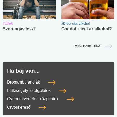
#Lélek
#Drog, cigi, alkohol
Szorongás teszt
Gondot jelent az alkohol?
MÉG TÖBB TESZT
Ha baj van...
Drogambulanciák
Lelkisegély-szolgálatok
Gyermekvédelmi központok
Orvoskereső