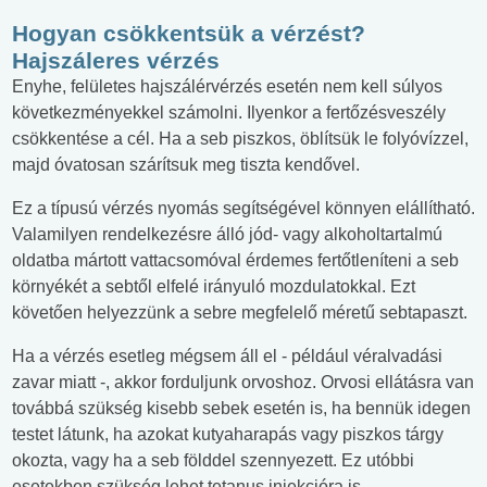
Hogyan csökkentsük a vérzést?
Hajszáleres vérzés
Enyhe, felületes hajszálérvérzés esetén nem kell súlyos
következményekkel számolni. Ilyenkor a fertőzésveszély
csökkentése a cél. Ha a seb piszkos, öblítsük le folyóvízzel,
majd óvatosan szárítsuk meg tiszta kendővel.
Ez a típusú vérzés nyomás segítségével könnyen elállítható.
Valamilyen rendelkezésre álló jód- vagy alkoholtartalmú
oldatba mártott vattacsomóval érdemes fertőtleníteni a seb
környékét a sebtől elfelé irányuló mozdulatokkal. Ezt
követően helyezzünk a sebre megfelelő méretű sebtapaszt.
Ha a vérzés esetleg mégsem áll el - például véralvadási
zavar miatt -, akkor forduljunk orvoshoz. Orvosi ellátásra van
továbbá szükség kisebb sebek esetén is, ha bennük idegen
testet látunk, ha azokat kutyaharapás vagy piszkos tárgy
okozta, vagy ha a seb földdel szennyezett. Ez utóbbi
esetekben szükség lehet tetanus injekcióra is.