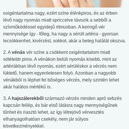
oxigéntartalma nagy, ezért színe élénkpiros, és az érben
lévő nagy nyomás miatt spriccelve távozik a sebből a
szívműködéssel egyidejű ritmusban. A keringő vér
mennyisége így - főleg, ha nagy a sérült artéria - gyorsan
lecsökkenhet, kivérzést, sokkot, akár a beteg halálát okozva.
2. A
vénás
vér színe a csökkent oxigéntartalom miatt
sötétebb piros. A vénákon belüli nyomás kisebb, mint az
artériákban lévő nyomás, ezért sérüléskor a vérzés nem
lüktető, hanem egyenletesen folyó. Azonban a nagyobb
vénákból is léphet fel bőséges vérzés, mely szintén lehet
akár halálos mértékű is.
3. A
hajszálerekből
származó vérzés minden apró sebzés
kapcsán fellép, és bár első látásra nagy mennyiségűnek
tűnhet és riasztó lehet, az így létrejövő vérvesztés
elhanyagolhatóan csekély, nem jár súlyos
következményekkel.