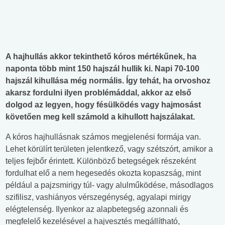
A hajhullás akkor tekinthető kóros mértékűnek, ha
naponta több mint 150 hajszál hullik ki. Napi 70-100
hajszál kihullása még normális. Így tehát, ha orvoshoz
akarsz fordulni ilyen problémáddal, akkor az első
dolgod az legyen, hogy fésülködés vagy hajmosást
követően meg kell számold a kihullott hajszálakat.
A kóros hajhullásnak számos megjelenési formája van.
Lehet körülírt területen jelentkező, vagy szétszórt, amikor a
teljes fejbőr érintett. Különböző betegségek részeként
fordulhat elő a nem hegesedés okozta kopaszság, mint
például a pajzsmirigy túl- vagy alulműködése, másodlagos
szifilisz, vashiányos vérszegénység, agyalapi mirigy
elégtelenség. Ilyenkor az alapbetegség azonnali és
megfelelő kezelésével a hajvesztés megállítható,