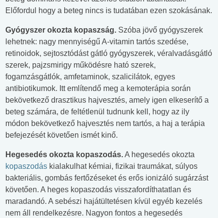
Előfordul hogy a beteg nincs is tudatában ezen szokásának.
Gyógyszer okozta kopaszság.
Szóba jövő gyógyszerek
lehetnek: nagy mennyiségű A-vitamin tartós szedése,
retinoidok, sejtosztódást gátló gyógyszerek, véralvadásgátló
szerek, pajzsmirigy működésre ható szerek,
fogamzásgátlók, amfetaminok, szalicilátok, egyes
antibiotikumok. Itt említendő meg a kemoterápia során
bekövetkező drasztikus hajvesztés, amely igen elkeserítő a
beteg számára, de feltétlenül tudnunk kell, hogy az ily
módon bekövetkező hajvesztés nem tartós, a haj a terápia
befejezését követően ismét kinő.
Hegesedés okozta kopaszodás.
A hegesedés okozta
kopaszodás
kialakulhat kémiai, fizikai traumákat, súlyos
bakteriális, gombás fertőzéseket és erős ionizáló sugárzást
követően. A heges kopaszodás visszafordíthatatlan és
maradandó. A sebészi hajátültetésen kívül egyéb kezelés
nem áll rendelkezésre. Nagyon fontos a hegesedés