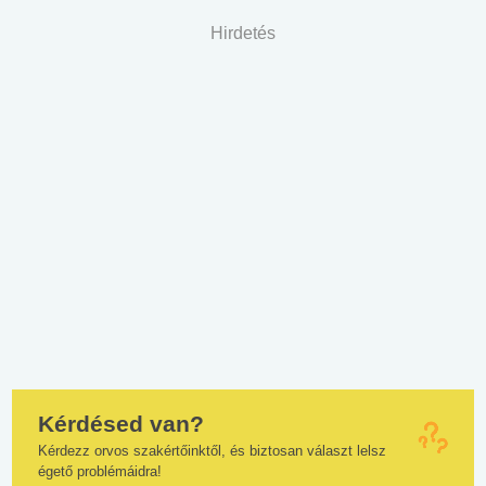
Hirdetés
Kérdésed van?
Kérdezz orvos szakértőinktől, és biztosan választ lelsz
égető problémáidra!