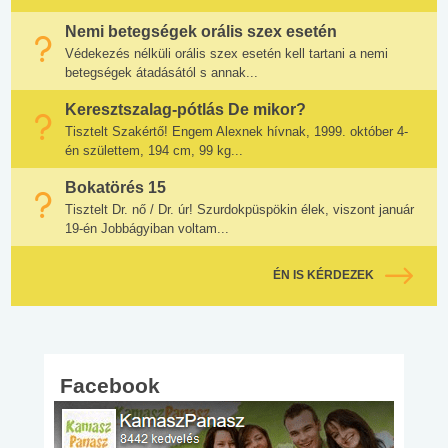
Nemi betegségek orális szex esetén
Védekezés nélküli orális szex esetén kell tartani a nemi
betegségek átadásától s annak...
Keresztszalag-pótlás De mikor?
Tisztelt Szakértő! Engem Alexnek hívnak, 1999. október 4-
én születtem, 194 cm, 99 kg...
Bokatörés 15
Tisztelt Dr. nő / Dr. úr! Szurdokpüspökin élek, viszont január
19-én Jobbágyiban voltam...
ÉN IS KÉRDEZEK
Facebook