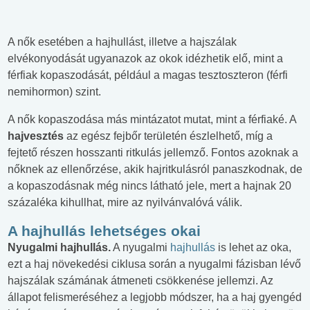
A nők esetében a hajhullást, illetve a hajszálak
elvékonyodását ugyanazok az okok idézhetik elő, mint a
férfiak kopaszodását, például a magas tesztoszteron (férfi
nemihormon) szint.
A nők kopaszodása más mintázatot mutat, mint a férfiaké. A
hajvesztés
az egész fejbőr területén észlelhető, míg a
fejtető részen hosszanti ritkulás jellemző. Fontos azoknak a
nőknek az ellenőrzése, akik hajritkulásról panaszkodnak, de
a kopaszodásnak még nincs látható jele, mert a hajnak 20
százaléka kihullhat, mire az nyilvánvalóvá válik.
A hajhullás lehetséges okai
Nyugalmi hajhullás.
A nyugalmi
hajhullás
is lehet az oka,
ezt a haj növekedési ciklusa során a nyugalmi fázisban lévő
hajszálak számának átmeneti csökkenése jellemzi. Az
állapot felismeréséhez a legjobb módszer, ha a haj gyengéd