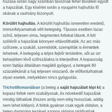
húzása során nagy számban távoznak fehér tövükkel együtt
a hajszálak. Egy kísérlet során a nyugalmi hajhullás fő
okának a vashiány bizonyult.
Körülírt hajhullás.
A körülírt hajhullás ismeretlen eredetű,
immunfolyamatnak vélt betegség. Típusos esetben lazac
színű, teljesen sima, hegmentes foltokat látunk. A folt
széléről a hajszálak könnyen eltávolíthatók. Az arc más
szőrzete, a szakáll, szemöldök, szempillák is érintettek
lehetnek. A betegség a teljes fejbőr területére, sőt az orr
belsejében lévő szőrszálakra is kiterjedhet. A kopaszság
ezen fajtája általában magától gyógyul, a betegek 80
százalékánál a haj teljesen visszanő, de előfordulhatnak
olyan esetek, melyekben nincs gyógyulás.
Trichotillomaniában
(a beteg a
saját hajszálait tépi ki
) a
kopasz foltok nem szabályosak, és növekedő hajszálak
mindig láthatóak (hiszen amíg nem elég hosszúak, addig
nem lehet kitépni). A foltok gyakran csak egyik oldalon, a
beteg domináns kezével azonos oldalon találhatóak.