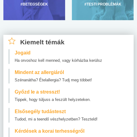
#BETEGSÉGEK
#TESTI PROBLÉMÁK
Kiemelt témák
Jogaid
Ha orvoshoz kell menned, vagy kórházba kerülsz
Mindent az allergiáról
Szénanátha? Ételallergia? Tudj meg többet!
Győzd le a stresszt!
Tippek, hogy túljuss a feszült helyzeteken.
Elsősegély tudásteszt
Tudod, mi a teendő vészhelyzetben? Teszteld!
Kérdések a korai terhességről