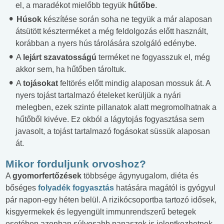
el, a maradékot mielőbb tegyük
hűtőbe
.
Húsok
készítése során soha ne tegyük a már alaposan
átsütött készterméket a még feldolgozás előtt használt,
korábban a nyers hús tárolására szolgáló edénybe.
A
lejárt szavatosságú
terméket ne fogyasszuk el, még
akkor sem, ha hűtőben tároltuk.
A
tojásokat
feltörés előtt mindig alaposan mossuk át. A
nyers tojást tartalmazó ételeket kerüljük a nyári
melegben, ezek szinte pillanatok alatt megromolhatnak a
hűtőből kivéve. Ez okból a lágytojás fogyasztása sem
javasolt, a tojást tartalmazó fogásokat süssük alaposan
át.
Mikor forduljunk orvoshoz?
A
gyomorfertőzések
többsége ágynyugalom, diéta és
bőséges
folyadék fogyasztás
hatására magától is gyógyul
pár napon-egy héten belül. A rizikócsoportba tartozó idősek,
kisgyermekek és legyengült immunrendszerű betegek
esetében azonban súlyosabb panaszok is jelentkezhetnek,