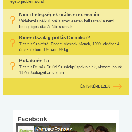
égető problémáidra!
Nemi betegségek orális szex esetén
Védekezés nélküli orális szex esetén kell tartani a nemi
betegségek átadásától s annak...
Keresztszalag-pótlás De mikor?
Tisztelt Szakértő! Engem Alexnek hívnak, 1999. október 4-
én születtem, 194 cm, 99 kg...
Bokatörés 15
Tisztelt Dr. nő / Dr. úr! Szurdokpüspökin élek, viszont január
19-én Jobbágyiban voltam...
ÉN IS KÉRDEZEK
Facebook