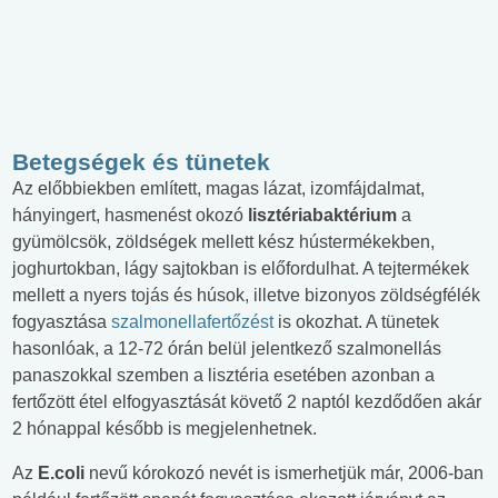
Betegségek és tünetek
Az előbbiekben említett, magas lázat, izomfájdalmat,
hányingert, hasmenést okozó
lisztériabaktérium
a
gyümölcsök, zöldségek mellett kész hústermékekben,
joghurtokban, lágy sajtokban is előfordulhat. A tejtermékek
mellett a nyers tojás és húsok, illetve bizonyos zöldségfélék
fogyasztása
szalmonellafertőzést
is okozhat. A tünetek
hasonlóak, a 12-72 órán belül jelentkező szalmonellás
panaszokkal szemben a lisztéria esetében azonban a
fertőzött étel elfogyasztását követő 2 naptól kezdődően akár
2 hónappal később is megjelenhetnek.
Az
E.coli
nevű kórokozó nevét is ismerhetjük már, 2006-ban