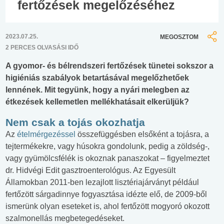
fertőzések megelőzéséhez
2023.07.25.
MEGOSZTOM
2 PERCES OLVASÁSI IDŐ
A gyomor- és bélrendszeri fertőzések tünetei sokszor a
higiéniás szabályok betartásával megelőzhetőek
lennének. Mit tegyünk, hogy a nyári melegben az
étkezések kellemetlen mellékhatásait elkerüljük?
Nem csak a tojás okozhatja
Az
ételmérgezéssel
összefüggésben elsőként a tojásra, a
tejtermékekre, vagy húsokra gondolunk, pedig a zöldség-,
vagy gyümölcsfélék is okoznak panaszokat – figyelmeztet
dr. Hidvégi Edit gasztroenterológus. Az Egyesült
Államokban 2011-ben lezajlott lisztériajárványt például
fertőzött sárgadinnye fogyasztása idézte elő, de 2009-ből
ismerünk olyan eseteket is, ahol fertőzött mogyoró okozott
szalmonellás megbetegedéseket.