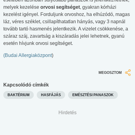
melyek kezelése
orvosi segítséget
, gyakran kórházi
kezelést igényel. Forduljunk orvoshoz, ha elhúzódó, magas
láz, véres széklet, csillapíthatatlan hányás, vagy 3 napnál
tovább tartó hasmenés jelentkezik. A vizelet csökkenése, a
száraz száj, zavartság a kiszáradás jelei lehetnek, gyanú
esetén hívjunk orvosi segítséget.
(Budai Allergiaközpont
)
MEGOSZTOM
Kapcsolódó címkék
BAKTÉRIUM
HASFÁJÁS
EMÉSZTÉSI PANASZOK
Hirdetés