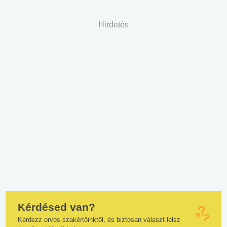
Hirdetés
Kérdésed van?
Kérdezz orvos szakértőinktől, és biztosan választ lelsz