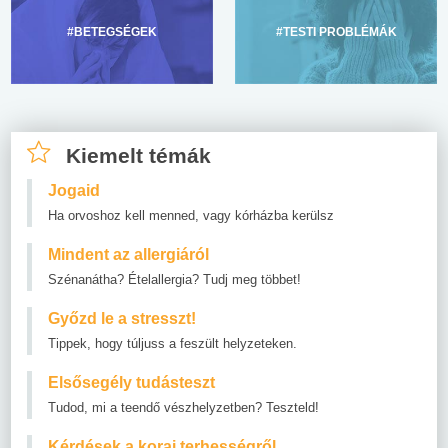
#BETEGSÉGEK
#TESTI PROBLÉMÁK
Kiemelt témák
Jogaid
Ha orvoshoz kell menned, vagy kórházba kerülsz
Mindent az allergiáról
Szénanátha? Ételallergia? Tudj meg többet!
Győzd le a stresszt!
Tippek, hogy túljuss a feszült helyzeteken.
Elsősegély tudásteszt
Tudod, mi a teendő vészhelyzetben? Teszteld!
Kérdések a korai terhességről