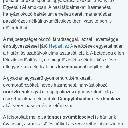
például fertőzött spenót fogyasztása okozott járványt az
Egyesült Államokban. A hasi fájdalmakat, hasmenést,
hányást okozó baktérium emellett darált marhahúsban,
pasztőrözés nélküli gyümölcslevekben, vagy tejben is
előfordulhat.
A májbetegséget okozó, fáradtsággal, lázzal, levertséggel
és súlyvesztéssel járó
Hepatitisz A
fertőzések egyértelműen
a higiéniás szabályok elmulasztását jelzik. A betegség ellen
létezik védőoltás is, de megelőzését az ételek készítése,
elfogyasztása előtti alapos
kézmosással
segíthetjük.
A gyakran egyszerű gyomorhurutként kezelt,
gyomorgörcsöket, heves hasmenést, hányást okozó
norovírusok
egy-két napig okoznak panaszokat, míg a
csirkehúsokban előforduló
Campylobacter
nevű kórokozó
akár véres hasmenést is előidézhet.
A felsoroltak mellett a
tenger gyümölcseivel
is bánjunk
óvatosan, alapos átsütés nélkül a szervezetbe jutva szintén