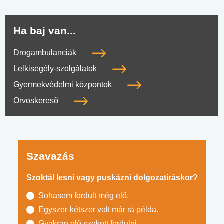
Ha baj van...
Drogambulanciák
Lelkisegély-szolgálatok
Gyermekvédelmi központok
Orvoskereső
Szavazás
Szoktál lesni vagy puskázni dolgozatíráskor?
Sohasem fordult még elő.
Egyszer-kétszer volt már rá példa.
Gyakran elő szokott fordulni.