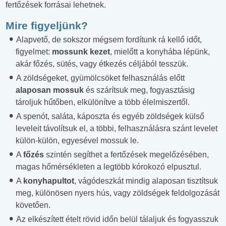
fertőzések forrásai lehetnek.
Mire figyeljünk?
Alapvető, de sokszor mégsem fordítunk rá kellő időt,
figyelmet:
mossunk kezet
, mielőtt a konyhába lépünk,
akár főzés, sütés, vagy étkezés céljából tesszük.
A zöldségeket, gyümölcsöket felhasználás előtt
alaposan mossuk
és szárítsuk meg, fogyasztásig
tároljuk hűtőben, elkülönítve a több élelmiszertől.
A spenót, saláta, káposzta és egyéb zöldségek külső
leveleit távolítsuk el, a többi, felhasználásra szánt levelet
külön-külön, egyesével mossuk le.
A
főzés
szintén segíthet a fertőzések megelőzésében,
magas hőmérsékleten a legtöbb kórokozó elpusztul.
A
konyhapultot
, vágódeszkát mindig alaposan tisztítsuk
meg, különösen nyers hús, vagy zöldségek feldolgozását
követően.
Az elkészített ételt rövid időn belül tálaljuk és fogyasszuk