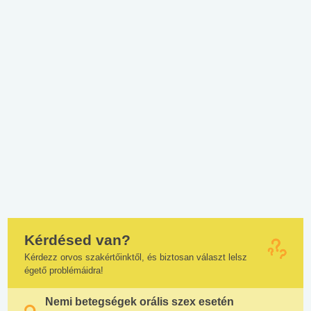
Kérdésed van?
Kérdezz orvos szakértőinktől, és biztosan választ lelsz
égető problémáidra!
Nemi betegségek orális szex esetén