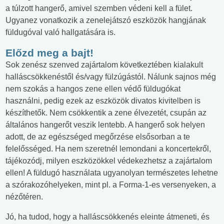
a túlzott hangerő, amivel szemben védeni kell a fület.
Ugyanez vonatkozik a zenelejátszó eszközök hangjának
füldugóval való hallgatására is.
Előzd meg a bajt!
Sok zenész szenved zajártalom következtében kialakult
halláscsökkenéstől és/vagy fülzúgástól. Nálunk sajnos még
nem szokás a hangos zene ellen védő füldugókat
használni, pedig ezek az eszközök divatos kivitelben is
készíthetők. Nem csökkentik a zene élvezetét, csupán az
általános hangerőt veszik lentebb. A hangerő sok helyen
adott, de az egészséged megőrzése elsősorban a te
felelősséged. Ha nem szeretnél lemondani a koncertekről,
tájékozódj, milyen eszközökkel védekezhetsz a zajártalom
ellen! A füldugó használata ugyanolyan természetes lehetne
a szórakozóhelyeken, mint pl. a Forma-1-es versenyeken, a
nézőtéren.
Jó, ha tudod, hogy a halláscsökkenés eleinte átmeneti, és