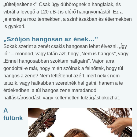
„túlteljesítenek”. Csak úgy dübörögnek a hangfalak, és
vibrál a levegő a 120 dB-t is elérő hangnyomástól. Ez a
jelenség a mozitermekben, a színházakban és éttermekben
is gyakori.
„Szóljon hangosan az ének…”
Sokak szerint a zenét csakis hangosan lehet élvezni. „Így
jó!” – mondod, vagy talán azt, hogy „Nem is hangos”, vagy
„Ennél hangosabban szoktam hallgatni”. Vajon arra
gondoltál-e már, hogy miért szólnak a felnőttek, hogy túl
hangos a zene? Nem feltétlenül azért, mert nekik nem
tetszik, vagy halkabban szeretnék hallgatni, hanem a te
érdekedben: a túl hangos zene maradandó
halláskárosodást, vagy kellemetlen fülzúgást okozhat.
A
fülünk