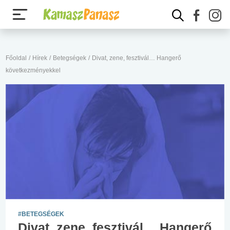
Főoldal
/
Hírek
/
Betegségek
/
Divat, zene, fesztivál… Hangerő
következményekkel
#BETEGSÉGEK
Divat, zene, fesztivál… Hangerő