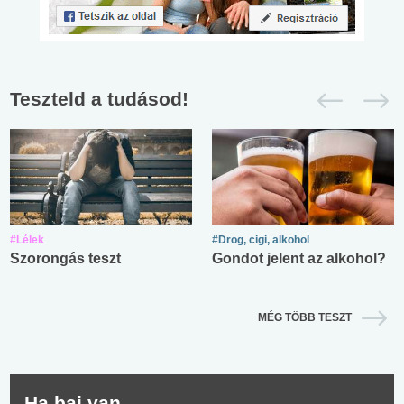
Teszteld a tudásod!
#Lélek
#Drog, cigi, alkohol
Szorongás teszt
Gondot jelent az alkohol?
MÉG TÖBB TESZT
Ha baj van...