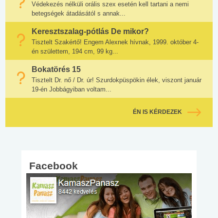
Védekezés nélküli orális szex esetén kell tartani a nemi
betegségek átadásától s annak...
Keresztszalag-pótlás De mikor?
Tisztelt Szakértő! Engem Alexnek hívnak, 1999. október 4-
én születtem, 194 cm, 99 kg...
Bokatörés 15
Tisztelt Dr. nő / Dr. úr! Szurdokpüspökin élek, viszont január
19-én Jobbágyiban voltam...
ÉN IS KÉRDEZEK
Facebook