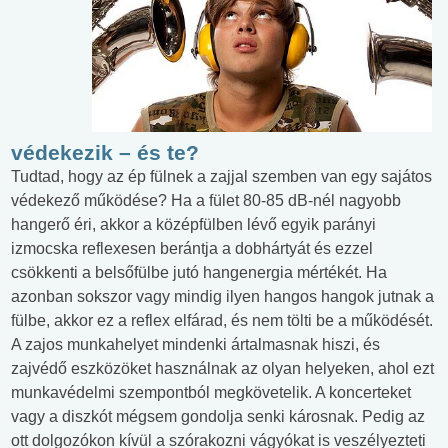
védekezik – és te?
Tudtad, hogy az ép fülnek a zajjal szemben van egy sajátos
védekező működése? Ha a fület 80-85 dB-nél nagyobb
hangerő éri, akkor a középfülben lévő egyik parányi
izmocska reflexesen berántja a dobhártyát és ezzel
csökkenti a belsőfülbe jutó hangenergia mértékét. Ha
azonban sokszor vagy mindig ilyen hangos hangok jutnak a
fülbe, akkor ez a reflex elfárad, és nem tölti be a működését.
A zajos munkahelyet mindenki ártalmasnak hiszi, és
zajvédő eszközöket használnak az olyan helyeken, ahol ezt
munkavédelmi szempontból megkövetelik. A koncerteket
vagy a diszkót mégsem gondolja senki károsnak. Pedig az
ott dolgozókon kívül a szórakozni vágyókat is veszélyezteti