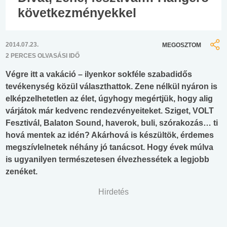
következményekkel
2014.07.23.
MEGOSZTOM
2 PERCES OLVASÁSI IDŐ
Végre itt a vakáció – ilyenkor sokféle szabadidős
tevékenység közül választhattok. Zene nélkül nyáron is
elképzelhetetlen az élet, úgyhogy megértjük, hogy alig
várjátok már kedvenc rendezvényeiteket. Sziget, VOLT
Fesztivál, Balaton Sound, haverok, buli, szórakozás… ti
hová mentek az idén? Akárhová is készültök, érdemes
megszívlelnetek néhány jó tanácsot. Hogy évek múlva
is ugyanilyen természetesen élvezhessétek a legjobb
zenéket.
Hirdetés