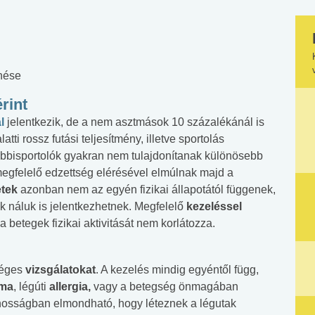
enése
rint
ál
jelentkezik, de a nem asztmások 10 százalékánál is
atti rossz futási teljesítmény, illetve sportolás
hobbisportolók gyakran nem tulajdonítanak különösebb
megfelelő edzettség elérésével elmúlnak majd a
etek
azonban nem az egyén fizikai állapotától függenek,
k náluk is jelentkezhetnek. Megfelelő
kezeléssel
 betegek fizikai aktivitását nem korlátozza.
séges
vizsgálatokat
. A kezelés mindig egyéntől függ,
tma
, légúti
allergia,
vagy a betegség önmagában
ánosságban elmondható, hogy léteznek a légutak