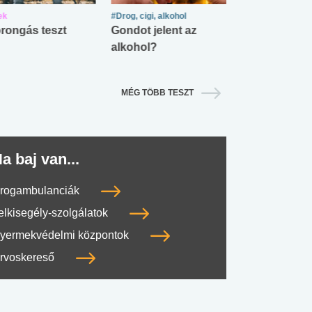
ek
#Drog, cigi, alkohol
#Zöldövezet
rongás teszt
Gondot jelent az
Mekkora az ö
alkohol?
lábnyomod?
MÉG TÖBB TESZT
a baj van...
rogambulanciák
elkisegély-szolgálatok
yermekvédelmi központok
rvoskereső