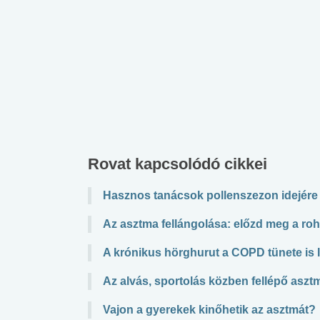
Rovat kapcsolódó cikkei
Hasznos tanácsok pollenszezon idejére
Az asztma fellángolása: előzd meg a ro
A krónikus hörghurut a COPD tünete is 
Az alvás, sportolás közben fellépő aszt
Vajon a gyerekek kinőhetik az asztmát?