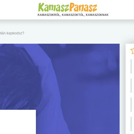
KAMASZOKRÓL, KAMASZOKTÓL, KAMASZOKNAK
 után kapkodsz?