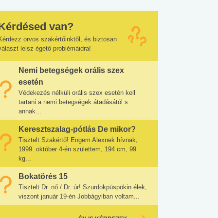
Kérdésed van?
Kérdezz orvos szakértőinktől, és biztosan
választ lelsz égető problémáidra!
Nemi betegségek orális szex
esetén
Védekezés nélküli orális szex esetén kell
tartani a nemi betegségek átadásától s
annak...
Keresztszalag-pótlás De mikor?
Tisztelt Szakértő! Engem Alexnek hívnak,
1999. október 4-én születtem, 194 cm, 99
kg...
Bokatörés 15
Tisztelt Dr. nő / Dr. úr! Szurdokpüspökin élek,
viszont január 19-én Jobbágyiban voltam...