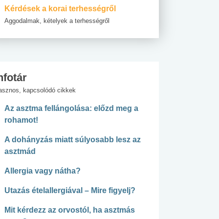
Kérdések a korai terhességről
Aggodalmak, kételyek a terhességről
nfotár
asznos, kapcsolódó cikkek
Az asztma fellángolása: előzd meg a
rohamot!
A dohányzás miatt súlyosabb lesz az
asztmád
Allergia vagy nátha?
Utazás ételallergiával – Mire figyelj?
Mit kérdezz az orvostól, ha asztmás