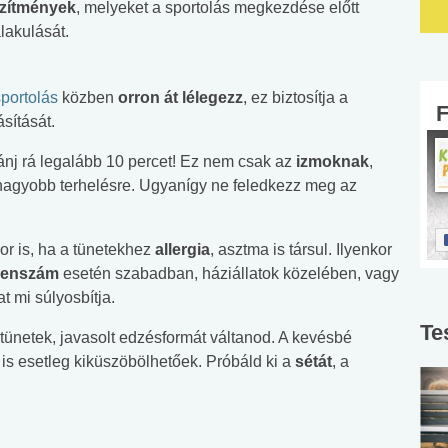
szítmények
, melyeket a sportolás megkezdése előtt
lakulását.
sportolás
közben
orron át lélegezz
, ez biztosítja a
sítását.
zánj rá legalább 10 percet! Ez nem csak az
izmoknak
,
ó nagyobb terhelésre. Ugyanígy ne feledkezz meg az
r is, ha a tünetekhez
allergia
, asztma is társul. Ilyenkor
lenszám
esetén szabadban, háziállatok közelében, vagy
t mi súlyosbítja.
Te
tünetek, javasolt edzésformát váltanod. A kevésbé
is esetleg kiküszöbölhetőek. Próbáld ki a
sétát
, a