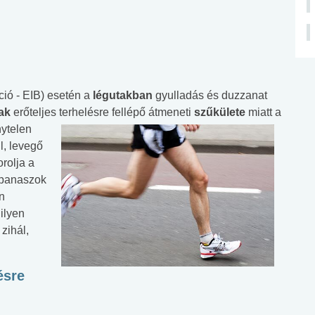
ció - EIB) esetén a
légutakban
gyulladás és duzzanat
tak
erőteljes terhelésre fellépő átmeneti
szűkülete
miatt a
nytelen
l, levegő
rolja a
 panaszok
n
ilyen
zihál,
ésre