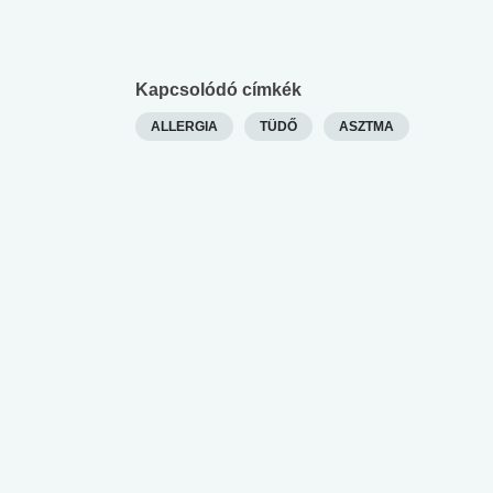
 alkohol
#Zöldövezet
#Betegségek
lent az
Mekkora az ökológiai
Elsősegély
lábnyomod?
tudásteszt
Kapcsolódó címkék
ALLERGIA
TÜDŐ
ASZTMA