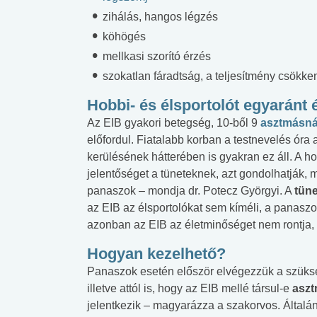
zihálás, hangos légzés
köhögés
mellkasi szorító érzés
szokatlan fáradtság, a teljesítmény csökk
Hobbi- és élsportolót egyaránt é
Az EIB gyakori betegség, 10-ből 9
asztmásn
előfordul. Fiatalabb korban a testnevelés óra al
kerülésének hátterében is gyakran ez áll. A 
jelentőséget a tüneteknek, azt gondolhatják, 
panaszok – mondja dr. Potecz Györgyi. A
tün
az EIB az élsportolókat sem kíméli, a panaszo
azonban az EIB az életminőséget nem rontja, a
Hogyan kezelhető?
Panaszok esetén először elvégezzük a szük
illetve attól is, hogy az EIB mellé társul-e
asz
jelentkezik – magyarázza a szakorvos. Által