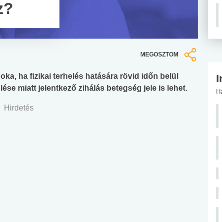
z?
MEGOSZTOM
ka, ha fizikai terhelés hatására rövid időn belül
I
se miatt jelentkező zihálás betegség jele is lehet.
H
Hirdetés