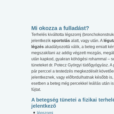
Mi okozza a fulladást?
Terhelés kiváltotta légszomj (bronchokonstruk
jelentkezik
sportolás
alatt, vagy után. A
légu
légzés
akadályozottá válik, a beteg emiatt ké
megszakítani az addig végzett mozgás, megál
után kapkod, gyakran köhögési rohammal – so
tüneteket dr. Potecz Györgyi tüdőgyógyász. A
pár perccel a testedzés megkezdését követőe
jelentkeznek, vagy előfordulhatnak később is, 
esetben a beteg még percekkel leállás után is 
fújtat.
A betegség tünetei a fizikai terhel
jelentkező
légszomj