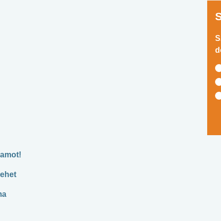
S
d
hamot!
lehet
ma