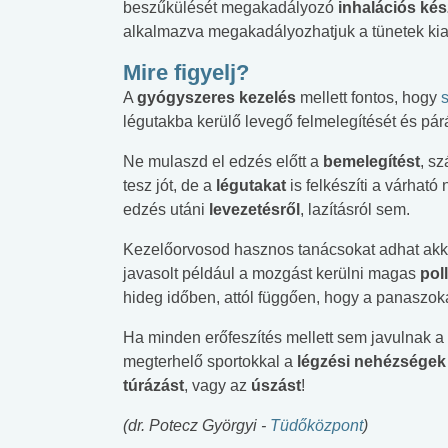
beszűkülését megakadályozó
inhalációs ké
alkalmazva megakadályozhatjuk a tünetek kia
Mire figyelj?
A
gyógyszeres kezelés
mellett fontos, hogy
légutakba kerülő levegő felmelegítését és párá
Ne mulaszd el edzés előtt a
bemelegítést
, s
tesz jót, de a
légutakat
is felkészíti a várhat
edzés utáni
levezetésről
, lazításról sem.
Kezelőorvosod hasznos tanácsokat adhat akko
javasolt például a mozgást kerülni magas
pol
hideg időben, attól függően, hogy a panaszoka
Ha minden erőfeszítés mellett sem javulnak a 
megterhelő sportokkal a
légzési nehézségek
túrázást
, vagy az
úszást
!
(dr. Potecz Györgyi -
Tüdőközpont
)