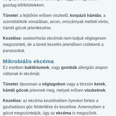
gazdag bőrfelületeken.
Tünetei
: a fejbőrön erősen viszkető,
korpázó hámlás
, a
szemöldökök vonalában, arcon, orrszárnyak mellett vörös,
hámló gócok jelentkezése.
Kezelése
: aseborrheás ekcémát nem tudjuk véglegesen
megszünteti, de a tüneti kezelés jelentősen csökkenti a
panaszokat.
Mikrobiális ekcéma
Ez esetben
baktériumok
, vagy
gombák
allergiás alapon
váltanak ki ekcémát.
Tünetei
: típusosan a
végtagokon
vagy a törzsön
kerek,
hámló gócok
jelennek meg, melyek erősen
viszketnek
.
Kezelése
: az ekcéma kezelésében ilyenkor fontos a
gyulladásos góc felderítése és kezelése. Amennyiben a
gócot megszüntetjük, úgy az
ekcéma
is megszűnik.