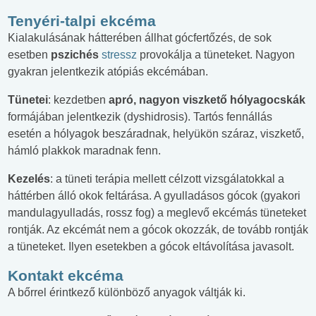
Tenyéri-talpi ekcéma
Kialakulásának hátterében állhat gócfertőzés, de sok
esetben
pszichés
stressz
provokálja a tüneteket. Nagyon
gyakran jelentkezik atópiás ekcémában.
Tünetei
: kezdetben
apró, nagyon viszkető hólyagocskák
formájában jelentkezik (dyshidrosis). Tartós fennállás
esetén a hólyagok beszáradnak, helyükön száraz, viszkető,
hámló plakkok maradnak fenn.
Kezelés
: a tüneti terápia mellett célzott vizsgálatokkal a
háttérben álló okok feltárása. A gyulladásos gócok (gyakori
mandulagyulladás, rossz fog) a meglevő ekcémás tüneteket
rontják. Az ekcémát nem a gócok okozzák, de tovább rontják
a tüneteket. Ilyen esetekben a gócok eltávolítása javasolt.
Kontakt ekcéma
A bőrrel érintkező különböző anyagok váltják ki.