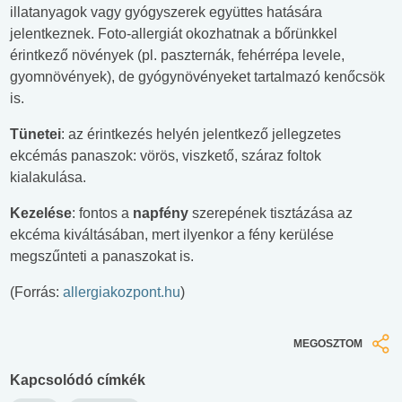
illatanyagok vagy gyógyszerek együttes hatására
jelentkeznek. Foto-allergiát okozhatnak a bőrünkkel
érintkező növények (pl. paszternák, fehérrépa levele,
gyomnövények), de gyógynövényeket tartalmazó kenőcsök
is.
Tünetei
: az érintkezés helyén jelentkező jellegzetes
ekcémás panaszok: vörös, viszkető, száraz foltok
kialakulása.
Kezelése
: fontos a
napfény
szerepének tisztázása az
ekcéma kiváltásában, mert ilyenkor a fény kerülése
megszűnteti a panaszokat is.
(Forrás:
allergiakozpont.hu
)
MEGOSZTOM
Kapcsolódó címkék