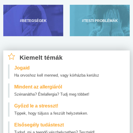
#BETEGSÉGEK
#TESTI PROBLÉMÁK
Kiemelt témák
Jogaid
Ha orvoshoz kell menned, vagy kórházba kerülsz
Mindent az allergiáról
Szénanátha? Ételallergia? Tudj meg többet!
Győzd le a stresszt!
Tippek, hogy túljuss a feszült helyzeteken.
Elsősegély tudásteszt
Tudod, mi a teendő vészhelyzetben? Teszteld!