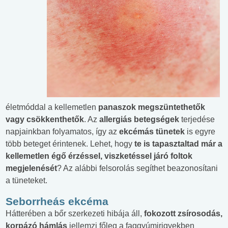
életmóddal a kellemetlen
panaszok megszüntethetők
vagy csökkenthetők
. Az
allergiás betegségek
terjedése
napjainkban folyamatos, így az
ekcémás tünetek
is egyre
több beteget érintenek. Lehet, hogy
te is tapasztaltad már a
kellemetlen égő érzéssel, viszketéssel járó foltok
megjelenését
? Az alábbi felsorolás segíthet beazonosítani
a tüneteket.
Seborrheás ekcéma
Hátterében a bőr szerkezeti hibája áll,
fokozott zsírosodás,
korpázó hámlás
jellemzi főleg a faggyúmirigyekben