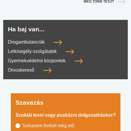
MÉG TÖBB TESZT
Ha baj van...
Drogambulanciák
Lelkisegély-szolgálatok
Gyermekvédelmi központok
Orvoskereső
Szavazás
Szoktál lesni vagy puskázni dolgozatíráskor?
Sohasem fordult még elő.