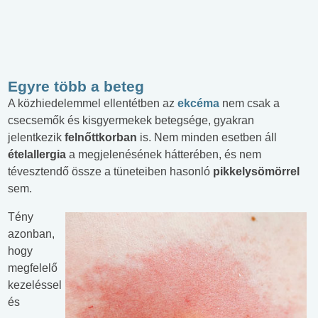
Egyre több a beteg
A közhiedelemmel ellentétben az
ekcéma
nem csak a
csecsemők és kisgyermekek betegsége, gyakran
jelentkezik
felnőttkorban
is. Nem minden esetben áll
ételallergia
a megjelenésének hátterében, és nem
tévesztendő össze a tüneteiben hasonló
pikkelysömörrel
sem.
Tény
azonban,
hogy
megfelelő
kezeléssel
és