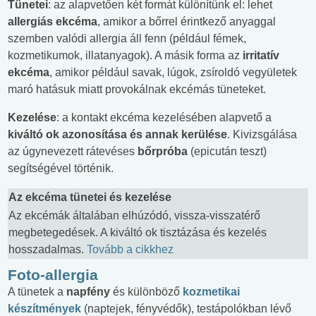
Tünetei
: az alapvetően két formát különítünk el: lehet
allergiás ekcéma
, amikor a bőrrel érintkező anyaggal
szemben valódi allergia áll fenn (például fémek,
kozmetikumok, illatanyagok). A másik forma az
irritatív
ekcéma
, amikor például savak, lúgok, zsíroldó vegyületek
maró hatásuk miatt provokálnak ekcémás tüneteket.
Kezelése
: a kontakt ekcéma kezelésében alapvető a
kiváltó ok azonosítása és annak kerülése
. Kivizsgálása
az úgynevezett rátevéses
bőrpróba
(epicután teszt)
segítségével történik.
Az ekcéma tünetei és kezelése
Az ekcémák általában elhúzódó, vissza-visszatérő
megbetegedések. A kiváltó ok tisztázása és kezelés
hosszadalmas.
Tovább a cikkhez
Foto-allergia
A tünetek a
napfény
és különböző
kozmetikai
készítmények
(naptejek, fényvédők), testápolókban lévő