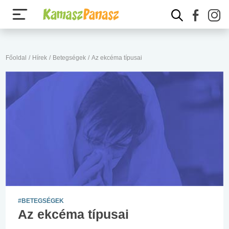
Főoldal
/
Hírek
/
Betegségek
/
Az ekcéma típusai
#BETEGSÉGEK
Az ekcéma típusai