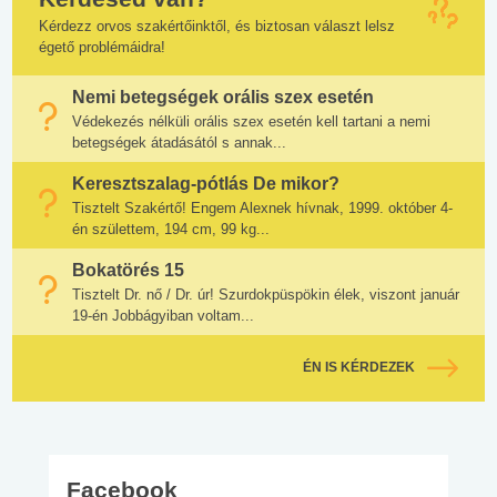
Kérdezz orvos szakértőinktől, és biztosan választ lelsz
égető problémáidra!
Nemi betegségek orális szex esetén
Védekezés nélküli orális szex esetén kell tartani a nemi
betegségek átadásától s annak...
Keresztszalag-pótlás De mikor?
Tisztelt Szakértő! Engem Alexnek hívnak, 1999. október 4-
én születtem, 194 cm, 99 kg...
Bokatörés 15
Tisztelt Dr. nő / Dr. úr! Szurdokpüspökin élek, viszont január
19-én Jobbágyiban voltam...
ÉN IS KÉRDEZEK
Facebook