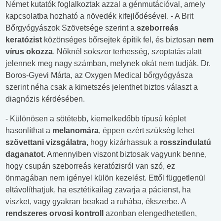
Német kutatók foglalkoztak azzal a génmutációval, amely
kapcsolatba hozható a növedék kifejlődésével. - A Brit
Bőrgyógyászok Szövetsége szerint a
szeborreás
keratózist
közönséges bőrsejtek építik fel, és biztosan
nem
vírus okozza
. Nőknél sokszor terhesség, szoptatás alatt
jelennek meg nagy számban, melynek okát nem tudják. Dr.
Boros-Gyevi Márta, az Oxygen Medical bőrgyógyásza
szerint néha csak a kimetszés jelenthet biztos választ a
diagnózis kérdésében.
- Különösen a sötétebb, kiemelkedőbb típusú képlet
hasonlíthat a
melanomára
, éppen ezért szükség lehet
szövettani vizsgálatra
, hogy kizárhassuk a
rosszindulatú
daganatot
. Amennyiben viszont biztosak vagyunk benne,
hogy csupán szeborreás keratózisról van szó, ez
önmagában nem igényel külön kezelést. Ettől függetlenül
eltávolíthatjuk, ha esztétikailag zavarja a pácienst, ha
viszket, vagy gyakran beakad a ruhába, ékszerbe. A
rendszeres orvosi kontroll
azonban elengedhetetlen,