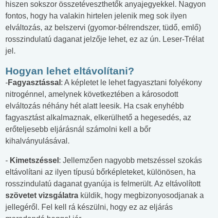
hiszen sokszor összetéveszthetők anyajegyekkel. Nagyon
fontos, hogy ha valakin hirtelen jelenik meg sok ilyen
elváltozás, az belszervi (gyomor-bélrendszer, tüdő, emlő)
rosszindulatú daganat jelzője lehet, ez az ún. Leser-Trélat
jel.
Hogyan lehet eltávolítani?
-
Fagyasztással
: A képletet le lehet fagyasztani folyékony
nitrogénnel, amelynek következtében a károsodott
elváltozás néhány hét alatt leesik. Ha csak enyhébb
fagyasztást alkalmaznak, elkerülhető a hegesedés, az
erőteljesebb eljárásnál számolni kell a bőr
kihalványulásával.
-
Kimetszéssel
: Jellemzően nagyobb metszéssel szokás
eltávolítani az ilyen típusú bőrképleteket, különösen, ha
rosszindulatú daganat gyanúja is felmerült. Az eltávolított
szövetet vizsgálatra
küldik, hogy megbizonyosodjanak a
jellegéről. Fel kell rá készülni, hogy ez az eljárás