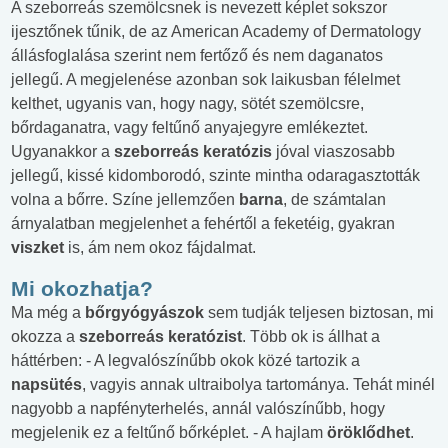
A szeborreás szemölcsnek is nevezett képlet sokszor
ijesztőnek tűnik, de az American Academy of Dermatology
állásfoglalása szerint nem fertőző és nem daganatos
jellegű. A megjelenése azonban sok laikusban félelmet
kelthet, ugyanis van, hogy nagy, sötét szemölcsre,
bőrdaganatra, vagy feltűnő anyajegyre emlékeztet.
Ugyanakkor a
szeborreás keratózis
jóval viaszosabb
jellegű, kissé kidomborodó, szinte mintha odaragasztották
volna a bőrre. Színe jellemzően
barna
, de számtalan
árnyalatban megjelenhet a fehértől a feketéig, gyakran
viszket
is, ám nem okoz fájdalmat.
Mi okozhatja?
Ma még a
bőrgyógyászok
sem tudják teljesen biztosan, mi
okozza a
szeborreás keratózist
. Több ok is állhat a
háttérben: - A legvalószínűbb okok közé tartozik a
napsütés
, vagyis annak ultraibolya tartománya. Tehát minél
nagyobb a napfényterhelés, annál valószínűbb, hogy
megjelenik ez a feltűnő bőrképlet. - A hajlam
öröklődhet
.