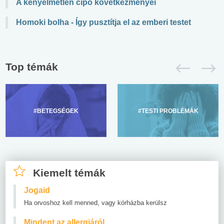
A kényelmetlen cipő következményei
Homoki bolha - Így pusztítja el az emberi testet
Top témák
#BETEGSÉGEK
#TESTI PROBLÉMÁK
Kiemelt témák
Jogaid
Ha orvoshoz kell menned, vagy kórházba kerülsz
Mindent az allergiáról