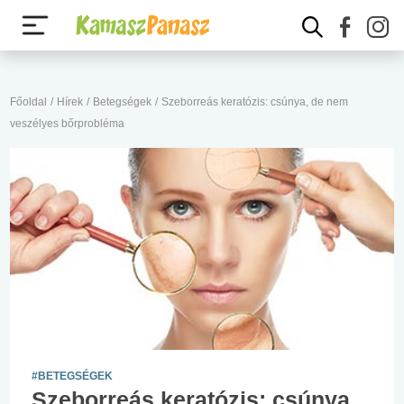
Főoldal
/
Hírek
/
Betegségek
/
Szeborreás keratózis: csúnya, de nem
veszélyes bőrprobléma
#BETEGSÉGEK
Szeborreás keratózis: csúnya,