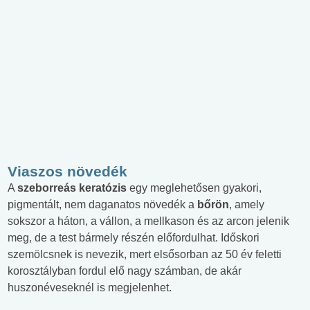
Viaszos növedék
A
szeborreás keratózis
egy meglehetősen gyakori,
pigmentált, nem daganatos növedék a
bőrön
, amely
sokszor a háton, a vállon, a mellkason és az arcon jelenik
meg, de a test bármely részén előfordulhat. Időskori
szemölcsnek is nevezik, mert elsősorban az 50 év feletti
korosztályban fordul elő nagy számban, de akár
huszonéveseknél is megjelenhet.