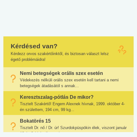
Kérdésed van?
Kérdezz orvos szakértőinktől, és biztosan választ lelsz
égető problémáidra!
Nemi betegségek orális szex esetén
Védekezés nélküli orális szex esetén kell tartani a nemi
betegségek átadásától s annak...
Keresztszalag-pótlás De mikor?
Tisztelt Szakértő! Engem Alexnek hívnak, 1999. október 4-
én születtem, 194 cm, 99 kg...
Bokatörés 15
Tisztelt Dr. nő / Dr. úr! Szurdokpüspökin élek, viszont január
19-én Jobbágyiban voltam...