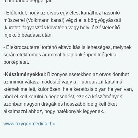
maradandó heggel jár.
- Előfordul, hogy az orvos egy éles, kanálhoz hasonló
műszerrel (Volkmann kanál) végzi el a bőrgyógyászati
„küretet” fagyasztás követően vagy helyi érzéstelenítő
injekció beadása után.
- Elektrocauterrel történő eltávolítás is lehetséges, melynek
során elektromos árammal tulajdonképpen leégeti a
bőrképletet.
-
Készítményekkel
: Bizonyos esetekben az orvos dönthet
az immunválasz-módosító vagy a Fluorouracil tartalmú
krémek mellett, különösen, ha a keratózis olyan helyen van,
ahol el kell kerülni a hegesedést, ezek a készítmények
azonban nagyon drágák és hosszabb ideig kell őket
alkalmazni ahhoz, hogy hatékonyak legyenek.
www.oxygenmedical.hu