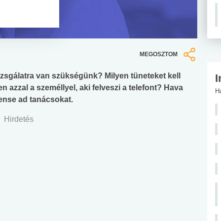
MEGOSZTOM
izsgálatra van szükségünk? Milyen tüneteket kell
I
zzal a személlyel, aki felveszi a telefont? Hava
H
ense ad tanácsokat.
Hirdetés