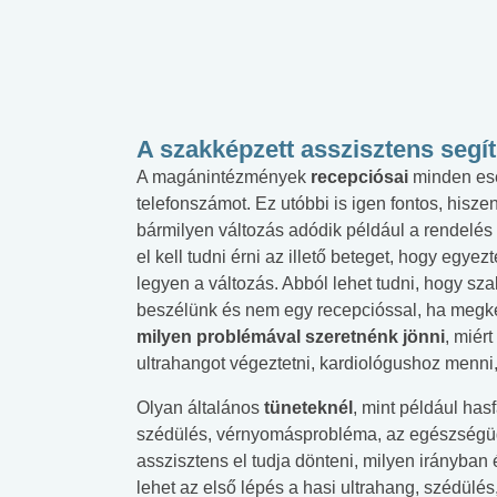
A szakképzett asszisztens segít
A magánintézmények
recepciósai
minden ese
telefonszámot. Ez utóbbi is
igen fontos, hisze
bármilyen változás adódik például a rendelés
el kell tudni érni az illető beteget, hogy egyez
legyen a változás. Abból lehet tudni, hogy sz
beszélünk és nem egy recepcióssal, ha megké
milyen problémával szeretnénk jönni
, miér
ultrahangot végeztetni, kardiológushoz menni,
Olyan általános
tüneteknél
, mint például hasf
szédülés, vérnyomásprobléma, az egészségü
asszisztens el tudja dönteni, milyen irányban
lehet az első lépés a hasi ultrahang, szédülé