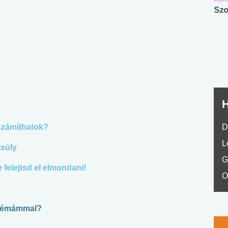
Angol középfokú
Internet-függőség
Szo
nyelvvizsga teszt -
teszt
No.42
H
 számíthatok?
D
L
tsúly
G
felejtsd el elmondani!
O
oblémámmal?