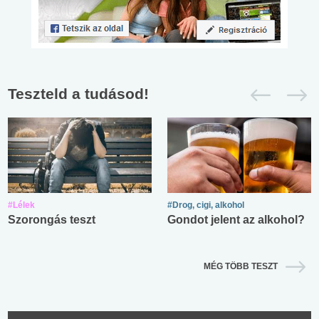
Teszteld a tudásod!
#Lélek
#Drog, cigi, alkohol
Szorongás teszt
Gondot jelent az alkohol?
MÉG TÖBB TESZT