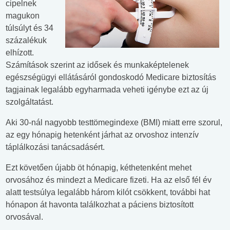
cipelnek
magukon
túlsúlyt és 34
százalékuk
elhízott.
Számítások szerint az idősek és munkaképtelenek
egészségügyi ellátásáról gondoskodó Medicare biztosítás
tagjainak legalább egyharmada veheti igénybe ezt az új
szolgáltatást.
Aki 30-nál nagyobb testtömegindexe (BMI) miatt erre szorul,
az egy hónapig hetenként járhat az orvoshoz intenzív
táplálkozási tanácsadásért.
Ezt követően újabb öt hónapig, kéthetenként mehet
orvosához és mindezt a Medicare fizeti. Ha az első fél év
alatt testsúlya legalább három kilót csökkent, további hat
hónapon át havonta találkozhat a páciens biztosított
orvosával.