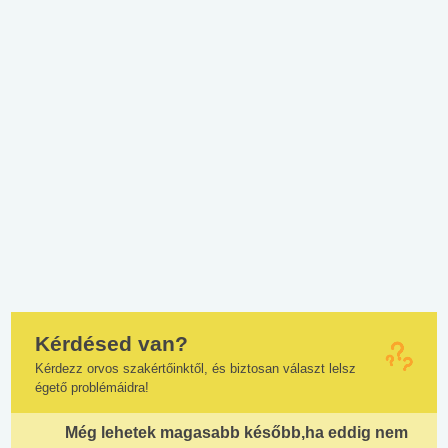
Kérdésed van?
Kérdezz orvos szakértőinktől, és biztosan választ lelsz
égető problémáidra!
Még lehetek magasabb később,ha eddig nem