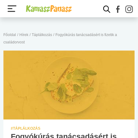
Főoldal
/
Hírek
/
Táplálkozás
/
Fogyókúrás tanácsadásért is fizetik a
családorvost
#TÁPLÁLKOZÁS
Fogyókúrás tanácsadásért is