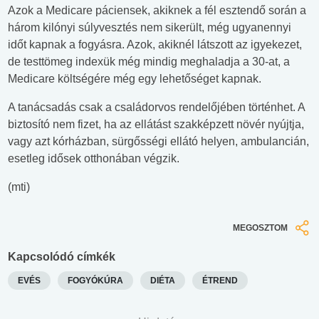
Azok a Medicare páciensek, akiknek a fél esztendő során a
három kilónyi súlyvesztés nem sikerült, még ugyanennyi
időt kapnak a fogyásra. Azok, akiknél látszott az igyekezet,
de testtömeg indexük még mindig meghaladja a 30-at, a
Medicare költségére még egy lehetőséget kapnak.
A tanácsadás csak a családorvos rendelőjében történhet. A
biztosító nem fizet, ha az ellátást szakképzett növér nyújtja,
vagy azt kórházban, sürgősségi ellátó helyen, ambulancián,
esetleg idősek otthonában végzik.
(mti)
MEGOSZTOM
Kapcsolódó címkék
EVÉS
FOGYÓKÚRA
DIÉTA
ÉTREND