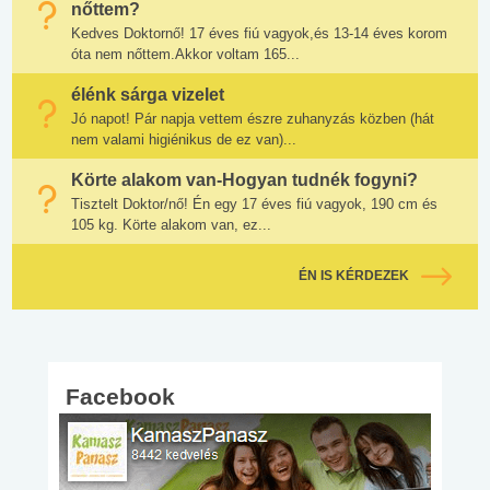
nőttem?
Kedves Doktornő! 17 éves fiú vagyok,és 13-14 éves korom
óta nem nőttem.Akkor voltam 165...
élénk sárga vizelet
Jó napot! Pár napja vettem észre zuhanyzás közben (hát
nem valami higiénikus de ez van)...
Körte alakom van-Hogyan tudnék fogyni?
Tisztelt Doktor/nő! Én egy 17 éves fiú vagyok, 190 cm és
105 kg. Körte alakom van, ez...
ÉN IS KÉRDEZEK
Facebook