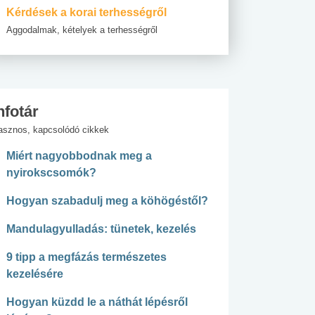
Kérdések a korai terhességről
Aggodalmak, kételyek a terhességről
nfotár
asznos, kapcsolódó cikkek
Miért nagyobbodnak meg a
nyirokscsomók?
Hogyan szabadulj meg a köhögéstől?
Mandulagyulladás: tünetek, kezelés
9 tipp a megfázás természetes
kezelésére
Hogyan küzdd le a náthát lépésről