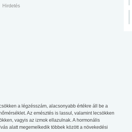
Hirdetés
r csökken a légzésszám, alacsonyabb értékre áll be a
hőmérséklet. Az emésztés is lassul, valamint lecsökken
ökken, vagyis az izmok ellazulnak. A hormonális
Alvás alatt megemelkedik többek között a növekedési