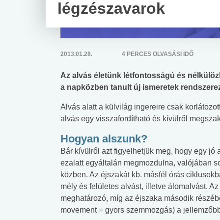
légzészavarok
2013.01.28.
4 PERCES OLVASÁSI IDŐ
Az alvás életünk létfontosságú és nélkülö
a napközben tanult új ismeretek rendszere
Alvás alatt a külvilág ingereire csak korlátoz
alvás egy visszafordítható és kívülről megsza
Hogyan alszunk?
Bár kívülről azt figyelhetjük meg, hogy egy jó a
ezalatt egyáltalán megmozdulna, valójában so
közben. Az éjszakát kb. másfél órás ciklusokb
mély és felületes alvást, illetve álomalvást. 
meghatározó, míg az éjszaka második részébe
movement = gyors szemmozgás) a jellemzőbb