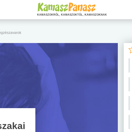
KAMASZOKRÓL, KAMASZOKTÓL, KAMASZOKNAK
légzészavarok
szakai