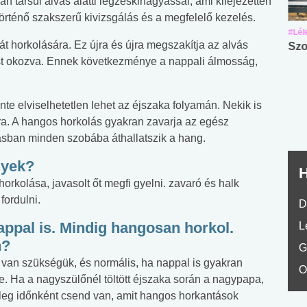
n társul alvás alatti légzéskihagyással, ami kifejezetten
történő szakszerű kivizsgálás és a megfelelő kezelés.
#Suli, munka
#Suli, munka
#Lél
ját horkolására. Ez újra és újra megszakítja az alvás
Angol középfokú
Internet-függőség
Szo
ást okozva. Ennek következménye a nappali álmosság,
nyelvvizsga teszt -
teszt
No.42
te elviselhetetlen lehet az éjszaka folyamán. Nekik is
ra. A hangos horkolás gyakran zavarja az egész
ásban minden szobába áthallatszik a hang.
gyek?
H
orkolása, javasolt őt megfi gyelni. zavaró és halk
fordulni.
D
appal is. Mindig hangosan horkol.
L
n?
G
a van szükségük, és normális, ha nappal is gyakran
O
. Ha a nagyszülőnél töltött éjszaka során a nagypapa,
leg időnként csend van, amit hangos horkantások