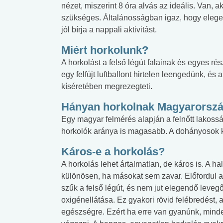
nézet, miszerint 8 óra alvás az ideális. Van, 
szükséges. Általánosságban igaz, hogy elege
jól bírja a nappali aktivitást.
Miért horkolunk?
A horkolást a felső légút falainak és egyes r
egy felfújt luftballont hirtelen leengedünk, és
kíséretében megrezegteti.
Hányan horkolnak Magyarorsz
Egy magyar felmérés alapján a felnőtt lakoss
horkolók aránya is magasabb. A dohányosok k
Káros-e a horkolás?
A horkolás lehet ártalmatlan, de káros is. A h
különösen, ha másokat sem zavar. Előfordul a
szűk a felső légút, és nem jut elegendő leveg
oxigénellátása. Ez gyakori rövid felébredést,
egészségre. Ezért ha erre van gyanúnk, minde