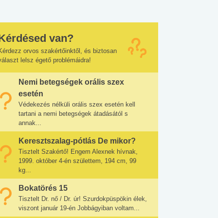
Kérdésed van?
Kérdezz orvos szakértőinktől, és biztosan
választ lelsz égető problémáidra!
Nemi betegségek orális szex
esetén
Védekezés nélküli orális szex esetén kell
tartani a nemi betegségek átadásától s
annak...
Keresztszalag-pótlás De mikor?
Tisztelt Szakértő! Engem Alexnek hívnak,
1999. október 4-én születtem, 194 cm, 99
kg...
Bokatörés 15
Tisztelt Dr. nő / Dr. úr! Szurdokpüspökin élek,
viszont január 19-én Jobbágyiban voltam...