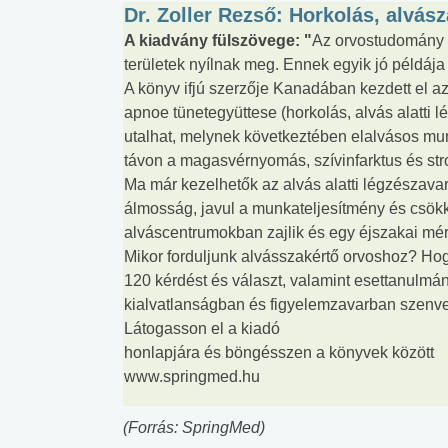
Dr. Zoller Rezső: Horkolás, alvás
A kiadvány fülszövege: "
Az orvostudomány e
területek nyílnak meg. Ennek egyik jó példája
A könyv ifjú szerzője Kanadában kezdett el az 
apnoe tünetegyüttese (horkolás, alvás alatti
utalhat, melynek következtében elalvásos mu
távon a magasvérnyomás, szívinfarktus és str
Ma már kezelhetők az alvás alatti légzészav
álmosság, javul a munkateljesítmény és csökk
alváscentrumokban zajlik és egy éjszakai mér
Mikor forduljunk alvásszakértő orvoshoz? Ho
120 kérdést és választ, valamint esettanulmá
kialvatlanságban és figyelemzavarban szenv
Látogasson el a kiadó
honlapjára és böngésszen a könyvek között
www.springmed.hu
(Forrás: SpringMed)