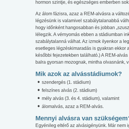
hormon szintje, és egészséges emberben soks
Az álom fázisra, azaz a REM-alvásra a válto
légzésünk is valamivel szabálytalanabbá válha
hogy időnként hangosabban és jobban „szuszo
lélegzik. A vérnyomás ebben a stádiumban in
szabálytalanná válhat. Az izmok ilyenkor a le
esetleges légzéskimaradás is gyakran ekkor a 
későbbi fejezetekben található.) A REM-alvás a
balra gyorsan mozognak, mintha olvasnánk, v
Mik azok az alvásstádiumok?
s
zendergés (1. stádium)
felszínes alvás (2. stádium)
mély alvás (3. és 4. stádium), valamint
álomalvás, azaz a REM-alvás.
Mennyi alvásra van szükségem
Egyénileg eltérő az alvásigényünk. Már nem i