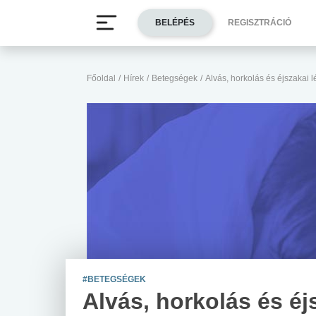
BELÉPÉS
REGISZTRÁCIÓ
Főoldal
/
Hírek
/
Betegségek
/
Alvás, horkolás és éjszakai 
#BETEGSÉGEK
Alvás, horkolás és éj