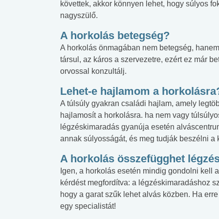
követtek, akkor könnyen lehet, hogy súlyos f
nagyszülő.
A horkolás betegség?
A horkolás önmagában nem betegség, hanem 
társul, az káros a szervezetre, ezért ez már b
orvossal konzultálj.
Lehet-e hajlamom a horkolásra
A túlsúly gyakran családi hajlam, amely legt
hajlamosít a horkolásra. ha nem vagy túlsúlyos
légzéskimaradás gyanúja esetén alváscentru
annak súlyosságát, és meg tudják beszélni a k
A horkolás összefügghet légzés
Igen, a horkolás esetén mindig gondolni kell a
kérdést megfordítva: a légzéskimaradáshoz szi
hogy a garat szűk lehet alvás közben. Ha erre
egy specialistát!