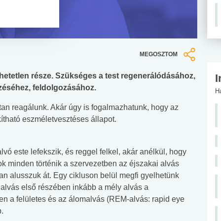
MEGOSZTOM
zhetetlen része. Szükséges a test regenerálódásához,
I
zéséhez, feldolgozásához.
H
ottan reagálunk. Akár úgy is fogalmazhatunk, hogy az
kítható eszméletvesztéses állapot.
lvó este lefekszik, és reggel felkel, akár anélkül, hogy
k minden történik a szervezetben az éjszakai alvás
an alusszuk át. Egy cikluson belül megfi gyelhetünk
Az alvás első részében inkább a mély alvás a
n a felületes és az álomalvás (REM-alvás: rapid eye
.