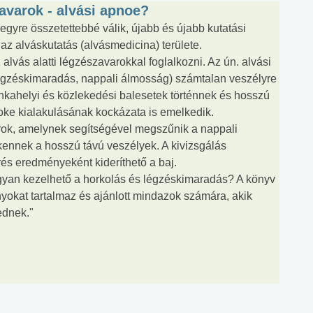
zavarok - alvási apnoe?
gyre összetettebbé válik, újabb és újabb kutatási
 az alváskutatás (alvásmedicina) területe.
alvás alatti légzészavarokkal foglalkozni. Az ún. alvási
 légzéskimaradás, nappali álmosság) számtalan veszélyre
nkahelyi és közlekedési balesetek történnek és hosszú
oke kialakulásának kockázata is emelkedik.
arok, amelynek segítségével megszűnik a nappali
ennek a hosszú távú veszélyek. A kivizsgálás
és eredményeként kideríthető a baj.
gyan kezelhető a horkolás és légzéskimaradás? A könyv
nyokat tartalmaz és ajánlott mindazok számára, akik
ednek."