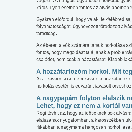
végezni. A hangos, egyenetlen horkolás gyakra
káros. Ilyen esetben fontos az alváslaborban 
 alkohol
#Zöldövezet
#Betegségek
Gyakran előfordul, hogy valaki fel-felébred sa
lent az
Mekkora az ökológiai
Elsősegély
folyamatosságát, úgynevezett töredezett alv
lábnyomod?
tudásteszt
fáradtság.
Az éberen alvók számára társuk horkolása szin
fontos, hogy megoldást találjanak a problémá
családot, nem csak a házastársat. Kisebb lak
A hozzátartozóm horkol. Mit te
Akár zavaró, akár nem zavaró a hozzátartozó h
horkolás esetén is egyaránt javasolt orvoshoz 
A nagypapám folyton elalszik n
Lehet, hogy ez nem a kortól va
Régi tévhit az, hogy az időseknek sok alvásr
elalszanak nyugalomban, a karosszékben ülve
ritkábban a nagymama hangosan horkol, eset