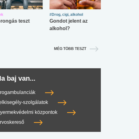
ek
#Drog, cigi, alkohol
#Zöldövezet
rongás teszt
Gondot jelent az
Mekkora az ö
alkohol?
lábnyomod?
MÉG TÖBB TESZT
a baj van...
rogambulanciák
elkisegély-szolgálatok
yermekvédelmi központok
rvoskereső