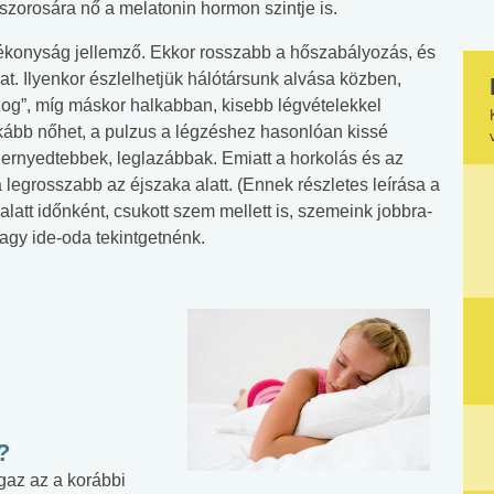
zorosára nő a melatonin hormon szintje is.
zékonyság jellemző. Ekkor rosszabb a hőszabályozás, és
t. Ilyenkor észlelhetjük hálótársunk alvása közben,
g”, míg máskor halkabban, kisebb légvételekkel
kább nőhet, a pulzus a légzéshez hasonlóan kissé
gernyedtebbek, leglazábbak. Emiatt a horkolás és az
legrosszabb az éjszaka alatt. (Ennek részletes leírása a
latt időnként, csukott szem mellett is, szemeink jobbra-
agy ide-oda tekintgetnénk.
?
gaz az a korábbi