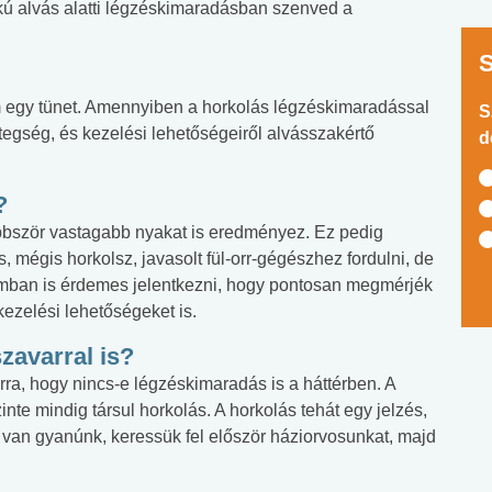
okú alvás alatti légzéskimaradásban szenved a
egy tünet. Amennyiben a horkolás légzéskimaradással
S
etegség, és kezelési lehetőségeiről alvásszakértő
d
?
öbbször vastagabb nyakat is eredményez. Ez pedig
, mégis horkolsz, javasolt fül-orr-gégészhez fordulni, de
mban is érdemes jelentkezni, hogy pontosan megmérjék
ezelési lehetőségeket is.
zavarral is?
rra, hogy nincs-e légzéskimaradás is a háttérben. A
nte mindig társul horkolás. A horkolás tehát egy jelzés,
 van gyanúnk, keressük fel először háziorvosunkat, majd