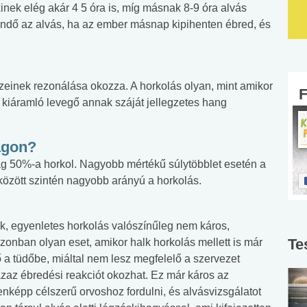
akinek elég akár 4 5 óra is, míg másnak 8-9 óra alvás
ndő az alvás, ha az ember másnap kipihenten ébred, és
észeinek rezonálása okozza. A horkolás olyan, mint amikor
 a kiáramló levegő annak száját jellegzetes hang
ágon?
ág 50%-a horkol. Nagyobb mértékű súlytöbblet esetén a
özött szintén nagyobb arányú a horkolás.
alk, egyenletes horkolás valószínűleg nem káros,
Te
zonban olyan eset, amikor halk horkolás mellett is már
ő a tüdőbe, miáltal nem lesz megfelelő a szervezet
 azaz ébredési reakciót okozhat. Ez már káros az
nképp célszerű orvoshoz fordulni, és alvásvizsgálatot